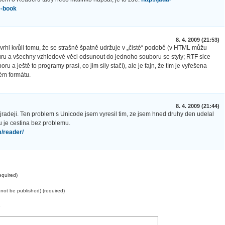
e-book
8. 4. 2009 (21:53)
rhl kvůli tomu, že se strašně špatně udržuje v „čisté“ podobě (v HTML můžu
uru a všechny vzhledové věci odsunout do jednoho souboru se styly; RTF sice
oru a ještě to programy prasí, co jim síly stačí), ale je fajn, že tím je vyřešena
ém formátu.
8. 4. 2009 (21:44)
eji. Ten problem s Unicode jsem vyresil tim, ze jsem hned druhy den udelal
 je cestina bez problemu.
/reader/
quired)
l not be published) (required)
e