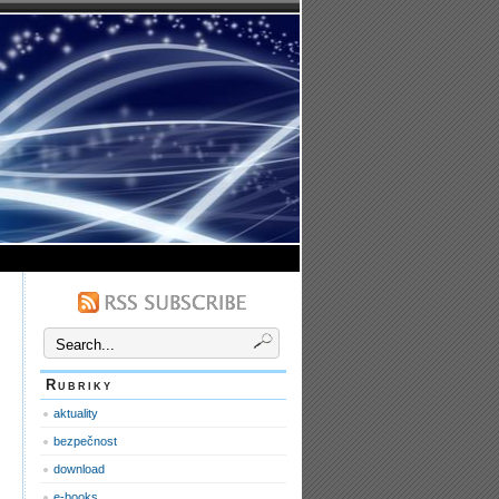
Rubriky
aktuality
bezpečnost
download
e-books