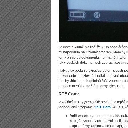
Je docela klidně možné, že v Unicode češti
mi nepodařilo najít žádný program, který by u
fonty přímo do dokumentu. Formát RTF to um
jak v českých dokumentech zobrazit češtinu a
I kdyby se podařilo vyřešit problém s češtinou,
dokumentu, ale zjevně ji nějak podivně přepo
blechy. Jde to pochopitelně řešit zoomem, d
na něco menšího než těch obvyklých 12pt.
RTF Conv
V začátcích, kdy jsem ještě nevěděl o lepších
jednoduchý prográmek
RTF Conv
(43 KB, vč
Velikost písma
– program najde nejča
s tím, že všechny ostatní velikosti j
10pt a názvy kapitol velikosti 14pt, 