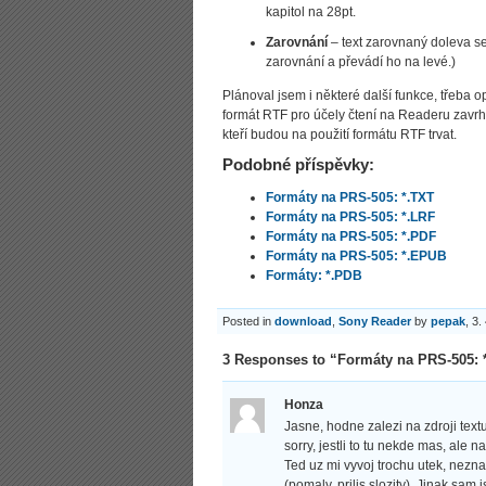
kapitol na 28pt.
Zarovnání
– text zarovnaný doleva se
zarovnání a převádí ho na levé.)
Plánoval jsem i některé další funkce, třeba 
formát RTF pro účely čtení na Readeru zavrh
kteří budou na použití formátu RTF trvat.
Podobné příspěvky:
Formáty na PRS-505: *.TXT
Formáty na PRS-505: *.LRF
Formáty na PRS-505: *.PDF
Formáty na PRS-505: *.EPUB
Formáty: *.PDB
Posted in
download
,
Sony Reader
by
pepak
, 3.
3 Responses to “Formáty na PRS-505: 
Honza
Jasne, hodne zalezi na zdroji textu
sorry, jestli to tu nekde mas, ale
Ted uz mi vyvoj trochu utek, nezna
(pomaly, prilis slozity). Jinak sa