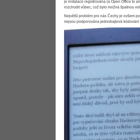
je instalace registrována (a Open Office to 
rozchodit vůbec, což bylo možná špatnou vol
Největší problém pro nás Čechy je ovšem po
nejsou podporována jednobajtová kódování č