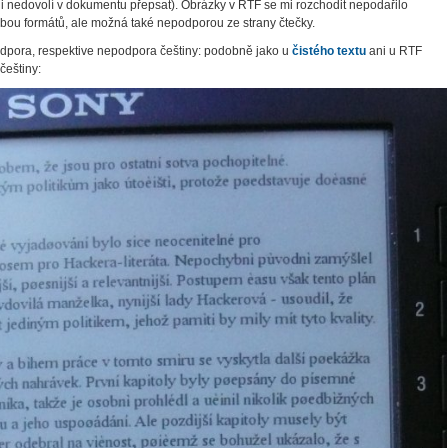
ani nedovolí v dokumentu přepsat). Obrázky v RTF se mi rozchodit nepodařilo
bou formátů, ale možná také nepodporou ze strany čtečky.
dpora, respektive nepodpora češtiny: podobně jako u
čistého textu
ani u RTF
eštiny: