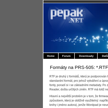
Home
Forum
Downloady
Dalš
Formáty na PRS-505: *.RT
RTF je druhý z formátů, který je podporován
standardní formát, pro jehož vytváření a úpr
fonty, poradí si i se základními metadaty. 
Reader, došla určitých změn. RTF má totiž n
Hlavní a největší problém je v tom, že firmw
způsobem, který je obtížně využitelný: např
knihy i jméno autora), jenže Wordpad je neum