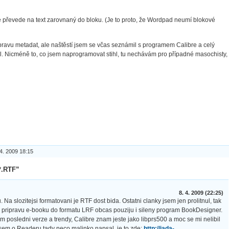
 převede na text zarovnaný do bloku. (Je to proto, že Wordpad neumí blokové
opravu metadat, ale naštěstí jsem se včas seznámil s programem Calibre a celý
l. Nicméně to, co jsem naprogramovat stihl, tu nechávám pro případné masochisty,
 4. 2009 18:15
*.RTF”
8. 4. 2009 (22:25)
. Na slozitejsi formatovani je RTF dost bida. Ostatni clanky jsem jen prolitnul, tak
 na pripravu e-booku do formatu LRF obcas pouziju i sileny program BookDesigner.
m posledni verze a trendy, Calibre znam jeste jako libprs500 a moc se mi nelibil
m jsem o Readeru tady neco malinko napsal, je to zde:
http://jada-