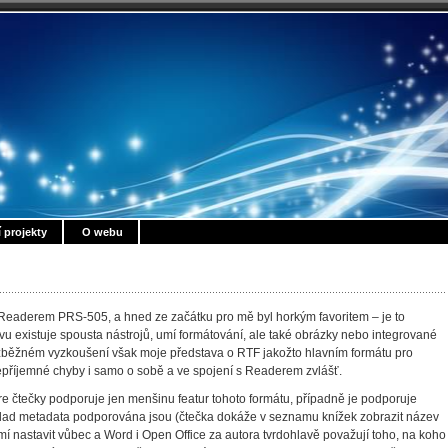
í projekty
O webu
F
 Readerem PRS-505, a hned ze začátku pro mě byl horkým favoritem – je to
avu existuje spousta nástrojů, umí formátování, ale také obrázky nebo integrované
Po zběžném vyzkoušení však moje představa o RTF jakožto hlavním formátu pro
epříjemné chyby i samo o sobě a ve spojení s Readerem zvlášť.
are čtečky podporuje jen menšinu featur tohoto formátu, případně je podporuje
íklad metadata podporována jsou (čtečka dokáže v seznamu knížek zobrazit název
í nastavit vůbec a Word i Open Office za autora tvrdohlavě považují toho, na koho