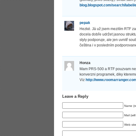
blog.blogspot.com/search/label/
pepak
Hezké. Já už jsem mezitím RTF zav
docela dobře udržet jasnou strukt
styly podporuje, ale jen uvnitř soub
čeština i v posledním podporovan
Honza
Mam PRS-500 a RTF pouzvam nejrad
konverzni programek, diky kteremu
Viz
http://www.roomarranger.com
Leave a Reply
Name (re
Mail (wil
Web sit