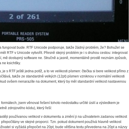
na fungovat bude. RTF Unicode podporuje, takže žádný problém, že? Bohužel se
měl RTF v Unicode vytvořit. Přesně stejný problém je i s druhou cestou: integrovat
í, mě dostupný software ne. Stručně a jasně, momentálně prostě neznám způsob,
 ne ksichtíky.
 je s RTF ještě jedna potíž, a to ve velikosti písmen: čtečka si bere velikost přímo z
čítává, takže ze standardně velkých (12pt) písmen vzniknou v normální velikosti
okud ovšem nenarazíte na dokument, který by měl standardní velikost nastavenou
 formátech, jsem věnoval řešení tohoto nedostatku určité úsilí a výsledkem je
etně zdrojového kódu), který řeší:
stěji používanou velikost v dokumentu a změní ji na uživatelem zadanou velikost
sou přepočítány ve stejné proporci. Tzn. pokud dokument používá hlavně velikost
a uživatel si vyžádá přepočet na 20pt, bude většina textu převedena na 20pt a názvy