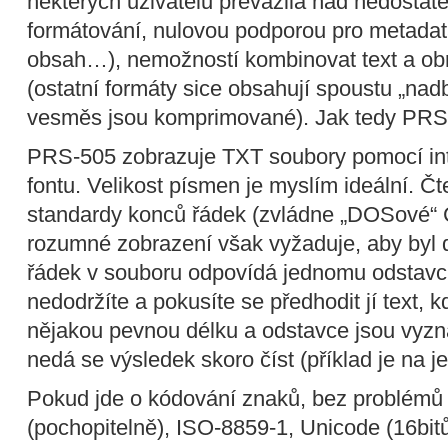
některých uživatelů převážila nad nedosta
formátování, nulovou podporou pro metadata
obsah…), nemožností kombinovat text a obr
(ostatní formáty sice obsahují spoustu „nad
vesměs jsou komprimované). Jak tedy PRS-
PRS-505 zobrazuje TXT soubory pomocí in
fontu. Velikost písmen je myslím ideální. Č
standardy konců řádek (zvládne „DOSové“ C
rozumné zobrazení však vyžaduje, aby byl 
řádek v souboru odpovídá jednomu odstavci 
nedodržíte a pokusíte se předhodit jí text,
nějakou pevnou délku a odstavce jsou vyz
nedá se výsledek skoro číst (příklad je na 
Pokud jde o kódování znaků, bez problémů 
(pochopitelně), ISO-8859-1, Unicode (16bitů 