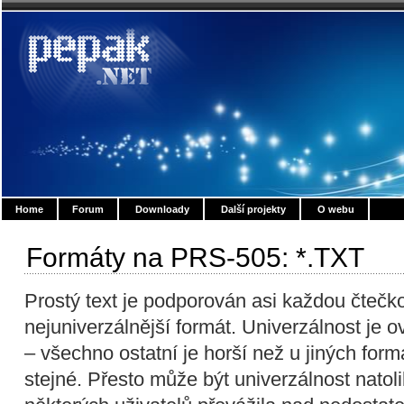
Home
Forum
Downloady
Další projekty
O webu
Formáty na PRS-505: *.TXT
Prostý text je podporován asi každou čtečk
nejuniverzálnější formát. Univerzálnost je
– všechno ostatní je horší než u jiných form
stejné. Přesto může být univerzálnost natoli