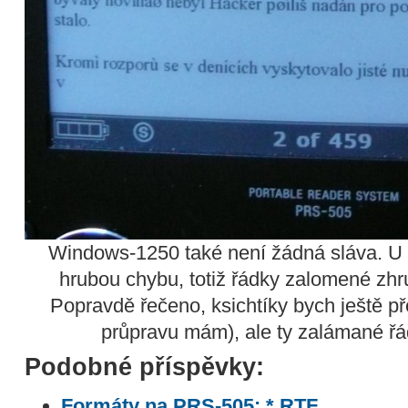
Windows-1250 také není žádná sláva. U ně
hrubou chybu, totiž řádky zalomené zh
Popravdě řečeno, ksichtíky bych ještě př
průpravu mám), ale ty zalámané řád
Podobné příspěvky:
Formáty na PRS-505: *.RTF