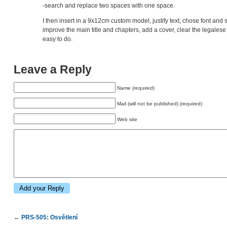
-search and replace two spaces with one space.
I then insert in a 9x12cm custom model, justify text, chose font and 
improve the main title and chapters, add a cover, clear the legale
easy to do.
Leave a Reply
Name (required)
Mail (will not be published) (required)
Web site
←
PRS-505: Osvětlení