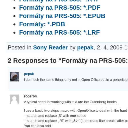
Formáty na PRS-505: *.PDF
Formáty na PRS-505: *.EPUB
Formáty: *.PDB
Formáty na PRS-505: *.LRF
Posted in
Sony Reader
by
pepak
, 2. 4. 2009 
2 Responses to “Formáty na PRS-505:
pepak
I do much the same thing, only not in Open Office but in a generic 
roger64
A typical need for working with text are the Gutenberg books.
I use a basic two steps macro with OpenOffice to deal with the hard 
– search and replace „$“ with one space
– search and replace „.*$“ with „&\n“ (to recreate line breaks after 
You can also add