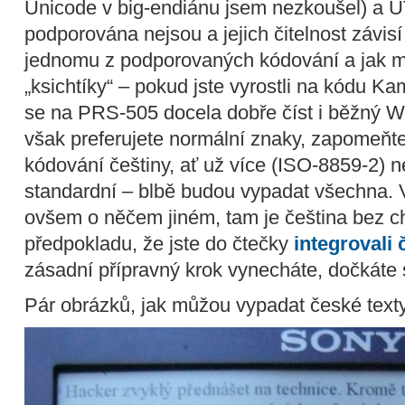
Unicode v big-endiánu jsem nezkoušel) a U
podporována nejsou a jejich čitelnost závisí
jednomu z podporovaných kódování a jak mo
„ksichtíky“ – pokud jste vyrostli na kódu 
se na PRS-505 docela dobře číst i běžný 
však preferujete normální znaky, zapomeňt
kódování češtiny, ať už více (ISO-8859-2)
standardní – blbě budou vypadat všechna. 
ovšem o něčem jiném, tam je čeština bez c
předpokladu, že jste do čtečky
integrovali 
zásadní přípravný krok vynecháte, dočkáte se
Pár obrázků, jak můžou vypadat české tex