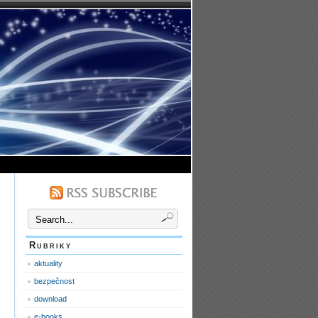
Rubriky
aktuality
bezpečnost
download
e-books