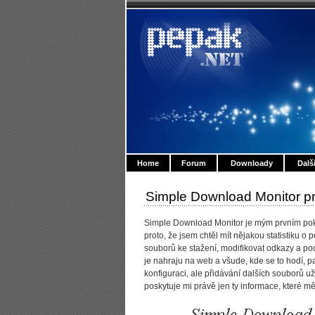
Home
Forum
Downloady
Dalš
Simple Download Monitor p
Simple Download Monitor je mým prvním pok
proto, že jsem chtěl mít nějakou statistiku o
souborů ke stažení, modifikovat odkazy a pod
je nahraju na web a všude, kde se to hodí, p
konfiguraci, ale přidávání dalších souborů u
poskytuje mi právě jen ty informace, které mě