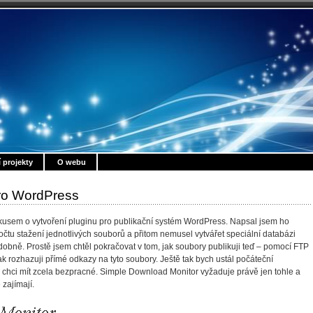
í projekty
O webu
ro WordPress
usem o vytvoření pluginu pro publikační systém WordPress. Napsal jsem ho
 počtu stažení jednotlivých souborů a přitom nemusel vytvářet speciální databázi
obně. Prostě jsem chtěl pokračovat v tom, jak soubory publikuji teď – pomocí FTP
ak rozhazuji přímé odkazy na tyto soubory. Ještě tak bych ustál počáteční
ž chci mít zcela bezpracné. Simple Download Monitor vyžaduje právě jen tohle a
 zajímají.