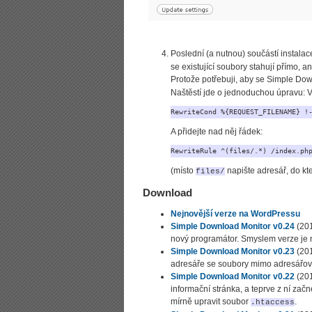
Poslední (a nutnou) součástí instala
se existující soubory stahují přímo, 
Protože potřebuji, aby se Simple Dow
Naštěstí jde o jednoduchou úpravu: V
RewriteCond %{REQUEST_FILENAME} !
A přidejte nad něj řádek:
RewriteRule ^(files/.*) /index.ph
(místo
napište adresář, do kte
files/
Download
Nejnovější verze na WordPressu
Simple Download Monitor v0.24
(201
nový programátor. Smyslem verze je n
Simple Download Monitor v0.23
(201
adresáře se soubory mimo adresářov
Simple Download Monitor v0.22
(201
informační stránka, a teprve z ní zač
mírně upravit soubor
.
.htaccess