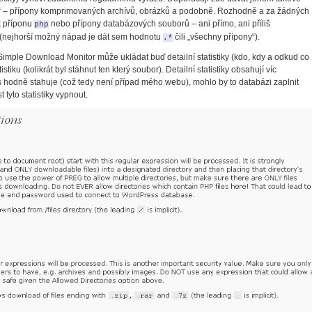
é“ – přípony komprimovaných archívů, obrázků a podobně. Rozhodně a za žádných
t příponu
nebo přípony databázových souborů – ani přímo, ani příliš
php
(nejhorší možný nápad je dát sem hodnotu
čili „všechny přípony“).
.*
imple Download Monitor může ukládat buď detailní statistiky (kdo, kdy a odkud co
tiku (kolikrát byl stáhnut ten který soubor). Detailní statistiky obsahují víc
s hodně stahuje (což tedy není případ mého webu), mohlo by to databázi zaplnit
 tyto statistiky vypnout.