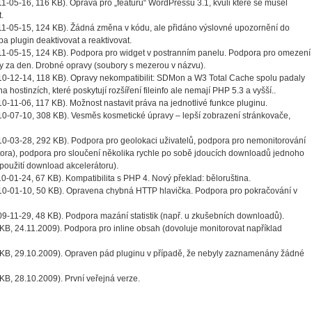
1-05-16, 116 KB). Oprava pro „featuru“ WordPressu 3.1, kvůli které se musel
.
1-05-15, 124 KB). Žádná změna v kódu, ale přidáno výslovné upozornění do
ba plugin deaktivovat a reaktivovat.
1-05-15, 124 KB). Podpora pro widget v postranním panelu. Podpora pro omezení
y za den. Drobné opravy (soubory s mezerou v názvu).
0-12-14, 118 KB). Opravy nekompatibilit: SDMon a W3 Total Cache spolu padaly
ostinzích, které poskytují rozšíření fileinfo ale nemají PHP 5.3 a vyšší..
0-11-06, 117 KB). Možnost nastavit práva na jednotlivé funkce pluginu.
0-07-10, 308 KB). Vesměs kosmetické úpravy – lepší zobrazení stránkovače,
0-03-28, 292 KB). Podpora pro geolokaci uživatelů, podpora pro nemonitorování
átora), podpora pro sloučení několika rychle po sobě jdoucích downloadů jednoho
použití download akcelerátoru).
0-01-24, 67 KB). Kompatibilita s PHP 4. Nový překlad: běloruština.
0-01-10, 50 KB). Opravena chybná HTTP hlavička. Podpora pro pokračování v
9-11-29, 48 KB). Podpora mazání statistik (např. u zkušebních downloadů).
KB, 24.11.2009). Podpora pro inline obsah (dovoluje monitorovat například
KB, 29.10.2009). Opraven pád pluginu v případě, že nebyly zaznamenány žádné
KB, 28.10.2009). První veřejná verze.