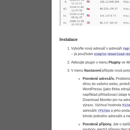
Instalace
Vytvořte nový adresář v adresáři
/wp
– já používám
simple-download-m
Aktivujte plugin v menu
Pluginy
ve Wo
V menu
Nastavení
přibyde nová pol
Povolené adresáře.
Problemat
dírou do vašeho webu, protože
WordPressu (jako třeba zdroj
například přihlašovací údaje
Download Monitor jen na adres
výrazu. Výchozí hodnota
fil
adresáře
a jeho poda
/files
tohoto jediného adresáře a n
Povolené přípony.
Jde o dalš
soubory, jejichž přípony (bez