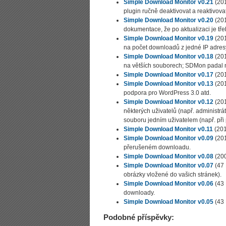
Simple Download Monitor v0.21
(201
plugin ručně deaktivovat a reaktivovat
Simple Download Monitor v0.20
(201
dokumentace, že po aktualizaci je tře
Simple Download Monitor v0.19
(201
na počet downloadů z jedné IP adres
Simple Download Monitor v0.18
(201
na větších souborech; SDMon padal na h
Simple Download Monitor v0.17
(201
Simple Download Monitor v0.13
(201
podpora pro WordPress 3.0 atd.
Simple Download Monitor v0.12
(201
některých uživatelů (např. administr
souboru jedním uživatelem (např. při 
Simple Download Monitor v0.11
(201
Simple Download Monitor v0.09
(201
přerušeném downloadu.
Simple Download Monitor v0.08
(200
Simple Download Monitor v0.07
(47 
obrázky vložené do vašich stránek).
Simple Download Monitor v0.06
(43 
downloady.
Simple Download Monitor v0.05
(43 
Podobné příspěvky: