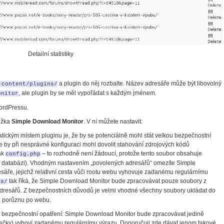
Detailní statistiky
a plugin do něj rozbalte. Název adresáře může být libovolný
-content/plugins/
, ale plugin by se měl vypořádat s každým jménem.
onitor
rdPressu.
ožka
Simple Download Monitor
. V ní můžete nastavit:
ickým místem pluginu je, že by se potenciálně mohl stát velkou bezpečnostní
 by při nesprávné konfiguraci mohl dovolit stahování zdrojových kódů
ák
– to rozhodně není žádoucí, protože tento soubor obsahuje
config.php
 k databázi). Vhodným nastavením „povolených adresářů“ omezíte Simple
áře, jejichž relativní cesta vůči rootu webu vyhovuje zadanému regulárnímu
tak říká, že Simple Download Monitor bude zpracovávat pouze soubory z
es/
dresářů. Z bezpečnostních důvodů je velmi vhodné všechny soubory ukládat do
e porůznu po webu.
í bezpečnostní opatření: Simple Download Monitor bude zpracovávat jedině
 tečky) vyhoví zadanému regulárnímu výrazu. Doporučuji zde dávat jenom takové