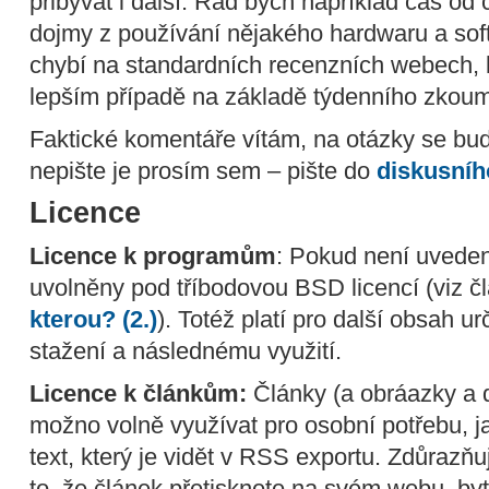
přibývat i další. Rád bych například čas o
dojmy z používání nějakého hardwaru a soft
chybí na standardních recenzních webech, 
lepším případě na základě týdenního zkoum
Faktické komentáře vítám, na otázky se bud
nepište je prosím sem – pište do
diskusníh
Licence
Licence k programům
: Pokud není uveden
uvolněny pod tříbodovou BSD licencí (viz 
kterou? (2.)
). Totéž platí pro další obsah 
stažení a následnému využití.
Licence k článkům:
Články (a obráazky a da
možno volně využívat pro osobní potřebu, j
text, který je vidět v RSS exportu. Zdůrazňu
to, že článek přetisknete na svém webu, by