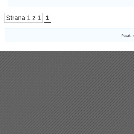
Strana 1 z 1
1
Pepak.n