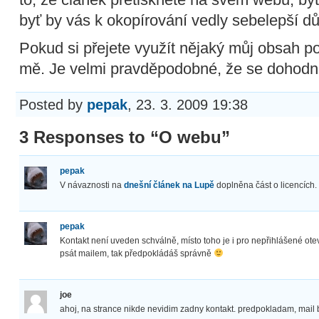
byť by vás k okopírování vedly sebelepší d
Pokud si přejete využít nějaký můj obsah pod
mě. Je velmi pravděpodobné, že se dohod
Posted by
pepak
, 23. 3. 2009 19:38
3 Responses to “O webu”
pepak
V návaznosti na
dnešní článek na Lupě
doplněna část o licencích.
pepak
Kontakt není uveden schválně, místo toho je i pro nepřihlášené ote
psát mailem, tak předpokládáš správně
joe
ahoj, na strance nikde nevidim zadny kontakt. predpokladam, mail 