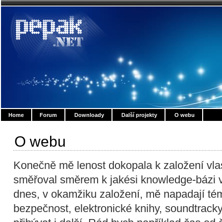
Home
Forum
Downloady
Další projekty
O webu
O webu
Konečně mě lenost dokopala k založení vlas
směřoval směrem k jakési knowledge-bázi vě
dnes, v okamžiku založení, mě napadají té
bezpečnost, elektronické knihy, soundtracky