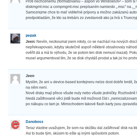
Proti nechcenému zformátovaniu – aspoň vo WindowsXP – som si v
diskmgmt.msc a compmgmt.msc prepísaním namiesto „.msc“ na „_
Samozrejme chce to mať viditeľné prípony a možno zakázanú au
predpokladám, že kto sa trebárs zo zvedavosti ako ja hrá s Truecr
pepak
Jeen:
Nevím, nezkoumal jsem nikdy, co se nachází na nových discí
nepřekvapovalo, kdyby skutečně aspoň některé obsahovaly náhodn
ověřit dá a má to výhodu, že se potom ten disk nemusí mazat). Pok
musel argumentovat tím, že se disk chystáš prodat a tak jsi ho 
Jeen
Myslím, že ani u device-based kontejneru nelze dost dobře tvrdit, že 
na něm není.
Nové disky mají přece všude nuly nebo všude jedničky. Rozhodně
hledá zašifrované věci jistě bude mít možnost číst i „neinicializova
po nákupu co tam je. Mimochodem takové flash karty jsou zpravidla
Danoboss
Teraz vlastne uvažujem, že som na skúšku dal zašifrovať disk na kto
Asi to bude tým, skúsim to ešte aj inými spôsobmi potom.