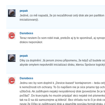
pepak
Jediné, co mě napadá, že jsi nezašifroval celý disk ale jen partition
inicializovaný).
Danoboss
Teraz neviem čo som robil inak, pretože aj ty to spomínaš, aj synop
diskov neponúkol.
pepak
Díky za doplnění. Já jenom znovu připomenu, že když už budete ods
abyste omylem nepotvrdili inicializaci disku, kterou Správce logick
Danoboss
Jednu vec by som doplnil k „Device-based“ kontajnerom – teda c
k nemožnosti ich ochrany. To čo napíšem nie je síce priamo typ och
užitočná. Ak zašifrujem nejaký nesystémový disk (povedzme že je to 
počítač“. Do truecryptu ho musím pripájať skrz nejaké iné písmenko.
tak na D sa dá samozrejme aj kliknúť. Bez ohľadu na to či je disk 
nevie že Dčko je zašifrovaný disk a okamžite ponúka formát disku.