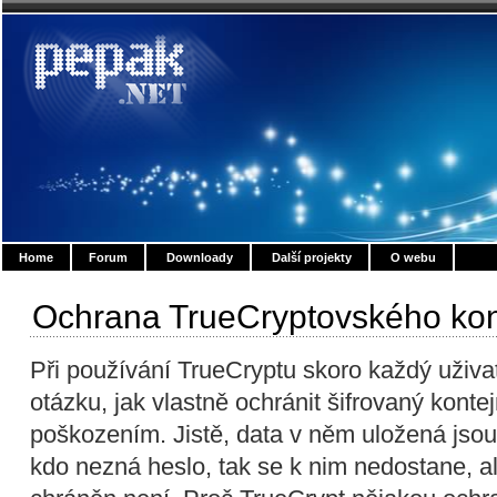
Home
Forum
Downloady
Další projekty
O webu
Ochrana TrueCryptovského kon
Při používání TrueCryptu skoro každý uživat
otázku, jak vlastně ochránit šifrovaný kont
poškozením. Jistě, data v něm uložená jsou
kdo nezná heslo, tak se k nim nedostane, a