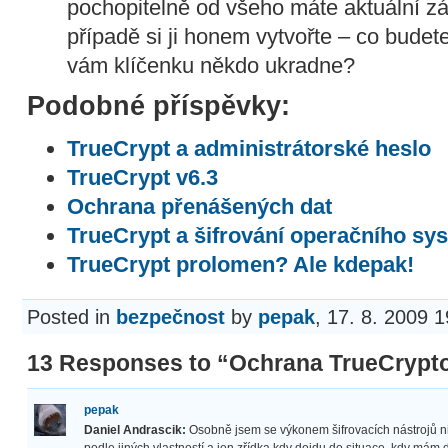
pochopitelně od všeho máte aktuální z
případě si ji honem vytvořte – co budet
vám klíčenku někdo ukradne?
Podobné příspěvky:
TrueCrypt a administrátorské heslo
TrueCrypt v6.3
Ochrana přenášených dat
TrueCrypt a šifrování operačního sy
TrueCrypt prolomen? Ale kdepak!
Posted in
bezpečnost
by
pepak
, 17. 8. 2009 
13 Responses to “Ochrana TrueCrypt
pepak
Daniel Andrascik:
Osobně jsem se výkonem šifrovacích nástrojů ni