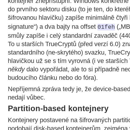
kontejner znepřístupní. Windows konkrétně in
do prvního sektoru disku (to je ten, do kter
šifrovanou hlavičku) zapíše minimálně čtyři 
signature“) a dva bajty na offset
(„MBR
01feh
smůly zapíše i celý standardní zavaděč (440
To u starších TrueCryptů (před verzí 6.0) 
standardního (ne-skrytého) svazku, TrueCry
hlavičkou už se s tím vyrovná (i ve starších
někdy
dalo vypořádat, ale to si případně n
budoucího článku nebo do fóra).
Nepříjemná zpráva tedy je, že device-based
nedají vůbec.
Partition-based kontejnery
Kontejnery postavené na šifrovaných partit
podobají disk-based kontejnerům, zejména 