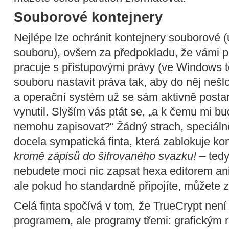
Souborové kontejnery
Nejlépe lze ochránit kontejnery souborové
souboru), ovšem za předpokladu, že vámi 
pracuje s přístupovými právy (ve Windows t
souboru nastavit práva tak, aby do něj neš
a operační systém už se sám aktivně postará
vynutil. Slyším vás ptát se, „a k čemu mi bu
nemohu zapisovat?“ Žádný strach, speciáln
docela sympatická finta, která zablokuje ko
kromě zápisů do šifrovaného svazku!
– tedy
nebudete moci nic zapsat hexa editorem an
ale pokud ho standardně připojíte, můžete 
Celá finta spočívá v tom, že TrueCrypt není
programem, ale programy třemi: grafickým 