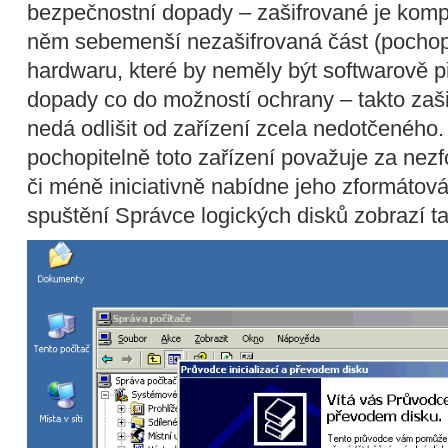
bezpečnostní dopady – zašifrované je kompl
něm sebemenší nezašifrovaná část (pochopi
hardwaru, které by neměly být softwarově p
dopady co do možností ochrany – takto zašif
nedá odlišit od zařízení zcela nedotčeného
pochopitelně toto zařízení považuje za nezf
či méně iniciativně nabídne jeho zformátov
spuštění Správce logických disků zobrazí t