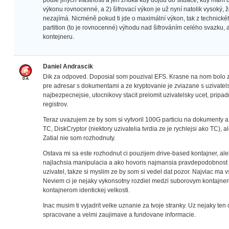
podle jiných vlastností a jen zřídka kdy dojdu do situace, kdy mám 
výkonu rovnocenné, a 2) šifrovací výkon je už nyní natolik vysoký, 
nezajímá. Nicméně pokud ti jde o maximální výkon, tak z technické
partition (to je rovnocenné) výhodu nad šifrováním celého svazku
kontejneru.
Daniel Andrascik
Dik za odpoved. Doposial som pouzival EFS. Krasne na nom bolo ze
pre adresar s dokumentami a ze kryptovanie je zviazane s uzivatel
najbezpecnejsie, utocnikovy stacit prelomit uzivatelsky ucet, pripa
registrov.
Teraz uvazujem ze by som si vytvoril 100G particiu na dokumenty a
TC, DiskCryptor (niektory uzivatelia tvrdia ze je rychlejsi ako TC)
Zatial nie som rozhodnuty.
Ostava mi sa este rozhodnut ci pouzijem drive-based kontajner, ale
najlachsia manipulacia a ako hovoris najmansia pravdepodobnost 
uzivatel, takze si myslim ze by som si vedel dat pozor. Najviac ma
Neviem ci je nejaky vykonsotny rozdiel medzi suborovym kontajnero
kontajnerom identickej velkosti.
Inac musim ti vyjadrit velke uznanie za tvoje stranky. Uz nejaky t
spracovane a velmi zaujimave a fundovane informacie.