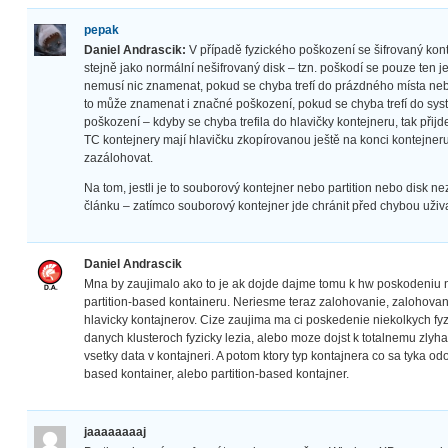
pepak
Daniel Andrascik:
V případě fyzického poškození se šifrovaný kont
stejně jako normální nešifrovaný disk – tzn. poškodí se pouze ten je
nemusí nic znamenat, pokud se chyba trefí do prázdného místa neb
to může znamenat i značné poškození, pokud se chyba trefí do syst
poškození – kdyby se chyba trefila do hlavičky kontejneru, tak přijde
TC kontejnery mají hlavičku zkopírovanou ještě na konci kontejneru,
zazálohovat.
Na tom, jestli je to souborový kontejner nebo partition nebo disk nez
článku – zatímco souborový kontejner jde chránit před chybou uživat
Daniel Andrascik
Mna by zaujimalo ako to je ak dojde dajme tomu k hw poskodeniu ne
partition-based kontaineru. Neriesme teraz zalohovanie, zaloho
hlavicky kontajnerov. Cize zaujima ma ci poskedenie niekolkych fyz
danych klusteroch fyzicky lezia, alebo moze dojst k totalnemu zlyhan
vsetky data v kontajneri. A potom ktory typ kontajnera co sa tyka od
based kontainer, alebo partition-based kontajner.
jaaaaaaaaj