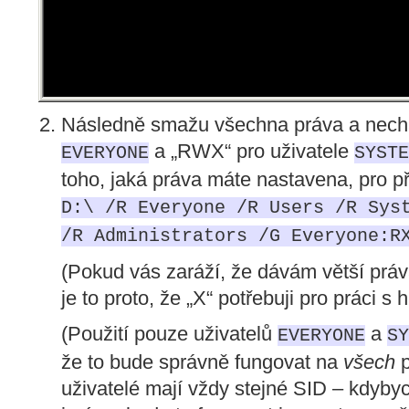
Následně smažu všechna práva a nechá
a „RWX“ pro uživatele
EVERYONE
SYSTE
toho, jaká práva máte nastavena, pro př
D:\ /R Everyone /R Users /R Sys
/R Administrators /G Everyone:R
(Pokud vás zaráží, že dávám větší práv
je to proto, že „X“ potřebuji pro práci s
(Použití pouze uživatelů
a
EVERYONE
SY
že to bude správně fungovat na
všech
p
uživatelé mají vždy stejné SID – kdyby