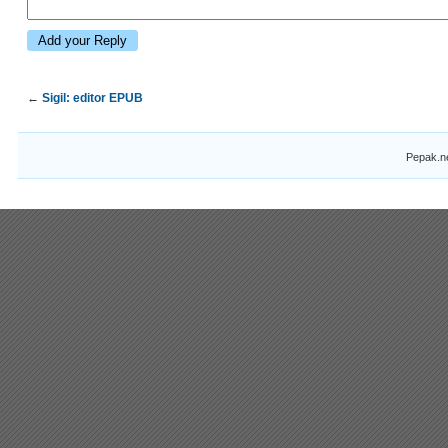
←
Sigil: editor EPUB
Pepak.n