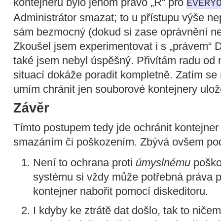
kontejneru bylo jenom právo „R“ pro
EVERY
Administrátor smazat; to u přístupu výše nepl
sám bezmocný (dokud si zase oprávnění nep
Zkoušel jsem experimentovat i s „právem“ 
také jsem nebyl úspěšný. Přivítám radu od 
situací dokáže poradit kompletně. Zatím se 
umím chránit jen souborové kontejnery ulož
Závěr
Tímto postupem tedy jde ochránit kontejne
smazáním či poškozením. Zbývá ovšem podo
Není to ochrana proti
úmyslnému
poškoz
systému si vždy může potřebná práva př
kontejner nabořit pomocí diskeditoru.
I kdyby ke ztrátě dat došlo, tak to niče