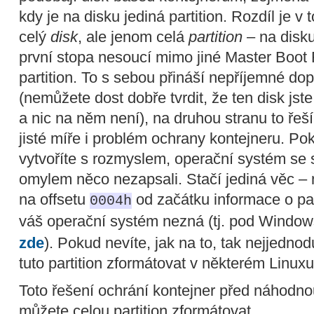
kdy je na disku jediná partition. Rozdíl je v
celý
disk
, ale jenom celá
partition
– na disk
první stopa nesoucí mimo jiné Master Boot 
partition. To s sebou přináší nepříjemné dop
(nemůžete dost dobře tvrdit, že ten disk jste
a nic na něm není), na druhou stranu to řeší
jisté míře i problém ochrany kontejneru. Poku
vytvoříte s rozmyslem, operační systém se 
omylem něco nezapsali. Stačí jediná věc – na
na offsetu
od začátku informace o par
0004h
váš operační systém nezná (tj. pod Window
zde
). Pokud nevíte, jak na to, tak nejjednod
tuto partition zformátovat v některém Linuxu
Toto řešení ochrání kontejner před náhodnou 
můžete celou partition zformátovat.