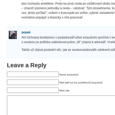
bez rozmyslu preklikne. Preto by prvá cesta po zašifrovaní disku m
– zmeniť písmeno jednotky a cestu – odobrať. Tým dosiahneme, to,
cez „tento počítač“, ovšem v truecrypte po voľbe „vybrať zariadeni
normálne pripájať a klasicky s ním pracovať.
pepak
Ah! Ochrana kontejneru v podadresáři před smazáním spočívá v to
u souboru je potřeba zablokovat právo „W“ (zápis) k adresáři. Vcelk
Takže už zbývá poslední věc: jak ze souboru/adresáře odstranit 
Leave a Reply
Name (required)
Mail (will not be published) (required)
Web site