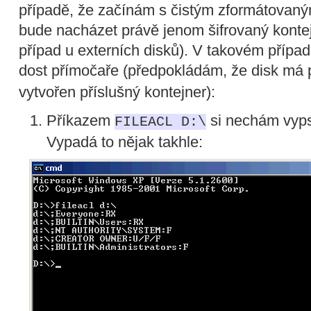
případě, že začínám s čistým zformátovan
bude nacházet právě jenom šifrovaný kontej
případ u externích disků). V takovém přípa
dost přímočaře (předpokládám, že disk má
vytvořen příslušný kontejner):
Příkazem
si nechám vypsa
FILEACL D:\
Vypadá to nějak takhle: