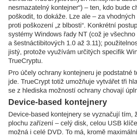
nesmazatelný kontejner“) – ten, kdo bude c
poškodit, to dokáže. Lze ale – za vhodných 
proti poškození „z blbosti“. Konkrétní post
systémy Windows řady NT (což je všechno
a šestnáctibitových 1.0 až 3.11); použitelno
jistý, protože využívám určitých specifik
TrueCryptu.
Pro účely ochrany kontejneru je podstatné to
jde. TrueCrypt totiž umožňuje vytvářet tři hl
se z hlediska možností ochrany chovají úpln
Device-based kontejnery
Device-based kontejnery se vyznačují tím, 
plochu zařízení – celý disk, celou USB klíč
možná i celé DVD. To má, kromě maximálníh