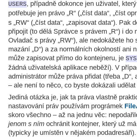
, případně dokonce jen uživatel, kter
USERS
potřebuje jen právo „R“ („číst data“, „číst op
s „RW“ („číst data“, „zapisovat data“). Pak
připojit (to dělá Správce s právem „R“) i do 
Ovladač s právy „RW“), ale nedokážete ho
mazání „D“) a za normálních okolností ani na
může zapisovat přímo do kontejneru, je
SYS
žádná uživatelská aplikace neběží). V příp
administrátor může práva přidat (třeba „D“,
– ale není to něco, co byste dokázali uděl
Jediná otázka je, jak ta práva vlastně prakti
nastavování práv používám prográmek
Fil
skoro všechno – až na jednu věc: nepodařilo
jenom s ním
ochránit kontejner, který už m
(typicky je umístěn v nějakém podadresáři).