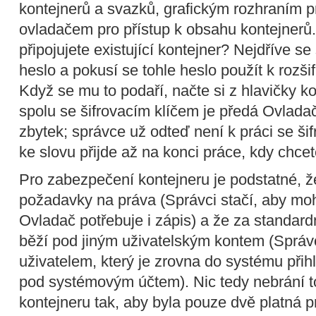
kontejnerů a svazků, grafickým rozhraním pr
ovladačem pro přístup k obsahu kontejnerů.
připojujete existující kontejner? Nejdříve s
heslo a pokusí se tohle heslo použít k rozši
Když se mu to podaří, načte si z hlavičky k
spolu se šifrovacím klíčem je předá Ovladač
zbytek; správce už odteď není k práci se š
ke slovu přijde až na konci práce, kdy chce
Pro zabezpečení kontejneru je podstatné, že
požadavky na práva (Správci stačí, aby mohl
Ovladač potřebuje i zápis) a že za standard
běží pod jiným uživatelským kontem (Správ
uživatelem, který je zrovna do systému při
pod systémovým účtem). Nic tedy nebrání t
kontejneru tak, aby byla pouze dvě platná 