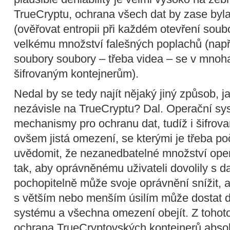
TrueCryptu, ochrana všech dat by zase byl
(ověřovat entropii při každém otevření soub
velkému množství falešných poplachů (nap
soubory soubory – třeba videa – se v mnoh
šifrovaným kontejnerům).
Nedal by se tedy najít nějaký jiný způsob, j
nezávisle na TrueCryptu? Dal. Operační sys
mechanismy pro ochranu dat, tudíž i šifrov
ovšem jistá omezení, se kterými je třeba počí
uvědomit, že nezanedbatelné množství ope
tak, aby oprávněnému uživateli dovolily s da
pochopitelně může svoje oprávnění snížit, a
s větším nebo menším úsilím může dostat d
systému a všechna omezení obejít. Z toho
ochrana TrueCryptovských kontejnerů absolu