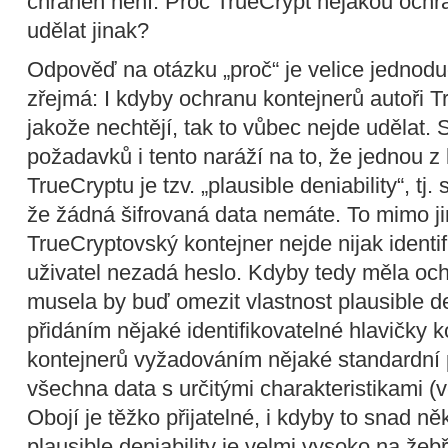
chráněn není. Proč TrueCrypt nějakou ochra
udělat jinak?
Odpověď na otázku „proč“ je velice jednod
zřejmá: I kdyby ochranu kontejnerů autoři T
jakože nechtějí, tak to vůbec nejde udělat. 
požadavků i tento naráží na to, že jednou z 
TrueCryptu je tzv. „plausible deniability“, tj.
že žádná šifrovaná data nemáte. To mimo j
TrueCryptovský kontejner nejde nijak identi
uživatel nezadá heslo. Kdyby tedy měla och
musela by buď omezit vlastnost plausible den
přidáním nějaké identifikovatelné hlavičky 
kontejnerů vyžadováním nějaké standardní p
všechna data s určitými charakteristikami (v
Obojí je těžko přijatelné, i kdyby to snad n
plausible deniability je velmi vysoko na žebř