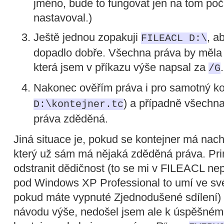
jméno, bude to fungovat jen na tom počí
nastavoval.)
Ještě jednou zopakuji
, a
FILEACL D:\
dopadlo dobře. Všechna práva by měla 
která jsem v příkazu výše napsal za
.
/G
Nakonec ověřím práva i pro samotný k
) a případně všechna
D:\kontejner.tc
práva zděděná.
Jiná situace je, pokud se kontejner má nac
který už sám má nějaká zděděná práva. Prin
odstranit dědičnost (to se mi v FILEACL nepo
pod Windows XP Professional to umí ve své
pokud máte vypnuté Zjednodušené sdílení) 
návodu výše, nedošel jsem ale k úspěšnému