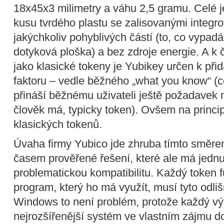
18x45x3 milimetry a váhu 2,5 gramu. Celé j
kusu tvrdého plastu se zalisovanými integr
jakýchkoliv pohyblivých částí (to, co vypadá 
dotyková ploška) a bez zdroje energie. A k
jako klasické tokeny je Yubikey určen k při
faktoru – vedle běžného „what you know“ (co
přináší běžnému uživateli ještě požadavek 
člověk má, typicky token). Ovšem na princi
klasických tokenů.
Úvaha firmy Yubico jde zhruba tímto směre
časem prověřené řešení, které ale má jedn
problematickou kompatibilitu. Každý token f
program, který ho má využít, musí tyto odli
Windows to není problém, protože každý vý
nejrozšířenější systém ve vlastním zájmu d