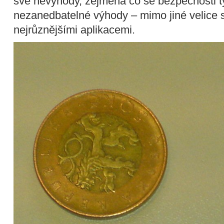
své nevýhody, zejména co se bezpečnosti tý
nezanedbatelné výhody – mimo jiné velice s
nejrůznějšími aplikacemi.