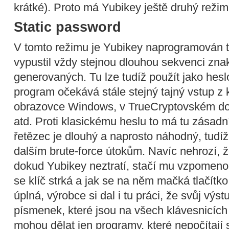
krátké). Proto má Yubikey ještě druhý režim
Static password
V tomto režimu je Yubikey naprogramován tak
vypustil vždy stejnou dlouhou sekvenci z
generovaných. Tu lze tudíž použít jako hesl
program očekává stále stejný tajný vstup z 
obrazovce Windows, v TrueCryptovském dot
atd. Proti klasickému heslu to má tu zásad
řetězec je dlouhý a naprosto náhodný, tudíž
dalším brute-force útokům. Navíc nehrozí, 
dokud Yubikey neztratí, stačí mu vzpomenou
se klíč strká a jak se na něm mačká tlačítko
úplná, výrobce si dal i tu práci, že svůj výs
písmenek, které jsou na všech klávesnicích
mohou dělat jen programy, které nepočítají s