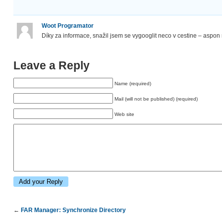
Woot Programator
Díky za informace, snažil jsem se vygooglit neco v cestine – asp
Leave a Reply
Name (required)
Mail (will not be published) (required)
Web site
←
FAR Manager: Synchronize Directory