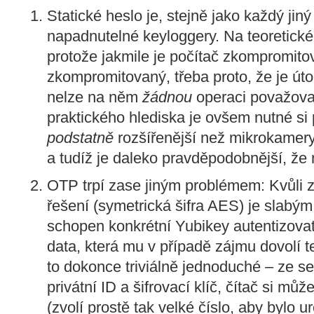
Statické heslo je, stejně jako každý jin
napadnutelné keyloggery. Na teoretické
protože jakmile je počítač zkompromito
zkompromitovaný, třeba proto, že je útoč
nelze na něm
žádnou
operaci považova
praktického hlediska je ovšem nutné si 
podstatně
rozšířenější než mikrokamer
a tudíž je daleko pravděpodobnější, že 
OTP trpí zase jiným problémem: Kvůli 
řešení (symetrická šifra AES) je slabým
schopen konkrétní Yubikey autentizova
data, která mu v případě zájmu dovolí te
to dokonce triviálně jednoduché – ze se
privátní ID a šifrovací klíč, čítač si mů
(zvolí prostě tak velké číslo, aby bylo ur