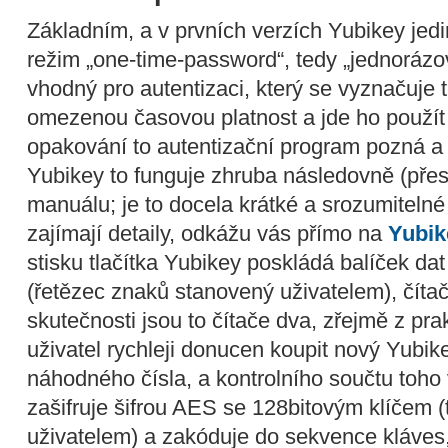
Základním, a v prvních verzích Yubikey jed
režim „one-time-password“, tedy „jednorázo
vhodný pro autentizaci, který se vyznačuje 
omezenou časovou platnost a jde ho použít 
opakování to autentizační program pozná a
Yubikey to funguje zhruba následovně (pře
manuálu; je to docela krátké a srozumitelné
zajímají detaily, odkážu vás přímo na
Yubik
stisku tlačítka Yubikey poskládá balíček dat
(řetězec znaků stanovený uživatelem), čítače
skutečnosti jsou to čítače dva, zřejmě z pr
uživatel rychleji donucen koupit nový Yubik
náhodného čísla, a kontrolního součtu toho
zašifruje šifrou AES se 128bitovým klíčem
uživatelem) a zakóduje do sekvence kláves, 