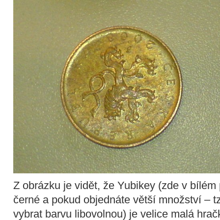
Z obrázku je vidět, že Yubikey (zde v bílém 
černé a pokud objednáte větší množství – tz
vybrat barvu libovolnou) je velice malá hra