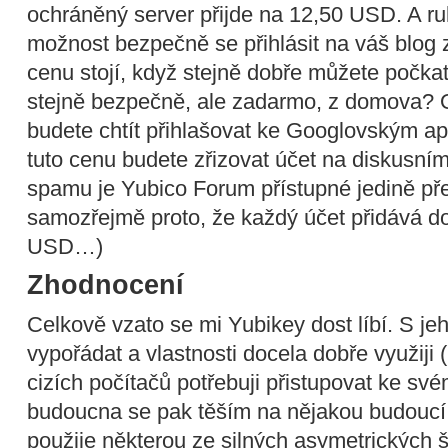
ochráněný server přijde na 12,50 USD. A r
možnost bezpečně se přihlásit na váš blog z
cenu stojí, když stejně dobře můžete počkat
stejně bezpečně, ale zadarmo, z domova? 
budete chtít přihlašovat ke Googlovským ap
tuto cenu budete zřizovat účet na diskusním
spamu je Yubico Forum přístupné jedině pře
samozřejmě proto, že každý účet přidává d
USD…)
Zhodnocení
Celkově vzato se mi Yubikey dost líbí. S j
vypořádat a vlastnosti docela dobře využiji (
cizích počítačů potřebuji přistupovat ke 
budoucna se pak těším na nějakou budoucí 
použije některou ze silných asymetrických ši