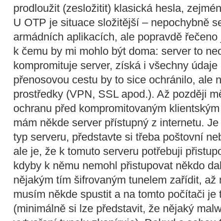
prodloužit (zesložitit) klasická hesla, zejm
U OTP je situace složitější – nepochybně s
armádních aplikacích, ale popravdě řečeno
k čemu by mi mohlo být doma: server to ne
kompromituje server, získá i všechny údaje 
přenosovou cestu by to sice ochránilo, ale 
prostředky (VPN, SSL apod.). Až později mě 
ochranu před kompromitovaným klientským 
mám někde server přístupný z internetu. Je 
typ serveru, představte si třeba poštovní n
ale je, že k tomuto serveru potřebuji přistup
kdyby k němu nemohl přistupovat někdo da
nějakým tím šifrovaným tunelem zařídit, až 
musím někde spustit a na tomto počítači je 
(minimálně si lze představit, že nějaký mal