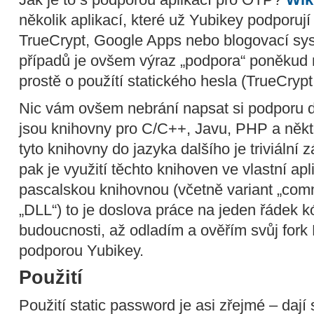
několik aplikací, které už Yubikey podporuj
TrueCrypt, Google Apps nebo blogovací sy
případů je ovšem výraz „podpora“ poněkud 
prostě o použítí statického hesla (TrueCrypt,
Nic vám ovšem nebrání napsat si podporu do
jsou knihovny pro C/C++, Javu, PHP a někte
tyto knihovny do jazyka dalšího je triviální zá
pak je využití těchto knihoven ve vlastní apl
pascalskou knihovnou (včetně variant „com
„DLL“) to je doslova práce na jeden řádek kó
budoucnosti, až odladím a ověřím svůj for
podporou Yubikey.
Použití
Použití static password je asi zřejmé – dají