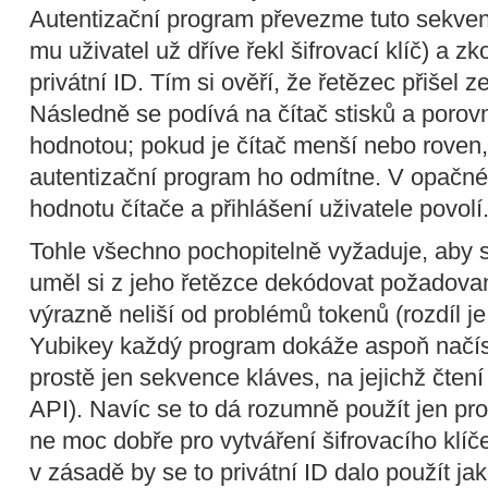
Autentizační program převezme tuto sekvenc
mu uživatel už dříve řekl šifrovací klíč) a 
privátní ID. Tím si ověří, že řetězec přišel 
Následně se podívá na čítač stisků a porovn
hodnotou; pokud je čítač menší nebo roven,
autentizační program ho odmítne. V opačné
hodnotu čítače a přihlášení uživatele povolí
Tohle všechno pochopitelně vyžaduje, aby 
uměl si z jeho řetězce dekódovat požadovan
výrazně neliší od problémů tokenů (rozdíl je
Yubikey každý program dokáže aspoň načíst,
prostě jen sekvence kláves, na jejichž čten
API). Navíc se to dá rozumně použít jen pro
ne moc dobře pro vytváření šifrovacího klíč
v zásadě by se to privátní ID dalo použít jako