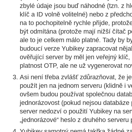
zbylé údaje jsou buď náhodné (tzn. z hl
klíč a ID volně volitelné) nebo z předc
na to pochopitelně rychle přijde, proto
být odmítána (protože mají nižší čítač p
ale to je celkem málo platné. Tady by b
budoucí verze Yubikey zapracovat něja
ověřující server by měl jen veřejný klíč
platnost OTP, ale ne už vygenerovat n
Asi není třeba zvlášť zdůrazňovat, že j
použít jen na jednom serveru (klidně i v
ovšem budou používat společnou databá
jednorázovost (pokud nejsou databáze p
server nedozví o použití Yubikey na se
„jednorázové“ heslo z druhého serveru 
Yubikey samotný nemá takřka žádné zab