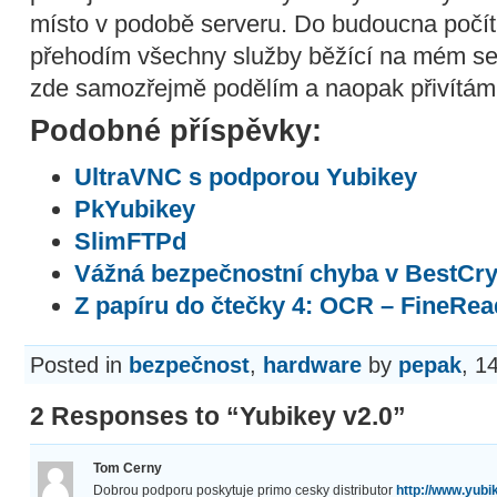
místo v podobě serveru. Do budoucna počít
přehodím všechny služby běžící na mém se
zde samozřejmě podělím a naopak přivítám
Podobné příspěvky:
UltraVNC s podporou Yubikey
PkYubikey
SlimFTPd
Vážná bezpečnostní chyba v BestCry
Z papíru do čtečky 4: OCR – FineRea
Posted in
bezpečnost
,
hardware
by
pepak
, 1
2 Responses to “Yubikey v2.0”
Tom Cerny
Dobrou podporu poskytuje primo cesky distributor
http://www.yubi