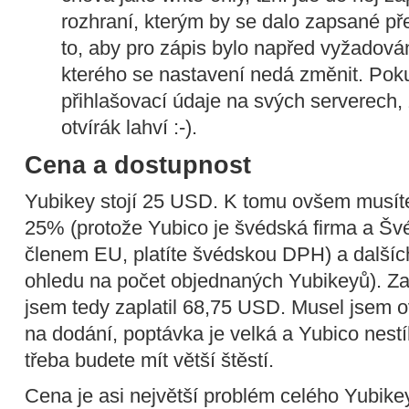
rozhraní, kterým by se dalo zapsané pře
to, aby pro zápis bylo napřed vyžadová
kterého se nastavení nedá změnit. Pok
přihlašovací údaje na svých serverech, 
otvírák lahví :-).
Cena a dostupnost
Yubikey stojí 25 USD. K tomu ovšem musíte
25% (protože Yubico je švédská firma a Šv
členem EU, platíte švédskou DPH) a další
ohledu na počet objednaných Yubikeyů). Za 
jsem tedy zaplatil 68,75 USD. Musel jsem 
na dodání, poptávka je velká a Yubico nestí
třeba budete mít větší štěstí.
Cena je asi největší problém celého Yubikey