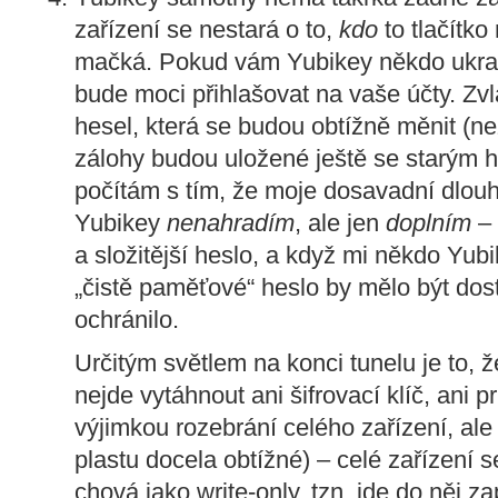
zařízení se nestará o to,
kdo
to tlačítko
mačká. Pokud vám Yubikey někdo ukra
bude moci přihlašovat na vaše účty. Zvláš
hesel, která se budou obtížně měnit (n
zálohy budou uložené ještě se starým h
počítám s tím, že moje dosavadní dlouh
Yubikey
nenahradím
, ale jen
doplním
– 
a složitější heslo, a když mi někdo Yub
„čistě paměťové“ heslo by mělo být dost
ochránilo.
Určitým světlem na konci tunelu je to,
nejde vytáhnout ani šifrovací klíč, ani 
výjimkou rozebrání celého zařízení, ale
plastu docela obtížné) – celé zařízení 
chová jako write-only, tzn. jde do něj za