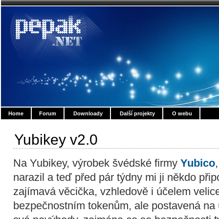
Home
Forum
Downloady
Další projekty
O webu
Yubikey v2.0
Na Yubikey, výrobek švédské firmy
Yubico
narazil a teď před pár týdny mi ji někdo při
zajímavá věcička, vzhledově i účelem veli
bezpečnostním tokenům, ale postavená na ú