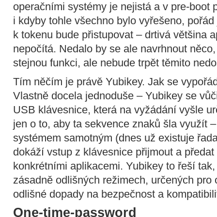
operačními systémy je nejistá a v pre-boot 
i kdyby tohle všechno bylo vyřešeno, pořád j
k tokenu bude přistupovat – drtivá většina ap
nepočítá. Nedalo by se ale navrhnout něco,
stejnou funkci, ale nebude trpět těmito ned
Tím něčím je právě Yubikey. Jak se vypořá
Vlastně docela jednoduše – Yubikey se vůči 
USB klávesnice, která na vyžádání vyšle ur
jen o to, aby ta sekvence znaků šla využít 
systémem samotným (dnes už existuje řada
dokáží vstup z klávesnice přijmout a předat 
konkrétními aplikacemi. Yubikey to řeší tak
zásadně odlišných režimech, určených pro 
odlišné dopady na bezpečnost a kompatibili
One-time-password