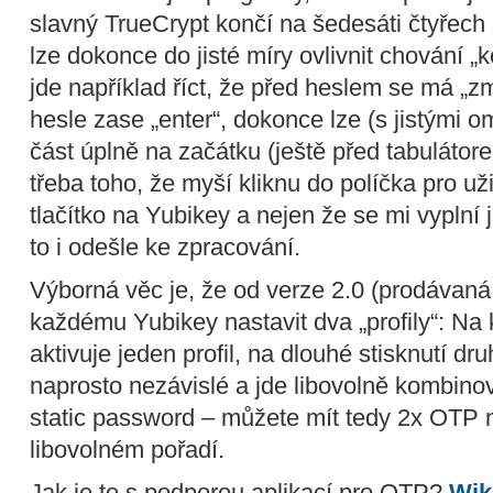
slavný TrueCrypt končí na šedesáti čtyřech
lze dokonce do jisté míry ovlivnit chování 
jde například říct, že před heslem se má „z
hesle zase „enter“, dokonce lze (s jistými om
část úplně na začátku (ještě před tabulátor
třeba toho, že myší kliknu do políčka pro 
tlačítko na Yubikey a nejen že se mi vyplní 
to i odešle ke zpracování.
Výborná věc je, že od verze 2.0 (prodávaná
každému Yubikey nastavit dva „profily“: Na k
aktivuje jeden profil, na dlouhé stisknutí dru
naprosto nezávislé a jde libovolně kombino
static password – můžete mít tedy 2x OTP 
libovolném pořadí.
Jak je to s podporou aplikací pro OTP?
Wik