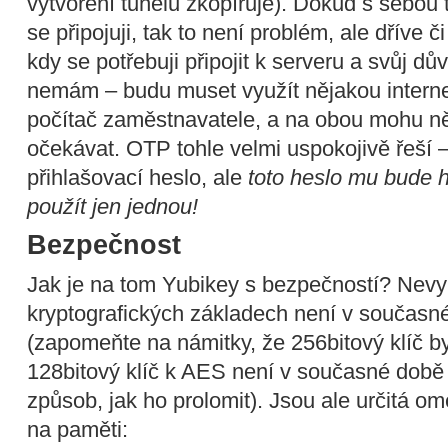
vytvoření tunelu zkopíruje). Dokud s sebou
se připojuji, tak to není problém, ale dříve č
kdy se potřebuji připojit k serveru a svůj 
nemám – budu muset využít nějakou intern
počítač zaměstnavatele, a na obou mohu něj
očekávat. OTP tohle velmi uspokojivě řeší –
přihlašovací heslo, ale
toto heslo mu bude h
použít jen jednou!
Bezpečnost
Jak je na tom Yubikey s bezpečností? Nev
kryptografických základech není v současn
(zapomeňte na námitky, že 256bitový klíč by 
128bitový klíč k AES není v současné době 
způsob, jak ho prolomit). Jsou ale určitá om
na paměti: