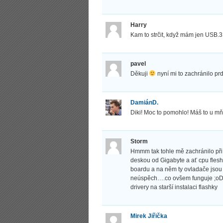
Harry
Kam to strčit, když mám jen USB.3
pavel
Děkuji
nyní mi to zachránilo prd
DamiánD.
Diki! Moc to pomohlo! Máš to u m
Storm
Hmmm tak tohle mě zachránilo při
deskou od Gigabyte a ať cpu flesh
boardu a na něm ty ovladače jsou 
neúspěch….co ovšem funguje ;oDD t
drivery na starší instalaci flashky
Mirek Jiřička