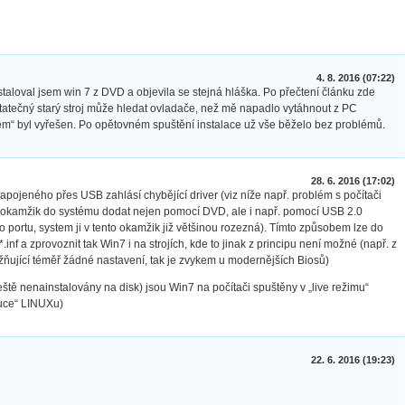
4. 8. 2016 (07:22)
staloval jsem win 7 z DVD a objevila se stejná hláška. Po přečtení článku zde
statečný starý stroj může hledat ovladače, než mě napadlo vytáhnout z PC
blém“ byl vyřešen. Po opětovném spuštění instalace už vše běželo bez problémů.
28. 6. 2016 (17:02)
apojeného přes USB zahlásí chybějící driver (viz níže např. problém s počítači
o okamžik do systému dodat nejen pomocí DVD, ale i např. pomocí USB 2.0
o portu, system ji v tento okamžik již většinou rozezná). Tímto způsobem lze do
inf a zprovoznit tak Win7 i na strojích, kde to jinak z principu není možné (např. z
ňující téměř žádné nastavení, tak je zvykem u modernějších Biosů)
eště nenainstalovány na disk) jsou Win7 na počítači spuštěny v „live režimu“
buce“ LINUXu)
22. 6. 2016 (19:23)