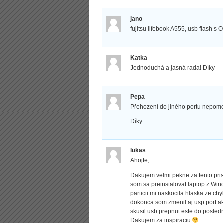
jano
fujitsu lifebook A555, usb flash s
Katka
Jednoduchá a jasná rada! Díky
Pepa
Přehození do jiného portu nepomo
Díky
lukas
Ahojte,
Dakujem velmi pekne za tento prisp
som sa preinstalovat laptop z Wi
particii mi naskocila hlaska ze c
dokonca som zmenil aj usp port a
skusil usb prepnut este do posled
Dakujem za inspiraciu