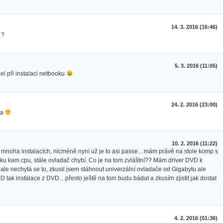
14. 3. 2016 (16:46)
 ?
5. 3. 2016 (11:05)
el při instalaci netbooku
24. 2. 2016 (23:00)
ňa
10. 2. 2016 (11:22)
 mnoha instalacích, nicméně nyní už je to asi passe…mám právě na stole komp s
ku kam cpu, stále ovladač chybí. Co je na tom zvláštní?? Mám driver DVD k
ale nechytá se to, zkusil jsem stáhnout univerzální ovladače od Gigabytu ale
ak instalace z DVD…přesto ještě na tom budu bádat a zkusím zjistit jak dostat
4. 2. 2016 (01:36)