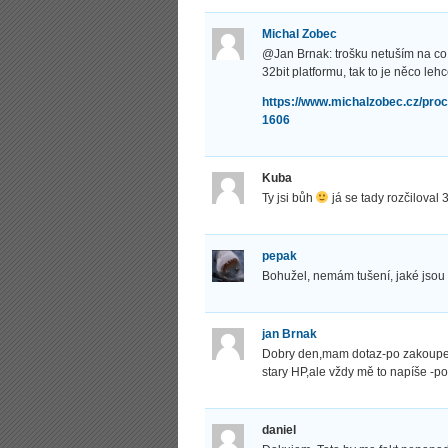
Michal Zobec
@Jan Brnak: trošku netuším na co 
32bit platformu, tak to je něco leh
https://www.michalzobec.cz/proc
1606
Kuba
Ty jsi bůh
já se tady rozčiloval 
pepak
Bohužel, nemám tušení, jaké jsou 
jan Brnak
Dobry den,mam dotaz-po zakoupení 
stary HP,ale vždy mě to napíše -po
daniel