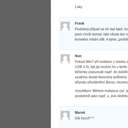
Luky
Frank
Podobný případ se mi stal také. In
jsem chvíli dumal, kde všude ten 
konektor místní sítě. A ejhle „pro
Non
Pokud Win7 při instalaci z media z
USB 3.0), tak jej možno ho v tent
klíčenky (zasunuté např. do dalšíh
systému dodat libovolný potřebný *.
důvodu přestárlého Biosu, neumož
Vysvětlení: Během instalace (ač. j
(podobně jako např. u „live distri
Marek
Dík moc!!! ^^