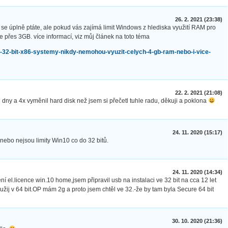
26. 2. 2021 (23:38)
se úplně ptáte, ale pokud vás zajímá limit Windows z hlediska využití RAM pro
ce přes 3GB. více informací, viz můj článek na toto téma
-32-bit-x86-systemy-nikdy-nemohou-vyuzit-celych-4-gb-ram-nebo-i-vice-
22. 2. 2021 (21:08)
3 dny a 4x vyměnil hard disk než jsem si přečetl tuhle radu, děkuji a poklona
24. 11. 2020 (15:17)
nebo nejsou limity Win10 co do 32 bitů.
24. 11. 2020 (14:34)
el.licence win.10 home,jsem připravil usb na instalaci ve 32 bit na cca 12 let
užij v 64 bit.OP mám 2g a proto jsem chtěl ve 32.-že by tam byla Secure 64 bit
30. 10. 2020 (21:36)