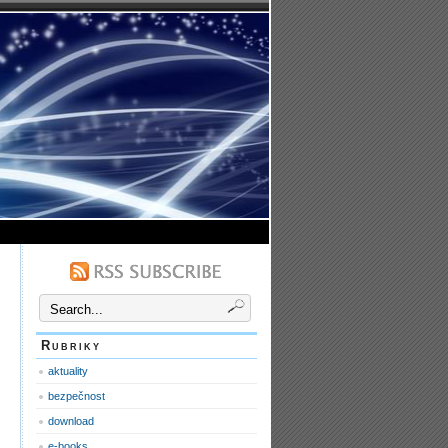
Rubriky
aktuality
bezpečnost
download
e-books