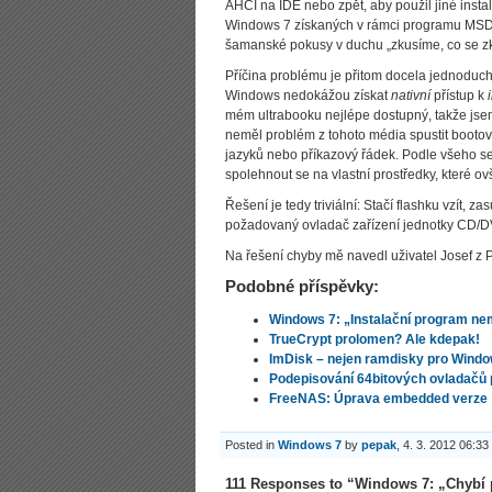
AHCI na IDE nebo zpět, aby použil jiné insta
Windows 7 získaných v rámci programu MSDN
šamanské pokusy v duchu „zkusíme, co se zku
Příčina problému je přitom docela jednoduch
Windows nedokážou získat
nativní
přístup k
mém ultrabooku nejlépe dostupný, takže jsem 
neměl problém z tohoto média spustit bootov
jazyků nebo příkazový řádek. Podle všeho se 
spolehnout se na vlastní prostředky, které o
Řešení je tedy triviální: Stačí flashku vzít,
požadovaný ovladač zařízení jednotky CD/D
Na řešení chyby mě navedl uživatel Josef z 
Podobné příspěvky:
Windows 7: „Instalační program nemo
TrueCrypt prolomen? Ale kdepak!
ImDisk – nejen ramdisky pro Wind
Podepisování 64bitových ovladačů
FreeNAS: Úprava embedded verze
Posted in
Windows 7
by
pepak
, 4. 3. 2012 06:33
111 Responses to “Windows 7: „Chybí 