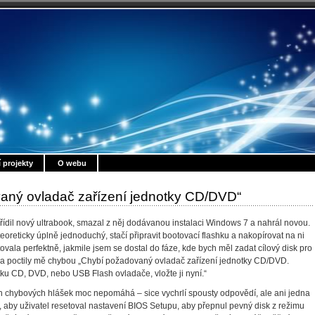
í projekty
O webu
aný ovladač zařízení jednotky CD/DVD“
řídil nový ultrabook, smazal z něj dodávanou instalaci Windows 7 a nahrál novou.
teoreticky úplně jednoduchý, stačí připravit bootovací flashku a nakopírovat na ni
vala perfektně, jakmile jsem se dostal do fáze, kde bych měl zadat cílový disk pro
t a poctily mě chybou „Chybí požadovaný ovladač zařízení jednotky CD/DVD.
ku CD, DVD, nebo USB Flash ovladače, vložte ji nyní.“
 chybových hlášek moc nepomáhá – sice vychrlí spousty odpovědí, ale ani jedna
aby uživatel resetoval nastavení BIOS Setupu, aby přepnul pevný disk z režimu