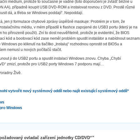
lační médium, protože to současné je vadné (toto doporučení je zvlášť běžné u
 AA), případně koupit USB DVD-ROM a instalovat rovnou z DVD. Prostě různé
sit dá, a třeba se Windows poddají“. Nepoddají.
á, jen ji formulace chybové zprávy úspěšně maskuje: Problém je v tom, že
instalačnímu
médiu, v mém případě k flashce zapojené do USB3 portu (který je na
ho přirozeně použil). Zní to dost neuvěřitelně, protože je evidentní, že BIOS
ací kód a bootovací kód zase neměl problém spustit instalátor a nabídnout seznam
Windows po kliknutí na tlačítko „Instaluj“ rozhodnou oprostit od BIOSu a
všem nemusí u nových počítačů stačit.
 zasunout ji do USB2 portu a spustit instalaci Windows znovu. Chyba „Chybí
VD“ zmizí, protože pro USB2 porty Windows 7 podporu mají…
Poradny Živě.
hl vytvořit nový systémový oddíl nebo najít existující systémový oddíl“
ows
 pro Windows
požadovaný ovladač zařízení jednotky CD/DVD“”