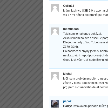
Collin13
Mám flash typ USB 2,0 a acer aspi
=D ) 7 mi běhali ale prostě jak m
mambasan
Tak jsem to nakonec dokázal,
Ačkoliv mám na své desce i 2 por
Dle jedné rady z You Tube jsem s
Z170-D3H).
Po naskočení chyby jsem si nabro
neukazování nepodporovaných drive
Good luck všem, ať sedmičky nik
Michal
Měl jsem problém problém. Instalo
zásah v biosu kde jsem mussel z
pc) jsem nic takového dělat nemu
pepak
Harry:
I v takovém případě může 