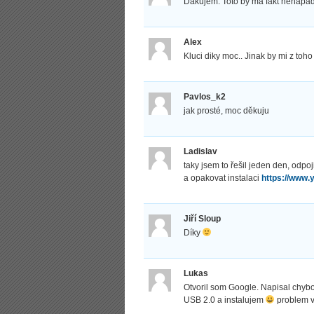
Dakujem. Toto by ma fakt nenapa
Alex
Kluci diky moc.. Jinak by mi z toho 
Pavlos_k2
jak prosté, moc děkuju
Ladislav
taky jsem to řešil jeden den, odp
a opakovat instalaci
https://www
Jiří Sloup
Díky
Lukas
Otvoril som Google. Napisal chybov
USB 2.0 a instalujem
problem vy