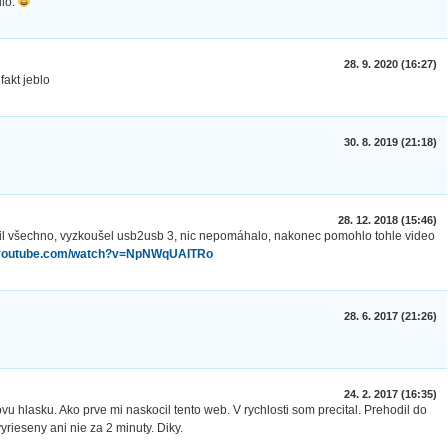
dlo.
28. 9. 2020 (16:27)
fakt jeblo
30. 8. 2019 (21:18)
28. 12. 2018 (15:46)
ojil všechno, vyzkoušel usb2usb 3, nic nepomáhalo, nakonec pomohlo tohle video
.youtube.com/watch?v=NpNWqUAITRo
28. 6. 2017 (21:26)
24. 2. 2017 (16:35)
u hlasku. Ako prve mi naskocil tento web. V rychlosti som precital. Prehodil do
rieseny ani nie za 2 minuty. Diky.