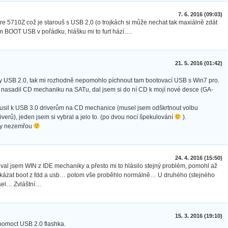
7. 6. 2016 (09:03)
re 5710Z což je starouš s USB 2,0 (o trojkách si může nechat tak maxiálně zdát
am BOOT USB v pořádku, hlášku mi to furt hází….
21. 5. 2016 (01:42)
ty USB 2.0, tak mi rozhodně nepomohlo píchnout tam bootovací USB s Win7 pro.
i nasadil CD mechaniku na SATu, dal jsem si do ní CD k mojí nové desce (GA-
usil k USB 3.0 driverům na CD mechanice (musel jsem odškrtnout volbu
rů), jeden jsem si vybral a jelo to. (po dvou nocí špekulování
).
dy nezemřou
24. 4. 2016 (15:50)
val jsem WIN z IDE mechaniky a přesto mi to hlásilo stejný problém, pomohl až
akázat boot z fdd a usb… potom vše proběhlo normálně… U druhého (stejného
sel… Zvláštní…
15. 3. 2016 (19:10)
pomoct USB 2.0 flashka.