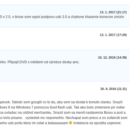
13. 1. 2017 (21:17)
 OS v 2.0, v biose som vypol podporu usb 3.0 a chybove hlasenie konecne zmizlo
13. 1. 2017 (17:29)
10. 12. 2016 (14:39)
hlo. Připojit DVD s médiem od výrobce desky ano.
20. 9. 2016 (11:11)
evok. Takisto som googlil co to da, aby som sa dostal k tomuto clanku. Snazil
ndows 8 na Windows 7 pomocou boot flash usb. Tak ako bolo zmienene pri volbe
hyba ovladac na cd/dvd mechaniku. Snazil som sa menit nastavenia Biosu a pod a
ko bolo pisane…vysledok nic nepomohlo. Nechapal som preco a zo zufalosti som
neho usb portu ktory mi ostal a tadaaaaaam
instalacia sa spustila uspesne.