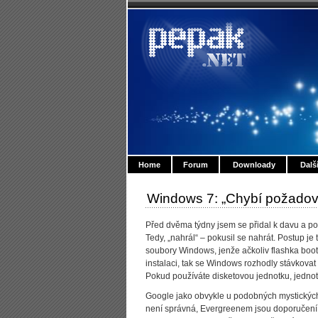
Home
Forum
Downloady
Dalš
Windows 7: „Chybí požadov
Před dvěma týdny jsem se přidal k davu a po
Tedy, „nahrál“ – pokusil se nahrát. Postup je 
soubory Windows, jenže ačkoliv flashka booto
instalaci, tak se Windows rozhodly stávkova
Pokud používáte disketovou jednotku, jednot
Google jako obvykle u podobných mystických
není správná, Evergreenem jsou doporučení, 