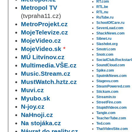
RT.com
Metropol TV
RTL.be
RTL.nu
(tvpraha11.cz)
RuTube.ru
MetroProjekt.cz
SchoolOfCare.ru
SevenLoad.com
MojeTelevize.cz
ShackNews.com
Sibnet.ru
MojeVideo.cz
Slashdot.org
MojeVideo.sk
*
Smotri.com
Snotr.com
MÚ Litvínov.cz
SocialClub.Rocksta
Multimedia.VŠE.cz
SoundCloud.com
Spike.com
Music.Stream.cz
SputnikNews.com
MustWatch.hztz.cz
Stagevu.com
SteamPowered.com
Muvi.cz
Stickam.com
Myubo.sk
Streamin.to
StreetFire.com
N-joy.cz
StupidVideos.com
Tangle.com
NaHnoji.cz
TeacherTube.com
Na stojáka.cz
Ted.com
ThatVideoSite.com
Návrat do reality.cz