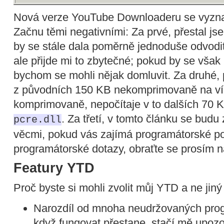
Nová verze YouTube Downloaderu se vyznač
Začnu těmi negativními: Za prvé, přestal j
by se stále dala poměrně jednoduše odvodi
ale přijde mi to zbytečné; pokud by se však 
bychom se mohli nějak domluvit. Za druhé, 
z původních 150 KB nekomprimovaně na v
komprimovaně, nepočítaje v to dalších 70 
. Za třetí, v tomto článku se budu
pcre.dll
věcmi, pokud vás zajímá programátorské p
programátorské dotazy, obraťte se prosím 
Featury YTD
Proč byste si mohli zvolit můj YTD a ne jin
Narozdíl od mnoha neudržovaných prog
když fungovat přestane, stačí mě upozor