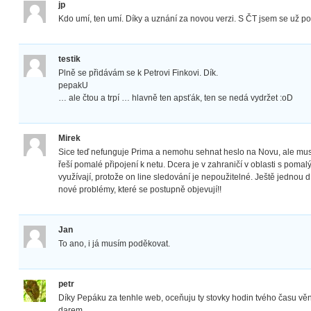
jp
Kdo umí, ten umí. Díky a uznání za novou verzi. S ČT jsem se už pom
testik
Plně se přidávám se k Petrovi Finkovi. Dík.
pepakU
… ale čtou a trpí … hlavně ten apsťák, ten se nedá vydržet :oD
Mirek
Sice teď nefunguje Prima a nemohu sehnat heslo na Novu, ale mus
řeší pomalé připojení k netu. Dcera je v zahraničí v oblasti s poma
využívají, protože on line sledování je nepoužitelné. Ještě jednou d
nové problémy, které se postupně objevují!!
Jan
To ano, i já musím poděkovat.
petr
Díky Pepáku za tenhle web, oceňuju ty stovky hodin tvého času v
darem.