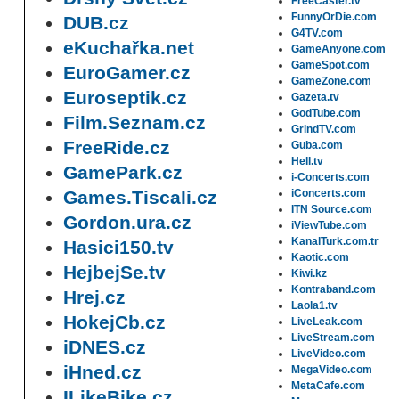
FreeCaster.tv
FunnyOrDie.com
DUB.cz
G4TV.com
eKuchařka.net
GameAnyone.com
GameSpot.com
EuroGamer.cz
GameZone.com
Euroseptik.cz
Gazeta.tv
GodTube.com
Film.Seznam.cz
GrindTV.com
FreeRide.cz
Guba.com
Hell.tv
GamePark.cz
i-Concerts.com
Games.Tiscali.cz
iConcerts.com
ITN Source.com
Gordon.ura.cz
iViewTube.com
KanalTurk.com.tr
Hasici150.tv
Kaotic.com
HejbejSe.tv
Kiwi.kz
Kontraband.com
Hrej.cz
Laola1.tv
HokejCb.cz
LiveLeak.com
LiveStream.com
iDNES.cz
LiveVideo.com
iHned.cz
MegaVideo.com
MetaCafe.com
ILikeBike.cz