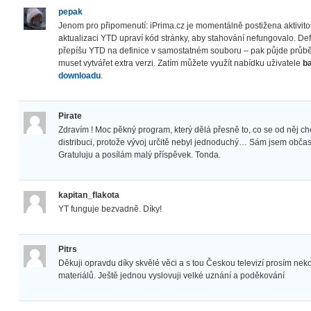
pepak
Jenom pro připomenutí: iPrima.cz je momentálně postižena aktivit
aktualizaci YTD upraví kód stránky, aby stahování nefungovalo. Defi
přepíšu YTD na definice v samostatném souboru – pak půjde průběž
muset vytvářet extra verzi. Zatím můžete využít nabídku uživatele
ba
downloadu
.
Pirate
Zdravím ! Moc pěkný program, který dělá přesně to, co se od něj c
distribuci, protože vývoj určitě nebyl jednoduchý… Sám jsem obča
Gratuluju a posílám malý příspěvek. Tonda.
kapitan_flakota
YT funguje bezvadně. Díky!
Pitrs
Děkuji opravdu díky skvělé věci a s tou Českou televizí prosím neko
materiálů. Ještě jednou vyslovuji velké uznání a poděkování