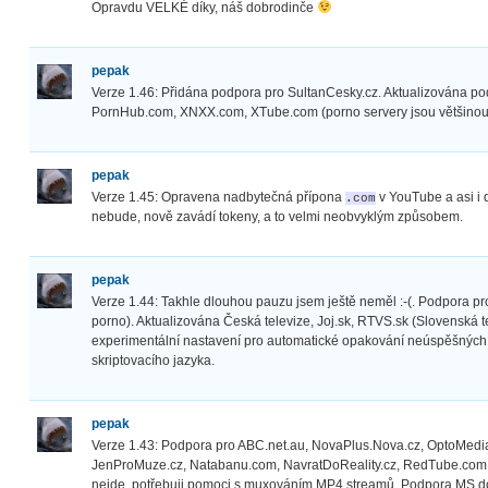
Opravdu VELKÉ díky, náš dobrodinče
pepak
Verze 1.46: Přidána podpora pro SultanCesky.cz. Aktualizována p
PornHub.com, XNXX.com, XTube.com (porno servery jsou většinou 
pepak
Verze 1.45: Opravena nadbytečná přípona
v YouTube a asi i 
.com
nebude, nově zavádí tokeny, a to velmi neobvyklým způsobem.
pepak
Verze 1.44: Takhle dlouhou pauzu jsem ještě neměl :-(. Podpora 
porno). Aktualizována Česká televize, Joj.sk, RTVS.sk (Slovenská 
experimentální nastavení pro automatické opakování neúspěšných
skriptovacího jazyka.
pepak
Verze 1.43: Podpora pro ABC.net.au, NovaPlus.Nova.cz, OptoMedia
JenProMuze.cz, Natabanu.com, NavratDoReality.cz, RedTube.com,
nejde, potřebuji pomoci s muxováním MP4 streamů. Podpora MS do