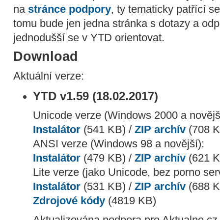
na
stránce podpory
, ty tematicky patřící 
tomu bude jen jedna stránka s dotazy a od
jednodušší se v YTD orientovat.
Download
Aktuální verze:
YTD v1.59 (18.02.2017)
Unicode verze (Windows 2000 a novější
Instalátor
(541 KB) /
ZIP archív
(708 K
ANSI verze (Windows 98 a novější):
Instalátor
(479 KB) /
ZIP archív
(621 K
Lite verze (jako Unicode, bez porno ser
Instalátor
(531 KB) /
ZIP archív
(688 K
Zdrojové kódy
(4819 KB)
Aktualizována podpora pro Aktualne.cz,