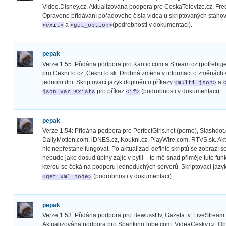
Video.Disney.cz. Aktualizována podpora pro CeskaTelevize.cz, FreeV
Opraveno přidávání pořadového čísla videa u skriptovaných stahova
a
(podrobnosti v dokumentaci).
<exit>
<get_option>
pepak
Verze 1.55: Přidána podpora pro Kaotic.com a Stream.cz (potřebuje 
pro CekniTo.cz, CekniTo.sk. Drobná změna v informaci o změnách ve
jednom dni. Skriptovací jazyk doplněn o příkazy
a
<multi_json>
pro příkaz
(podrobnosti v dokumentaci).
json_var_exists
<if>
pepak
Verze 1.54: Přidána podpora pro PerfectGirls.net (porno), Slashdot
DailyMotion.com, iDNES.cz, Koukni.cz, PlayWire.com, RTVS.sk. Ak
nic nepřestane fungovat. Po aktualizaci definic skriptů se zobrazí
nebude jako dosud úplný zajíc v pytli – to mě snad přiměje tuto funkc
kterou se čeká na podporu jednoduchých serverů. Skriptovací jazy
(podrobnosti v dokumentaci).
<get_xml_node>
pepak
Verze 1.53: Přidána podpora pro Bewusst.tv, Gazeta.tv, LiveStrea
Aktualizována podpora pro SpankingTube.com, VideaCesky.cz. Opra