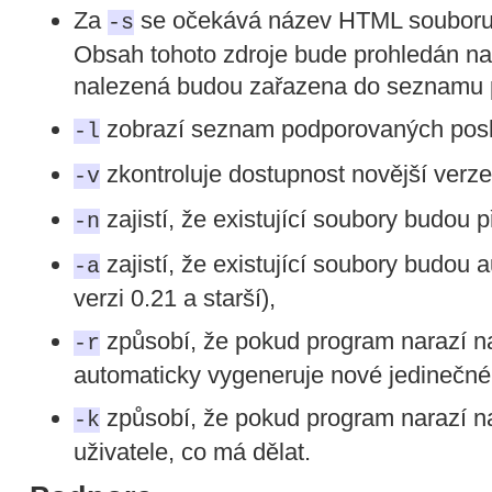
Za
se očekává název HTML souboru 
-s
Obsah tohoto zdroje bude prohledán 
nalezená budou zařazena do seznamu p
zobrazí seznam podporovaných posk
-l
zkontroluje dostupnost novější verz
-v
zajistí, že existující soubory budou 
-n
zajistí, že existující soubory budou 
-a
verzi 0.21 a starší),
způsobí, že pokud program narazí na 
-r
automaticky vygeneruje nové jedinečné
způsobí, že pokud program narazí na 
-k
uživatele, co má dělat.