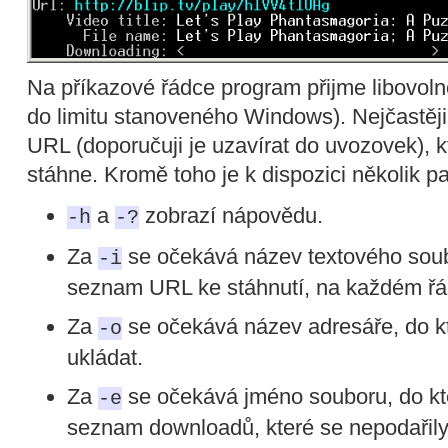
Na příkazové řádce program přijme libovol
do limitu stanoveného Windows). Nejčastěji
URL (doporučuji je uzavírat do uvozovek), 
stáhne. Kromě toho je k dispozici několik p
a
zobrazí nápovědu.
-h
-?
Za
se očekává název textového soub
-i
seznam URL ke stáhnutí, na každém ř
Za
se očekává název adresáře, do kt
-o
ukládat.
Za
se očekává jméno souboru, do kt
-e
seznam downloadů, které se nepodařily