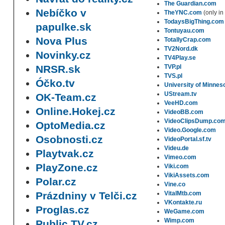
The Guardian.com
Nebíčko v
TheYNC.com
(only in 
TodaysBigThing.com
papulke.sk
Tontuyau.com
Nova Plus
TotallyCrap.com
TV2Nord.dk
Novinky.cz
TV4Play.se
NRSR.sk
TVP.pl
TVS.pl
Óčko.tv
University of Minnes
UStream.tv
OK-Team.cz
VeeHD.com
Online.Hokej.cz
VideoBB.com
VideoClipsDump.co
OptoMedia.cz
Video.Google.com
Osobnosti.cz
VideoPortal.sf.tv
Videu.de
Playtvak.cz
Vimeo.com
PlayZone.cz
Viki.com
VikiAssets.com
Polar.cz
Vine.co
Prázdniny v Telči.cz
VitalMtb.com
VKontakte.ru
Proglas.cz
WeGame.com
Wimp.com
Public TV.cz