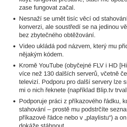
zase fungovat začal.
Nesnaží se umět tisíc věcí od stahován
konverzi, ale soustředí se na jedinou vě
bez zbytečného obtěžování.
Video ukládá pod názvem, který mu přidě
nějakým kódem.
Kromě YouTube (obyčejné FLV i HD [High
více než 130 dalších serverů, včetně č
televizí. Podporu pro další servery lze 
mi o nich řeknete (například Blip.tv trva
Podporuje práci z příkazového řádku, 
stahování – prostě mu podstrčíte sezn
příkazové řádce nebo v „playlistu“) a on
dokáže stáhnout.