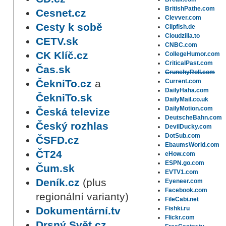
BritishPathe.com
Cesnet.cz
Clevver.com
Cesty k sobě
Clipfish.de
Cloudzilla.to
CETV.sk
CNBC.com
CK Klíč.cz
CollegeHumor.com
CriticalPast.com
Čas.sk
CrunchyRoll.com
ČekniTo.cz
a
Current.com
DailyHaha.com
ČekniTo.sk
DailyMail.co.uk
DailyMotion.com
Česká televize
DeutscheBahn.com
Český rozhlas
DevilDucky.com
DotSub.com
ČSFD.cz
EbaumsWorld.com
ČT24
eHow.com
ESPN.go.com
Čum.sk
EVTV1.com
Deník.cz
(plus
Eyeneer.com
Facebook.com
regionální varianty)
FileCabi.net
Dokumentární.tv
Fishki.ru
Flickr.com
Drsný Svět.cz