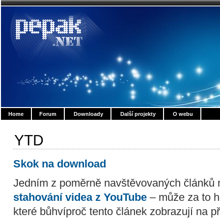
Home
Forum
Downloady
Další projekty
O webu
YTD
Skok na download
Jedním z poměrně navštěvovaných článků n
stahování videa z YouTube
– může za to 
které bůhvíproč tento článek zobrazují na p