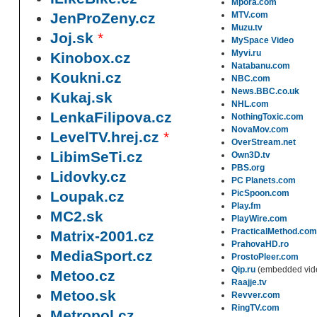
Mpora.com
JenProZeny.cz
MTV.com
Muzu.tv
Joj.sk
*
MySpace Video
Myvi.ru
Kinobox.cz
Natabanu.com
Koukni.cz
NBC.com
News.BBC.co.uk
Kukaj.sk
NHL.com
LenkaFilipova.cz
NothingToxic.com
NovaMov.com
LevelTV.hrej.cz
*
OverStream.net
LibimSeTi.cz
Own3D.tv
PBS.org
Lidovky.cz
PC Planets.com
Loupak.cz
PicSpoon.com
Play.fm
MC2.sk
PlayWire.com
PracticalMethod.com
Matrix-2001.cz
PrahovaHD.ro
MediaSport.cz
ProstoPleer.com
Qip.ru
(embedded vide
Metoo.cz
Raajje.tv
Metoo.sk
Revver.com
RingTV.com
Metropol.cz