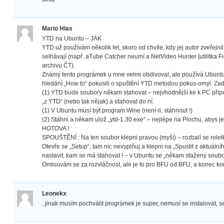
Mario Hlas
YTD na Ubuntu – JAK
YTD už používám několik let, skoro od chvíle, kdy jej autor zveřejnil.
selhávají (např. aTube Catcher neumí a NetVideo Hunter [utilitka F
archivu ČT).
Známý tento prográmek u mne velmi obdivoval, ale používá Ubunt
hledání „How to“ pokusili o spuštění YTD metodou pokus-omyl. Zadař
(1) YTD bude soubory někam stahovat – nejvhodnější ke k PC připoji
„z YTD“ (nebo tak nějak) a stahovat do ní.
(1) V Ubuntu musí být program Wine (není-li, stáhnout !)
(2) Stáhni a někam ulož „ytd-1.30.exe“ – nejlépe na Plochu, abys 
HOTOVA !
SPOUŠTĚNÍ : Na ten soubor klepni pravou (myší) – rozbalí se roletk
Otevře se „Setup“, tam nic nevyplňuj a klepni na „Spustit z aktuáln
nastavit, kam se má stahovat ! – v Ubuntu se „někam stažený soubo
Omlouvám se za rozvláčnost, ale je to pro BFU od BFU, a konec kon
Leonekx
..jinak musím pochválit prográmek je super, nemusí se instalovat, s