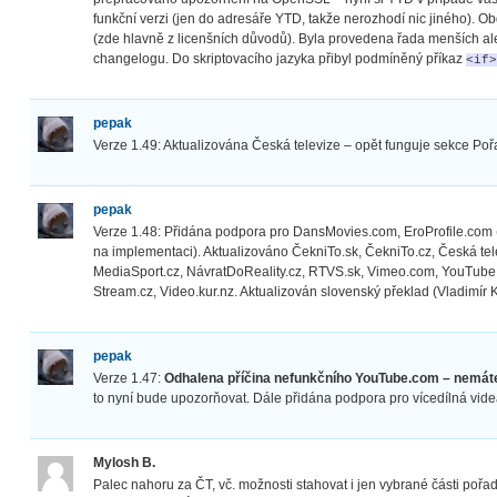
funkční verzi (jen do adresáře YTD, takže nerozhodí nic jiného)
(zde hlavně z licenšních důvodů). Byla provedena řada menších a
changelogu. Do skriptovacího jazyka přibyl podmíněný příkaz
<if>
pepak
Verze 1.49: Aktualizována Česká televize – opět funguje sekce Poř
pepak
Verze 1.48: Přidána podpora pro DansMovies.com, EroProfile.com
na implementaci). Aktualizováno ČekniTo.sk, ČekniTo.cz, Česká tele
MediaSport.cz, NávratDoReality.cz, RTVS.sk, Vimeo.com, YouTube.
Stream.cz, Video.kur.nz. Aktualizován slovenský překlad (Vladimír 
pepak
Verze 1.47:
Odhalena příčina nefunkčního YouTube.com – nemát
to nyní bude upozorňovat. Dále přidána podpora pro vícedílná vid
Mylosh B.
Palec nahoru za ČT, vč. možnosti stahovat i jen vybrané části pořa