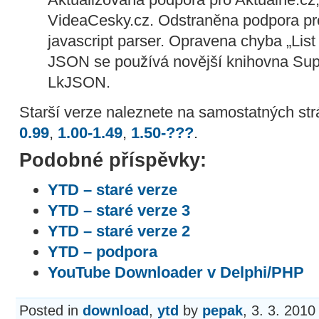
VideaCesky.cz. Odstraněna podpora p
javascript parser. Opravena chyba „List
JSON se používá novější knihovna Sup
LkJSON.
Starší verze naleznete na samostatných str
0.99
,
1.00-1.49
,
1.50-???
.
Podobné příspěvky:
YTD – staré verze
YTD – staré verze 3
YTD – staré verze 2
YTD – podpora
YouTube Downloader v Delphi/PHP
Posted in
download
,
ytd
by
pepak
, 3. 3. 2010