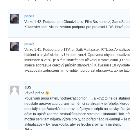
pepak
Verze 1.42: Podpora pro Cloudzilla.to, Film.Seznam.cz, GameSpot
XHamster.com. Aktualizována podpora pro protokol HDS. Nová pod
pepak
Verze 1.41: Podpora pro 1TV.ru, DailyMail.co.uk, RTL.be. Aktualiz
hlášení o chybě skriptu v Unicode verzi. Opravena chyba aktualiz
informace o verzi, je o této skutečnosti uživatel v rámci okna „O ap
ikonce zobrazuje celkový průběh stahování. Klávesou F10 vyvolát
vyžadovala zobrazení mimo viditelnou oblast obrazovky, tak se tato
JBS
Pěkná práce
Používám prográmek, hodněkrát pomohl … a když to nejde stáhnout
neustále upravovat program na měnící se streamy je řehole, ktero
neustálých požadavků na opravu nějakých scriptů na stovky různýc
dělat to úplně zdarma zaslouží hluboce smeknout klobouk!! Tak ješt
možná sem tam nějaká výzva pro ty, co pořád něco reklamují – že by
aktualizace – by neuškodila, aby se trochu srovnali v myšlení.
Jirka