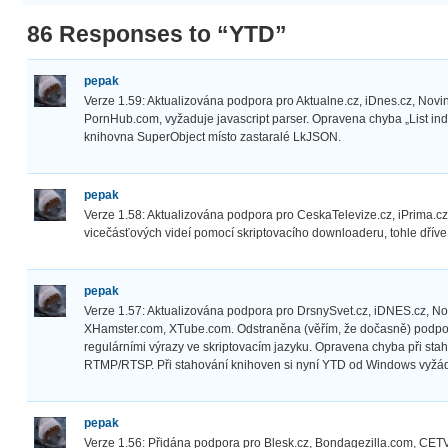
86 Responses to “YTD”
pepak
Verze 1.59: Aktualizována podpora pro Aktualne.cz, iDnes.cz, Nov
PornHub.com, vyžaduje javascript parser. Opravena chyba „List in
knihovna SuperObject místo zastaralé LkJSON.
pepak
Verze 1.58: Aktualizována podpora pro CeskaTelevize.cz, iPrima.
vicečásťových videí pomocí skriptovacího downloaderu, tohle dřív
pepak
Verze 1.57: Aktualizována podpora pro DrsnySvet.cz, iDNES.cz, No
XHamster.com, XTube.com. Odstraněna (věřím, že dočasně) podpor
regulárními výrazy ve skriptovacím jazyku. Opravena chyba při st
RTMP/RTSP. Při stahování knihoven si nyní YTD od Windows vyžádá
pepak
Verze 1.56: Přidána podpora pro Blesk.cz, Bondagezilla.com, CETV