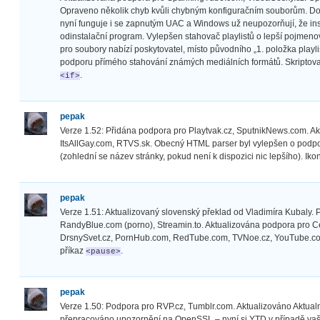
Opraveno několik chyb kvůli chybným konfiguračním souborům. Dop
nyní funguje i se zapnutým UAC a Windows už neupozorňují, že i
odinstalační program. Vylepšen stahovač playlistů o lepší pojmeno
pro soubory nabízí poskytovatel, místo původního „1. položka playl
podporu přímého stahování známých mediálních formátů. Skriptovac
.
<if>
pepak
Verze 1.52: Přidána podpora pro Playtvak.cz, SputnikNews.com. A
ItsAllGay.com, RTVS.sk. Obecný HTML parser byl vylepšen o podpo
(zohlední se název stránky, pokud není k dispozici nic lepšího). Ikonk
pepak
Verze 1.51: Aktualizovaný slovenský překlad od Vladimíra Kubaly. P
RandyBlue.com (porno), Streamin.to. Aktualizována podpora pro Ce
DrsnySvet.cz, PornHub.com, RedTube.com, TVNoe.cz, YouTube.com
příkaz
.
<pause>
pepak
Verze 1.50: Podpora pro RVP.cz, Tumblr.com. Aktualizováno Aktu
přepracováno upozornění na OpenSSL – nyní si YTD v případě va