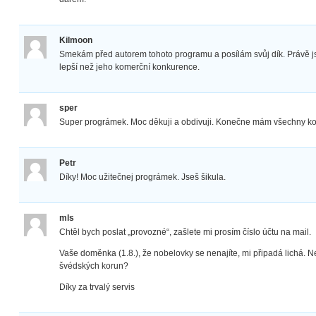
Kilmoon
Smekám před autorem tohoto programu a posílám svůj dík. Právě 
lepší než jeho komerční konkurence.
sper
Super prográmek. Moc děkuji a obdivuji. Konečne mám všechny k
Petr
Díky! Moc užitečnej prográmek. Jseš šikula.
mls
Chtěl bych poslat „provozné“, zašlete mi prosím číslo účtu na mail.
Vaše doměnka (1.8.), že nobelovky se nenajíte, mi připadá lichá. Ne
švédských korun?
Díky za trvalý servis