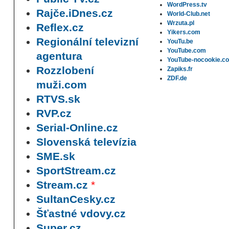
WordPress.tv
Rajče.iDnes.cz
World-Club.net
Wrzuta.pl
Reflex.cz
Yikers.com
Regionální televizní
YouTu.be
YouTube.com
agentura
YouTube-nocookie.c
Rozzlobení
Zapiks.fr
ZDF.de
muži.com
RTVS.sk
RVP.cz
Serial-Online.cz
Slovenská televízia
SME.sk
SportStream.cz
Stream.cz
*
SultanCesky.cz
Šťastné vdovy.cz
Super.cz