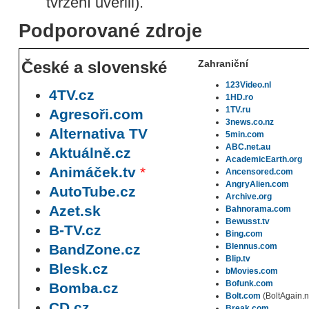
tvrzení uvěřili).
Podporované zdroje
České a slovenské
Zahraniční
123Video.nl
4TV.cz
1HD.ro
1TV.ru
Agresoři.com
3news.co.nz
Alternativa TV
5min.com
ABC.net.au
Aktuálně.cz
AcademicEarth.org
Animáček.tv
*
Ancensored.com
AngryAlien.com
AutoTube.cz
Archive.org
Azet.sk
Bahnorama.com
Bewusst.tv
B-TV.cz
Bing.com
BandZone.cz
Blennus.com
Blip.tv
Blesk.cz
bMovies.com
Bofunk.com
Bomba.cz
Bolt.com
(BoltAgain.
CD.cz
Break.com