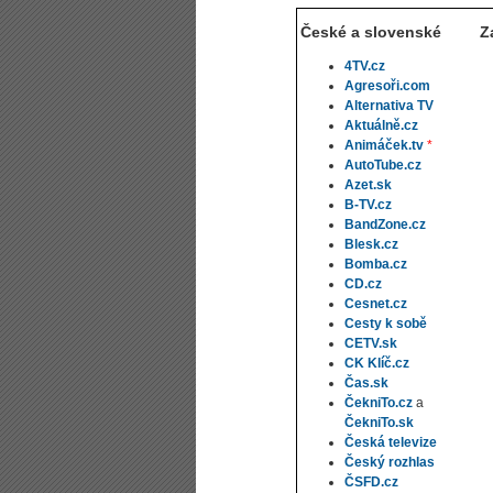
České a slovenské
Z
4TV.cz
Agresoři.com
Alternativa TV
Aktuálně.cz
Animáček.tv
*
AutoTube.cz
Azet.sk
B-TV.cz
BandZone.cz
Blesk.cz
Bomba.cz
CD.cz
Cesnet.cz
Cesty k sobě
CETV.sk
CK Klíč.cz
Čas.sk
ČekniTo.cz
a
ČekniTo.sk
Česká televize
Český rozhlas
ČSFD.cz