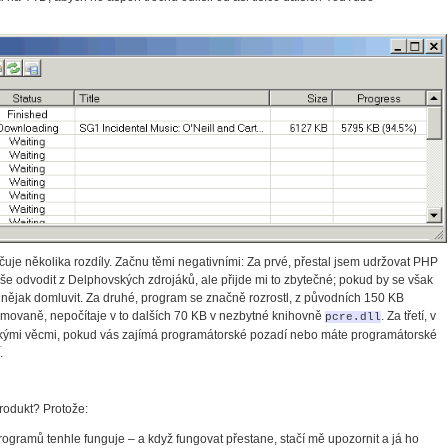
e několika rozdíly. Začnu těmi negativními: Za prvé, přestal jsem udržovat PHP
še odvodit z Delphovských zdrojáků, ale přijde mi to zbytečné; pokud by se však
 nějak domluvit. Za druhé, program se značně rozrostl, z původních 150 KB
ovaně, nepočítaje v to dalších 70 KB v nezbytné knihovně
. Za třetí, v
pcre.dll
lskými věcmi, pokud vás zajímá programátorské pozadí nebo máte programátorské
.
produkt? Protože:
gramů tenhle funguje – a když fungovat přestane, stačí mě upozornit a já ho