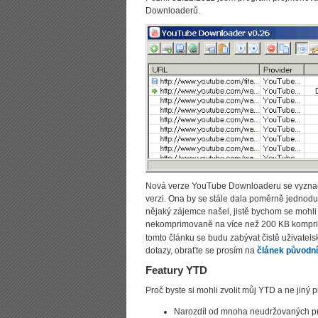
Downloaderů.
Nová verze YouTube Downloaderu se vyznačuj
verzi. Ona by se stále dala poměrně jednodu
nějaký zájemce našel, jistě bychom se mohli
nekomprimovaně na více než 200 KB komprim
tomto článku se budu zabývat čistě uživate
dotazy, obraťte se prosím na
článek původní
Featury YTD
Proč byste si mohli zvolit můj YTD a ne jiný 
Narozdíl od mnoha neudržovaných pro