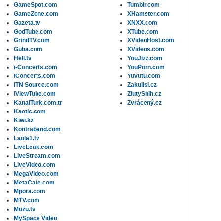
GameSpot.com
Tumblr.com
GameZone.com
XHamster.com
Gazeta.tv
XNXX.com
GodTube.com
XTube.com
GrindTV.com
XVideoHost.com
Guba.com
XVideos.com
Hell.tv
YouJizz.com
i-Concerts.com
YouPorn.com
iConcerts.com
Yuvutu.com
ITN Source.com
Zakulisi.cz
iViewTube.com
ZlutySnih.cz
KanalTurk.com.tr
Zvrácený.cz
Kaotic.com
Kiwi.kz
Kontraband.com
Laola1.tv
LiveLeak.com
LiveStream.com
LiveVideo.com
MegaVideo.com
MetaCafe.com
Mpora.com
MTV.com
Muzu.tv
MySpace Video