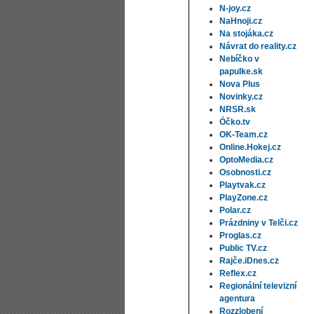
N-joy.cz
NaHnoji.cz
Na stojáka.cz
Návrat do reality.cz
Nebíčko v
papulke.sk
Nova Plus
Novinky.cz
NRSR.sk
Óčko.tv
OK-Team.cz
Online.Hokej.cz
OptoMedia.cz
Osobnosti.cz
Playtvak.cz
PlayZone.cz
Polar.cz
Prázdniny v Telči.cz
Proglas.cz
Public TV.cz
Rajče.iDnes.cz
Reflex.cz
Regionální televizní
agentura
Rozzlobení