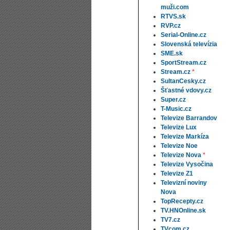
muži.com
RTVS.sk
RVP.cz
Serial-Online.cz
Slovenská televízia
SME.sk
SportStream.cz
Stream.cz
*
SultanCesky.cz
Šťastné vdovy.cz
Super.cz
T-Music.cz
Televize Barrandov
Televize Lux
Televize Markíza
Televize Noe
Televize Nova
*
Televize Vysočina
Televize Z1
Televizní noviny
Nova
TopRecepty.cz
TV.HNOnline.sk
TV7.cz
TVcom.cz