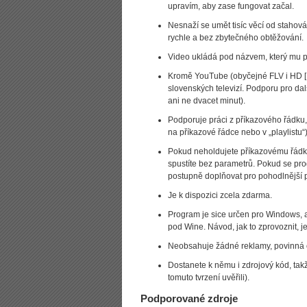
upravím, aby zase fungovat začal.
Nesnaží se umět tisíc věcí od stahová
rychle a bez zbytečného obtěžování.
Video ukládá pod názvem, který mu př
Kromě YouTube (obyčejné FLV i HD [Hi
slovenských televizí. Podporu pro další
ani ne dvacet minut).
Podporuje práci z příkazového řádku
na příkazové řádce nebo v „playlistu“
Pokud neholdujete příkazovému řádku, 
spustíte bez parametrů. Pokud se prog
postupně doplňovat pro pohodlnější p
Je k dispozici zcela zdarma.
Program je sice určen pro Windows, al
pod Wine. Návod, jak to zprovoznit, j
Neobsahuje žádné reklamy, povinná 
Dostanete k němu i zdrojový kód, ta
tomuto tvrzení uvěřili).
Podporované zdroje