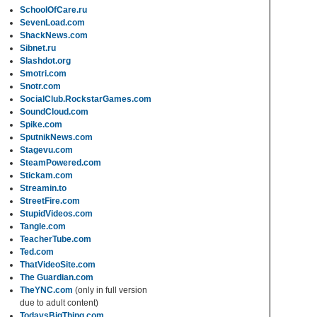
SchoolOfCare.ru
SevenLoad.com
ShackNews.com
Sibnet.ru
Slashdot.org
Smotri.com
Snotr.com
SocialClub.RockstarGames.com
SoundCloud.com
Spike.com
SputnikNews.com
Stagevu.com
SteamPowered.com
Stickam.com
Streamin.to
StreetFire.com
StupidVideos.com
Tangle.com
TeacherTube.com
Ted.com
ThatVideoSite.com
The Guardian.com
TheYNC.com
(only in full version
due to adult content)
TodaysBigThing.com