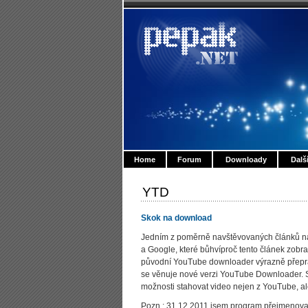
Home
Forum
Downloady
Dalš
YTD
Skok na download
Jedním z poměrně navštěvovaných článků na
a Google, které bůhvíproč tento článek zobra
původní YouTube downloader výrazně přepraco
se věnuje nové verzi YouTube Downloader. S
možnosti stahovat video nejen z YouTube, ale 
Pozn.: 31.12.2011 jsem program přejmenoval 