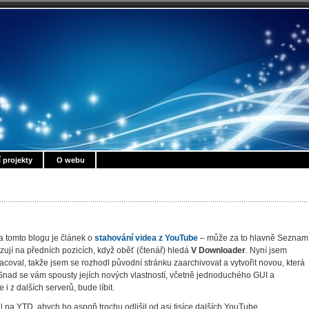
í projekty
O webu
 tomto blogu je článek o
stahování videa z YouTube
– může za to hlavně Seznam
zují na předních pozicích, když oběť (čtenář) hledá
V Downloader
. Nyní jsem
val, takže jsem se rozhodl původní stránku zaarchivovat a vytvořit novou, která
nad se vám spousty jejích nových vlastností, včetně jednoduchého GUI a
i z dalších serverů, bude líbit.
na YTD, abych ho aspoň trochu odlišil od asi tisíce dalších YouTube