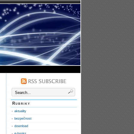
Rubriky
aktuality
bezpečnost
download
e-books