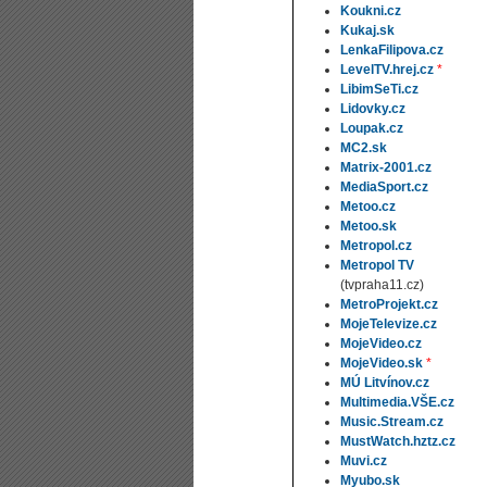
Koukni.cz
Kukaj.sk
LenkaFilipova.cz
LevelTV.hrej.cz
*
LibimSeTi.cz
Lidovky.cz
Loupak.cz
MC2.sk
Matrix-2001.cz
MediaSport.cz
Metoo.cz
Metoo.sk
Metropol.cz
Metropol TV
(tvpraha11.cz)
MetroProjekt.cz
MojeTelevize.cz
MojeVideo.cz
MojeVideo.sk
*
MÚ Litvínov.cz
Multimedia.VŠE.cz
Music.Stream.cz
MustWatch.hztz.cz
Muvi.cz
Myubo.sk