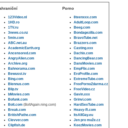
ahraniční
Porno
123Video.nl
8teenxxx.com
1HD.ro
AdultLoop.com
1TV.ru
Beeg.com
3news.co.nz
Bondagezilla.com
5min.com
BravoTube.net
ABC.net.au
Brazzers.com
AcademicEarth.org
Casting.xxx
Ancensored.com
Dachix.com
AngryAlien.com
DancingBear.com
Archive.org
DansMovies.com
Bahnorama.com
EmpFlix.com
Bewusst.tv
EroProfile.com
Bing.com
ExtremeTube.com
Blennus.com
FreePornoZdarma.cz
Blip.tv
FreeVideo.cz
bMovies.com
Gavin.xxx
Bofunk.com
Grinvi.com
Bolt.com
(BoltAgain.ning.com)
HardSexTube.com
Break.com
Heavy-R.com
BritishPathe.com
ItsAllGay.eu
Clevver.com
Jen pro muže.cz
Clipfish.de
KeezMovies.com