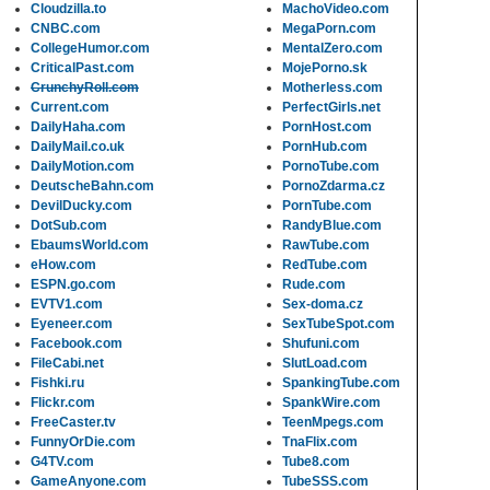
Cloudzilla.to
MachoVideo.com
CNBC.com
MegaPorn.com
CollegeHumor.com
MentalZero.com
CriticalPast.com
MojePorno.sk
CrunchyRoll.com
Motherless.com
Current.com
PerfectGirls.net
DailyHaha.com
PornHost.com
DailyMail.co.uk
PornHub.com
DailyMotion.com
PornoTube.com
DeutscheBahn.com
PornoZdarma.cz
DevilDucky.com
PornTube.com
DotSub.com
RandyBlue.com
EbaumsWorld.com
RawTube.com
eHow.com
RedTube.com
ESPN.go.com
Rude.com
EVTV1.com
Sex-doma.cz
Eyeneer.com
SexTubeSpot.com
Facebook.com
Shufuni.com
FileCabi.net
SlutLoad.com
Fishki.ru
SpankingTube.com
Flickr.com
SpankWire.com
FreeCaster.tv
TeenMpegs.com
FunnyOrDie.com
TnaFlix.com
G4TV.com
Tube8.com
GameAnyone.com
TubeSSS.com