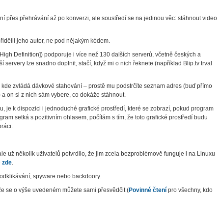
ní přes přehrávání až po konverzi, ale soustředí se na jedinou věc: stáhnout video
idělil jeho autor, ne pod nějakým kódem.
gh Definition]) podporuje i více než 130 dalších serverů, včetně českých a
 servery lze snadno doplnit, stačí, když mi o nich řeknete (například Blip.tv trval
, kde zvládá dávkové stahování – prostě mu podstrčíte seznam adres (buď přímo
) a on si z nich sám vybere, co dokáže stáhnout.
je k dispozici i jednoduché grafické prostředí, které se zobrazí, pokud program
ram setká s pozitivním ohlasem, počítám s tím, že toto grafické prostředí budu
ráci.
e už několik uživatelů potvrdilo, že jim zcela bezproblémově funguje i na Linuxu
e
zde
.
odklikávání, spyware nebo backdoory.
kže se o výše uvedeném můžete sami přesvědčit (
Povinné čtení
pro všechny, kdo