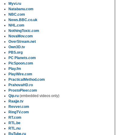
Myvi.ru
Natabanu.com
NBC.com
News.BBC.co.uk
NHL.com
NothingToxic.com
NovaMov.com
OverStream.net
Own3D.tv
PBS.org
PC Planets.com
PicSpoon.com
Play.fm
PlayWire.com
PracticalMethod.com
PrahovaHD.ro
ProstoPleer.com
Qip.ru
(embedded videos only)
Raajje.tv
Revver.com
RingTV.com
RT.com
RTL.be
RTL.nu
RuTube.ru