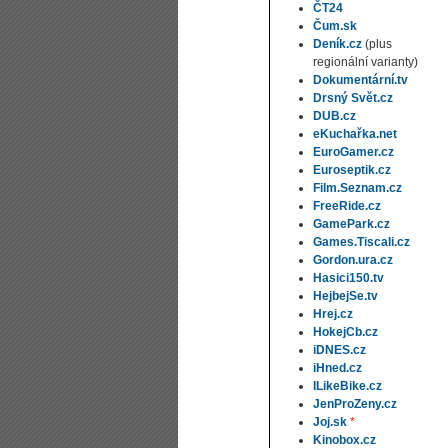
ČT24
Čum.sk
Deník.cz
(plus
regionální varianty)
Dokumentární.tv
Drsný Svět.cz
DUB.cz
eKuchařka.net
EuroGamer.cz
Euroseptik.cz
Film.Seznam.cz
FreeRide.cz
GamePark.cz
Games.Tiscali.cz
Gordon.ura.cz
Hasici150.tv
HejbejSe.tv
Hrej.cz
HokejCb.cz
iDNES.cz
iHned.cz
ILikeBike.cz
JenProZeny.cz
Joj.sk
*
Kinobox.cz