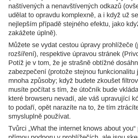
naštívených a nenavštívených odkazů (ovš
udělat to opravdu komplexně, a i když už s
nejlepším případě stejného efektu, jako když 
zakážete úplně).
Můžete se vydat cestou úpravy prohlížeče 
rozšíření), respektive úpravou stránek (Priv
Potíž je v tom, že je strašně obtížné dosáh
zabezpečení (protože stejnou funkcionalitu
mnoha způsoby; když budete zkoušet filtro
musíte počítat s tím, že útočník bude vklád
které browseru nevadí, ale váš upravující k
to podaří, opět narazíte na to, že tím ztrácít
smysluplně používat.
Tvůrci „What the internet knows about you“ 
přímou podporu v prohlížečích, ale jsou skep