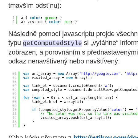
tmavším odstínu):
1
a { 
color
: 
green
; }
2
a: visited { 
color
: 
red
; }
Následně pomocí javascriptu projde všechn
typu
si „vytáhne“ inform
getComputedStyle
zobrazen, a porovnáním s přednastavenými ba
odkaz nenavštívený nebo navštívený:
01
var
url_array = 
new
Array(
'
http://google.com
'
, 
'
http:
02
var
visited_array = 
new
Array();
03
04
var
link_el = document.createElement(
'a'
);
05
var
computed_style = document.defaultView.getComputed
06
07
for
(
var
i = 0; i < url_array.length; i++) {
08
link_el.href = array[i];
09
10
if
(computed_style.getPropertyValue(
"color"
) == 
'
11
// The color was red, so the link was visited
12
visited_array.push(url_array[i]);
13
}
14
}
(Oba kódy převzaty z
http://wtikay.com/do