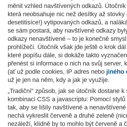
měnit vzhled navštívených odkazů. Útočník
která neobsahuje nic než desítky až stovky (
desetitisíce!) vytipovaných odkazů, a naláká
se sám postará, aby navštívené odkazy byly
odkazy nenavštívené – to je konečně smysl 
prohlížeči. Útočník však jde ještě o krok dá
které popíšu dále, si dokáže takto vyznače
přenést si informace o nich na svůj server, kd
(ať už podle cookies, IP adres nebo
jiného 
už je jen na něm, kdy a jak je využije.
„Tradiční“ způsob, jak se útočník dostane 
kombinaci CSS a javascriptu: Pomocí stylů 
tak, aby se lišily navštívené a nenavštíven
nechá vykreslit červeně a druhé zeleně (ni
nezáleží, klidně by to mohlo být červeně a č