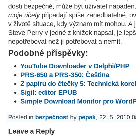
dosti bezpečné, může být uživatel napaden
moje účely
připadají spíše zanedbatelné, o
v životě situace, kdy význam mít mohou. A j
Steve Perry v jedné z knížek napsal, je lepš
nepotřebovat než ji potřebovat a nemít.
Podobné příspěvky:
YouTube Downloader v Delphi/PHP
PRS-650 a PRS-350: Čeština
Z papíru do čtečky 5: Technická kore
Sigil: editor EPUB
Simple Download Monitor pro Word
Posted in
bezpečnost
by
pepak
, 22. 5. 2010 
Leave a Reply