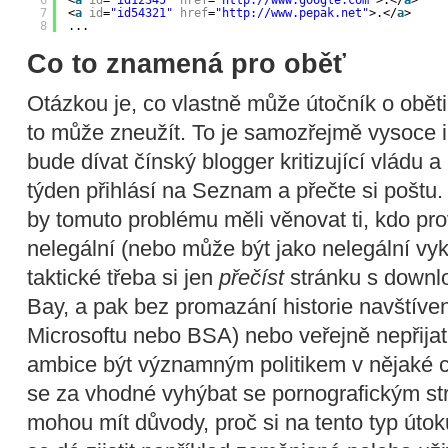
7
<
a
id
=
"id54321"
href
=
"
http://www.pepak.net
"
>.</
a
>
8
...
Co to znamená pro oběť
Otázkou je, co vlastně může útočník o oběti 
to může zneužít. To je samozřejmě vysoce in
bude dívat čínský blogger kritizující vládu a
týden přihlásí na Seznam a přečte si poštu
by tomuto problému měli věnovat ti, kdo prov
nelegální (nebo může být jako nelegální vy
taktické třeba si jen
přečíst
stránku s downl
Bay, a pak bez promazání historie navštíven
Microsoftu nebo BSA) nebo veřejně nepřija
ambice být významným politikem v nějaké c
se za vhodné vyhýbat se pornografickým strá
mohou mít důvody, proč si na tento typ útok