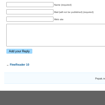
Name (required)
Mail (will not be published) (required)
Web site
←
FineReader 10
Pepak.n