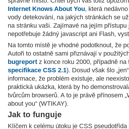
správné místo. Chtěl bych vás totiž upozorn
Internet Knows About You
, která nedávno
vody detekování, na jakých stránkách se uži
na stránku vaši. Zajímavé na jejím přístupu j
nepotřebuje žádný javascript ani Flash, vy
Na tomto místě je vhodné podotknout, že p
Autoři to ostatně sami přiznávají v použitýc
bugreport
z konce roku 2000, případně na
specifikace CSS 2.1
). Dosud však šlo „jen
informace, že problém existuje, ale neexis
praktická ukázka, která by ho demonstrova
tvůrcům browserů. A to je právě přínosem „
about you“ (WTIKAY).
Jak to funguje
Klíčem k celému útoku je CSS pseudotřída