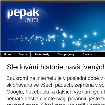
Home
Forum
Downloady
Další projekty
O webu
Sledování historie navštívenýc
Soukromí na internetu je v poslední době v
skloňováno ve všech pádech, zejména v souv
Googlu, Facebooku a dalších významných fi
nemáte dost a chcete svoji paranoiu ještě troc