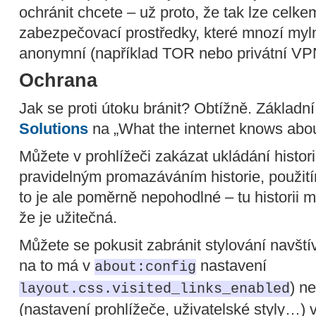
ochránit chcete – už proto, že tak lze celke
zabezpečovací prostředky, které mnozí myl
anonymní (například TOR nebo privátní VPN
Ochrana
Jak se proti útoku bránit? Obtížně. Základn
Solutions
na „What the internet knows abou
Můžete v prohlížeči zakázat ukládání histor
pravidelným promazáváním historie, použití
to je ale poměrně nepohodlné – tu historii 
že je užitečná.
Můžete se pokusit zabránit stylování navští
na to má v
nastavení
about:config
) n
layout.css.visited_links_enabled
(nastavení prohlížeče, uživatelské styly…) 