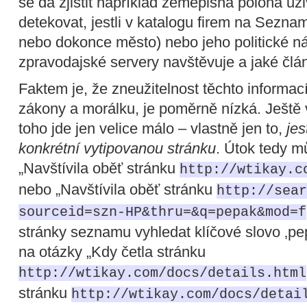
se dá zjistit například zeměpisná poloha uži
detekovat, jestli v katalogu firem na Seznamu
nebo dokonce město) nebo jeho politické ná
zpravodajské servery navštěvuje a jaké člán
Faktem je, že zneužitelnost těchto informac
zákony a morálku, je poměrně nízká. Ještě víc
toho jde jen velice málo – vlastně jen to,
jest
konkrétní vytipovanou stránku
. Útok tedy m
„Navštívila oběť stránku
http://wtikay.c
nebo „Navštívila oběť stránku
http://sear
sourceid=szn-HP&thru=&q=pepak&mod=f
stránky seznamu vyhledat klíčové slovo ‚pe
na otázky „Kdy četla stránku
http://wtikay.com/docs/details.html
stránku
http://wtikay.com/docs/detai