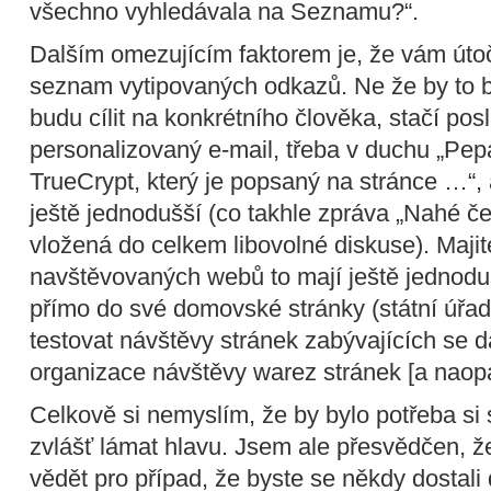
všechno vyhledávala na Seznamu?“.
Dalším omezujícím faktorem je, že vám útoč
seznam vytipovaných odkazů. Ne že by to b
budu cílit na konkrétního člověka, stačí pos
personalizovaný e-mail, třeba v duchu „Pepa
TrueCrypt, který je popsaný na stránce …“, 
ještě jednodušší (co takhle zpráva „Nahé če
vložená do celkem libovolné diskuse). Majit
navštěvovaných webů to mají ještě jednodu
přímo do své domovské stránky (státní úřad
testovat návštěvy stránek zabývajících se da
organizace návštěvy warez stránek [a naop
Celkově si nemyslím, že by bylo potřeba s
zvlášť lámat hlavu. Jsem ale přesvědčen, ž
vědět pro případ, že byste se někdy dostali