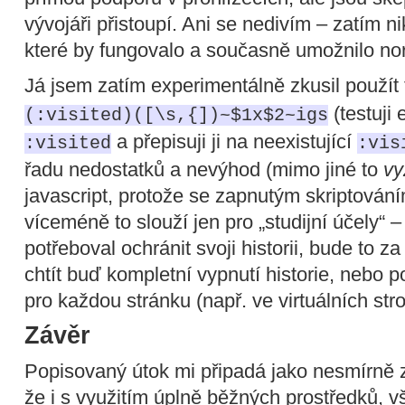
vývojáři přistoupí. Ani se nedivím – zatím n
které by fungovalo a současně umožnilo nor
Já jsem zatím experimentálně zkusil použít t
(testuji 
(:visited)([\s,{])~$1x$2~igs
a přepisuji ji na neexistující
:visited
:vis
řadu nedostatků a nevýhod (mimo jiné to
vy
javascript, protože se zapnutým skriptování
víceméně to slouží jen pro „studijní účely
potřeboval ochránit svoji historii, bude to z
chtít buď kompletní vypnutí historie, nebo 
pro každou stránku (např. ve virtuálních stro
Závěr
Popisovaný útok mi připadá jako nesmírně 
že i s využitím úplně běžných prostředků,