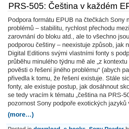
PRS-505: Čeština v každém 
Podpora formátu EPUB na čtečkách Sony m
problémů – stabilitu, rychlost přechodu mez
zarovnání do bloku atd., ale to všechno jsou
podporou češtiny – neexistuje způsob, jak 
Digital Editions svými vlastními fonty s po
průběhu minulého týdnu mě ale „z kontextu 
pověsti o řešení jiného problému“ (abych pa
přivedla k tomu, že řešení existuje. Stále s
fonty, ale existuje postup, jak dosáhnout sk
se tedy vracím k tématu „čeština na PRS-505
pozornost Sony podpoře exotických jazyků 
(more…)