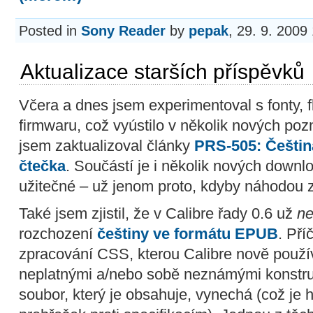
Posted in
Sony Reader
by
pepak
, 29. 9. 2009
Aktualizace starších příspěvků
Včera a dnes jsem experimentoval s fonty,
firmwaru, což vyústilo v několik nových poz
jsem zaktualizoval články
PRS-505: Češtin
čtečka
. Součástí je i několik nových downl
užitečné – už jenom proto, kdyby náhodou z
Také jsem zjistil, že v Calibre řady 0.6 už
ne
rozchození
češtiny ve formátu EPUB
. Pří
zpracování CSS, kterou Calibre nově použí
neplatnými a/nebo sobě neznámými konstru
soubor, který je obsahuje, vynechá (což je