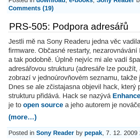
Posted in
download
,
e-books
,
Sony Reader
b
Comments (19)
PRS-505: Podpora adresářů
Jestli mě na Sony Readeru jedna věc vadila
firmware. Občasné restarty, nezarovnávání
a tak podobně. Úplně nejvíc mi ale vadí šp
adresářovou strukturu (adresáře lze použít,
zobrazí v jednoúrovňovém seznamu, takže j
Dnes se ale zčistajasna objevil hack, kter
strukturu přidává. Hack se nazývá
Enhance
je to
open source
a jeho autorem je nováč
(more…)
Posted in
Sony Reader
by
pepak
, 7. 12. 2009