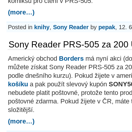
komiksů pro čtení v PRS-505.
(more…)
Posted in
knihy
,
Sony Reader
by
pepak
, 12. 
Sony Reader PRS-505 za 200
Americký obchod
Borders
má nyní akci (do
můžete získat Sony Reader PRS-505 za 200
podle dnešního kurzu). Pokud žijete v ameri
košíku
a pak použít slevový kupón
SONY5
nebudete platit poštovné, protože tento pro
poštovné zdarma. Pokud žijete v ČR, máte 
složitější.
(more…)