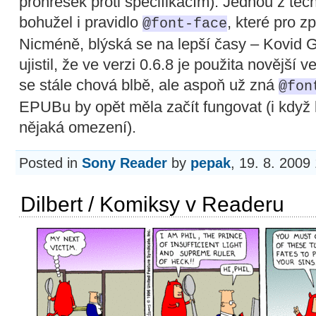
prohřešek proti specifikacím). Jednou z t
bohužel i pravidlo
, které pro 
@font-face
Nicméně, blýská se na lepší časy – Kovid G
ujistil, že ve verzi 0.6.8 je použita novější 
se stále chová blbě, ale aspoň už zná
@fon
EPUBu by opět měla začít fungovat (i když k
nějaká omezení).
Posted in
Sony Reader
by
pepak
, 19. 8. 2009
Dilbert / Komiksy v Readeru