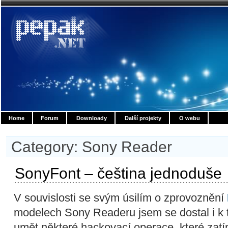
Home
Forum
Downloady
Další projekty
O webu
Category: Sony Reader
SonyFont – čeština jednoduše
V souvislosti se svým úsilím o zprovoznění
modelech Sony Readeru jsem se dostal i k 
umět některé hackovací operace, které zatí