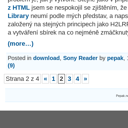
z HTML
jsem se nespokojil se zjištěním, že
Library
neumí podle mých představ, a napsa
založený na stejných principech jako H2LR
a vytváření sbírek na co nejméně zmáčknut
(more…)
Posted in
download
,
Sony Reader
by
pepak
,
(9)
Strana 2 z 4
«
1
2
3
4
»
Pepak.n