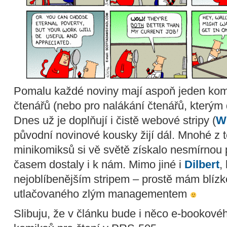
Pomalu každé noviny mají aspoň jeden komi
čtenářů (nebo pro nalákání čtenářů, kterým d
Dnes už je doplňují i čistě webové stripy (
W
původní novinové kousky žijí dál. Mnohé z t
minikomiksů si vě světě získalo nesmírnou p
časem dostaly i k nám. Mimo jiné i
Dilbert
,
nejoblíbenějším stripem – prostě mám blízk
utlačovaného zlým managementem
Slibuju, že v článku bude i něco e-bookové