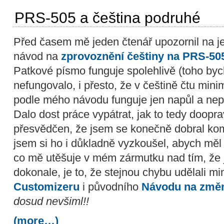
PRS-505 a čeština podruhé
Před časem mě jeden čtenář upozornil na j
návod na
zprovoznění češtiny na PRS-50
Patkové písmo funguje spolehlivě (toho bych
nefungovalo, i přesto, že v češtině čtu min
podle mého návodu funguje jen napůl a nep
Dalo dost práce vypátrat, jak to tedy doopra
přesvědčen, že jsem se konečně dobral komp
jsem si ho i důkladně vyzkoušel, abych měl 
co mě utěšuje v mém zármutku nad tím, že j
dokonale, je to, že stejnou chybu udělali mi
Customizeru
i původního
Návodu na změn
dosud nevšiml!!
(more…)