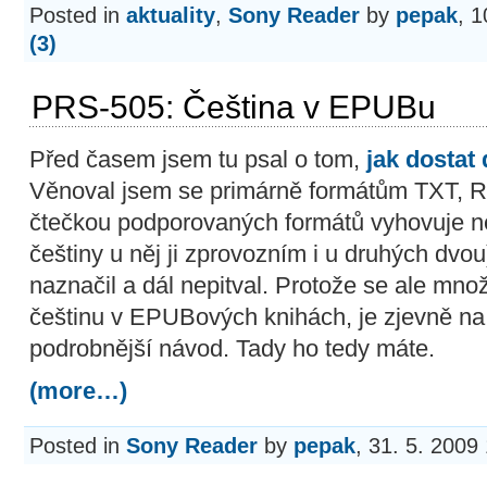
Posted in
aktuality
,
Sony Reader
by
pepak
, 1
(3)
PRS-505: Čeština v EPUBu
Před časem jsem tu psal o tom,
jak dostat
Věnoval jsem se primárně formátům TXT, R
čtečkou podporovaných formátů vyhovuje n
češtiny u něj ji zprovozním i u druhých dvo
naznačil a dál nepitval. Protože se ale množ
češtinu v EPUBových knihách, je zjevně na
podrobnější návod. Tady ho tedy máte.
(more…)
Posted in
Sony Reader
by
pepak
, 31. 5. 2009