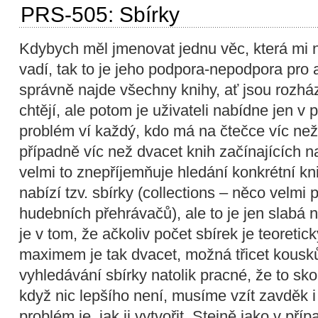
PRS-505: Sbírky
Kdybych měl jmenovat jednu věc, která mi
vadí, tak to je jeho podpora-nepodpora pro
správně najde všechny knihy, ať jsou rozhá
chtějí, ale potom je uživateli nabídne jen 
problém ví každý, kdo má na čtečce víc než
případně víc než dvacet knih začínajících 
velmi to znepříjemňuje hledání konkrétní k
nabízí tzv. sbírky (collections – něco velmi
hudebních přehrávačů), ale to je jen slabá
je v tom, že ačkoliv počet sbírek je teoret
maximem je tak dvacet, možná třicet kousk
vyhledávání sbírky natolik pracné, že to sko
když nic lepšího není, musíme vzít zavděk i
problém je, jak ji vytvořit. Stejně jako v pří