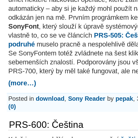
automaticky – aby si je každý mohl použít n
odkázán jen na mě. Prvním prográmkem ke s
SonyFont
, který slouží k úpravě systémový
vlastně to, co se ve článcích
PRS-505: Češ
podruhé
muselo pracně a nespolehlivě děla
Se SonyFontem totéž zvládnete na šest klik
sebemenších znalostí. Podporovány jsou 
PRS-700, který by měl také fungovat, ale n
(more…)
Posted in
download
,
Sony Reader
by
pepak
,
(0)
PRS-600: Čeština