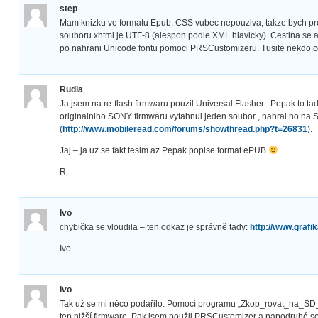
step
Mam knizku ve formatu Epub, CSS vubec nepouziva, takze bych pred
souboru xhtml je UTF-8 (alespon podle XML hlavicky). Cestina se al
po nahrani Unicode fontu pomoci PRSCustomizeru. Tusite nekdo c
Rudla
Ja jsem na re-flash firmwaru pouzil Universal Flasher . Pepak to t
originalniho SONY firmwaru vytahnul jeden soubor , nahral ho na SD
(
http://www.mobileread.com/forums/showthread.php?t=26831
).
Jaj – ja uz se fakt tesim az Pepak popise format ePUB
R.
Ivo
chybička se vloudila – ten odkaz je správně tady:
http://www.grafi
Ivo
Ivo
Tak už se mi něco podařilo. Pomocí programu „Zkop_rovat_na_SD_k
ten nižší firmware. Pak jsem použil PRSCustomizer a napodruhé se m