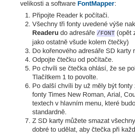
velikosti a software
FontMapper
:
Připojte Reader k počítači.
Všechny tři fonty uvedené výše nak
Readeru
do adresáře
(opět z
/FONT
jako ostatně všude kolem čtečky)
Do kořenového adresáře SD karty 
Odpojte čtečku od počítače.
Po chvíli se čtečka ohlásí, že se pok
Tlačítkem 1 to povolte.
Po další chvíli by už měly být fon
fonty Times New Roman, Arial, Cour
textech v hlavním menu, které budo
standardně.
Z SD karty můžete smazat všechny
dobré to udělat, aby čtečka při kaž