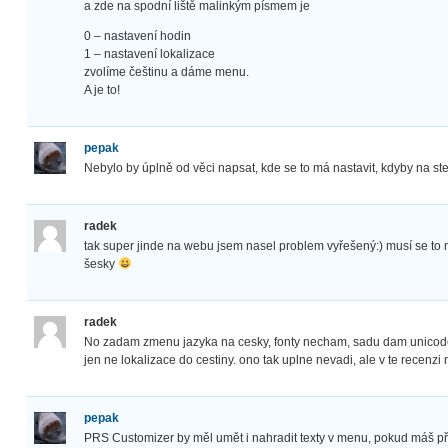
a zde na spodní liště malinkým písmem je
0 – nastavení hodin
1 – nastavení lokalizace
zvolíme češtinu a dáme menu.
A je to!
pepak
Nebylo by úplně od věci napsat, kde se to má nastavit, kdyby na s
radek
tak super jinde na webu jsem nasel problem vyřešený:) musí se to 
šesky
radek
No zadam zmenu jazyka na cesky, fonty necham, sadu dam unicode
jen ne lokalizace do cestiny. ono tak uplne nevadi, ale v te recenz
pepak
PRS Customizer by měl umět i nahradit texty v menu, pokud máš pří