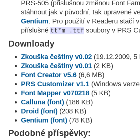
PRS-505 (přislušnou změnou Font Famil
stáhnout jak v původní, tak upravené ve
Gentium
. Pro použití v Readeru stačí
příslušné
soubory v PRS Cu
tt*m_.ttf
Downloady
Zkouška češtiny v0.02
(19.12.2009, 5
Zkouška češtiny v0.01
(2 KB)
Font Creator v5.6
(6,6 MB)
PRS Customizer v1.1
(Windows verze
Font Mapper v070218
(5 KB)
Calluna (font)
(186 KB)
Droid (font)
(208 KB)
Gentium (font)
(78 KB)
Podobné příspěvky: