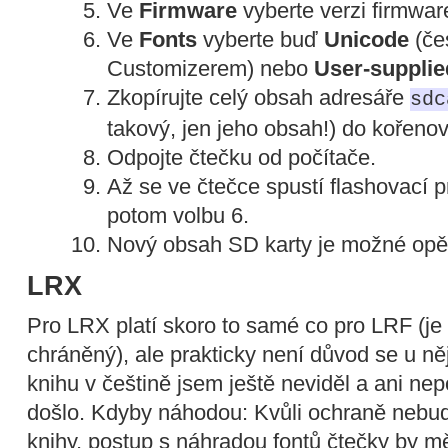
Ve
Firmware
vyberte verzi firmwar
Ve
Fonts
vyberte buď
Unicode
(če
Customizerem) nebo
User-supplie
Zkopírujte celý obsah adresáře
sdc
takový, jen jeho obsah!) do kořeno
Odpojte čtečku od počítače.
Až se ve čtečce spustí flashovací p
potom volbu 6.
Nový obsah SD karty je možné opě
LRX
Pro LRX platí skoro to samé co pro LRF (je 
chráněný), ale prakticky není důvod se u n
knihu v češtině jsem ještě neviděl a ani ne
došlo. Kdyby náhodou: Kvůli ochraně nebud
knihy, postup s náhradou fontů čtečky by m