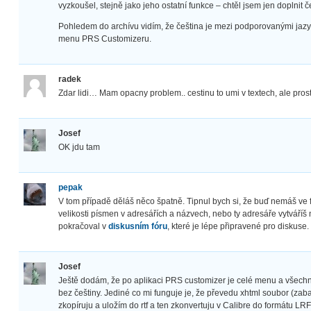
vyzkoušel, stejně jako jeho ostatní funkce – chtěl jsem jen doplnit č
Pohledem do archívu vidím, že čeština je mezi podporovanými jazyky,
menu PRS Customizeru.
radek
Zdar lidi… Mam opacny problem.. cestinu to umi v textech, ale prost
Josef
OK jdu tam
pepak
V tom případě děláš něco špatně. Tipnul bych si, že buď nemáš ve 
velikosti písmen v adresářích a názvech, nebo ty adresáře vytváříš
pokračoval v
diskusním fóru
, které je lépe připravené pro diskuse.
Josef
Ještě dodám, že po aplikaci PRS customizer je celé menu a všechn
bez češtiny. Jediné co mi funguje je, že převedu xhtml soubor (zab
zkopíruju a uložím do rtf a ten zkonvertuju v Calibre do formátu LRF