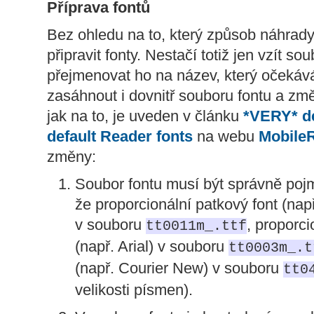
Příprava fontů
Bez ohledu na to, který způsob náhrady 
připravit fonty. Nestačí totiž jen vzít s
přejmenovat ho na název, který očekává
zasáhnout i dovnitř souboru fontu a změ
jak na to, je uveden v článku
*VERY* de
default Reader fonts
na webu
Mobile
změny:
Soubor fontu musí být správně po
že proporcionální patkový font (n
v souboru
, proporci
tt0011m_.ttf
(např. Arial) v souboru
tt0003m_.t
(např. Courier New) v souboru
tt0
velikosti písmen).