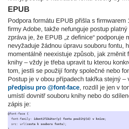
EPUB
Podpora formátu EPUB přišla s firmwarem 1
firmy Adobe, takže nefunguje postup platný 
zpráva je, že EPUB „z definice“ podporuje 
nevyžaduje žádnou úpravu souboru fontu, ho
momentálně neexistuje způsob, jak změnit
knihy – vždy je třeba upravit tu kterou konkré
tom, jestli se použijí fonty společné nebo fo
Postup je v obou případech takřka stejný – 
předpisu pro @font-face
, rozdíl je jen v t
umístí dovnitř souboru knihy nebo do sdílen
zápis je:
@font-face {

  font-family: 
identifikátor(y) fontu použitý(é) v knize
;

  src: url(
cesta k souboru fontu
);
