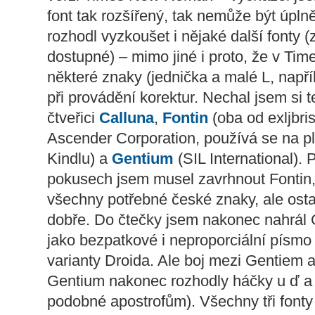
font tak rozšířený, tak nemůže být úpln
rozhodl vyzkoušet i nějaké další fonty (
dostupné) – mimo jiné i proto, že v Time
některé znaky (jednička a malé L, napří
při provádění korektur. Nechal jsem si 
čtveřici
Calluna
,
Fontin
(oba od exljbri
Ascender Corporation, používá se na pl
Kindlu) a
Gentium
(SIL International).
pokusech jsem musel zavrhnout Fontin
všechny potřebné české znaky, ale ostatn
dobře. Do čtečky jsem nakonec nahrál 
jako bezpatkové i neproporciální písmo 
varianty Droida. Ale boj mezi Gentiem a
Gentium nakonec rozhodly háčky u ď a ť 
podobné apostrofům). Všechny tři fonty 