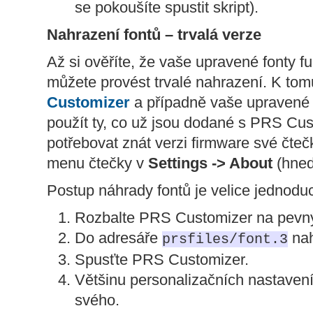
se pokoušíte spustit skript).
Nahrazení fontů – trvalá verze
Až si ověříte, že vaše upravené fonty f
můžete provést trvalé nahrazení. K to
Customizer
a případně vaše upravené 
použít ty, co už jsou dodané s PRS Cu
potřebovat znát verzi firmware své čtečk
menu čtečky v
Settings -> About
(hned
Postup náhrady fontů je velice jednodu
Rozbalte PRS Customizer na pevný
Do adresáře
nah
prsfiles/font.3
Spusťte PRS Customizer.
Většinu personalizačních nastaven
svého.