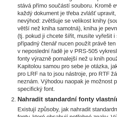
stává přímo součástí souboru. Kromě e
každý dokument je třeba zvlášť upravit,
nevýhod: zvětšuje se velikost knihy (s
větší než kniha samotná), kniha je pe
(tj. pokud ji chcete šířit, musíte vyřešit i
případný čtenář nucen použít právě ten fo
v neposlední řadě je v PRS-505 vykresl
fonty výrazně pomalejší než u knih použ
Kapitolou samou pro sebe je otázka, jak
pro LRF na to jsou nástroje, pro RTF ž
neznám. Výhodou naopak je možnost po
specifický font.
Nahradit standardní fonty vlastní
Existují způsoby, jak nahradit standard
fonty, které obsahují potřebné znaky. 