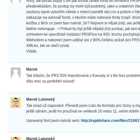
Ahoj, tak pořád bojuji s tím jak dostat české fonty do firmwaru PRS
předpokládám, že postup by mohl být podobný, jako u ostatních čte
soubory epub vytvořím někde v interní paměti styl.css a potom v čteč
odkazuje na adresář fonts, v kterém mám nahrané fonty (např. droi
knížka z těch co jsem tam nahrál, že? Nejsem si nějak jistý, ale ješ
takhle nefunguje. :-/ Pokud by byl ještě nějaký jiný postup, jak tam t
vzhledem ke specifické instalaci PRSPlus na 950, trochu pochybuji.:-
Mikheilem a nakonec jsem udělal asi z 90% češtinu právě pro PR
XMLko, tak se stačí ozvat.
Vláďa.
Marek
Tak hlásím, že PRS 505 importovaná z Kanady si s tím bez problém
díky moc za perfektní návod!
Marek Lutonský
Tak snad už naposled. Převedl jsem Lido do formátu pro Sony a my
ještě váhám, jestli ho používat ve velikosti 10 nebo 11, velmi dobře 
Upravený font jsem nahrál sem:
http://rapidshare.com/files/31063
Marek Lutonský