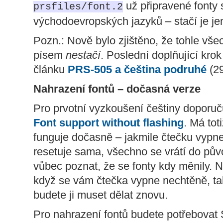
už připravené fonty
prsfiles/font.2
východoevropských jazyků – stačí je je
Pozn.: Nově bylo zjištěno, že tohle vše
písem
nestačí
. Poslední doplňující krok
článku
PRS-505 a čeština podruhé
(29
Nahrazení fontů – dočasná verze
Pro prvotní vyzkoušení češtiny doporuč
Font support without flashing
. Má tot
funguje dočasně – jakmile čtečku vypne
resetuje sama, všechno se vrátí do pů
vůbec poznat, že se fonty kdy měnily.
když se vám čtečka vypne nechtěně, tak
budete ji muset dělat znovu.
Pro nahrazení fontů budete potřebovat 