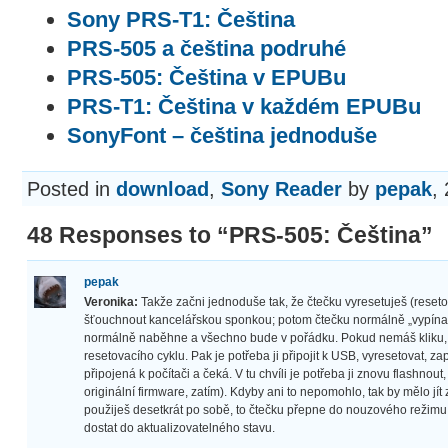
Sony PRS-T1: Čeština
PRS-505 a čeština podruhé
PRS-505: Čeština v EPUBu
PRS-T1: Čeština v každém EPUBu
SonyFont – čeština jednoduše
Posted in
download
,
Sony Reader
by
pepak
,
48 Responses to “PRS-505: Čeština”
pepak
Veronika:
Takže začni jednoduše tak, že čtečku vyresetuješ (resetov
šťouchnout kancelářskou sponkou; potom čtečku normálně „vypínač
normálně naběhne a všechno bude v pořádku. Pokud nemáš kliku,
resetovacího cyklu. Pak je potřeba ji připojit k USB, vyresetovat, za
připojená k počítači a čeká. V tu chvíli je potřeba ji znovu flashnou
originální firmware, zatím). Kdyby ani to nepomohlo, tak by mělo jít 
použiješ desetkrát po sobě, to čtečku přepne do nouzového režimu,
dostat do aktualizovatelného stavu.