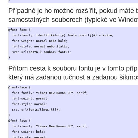
}
Případně je ho možné rozšířit, pokud máte 
samostatných souborech (typické ve Windo
@font-face {

  font-family: 
identifikátor(y) fontu použitý(é) v knize
;

  font-weight: 
normal nebo bold
;

  font-style: 
normal nebo italic
;

  src: url(
cesta k souboru fontu
);

}
Přitom cesta k souboru fontu je v tomto pří
který má zadanou tučnost a zadanou šikmost
@font-face {

  font-family: 
"Times New Roman CE", serif
;

  font-weight: 
normal
;

  font-style: 
normal
;

  src: url(
fonts/times.ttf
);

}

@font-face {

  font-family: 
"Times New Roman CE", serif
;

  font-weight: 
bold
;

  font-style: 
normal
;
