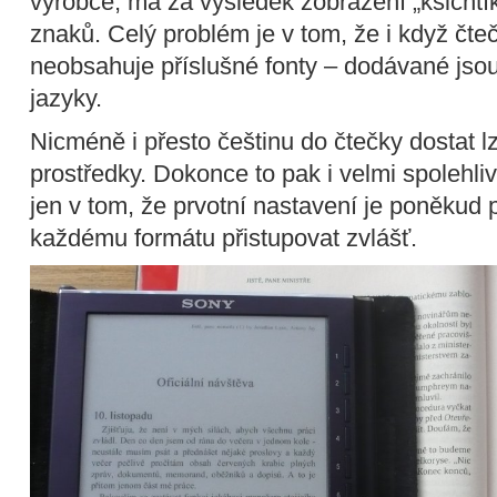
výrobce, má za výsledek zobrazení „ksichtí
znaků. Celý problém je v tom, že i když čte
neobsahuje příslušné fonty – dodávané jso
jazyky.
Nicméně i přesto češtinu do čtečky dostat lz
prostředky. Dokonce to pak i velmi spolehli
jen v tom, že prvotní nastavení je poněkud 
každému formátu přistupovat zvlášť.