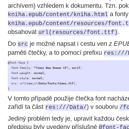
archívem) vzhledem k dokumentu. Tzn. pok
a fonty
kniha.epub/content/kniha.html
kniha.epub/content/resources/font.t
obsahovat
.
url(resources/font.ttf)
Do
je možné napsat i cestu
ven z EPU
src
paměti čtečky, a to pomocí prefixu
res:///
@font-face {

  font-family: 
"Times New Roman CE", serif
;

  font-weight: 
normal
;

  font-style: 
normal
;

  src: url(
res:///Data/fonts/times.ttf
);

}
V tomto případě použije čtečka font nacházej
zařídí ta část
) v souboru
res:///Data/
/f
Jediný problém tedy je, upravit každou čes
předpisu byly uvedeny příslušné
@font-fa