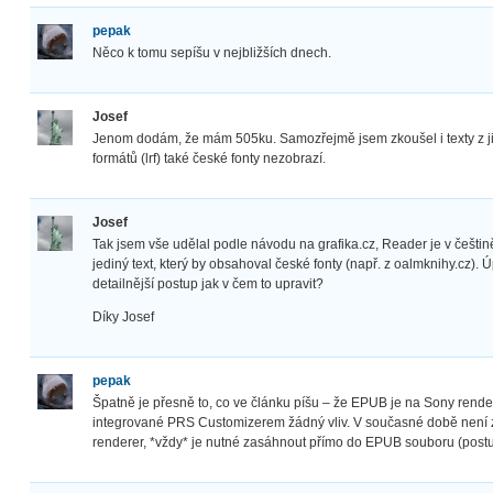
pepak
Něco k tomu sepíšu v nejbližších dnech.
Josef
Jenom dodám, že mám 505ku. Samozřejmě jsem zkoušel i texty z ji
formátů (lrf) také české fonty nezobrazí.
Josef
Tak jsem vše udělal podle návodu na grafika.cz, Reader je v češti
jediný text, který by obsahoval české fonty (např. z oalmknihy.cz)
detailnější postup jak v čem to upravit?
Díky Josef
pepak
Špatně je přesně to, co ve článku píšu – že EPUB je na Sony rende
integrované PRS Customizerem žádný vliv. V současné době není z
renderer, *vždy* je nutné zasáhnout přímo do EPUB souboru (postu