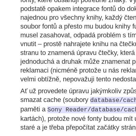
podstatě opakem integrace fontů do do
najednou pro všechny knihy, každý čten
soubor fontů a přesto mu budou knihy f
musel zasahovat, odpadá problém s tím,
vnutit – prostě nahrajete knihu na čteč
stranu to znamená úpravu čtečky, která
jednoduchá a druhak může znamenat pr
reklamaci (nicméně protože u nás rekl
velmi obtížně, nepovažuji tento nedosta
Ať už provedete úpravu jakýmkoliv způ
smazat cache (soubory
database/cac
paměti a
Sony Reader/database/cac
kartách), protože nové fonty budou mít u
staré a je třeba přepočítat začátky strá