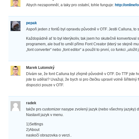
Abych nezapomněl, a taky pro ostatní, tohle funguje:
http://online
pepak
Aspoň jeden z fontů byl opravdu původně v OTF. Jestli Calluna, to si
Každopádně ať to byl kterýkoliv, tak jsem ho skutečně konvertoval 
programem, ale buď to uměl přímo Font Creator (který se stejně mu
„font converter“ nebo „font editor“ a použil to první, co funkci „uložit
Marek Lutonský
Dívám se, že font Calluna byl zřejmě původně v OTF. Do TTF jste 
jste to udělal? Uvažuji, že bych si pro čtečku upravil volně šiřitelný
dispozici pouze v OTF.
radek
takže prs customizer nasype zvolený jazyk (nebo všechny jazyky) do p
Nastavit jazyk v menu.
1)Settings
2)About
naskočí obrazovka o verzi..