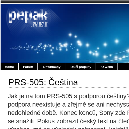
Home
Forum
Downloady
Další projekty
O webu
PRS-505: Čeština
Jak je na tom PRS-505 s podporou češtiny? 
podpora neexistuje a zřejmě se ani nechystá
nedohledné době. Konec konců, Sony zde R
se snažili. Pokus zobrazit český text na čteč