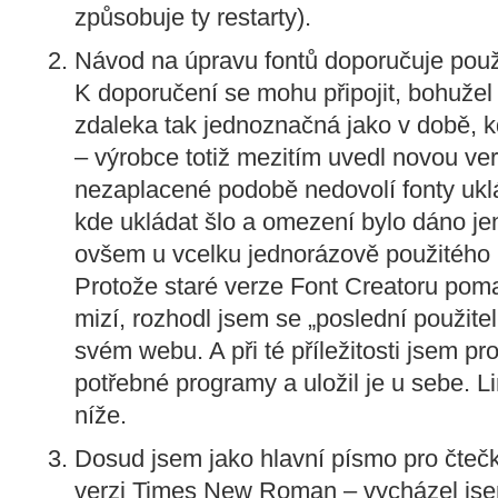
způsobuje ty restarty).
Návod na úpravu fontů doporučuje použ
K doporučení se mohu připojit, bohužel
zdaleka tak jednoznačná jako v době, k
– výrobce totiž mezitím uvedl novou ver
nezaplacené podobě nedovolí fonty uklá
kde ukládat šlo a omezení bylo dáno j
ovšem u vcelku jednorázově použitého 
Protože staré verze Font Creatoru pom
mizí, rozhodl jsem se „poslední použite
svém webu. A při té příležitosti jsem pro 
potřebné programy a uložil je u sebe. L
níže.
Dosud jsem jako hlavní písmo pro čte
verzi Times New Roman – vycházel jsem