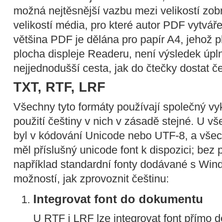
možná nejtěsnější vazbu mezi velikostí zo
velikostí média, pro které autor PDF vytvář
většina PDF je dělána pro papír A4, jehož pl
plocha displeje Readeru, není výsledek úpln
nejjednodušší cesta, jak do čtečky dostat 
TXT, RTF, LRF
Všechny tyto formáty používají společný vyk
použití češtiny v nich v zásadě stejné. U v
byl v kódování Unicode nebo UTF-8, a všech
měl příslušný unicode font k dispozici; bez 
například standardní fonty dodávané s Win
možností, jak zprovoznit češtinu:
Integrovat font do dokumentu
U RTF i LRF lze integrovat font přímo 