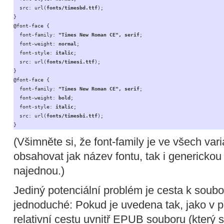
  src: url(
fonts/timesbd.ttf
);

}

@font-face {

  font-family: 
"Times New Roman CE", serif
;

  font-weight: 
normal
;

  font-style: 
italic
;

  src: url(
fonts/timesi.ttf
);

}

@font-face {

  font-family: 
"Times New Roman CE", serif
;

  font-weight: 
bold
;

  font-style: 
italic
;

  src: url(
fonts/timesbi.ttf
);

}
(Všimněte si, že font-family je ve všech va
obsahovat jak název fontu, tak i generickou
najednou.)
Jediný potenciální problém je cesta k souboru
jednoduché: Pokud je uvedena tak, jako v p
relativní cestu uvnitř EPUB souboru (který