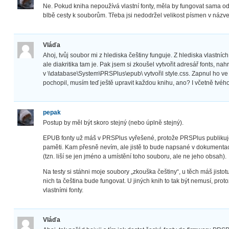
Ne. Pokud kniha nepoužívá vlastní fonty, měla by fungovat sama
blbě cesty k souborům. Třeba jsi nedodržel velikost písmen v náz
Vláďa
Ahoj, tvůj soubor mi z hlediska češtiny funguje. Z hlediska vlastních 
ale diakritika tam je. Pak jsem si zkoušel vytvořit adresář fonts, na
v \\database\System\PRSPlus\epub\ vytvořil style.css. Zapnul ho v
pochopil, musím teď ještě upravit každou knihu, ano? I včetně tvé
pepak
Postup by měl být skoro stejný (nebo úplně stejný).
EPUB fonty už máš v PRSPlus vyřešené, protože PRSPlus publikuje t
paměti. Kam přesně nevím, ale jistě to bude napsané v dokumentac
(tzn. liší se jen jméno a umístění toho souboru, ale ne jeho obsah).
Na testy si stáhni moje soubory „zkouška češtiny“, u těch máš jisto
nich ta čeština bude fungovat. U jiných knih to tak být nemusí, pro
vlastními fonty.
Vláďa