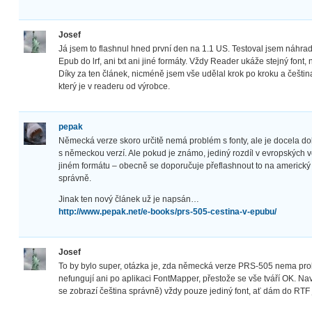
Josef
Já jsem to flashnul hned první den na 1.1 US. Testoval jsem náhrad
Epub do lrf, ani txt ani jiné formáty. Vždy Reader ukáže stejný font, 
Díky za ten článek, nicméně jsem vše udělal krok po kroku a češtin
který je v readeru od výrobce.
pepak
Německá verze skoro určitě nemá problém s fonty, ale je docela do
s německou verzí. Ale pokud je známo, jediný rozdíl v evropských ve
jiném formátu – obecně se doporučuje přeflashnout to na americký
správně.
Jinak ten nový článek už je napsán…
http://www.pepak.net/e-books/prs-505-cestina-v-epubu/
Josef
To by bylo super, otázka je, zda německá verze PRS-505 nema prob
nefungují ani po aplikaci FontMapper, přestože se vše tváří OK. N
se zobrazí čeština správně) vždy pouze jediný font, ať dám do RTF j