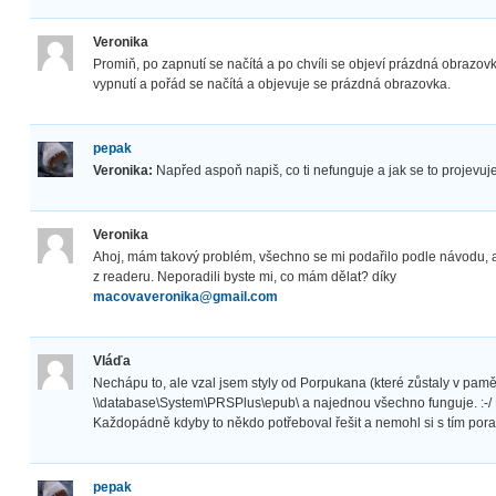
Veronika
Promiň, po zapnutí se načítá a po chvíli se objeví prázdná obrazov
vypnutí a pořád se načítá a objevuje se prázdná obrazovka.
pepak
Veronika:
Napřed aspoň napiš, co ti nefunguje a jak se to projevuje
Veronika
Ahoj, mám takový problém, všechno se mi podařilo podle návodu, a
z readeru. Neporadili byste mi, co mám dělat? díky
macovaveronika@gmail.com
Vláďa
Nechápu to, ale vzal jsem styly od Porpukana (které zůstaly v pamět
\\database\System\PRSPlus\epub\ a najednou všechno funguje. :-/
Každopádně kdyby to někdo potřeboval řešit a nemohl si s tím porad
pepak