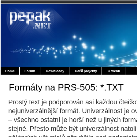
Home
Forum
Downloady
Další projekty
O webu
Formáty na PRS-505: *.TXT
Prostý text je podporován asi každou čtečk
nejuniverzálnější formát. Univerzálnost je
– všechno ostatní je horší než u jiných form
stejné. Přesto může být univerzálnost natoli