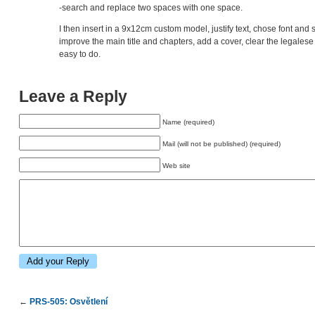
-search and replace two spaces with one space.
I then insert in a 9x12cm custom model, justify text, chose font and 
improve the main title and chapters, add a cover, clear the legale
easy to do.
Leave a Reply
Name (required)
Mail (will not be published) (required)
Web site
←
PRS-505: Osvětlení