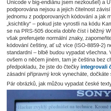
Unicode v big-endiánu jsem nezkoušel) a U
podporována nejsou a jejich čitelnost závisí
jednomu z podporovaných kódování a jak mo
„ksichtíky“ – pokud jste vyrostli na kódu 
se na PRS-505 docela dobře číst i běžný 
však preferujete normální znaky, zapomeňt
kódování češtiny, ať už více (ISO-8859-2)
standardní – blbě budou vypadat všechna. 
ovšem o něčem jiném, tam je čeština bez c
předpokladu, že jste do čtečky
integrovali 
zásadní přípravný krok vynecháte, dočkáte se
Pár obrázků, jak můžou vypadat české tex