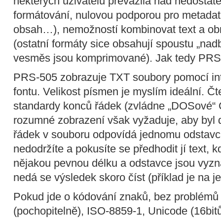
některých uživatelů převážila nad nedosta
formátování, nulovou podporou pro metadata
obsah…), nemožností kombinovat text a obr
(ostatní formáty sice obsahují spoustu „nad
vesměs jsou komprimované). Jak tedy PRS-
PRS-505 zobrazuje TXT soubory pomocí in
fontu. Velikost písmen je myslím ideální. Č
standardy konců řádek (zvládne „DOSové“ C
rozumné zobrazení však vyžaduje, aby byl 
řádek v souboru odpovídá jednomu odstavci 
nedodržíte a pokusíte se předhodit jí text,
nějakou pevnou délku a odstavce jsou vyz
nedá se výsledek skoro číst (příklad je na 
Pokud jde o kódování znaků, bez problémů 
(pochopitelně), ISO-8859-1, Unicode (16bitů 