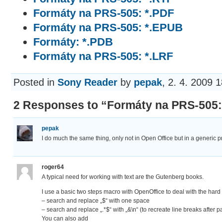
Formáty na PRS-505: *.PDF
Formáty na PRS-505: *.EPUB
Formáty: *.PDB
Formáty na PRS-505: *.LRF
Posted in
Sony Reader
by
pepak
, 2. 4. 2009 
2 Responses to “Formáty na PRS-505:
pepak
I do much the same thing, only not in Open Office but in a generic 
roger64
A typical need for working with text are the Gutenberg books.
I use a basic two steps macro with OpenOffice to deal with the hard 
– search and replace „$“ with one space
– search and replace „.*$“ with „&\n“ (to recreate line breaks after 
You can also add