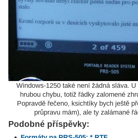
Windows-1250 také není žádná sláva. U ně
hrubou chybu, totiž řádky zalomené zh
Popravdě řečeno, ksichtíky bych ještě př
průpravu mám), ale ty zalámané řád
Podobné příspěvky:
Formáty na PRS-505: *.RTF