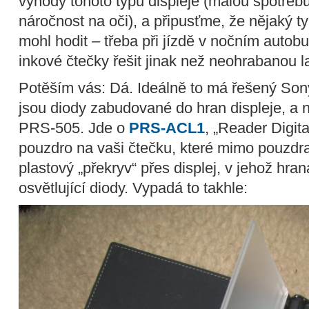
výhody tohoto typu displeje (malou spotřeb
náročnost na oči), a připusťme, že nějaký t
mohl hodit – třeba při jízdě v nočním autob
inkové čtečky řešit jinak než neohrabanou 
Potěším vás: Dá. Ideálně to má řešený So
jsou diody zabudované do hran displeje, a n
PRS-505. Jde o
PRS-ACL1
, „Reader Digit
pouzdro na vaši čtečku, které mimo pouzdr
plastový „překryv“ přes displej, v jehož hr
osvětlující diody. Vypadá to takhle: