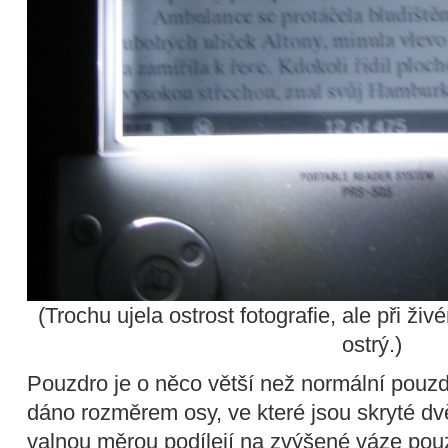
(Trochu ujela ostrost fotografie, ale při ži
ostrý.)
Pouzdro je o něco větší než normální pouzdr
dáno rozměrem osy, ve které jsou skryté dv
valnou měrou podílejí na zvýšené váze pouzd