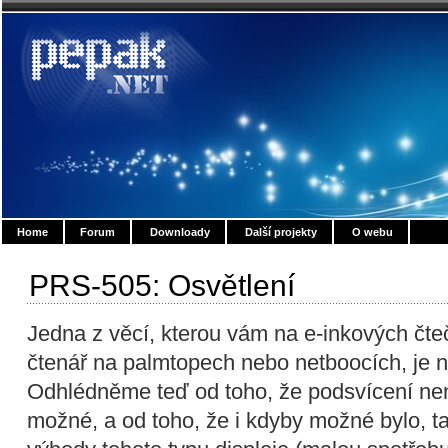
Home
Forum
Downloady
Další projekty
O webu
PRS-505: Osvětlení
Jedna z věcí, kterou vám na e-inkových čte
čtenář na palmtopech nebo netboocích, je 
Odhlédněme teď od toho, že podsvícení nen
možné, a od toho, že i kdyby možné bylo, tak