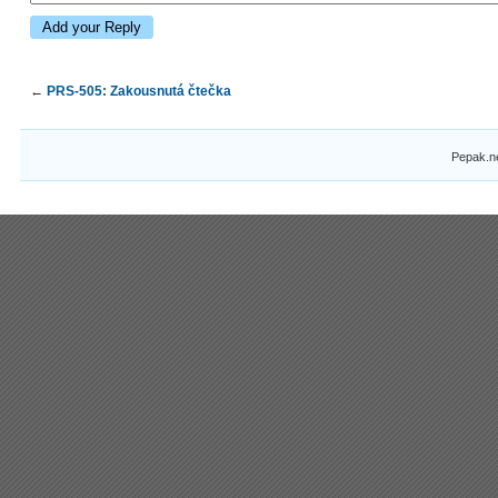
←
PRS-505: Zakousnutá čtečka
Pepak.n