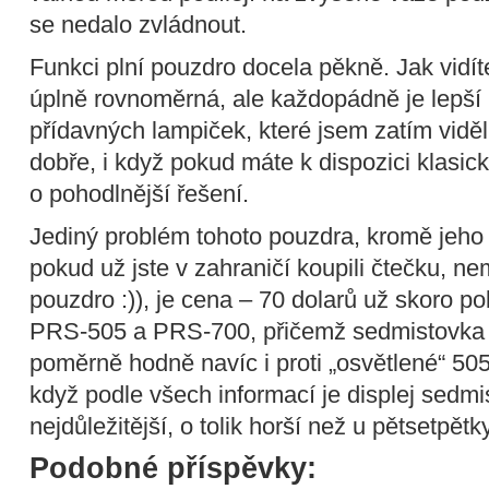
se nedalo zvládnout.
Funkci plní pouzdro docela pěkně. Jak vidít
úplně rovnoměrná, ale každopádně je lepší
přídavných lampiček, které jsem zatím viděl
dobře, i když pokud máte k dispozici klasic
o pohodlnější řešení.
Jediný problém tohoto pouzdra, kromě jeho 
pokud už jste v zahraničí koupili čtečku, n
pouzdro :)), je cena – 70 dolarů už skoro p
PRS-505 a PRS-700, přičemž sedmistovka t
poměrně hodně navíc i proti „osvětlené“ 505.
když podle všech informací je displej sedmis
nejdůležitější, o tolik horší než u pětsetpětk
Podobné příspěvky: