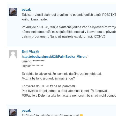
pepak
Tak jsem zkusil stáhnout první knihu po antologiích a můj PDB2TXT
knihu, která nejde.
Pokud jde o UTF-8, tam je skutečně jediná věc na vyřešení to zdrojov
náma, nejjednodušší mi stejně přijde nechat v konvertoru to původ
dalším programem. Na to už nástroje existují, např. ICONV.)
Emil Vlasák
http://ebookz.sign.sk/CS/PalmBookz_Mirror
/
Jméno: *********
Heslo: *********
Ta sbírka je tak velká, že jsem nic dalšího zatím nehledal.
Možná by bylo jednodušší najít jinou?
Konverze do UTF-8 třeba na parametr.
Pak bych to projel jednou a dost, ale musí to nejdřív fungovat…
PSPad je v Delphi a taky to načte, v nejhorším by snad mohl pomoci
pepak
1) Přesně to byl důvod, proč jsem to psal