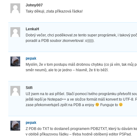
Johny007
Taky děkuji, zlata příkazová řádka!
LenkaH
Dobrý večer, chci poděkovat ze tento super prográmek, i takový počít
poradil a PDB soubor zkonvertoval :o))))).
pepak
Myslím, že v tom postupu máš drobnou chybku (co já vím, tak můj 
směr neumí), ale to je jedno – hlavně, že ti to běží.
Stifi
Už jsem na to asi přišel. Stačí pomocí tvého prográmku přetvořit so
ještě lepší je Notepad++ a ve složce formát máš konvert to UTF-8. 
zase překonvertuješ zpět na PDB a enjoy
Funguje to
pepak
Z PDB do TXT to dostaneš programem PDB2TXT, který tu dávám ke s
v oblibě příkazovou řádku – třeba hodně oblíbený editor PSPad.