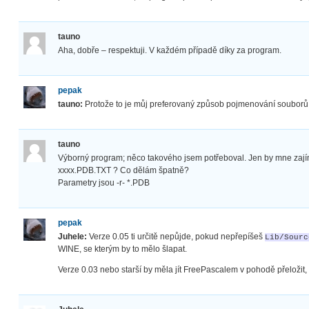
tauno
Aha, dobře – respektuji. V každém případě díky za program.
pepak
tauno:
Protože to je můj preferovaný způsob pojmenování souborů p
tauno
Výborný program; něco takového jsem potřeboval. Jen by mne zají
xxxx.PDB.TXT ? Co dělám špatně?
Parametry jsou -r- *.PDB
pepak
Juhele:
Verze 0.05 ti určitě nepůjde, pokud nepřepíšeš
Lib/Sourc
WINE, se kterým by to mělo šlapat.
Verze 0.03 nebo starší by měla jít FreePascalem v pohodě přeložit