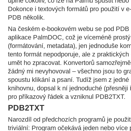
úplně cokoliv, co lze na Palmu spustit nebo 
Dokonce i textových formátů pro použití v e
PDB několik.
Na českém e-bookovém webu se pod PDB o
aplikace PalmDOC, což je víceméně prostý t
(formátování, metadata), jen jednoduše k
tento formát nepodporuje, ale z praktických
umět ho zpracovat. Konvertorů samozřejmě
žádný mi nevyhovoval – všechno jsou to gra
spoustu klikání a psaní. Tudíž jsem z jedné
knihovnu, dopsal k ní jednoduché (přesněji ř
pro příkazový řádek a vzniknul PDB2TXT.
PDB2TXT
Narozdíl od předchozích programů je pou
triviální: Program očekává jeden nebo více