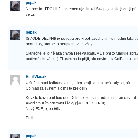
pepak
No prosím. FPC blbě implementuje funkci Swap, jakmile jsem ji pře
verzi.
pepak
{$MODE DELPHI} je potřeba pro FreePascal a tím to myslím taky byl
podmínky, aby se to neuplatňovalo vždy.
Skutečně je to nějaká chyba FreePascalu, v Delphi to funguje sprá
podivné chování :-(. Zkusím na to přijít, ale nevím – u ColBuildu js
Emil Vlasák
Určitě to není knihama a na jiném stroji se to chová tady stejně.
Co máš za systém a číms to přeložil?
Když to totiž zbuilduju pod Delphi 7 se standardními parametry, tak
Akorát musím odstranit řádky {$MODE DELPHI}.
Nový EXE je jen 99k.
Emil
pepak