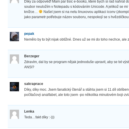
Díky za odpověď! Mám pár tisíc e-booků, které bych si rád nahrál d
soubor neuložím v Notepadu s kódováním Unicode. A jelikož se mi 
knížce…
Našel jsem si na netu linuxovou aplikaci iconv (zkompi
jako parametr potřebuje název souboru, nespokojí se s hvězdičkou, a
pepak
Nemělo by to být nijak obtížné. Dnes už se mi do toho nechce, ale z
Berzeger
Zdravím, dal by se program nějak jednoduše upravit, aby se txt vý
ANSI?
sakraprace
Díky, díky moc. Jsem fanatický čtenář a stáhla jsem si 11.díl oblíbe
počítačový analfabet, ale toto jsem -po několika minutovém boji-zvl
Lenka
Teda…fakt díky :-)))