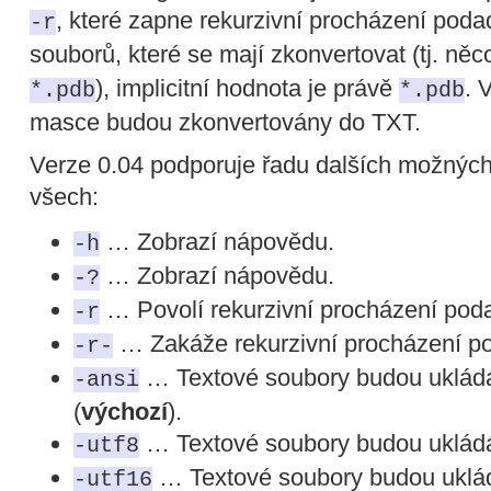
, které zapne rekurzivní procházení pod
-r
souborů, které se mají zkonvertovat (tj. něc
), implicitní hodnota je právě
. 
*.pdb
*.pdb
masce budou zkonvertovány do TXT.
Verze 0.04 podporuje řadu dalších možnýc
všech:
… Zobrazí nápovědu.
-h
… Zobrazí nápovědu.
-?
… Povolí rekurzivní procházení poda
-r
… Zakáže rekurzivní procházení p
-r-
… Textové soubory budou uklád
-ansi
(
výchozí
).
… Textové soubory budou ukládá
-utf8
… Textové soubory budou uklá
-utf16