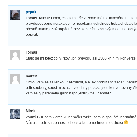
pepak
Tomas, Mirek:
Hmm, co k tomu říct? Podle mě nic takového nastat
pravděpodobně nějaká úplně nečekaná úchylnost, třeba chyba v kom
přesně takhle). Každopádně bez stabilních vzorových dat, na který
opravit.
Tomas
Stalo se mi totez co Mirkovi, pri prevodu asi 1500 knih mi konverze
marek
Omlouvam se za lehkou natvrdlost, ale jak probiha to zadani par
pdb soubory, spustim exac a vsechny pdbcka jsou konvertovany. Al
kam se ty parametry (jako napr „-utf8“) maji napsat?
Mirek
Žádný Gui jsem v archivu nenašel takže jsem to spouštěl normálně
Můžu ti hodit screen jestli chceš a budeme hned moudřejší