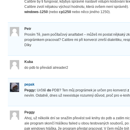
Calibre by ti fungoval, kdybys správně nastavil vstupní kódování te
Calibre zvolí nějakou výchozí hodnotu, která ovšem není správně). U
windows-1250
(nebo
cp1250
nebo něco jiného 1250).
Petr
Prosím Tě, jsem počítačový analfabet – můžeš mi poslat nějkaký zk
prográmkem pracovat? Calibre mi při konverzi zmrší diakritiku, resp. 
Díky
Kuba
do pdb to převádí alreader2
pepak
Peggy:
Určitě
do
PDB? Ten můj prográmek je určen pro konverzi
z
nevím. Ostatně, dnes už neexistuje rozumný důvod, proč pro e-kni
Peggy
Ahoj, už několik dní se snažím převést své knihy do pdb a zatím nic.
ale program skončí hláškou failed u obou testovaných souborů, po
pak windows hláška, že program přestal pracovat. V čem může být