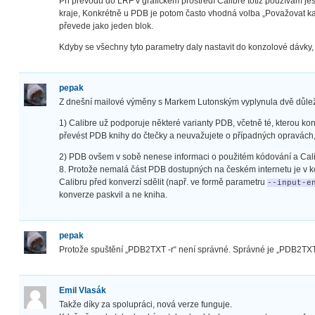
Při převodu do LRF v grafickém prostředí Calibre totiž používám je
kraje, Konkrétně u PDB je potom často vhodná volba „Považovat kaž
převede jako jeden blok.
Kdyby se všechny tyto parametry daly nastavit do konzolové dávky,
pepak
Z dnešní mailové výměny s Markem Lutonským vyplynula dvě důleži
1) Calibre už podporuje některé varianty PDB, včetně té, kterou k
převést PDB knihy do čtečky a neuvažujete o případných opravách, 
2) PDB ovšem v sobě nenese informaci o použitém kódování a Calib
8. Protože nemalá část PDB dostupných na českém internetu je v k
Calibru před konverzí sdělit (např. ve formě parametru
--input-e
konverze paskvil a ne kniha.
pepak
Protože spuštění „PDB2TXT -r“ není správné. Správné je „PDB2TXT 
Emil Vlasák
Takže díky za spolupráci, nová verze funguje.