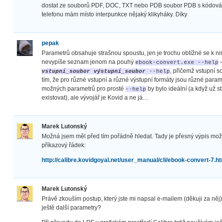
dostat ze souborů PDF, DOC, TXT nebo PDB soubor PDB s kódová
telefonu mám místo interpunkce nějaký klikyháky. Díky
pepak
Parametrů obsahuje strašnou spoustu, jen je trochu obtížné se k n
nevypíše seznam jenom na pouhý
–
ebook-convert.exe --help
, přičemž vstupní s
vstupní_soubor
výstupní_soubor
--help
tím, že pro různé vstupní a různé výstupní formáty jsou různé param
možných parametrů pro prosté
by bylo ideální (a když už s
--help
existovat), ale vývojář je Kovid a ne já…
Marek Lutonský
Možná jsem měl před tím pořádně hledat. Tady je přesný výpis možn
příkazový řádek:
http://calibre.kovidgoyal.net/user_manual/cli/ebook-convert-7.ht
Marek Lutonský
Právě zkouším postup, který jste mi napsal e-mailem (děkuji za něj)
ještě další parametry?