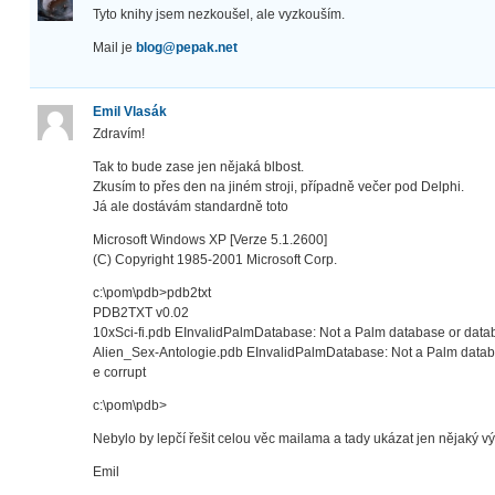
Tyto knihy jsem nezkoušel, ale vyzkouším.
Mail je
blog@pepak.net
Emil Vlasák
Zdravím!
Tak to bude zase jen nějaká blbost.
Zkusím to přes den na jiném stroji, případně večer pod Delphi.
Já ale dostávám standardně toto
Microsoft Windows XP [Verze 5.1.2600]
(C) Copyright 1985-2001 Microsoft Corp.
c:\pom\pdb>pdb2txt
PDB2TXT v0.02
10xSci-fi.pdb EInvalidPalmDatabase: Not a Palm database or data
Alien_Sex-Antologie.pdb EInvalidPalmDatabase: Not a Palm datab
e corrupt
c:\pom\pdb>
Nebylo by lepčí řešit celou věc mailama a tady ukázat jen nějaký v
Emil