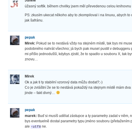
Juhele
úžasný softík. během chvilky jsem měl převedenou celou knihovnu z
PS: zkusím ukecat někoho aby to zkompiloval i na linuxu, abych to 
jak šafránu.
pepak
Mirek:
Pokud se to nestává vždy na stejném místě, tak bys mi mus
podobného nahrát všechno; já bych pak musel pustit v debuggeru p
mi přišlo jednodušší, kdybys zjistil, že to spadlo u souboru X, tak 
znovu…
Mirek
Ok a jak ti ty stabilní vzorový data můžu dodat?;-)
Co je zvláštní že se to nestává pokaždý na stejnym místě mám dva
jinde – fakt divný…
pepak
marek:
Buď si musíš udělat zástupce a ty parametry zadat v něm, n
bys eventuelně dostal parametry typu jméno souboru (přetažením
ale
ne.
-utf8