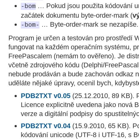
… Pokud jsou použita kódování un
-bom
začátek dokumentu byte-order-mark (
v
… Byte-order-mark se nezapíše.
-bom-
Program je určen a testován pro prostředí 
fungovat na každém operačním systému, pro
FreePascalem (nemám to ověřeno). Je distr
včetně zdrojového kódu (Delphi/FreePascal
nebude prodáván a bude zachován odkaz n
uděláte nějaké úpravy, ocenil bych, kdybyste
PDB2TXT v0.05
(25.12.2010, 89 KB). P
Licence explicitně uvedena jako nová B
verze a digitální podpisy do spustitelný
PDB2TXT v0.04
(15.9.2010, 65 KB). P
kódování unicode (UTF-8 i UTF-16, s B