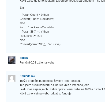
Když už se do toho koukám, tak od pohledu, s parametrem -r se fun
Emil
if ParamCount = 0 then
Convert(‚*.pdb‘, Recursive)
else
for i := 1 to ParamCount do
if ParamStr(i) = ‚-r‘ then
Recursive := True
else
Convert(ParamStr(i), Recursive);
pepak
Funkční 0.03 už je na webu.
Emil Vlasák
Takže problém bude nejspíš v tom FreePascalu.
Teď jsem pustil konverzi asi na sto knih a všechno jede.
Jestli máš zájem, mohu zatím opravit verzi třeba na 0.03 a psolat E
Když už to visí na webu, tak ať to funguje.