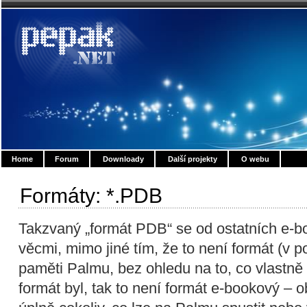
Home
Forum
Downloady
Další projekty
O webu
Formáty: *.PDB
Takzvaný „formát PDB“ se od ostatních e-b
věcmi, mimo jiné tím, že to není formát (v p
paměti Palmu, bez ohledu na to, co vlastně 
formát byl, tak to není formát e-bookový 