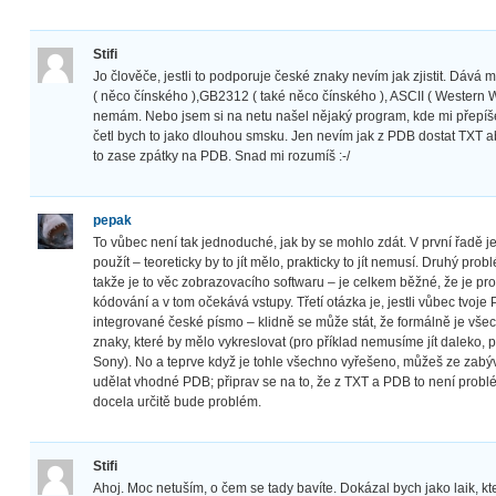
Stifi
Jo člověče, jestli to podporuje české znaky nevím jak zjistit. Dává 
( něco čínského ),GB2312 ( také něco čínského ), ASCII ( Western
nemám. Nebo jsem si na netu našel nějaký program, kde mi přepíše
četl bych to jako dlouhou smsku. Jen nevím jak z PDB dostat TXT 
to zase zpátky na PDB. Snad mi rozumíš :-/
pepak
To vůbec není tak jednoduché, jak by se mohlo zdát. V první řadě j
použít – teoreticky by to jít mělo, prakticky to jít nemusí. Druhý pr
takže je to věc zobrazovacího softwaru – je celkem běžné, že je pr
kódování a v tom očekává vstupy. Třetí otázka je, jestli vůbec tvo
integrované české písmo – klidně se může stát, že formálně je vše
znaky, které by mělo vykreslovat (pro příklad nemusíme jít daleko, 
Sony). No a teprve když je tohle všechno vyřešeno, můžeš ze zabý
udělat vhodné PDB; připrav se na to, že z TXT a PDB to není prob
docela určitě bude problém.
Stifi
Ahoj. Moc netuším, o čem se tady bavíte. Dokázal bych jako laik, kt