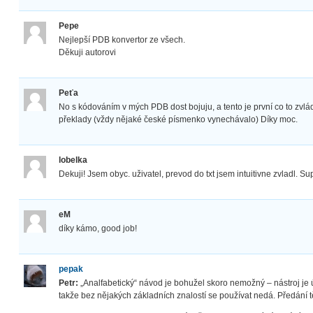
Pepe
Nejlepší PDB konvertor ze všech.
Děkuji autorovi
Peťa
No s kódováním v mých PDB dost bojuju, a tento je první co to zvl
překlady (vždy nějaké české písmenko vynechávalo) Díky moc.
lobelka
Dekuji! Jsem obyc. uživatel, prevod do txt jsem intuitivne zvladl. 
eM
díky kámo, good job!
pepak
Petr:
„Analfabetický“ návod je bohužel skoro nemožný – nástroj je 
takže bez nějakých základních znalostí se používat nedá. Předání tě