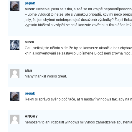
pepak
Mirek:
Nesetkal jsem se s tím, a zdá se mi krajně nepravděpodobné
– úplně vyloučit to nelze, ale s výjimkou případů, kdy mi něco přepí
jistý, že jen chybně neinterpretuješ dosažené výsledky? Že jsi třeb
vypsalo hlášení a vzápětí se celá konzole zavřela i s tím hlášením?
Mirek
Čau, setkal jste někdo s tím že by se konverze ukončila bez chy
knih a konvertování se zastavilo u písmene B což není zrovna mo
alan
Many thanks! Works great.
pepak
Řekni si správci svého počítače, ať ti nastaví Windows tak, aby na n
ANGRY
nemozem to ani rozbalit! windows mi vyhodi zamedzenie spusteni