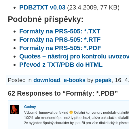
PDB2TXT v0.03
(23.4.2009, 77 KB)
Podobné příspěvky:
Formáty na PRS-505: *.TXT
Formáty na PRS-505: *.RTF
Formáty na PRS-505: *.PDF
Quotes – nástroj pro kontrolu uvozo
Převod z TXT/PDB do HTML
Posted in
download
,
e-books
by
pepak
, 16. 
62 Responses to “Formáty: *.PDB”
Godmy
Výborně, fungoval perfektně
Ostatní konvertory nedělaly diakrit
100%, ale mnohem lépe, než ty předchozí, takže pak stačilo diakritik
že by jeden špatný charakter byl použit pro více diakritických písme