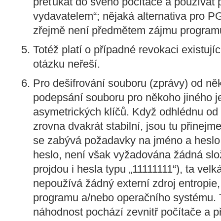
přeťukat do svého počítače a používat 
vydavatelem“; nějaká alternativa pro P
zřejmě není předmětem zájmu program
Totéž platí o případné revokaci existují
otázku neřeší.
Pro dešifrování souboru (zprávy) od ně
podepsání souboru pro někoho jiného je
asymetrických klíčů. Když odhlédnu od 
zrovna dvakrát stabilní, jsou tu přinejm
se zabývá požadavky na jméno a heslo 
heslo, není však vyžadována žádná slo
projdou i hesla typu „11111111“), ta velk
nepoužívá žádný externí zdroj entropie
programu a/nebo operačního systému. 
náhodnost pochází zevnitř počítače a p