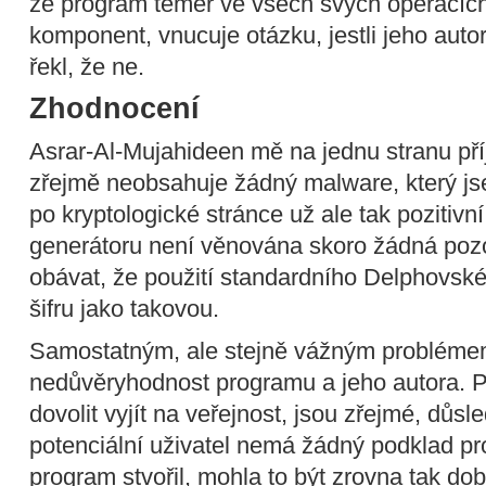
že program téměř ve všech svých operacích
komponent, vnucuje otázku, jestli jeho auto
řekl, že ne.
Zhodnocení
Asrar-Al-Mujahideen mě na jednu stranu pří
zřejmě neobsahuje žádný malware, který js
po kryptologické stránce už ale tak poziti
generátoru není věnována skoro žádná poz
obávat, že použití standardního Delphovs
šifru jako takovou.
Samostatným, ale stejně vážným probléme
nedůvěryhodnost programu a jeho autora. Př
dovolit vyjít na veřejnost, jsou zřejmé, důs
potenciální uživatel nemá žádný podklad pr
program stvořil, mohla to být zrovna tak dob