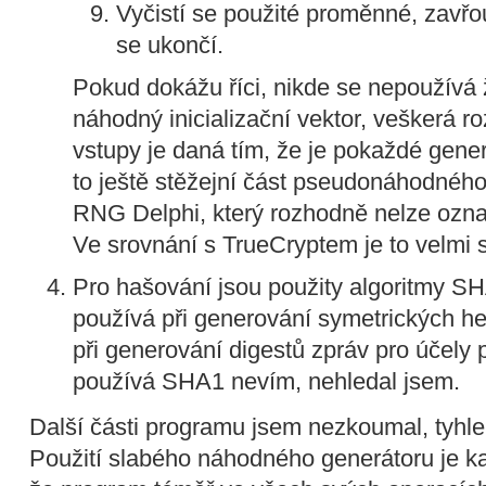
Vyčistí se použité proměnné, zavř
se ukončí.
Pokud dokážu říci, nikde se nepoužívá 
náhodný inicializační vektor, veškerá ro
vstupy je daná tím, že je pokaždé gener
to ještě stěžejní část pseudonáhodného
RNG Delphi, který rozhodně nelze označi
Ve srovnání s TrueCryptem je to velmi 
Pro hašování jsou použity algoritmy
používá při generování symetrických hes
při generování digestů zpráv pro účely
používá SHA1 nevím, nehledal jsem.
Další části programu jsem nezkoumal, tyhle
Použití slabého náhodného generátoru je ka