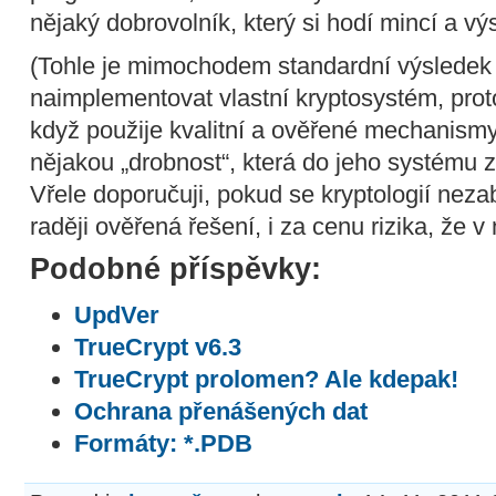
nějaký dobrovolník, který si hodí mincí a vý
(Tohle je mimochodem standardní výsledek t
naimplementovat vlastní kryptosystém, proto
když použije kvalitní a ověřené mechanismy
nějakou „drobnost“, která do jeho systému z
Vřele doporučuji, pokud se kryptologií nezab
raději ověřená řešení, i za cenu rizika, že v
Podobné příspěvky:
UpdVer
TrueCrypt v6.3
TrueCrypt prolomen? Ale kdepak!
Ochrana přenášených dat
Formáty: *.PDB