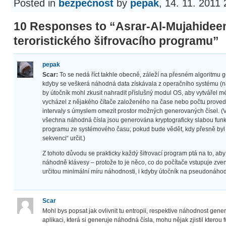
Posted in
bezpečnost
by
pepak
, 14. 11. 2011
10 Responses to “Asrar-Al-Mujahidee
teroristického šifrovacího programu”
pepak
Scar:
To se nedá říct takhle obecně, záleží na přesném algoritmu ge
kdyby se veškerá náhodná data získávala z operačního systému (
by útočník mohl zkusit nahradit příslušný modul OS, aby vytvářel
vycházel z nějakého čítače založeného na čase nebo počtu provede
intervaly s úmyslem omezit prostor možných generovaných čísel. (V 
všechna náhodná čísla jsou generována kryptograficky slabou funkc
programu ze systémového času; pokud bude vědět, kdy přesně by
sekvenci“ určit.)
Z tohoto důvodu se prakticky každý šifrovací program ptá na to, aby
náhodně klávesy – protože to je něco, co do počítače vstupuje zven
určitou minimální míru náhodnosti, i kdyby útočník na pseudonáhod
Scar
Mohl bys popsat jak ovlivnit tu entropii, respektive náhodnost gen
aplikaci, která si generuje náhodná čísla, mohu nějak zjistil kterou