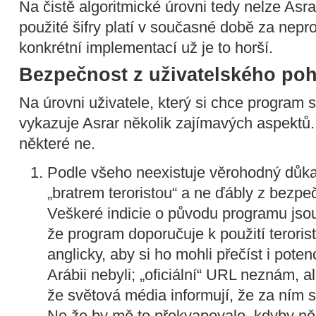
Na čistě algoritmické úrovni tedy nelze Asra
použité šifry platí v současné době za nepr
konkrétní implementací už je to horší.
Bezpečnost z uživatelského po
Na úrovni uživatele, který si chce program 
vykazuje Asrar několik zajímavých aspektů. 
některé ne.
Podle všeho neexistuje věrohodný důka
„bratrem teroristou“ a ne ďábly z bezp
Veškeré indicie o původu programu jso
že program doporučuje k použití teroris
anglicky, aby si ho mohli přečíst i potenc
Arábii nebyli; „oficiální“ URL neznám, a
že světová média informují, že za ním s
Ne že by mě to překvapovalo, kdyby ně