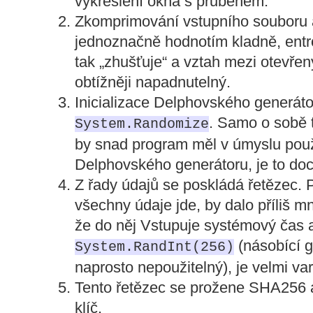
vykreslení okna s průběhem.
Zkomprimování vstupního souboru a
jednoznačně hodnotím kladně, entr
tak „zhušťuje“ a vztah mezi otevře
obtížněji napadnutelný.
Inicializace Delphovského generát
. Samo o sobě t
System.Randomize
by snad program měl v úmyslu použ
Delphovského generátoru, je to doc
Z řady údajů se poskládá řetězec.
všechny údaje jde, by dalo příliš m
že do něj Vstupuje systémový čas 
(násobící g
System.RandInt(256)
naprosto nepoužitelný), je velmi varu
Tento řetězec se prožene SHA256 a
klíč.