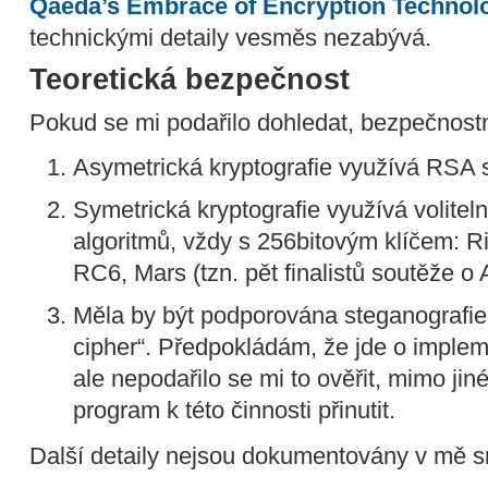
Qaeda’s Embrace of Encryption Technol
technickými detaily vesměs nezabývá.
Teoretická bezpečnost
Pokud se mi podařilo dohledat, bezpečnostní
Asymetrická kryptografie využívá RSA 
Symetrická kryptografie využívá volitel
algoritmů, vždy s 256bitovým klíčem: Ri
RC6, Mars (tzn. pět finalistů soutěže o
Měla by být podporována steganografie
cipher“. Předpokládám, že jde o imple
ale nepodařilo se mi to ověřit, mimo jin
program k této činnosti přinutit.
Další detaily nejsou dokumentovány v mě s