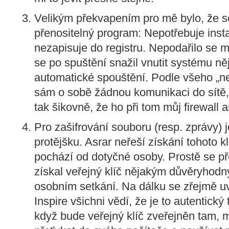
Velikým překvapením pro mě bylo, že s
přenositelný program: Nepotřebuje instal
nezapisuje do registru. Nepodařilo se m
se po spuštění snažil vnutit systému ně
automatické spouštění. Podle všeho „n
sám o sobě žádnou komunikaci do sítě,
tak šikovně, že ho při tom můj firewall 
Pro zašifrování souboru (resp. zprávy) j
protějšku. Asrar neřeší získání tohoto k
pochází od dotyčné osoby. Prostě se př
získal veřejný klíč nějakým důvěryhodn
osobním setkání. Na dálku se zřejmě uv
Inspire všichni vědí, že je to autentický 
když bude veřejný klíč zveřejněn tam,