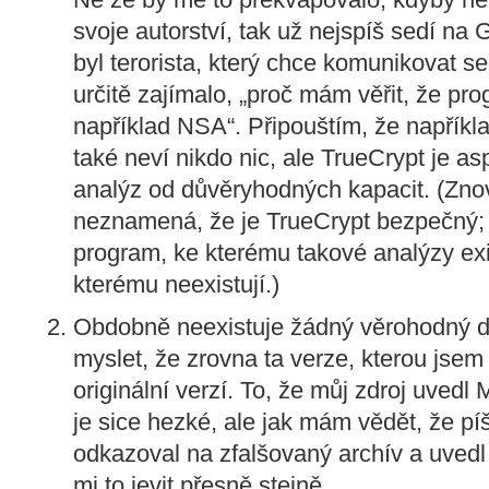
svoje autorství, tak už nejspíš sedí na
byl terorista, který chce komunikovat s
určitě zajímalo, „proč mám věřit, že pro
například NSA“. Připouštím, že napříkl
také neví nikdo nic, ale TrueCrypt je a
analýz od důvěryhodných kapacit. (Znov
neznamená, že je TrueCrypt bezpečný; 
program, ke kterému takové analýzy exi
kterému neexistují.)
Obdobně neexistuje žádný věrohodný dů
myslet, že zrovna ta verze, kterou jsem 
originální verzí. To, že můj zdroj uvedl 
je sice hezké, ale jak mám vědět, že p
odkazoval na zfalšovaný archív a uved
mi to jevit přesně stejně.