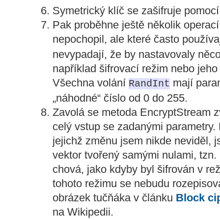
Symetrický klíč se zašifruje pomoc
Pak proběhne ještě několik operací
nepochopil, ale které často použív
nevypadají, že by nastavovaly něco
například šifrovací režim nebo jeho i
Všechna volání
mají param
RandInt
„náhodné“ číslo od 0 do 255.
Zavolá se metoda EncryptStream zvol
celý vstup se zadanými parametry.
jejichž změnu jsem nikde neviděl, j
vektor tvořený samými nulami, tzn. 
chová, jako kdyby byl šifrován v r
tohoto režimu se nebudu rozepisova
obrázek tučňáka v článku
Block ci
na Wikipedii.