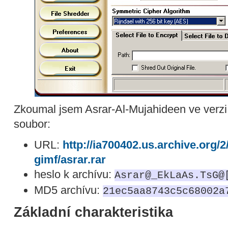
Zkoumal jsem Asrar-Al-Mujahideen ve verzi 
soubor:
URL:
http://ia700402.us.archive.org/2
gimf/asrar.rar
heslo k archívu:
Asrar@_EkLaAs.TsG@
MD5 archívu:
21ec5aa8743c5c68002a
Základní charakteristika