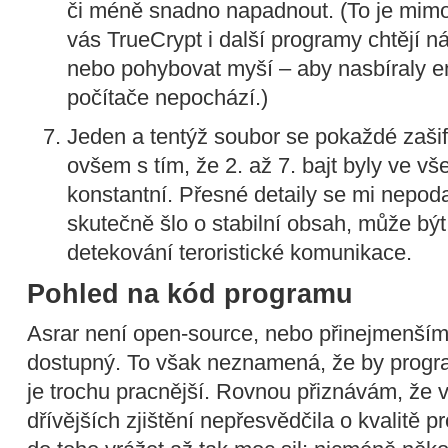
či méně snadno napadnout. (To je mim
vás TrueCrypt i další programy chtějí 
nebo pohybovat myší – aby nasbíraly ent
počítače nepochází.)
Jeden a tentýž soubor se pokaždé zašif
ovšem s tím, že 2. až 7. bajt byly ve 
konstantní. Přesné detaily se mi nepoda
skutečně šlo o stabilní obsah, může být
detekování teroristické komunikace.
Pohled na kód programu
Asrar není open-source, nebo přinejmenším
dostupný. To však neznamená, že by progra
je trochu pracnější. Rovnou přiznávám, že
dřívějších zjištění nepřesvědčila o kvalitě