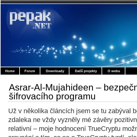
Home
Forum
Downloady
Další projekty
O webu
Asrar-Al-Mujahideen – bezpečno
šifrovacího programu
Už v několika článcích jsem se tu zabýval 
zdaleka ne vždy vyzněly mé závěry pozitiv
relativní – moje hodnocení TrueCryptu možn