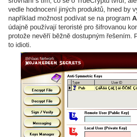
srovnání s tím, co se o TrueCryptu tvrdí, al
vedle hodnocení jiných produktů, hned by v
například možnost podívat se na program
A
údajně používají teroristé pro šifrovanou k
protože nevěří běžně dostupným řešením. Po
to idioti.