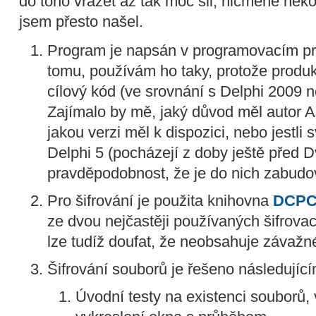
do toho vrážet až tak moc sil; nicméně něko
jsem přesto našel.
Program je napsán v programovacím pros
tomu, používám ho taky, protože produku
cílový kód (ve srovnání s Delphi 2009
Zajímalo by mě, jaký důvod měl autor Asr
jakou verzi měl k dispozici, nebo jestli s
Delphi 5 (pocházejí z doby ještě před D
pravděpodobnost, že je do nich zabud
Pro šifrování je použita knihovna
DCPC
ze dvou nejčastěji používaných šifrova
lze tudíž doufat, že neobsahuje závažn
Šifrování souborů je řešeno následujíc
Úvodní testy na existenci souborů, 