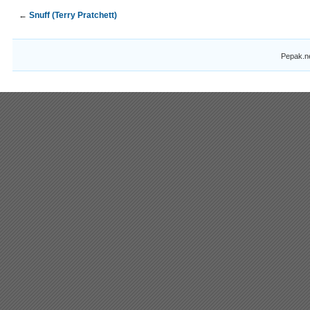
←
Snuff (Terry Pratchett)
Pepak.n