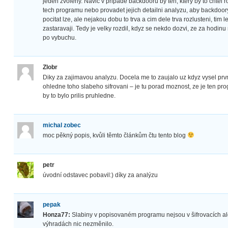
jeden zvoleny. Navic v pripade backdooru by ten, ktery by to chtel 
tech programu nebo provadet jejich detailni analyzu, aby backdoory
pocitat lze, ale nejakou dobu to trva a cim dele trva rozlusteni, tim 
zastaravaji. Tedy je velky rozdil, kdyz se nekdo dozvi, ze za hodi
po vybuchu.
Zlobr
Diky za zajimavou analyzu. Docela me to zaujalo uz kdyz vysel prvni d
ohledne toho slabeho sifrovani – je tu porad moznost, ze je ten pr
by to bylo prilis pruhledne.
michal zobec
moc pěkný popis, kvůli těmto článkům čtu tento blog
petr
úvodní odstavec pobavil:) díky za analýzu
pepak
Honza77:
Slabiny v popisovaném programu nejsou v šifrovacích alg
výhradách nic nezměnilo.