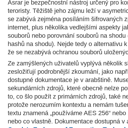
Asrar je bezpečnostní nástroj určený pro 
teroristy. Těžiště jeho zájmu leží v asymetri
se zabývá zejména posíláním šifrovaných z
internet, plus několika vedlejšími aspekty 
souborů nebo porovnání souborů na shodu 
hashů na shodu). Nejde tedy o alternativu 
že se nezabývá ochranou souborů uloženýc
Ze zamýšlených uživatelů vyplývá několik s
zesložiťují podrobnější zkoumání, jako napří
dostupné dokumentace je v arabštině. Muse
sekundárních zdrojů, které obecně nelze p
to, co šlo použít z primárních zdrojů, také n
protože nerozumím kontextu a nemám tušení
textu znamená „používáme AES 256“ nebo
nebo co vlastně. Dokumentace dostupná v a