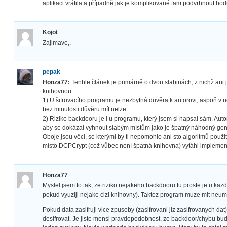
aplikaci vrátila a případně jak je komplikované tam podvrhnout ho
Kojot
Zajimave,,
pepak
Honza77:
Tenhle článek je primárně o dvou slabinách, z nichž ani
knihovnou:
1) U šifrovacího programu je nezbytná důvěra k autorovi, aspoň v
bez minulosti důvěru mít nelze.
2) Riziko backdooru je i u programu, který jsem si napsal sám. Autor
aby se dokázal vyhnout slabým místům jako je špatný náhodný gen
Oboje jsou věci, se kterými by ti nepomohlo ani sto algoritmů použ
místo DCPCrypt (což vůbec není špatná knihovna) vytáhl implement
Honza77
Myslel jsem to tak, ze riziko nejakeho backdooru tu proste je u kaz
pokud vyuziji nejake cizi knihovny). Taktez program muze mit neu
Pokud data zasifruji vice zpusoby (zasifrovani jiz zasifrovanych dat)
desifrovat. Je jiste mensi pravdepodobnost, ze backdoor/chybu bu