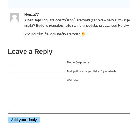
Honza77
A není lepší použití více způsobů šifrování (sériově – tedy šifrova
jinak)? Bude to pomalejší, ale stejně ta podstatná data jsou typicky
PS: Doufám, že to tu nečtou teroristi
Leave a Reply
Name (required)
Mail (will not be published) (required)
Web site