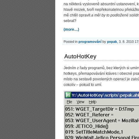
na některá vysloveně absurdní ustanovení, k
hlavě mozek, tvoří nepřekonatelnou překážku
mě chtěl opravit
a měl by to podložené solid
sebrat?
(more…)
Posted in
programování
by
pepak
, 3. 8. 2010 17
AutoHotKey
Jedním z řady programů, bez kterých si umím 
hotkeys, přemapovávání kláves i obecné psan
místo na sestavě povolených operací je založ
cokoliv – pokud to umí.