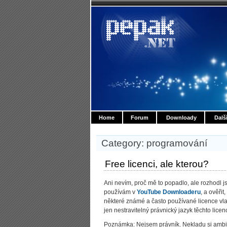
Home
Forum
Downloady
Dalš
Category: programování
Free licenci, ale kterou?
Ani nevím, proč mě to popadlo, ale rozhodl j
používám v
YouTube Downloaderu
, a ověři
některé známé a často používané licence vlas
jen nestravitelný právnický jazyk těchto licenc
Poznámka: Nejsem právník. Nekladu si ambice,