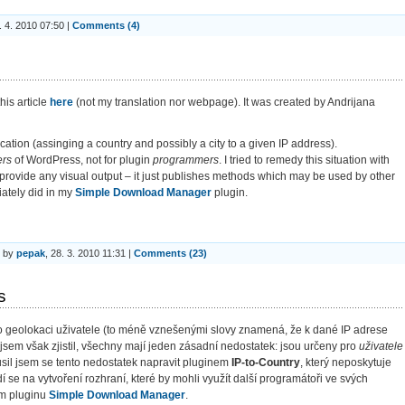
. 4. 2010 07:50 |
Comments (4)
his article
here
(not my translation nor webpage). It was created by Andrijana
tion (assinging a country and possibly a city to a given IP address).
ers
of WordPress, not for plugin
programmers
. I tried to remedy this situation with
 provide any visual output – it just publishes methods which may be used by other
ately did in my
Simple Download Manager
plugin.
by
pepak
, 28. 3. 2010 11:31 |
Comments (23)
s
o geolokaci uživatele (to méně vznešenými slovy znamená, že k dané IP adrese
k jsem však zjistil, všechny mají jeden zásadní nedostatek: jsou určeny pro
uživatele
usil jsem se tento nedostatek napravit pluginem
IP-to-Country
, který neposkytuje
í se na vytvoření rozhraní, které by mohli využít další programátoři ve svých
ém pluginu
Simple Download Manager
.