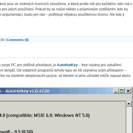
terá jsou ve známých licencích obsažena, a která podle mě pro každého, kdo má v
 pro jejich používání. Pokud by se našel někdo s právnickým vzděláním, kdo by
ní argumentací,
budu jen rád –
potřebuji
nějakou použitelnou licenci. Ale kde ji
:30 |
Comments (6)
svoje PC jen obtížně představit, je
AutoHotKey
– free nástroj pro vytváření
í skriptů. Od ostatních programů tohoto typu se liší zejména svým přístupem –
en na vlastním skriptovacím jazyce, ve kterém si jeho uživatel může napsat skoro