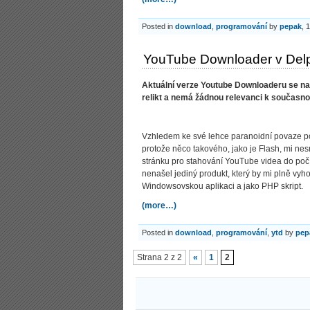
Posted in
download
,
programování
by
pepak
, 
YouTube Downloader v Del
Aktuální verze Youtube Downloaderu se na
relikt a nemá žádnou relevanci k současnos
Vzhledem ke své lehce paranoidní povaze pot
protože něco takového, jako je Flash, mi n
stránku pro stahování YouTube videa do počí
nenašel jediný produkt, který by mi plně vyh
Windowsovskou aplikaci a jako PHP skript.
(more…)
Posted in
download
,
programování
,
ytd
by
pep
Strana 2 z 2
«
1
2