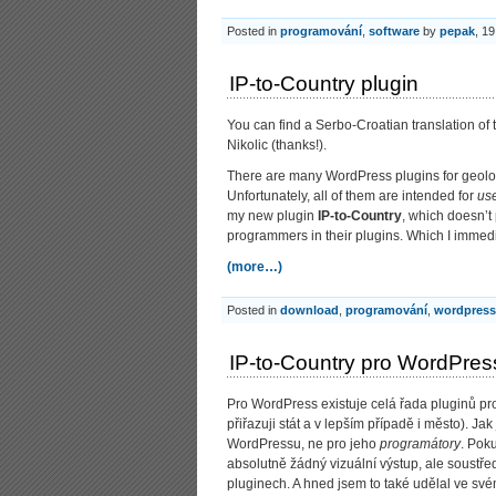
Posted in
programování
,
software
by
pepak
, 19
IP-to-Country plugin
You can find a Serbo-Croatian translation of t
Nikolic (thanks!).
There are many WordPress plugins for geoloca
Unfortunately, all of them are intended for
us
my new plugin
IP-to-Country
, which doesn’t
programmers in their plugins. Which I immedi
(more…)
Posted in
download
,
programování
,
wordpress
IP-to-Country pro WordPres
Pro WordPress existuje celá řada pluginů pr
přiřazuji stát a v lepším případě i město). Ja
WordPressu, ne pro jeho
programátory
. Pok
absolutně žádný vizuální výstup, ale soustřed
pluginech. A hned jsem to také udělal ve sv