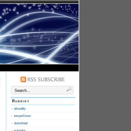
Rubriky
aktuality
bezpečnost
download
e-books