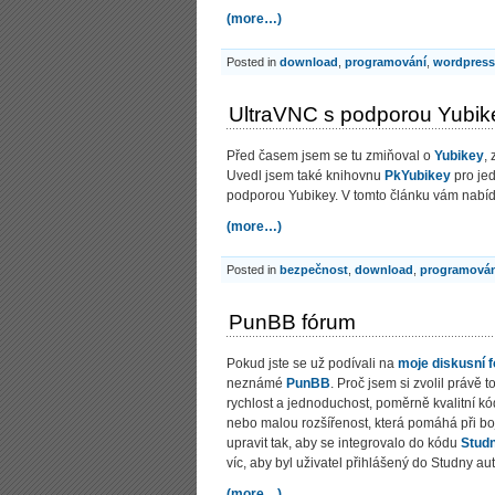
(more…)
Posted in
download
,
programování
,
wordpress
UltraVNC s podporou Yubik
Před časem jsem se tu zmiňoval o
Yubikey
,
Uvedl jsem také knihovnu
PkYubikey
pro jed
podporou Yubikey. V tomto článku vám nabíd
(more…)
Posted in
bezpečnost
,
download
,
programován
PunBB fórum
Pokud jste se už podívali na
moje diskusní 
neznámé
PunBB
. Proč jsem si zvolil právě
rychlost a jednoduchost, poměrně kvalitní k
nebo malou rozšířenost, která pomáhá při b
upravit tak, aby se integrovalo do kódu
Stud
víc, aby byl uživatel přihlášený do Studny aut
(more…)