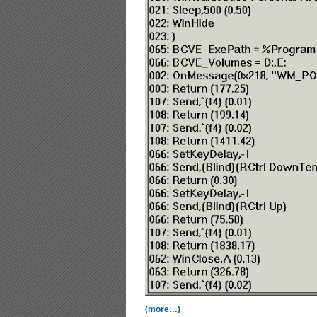
(more…)