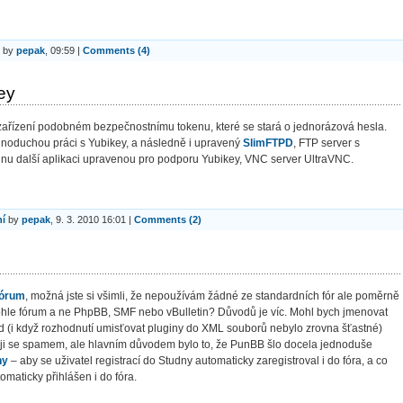
by
pepak
, 09:59 |
Comments (4)
ey
 zařízení podobném bezpečnostnímu tokenu, které se stará o jednorázová hesla.
noduchou práci s Yubikey, a následně i upravený
SlimFTPD
, FTP server s
nu další aplikaci upravenou pro podporu Yubikey, VNC server UltraVNC.
í
by
pepak
, 9. 3. 2010 16:01 |
Comments (2)
fórum
, možná jste si všimli, že nepoužívám žádné ze standardních fór ale poměrně
 tohle fórum a ne PhpBB, SMF nebo vBulletin? Důvodů je víc. Mohl bych jmenovat
ód (i když rozhodnutí umisťovat pluginy do XML souborů nebylo zrovna šťastné)
oji se spamem, ale hlavním důvodem bylo to, že PunBB šlo docela jednoduše
ny
– aby se uživatel registrací do Studny automaticky zaregistroval i do fóra, a co
omaticky přihlášen i do fóra.