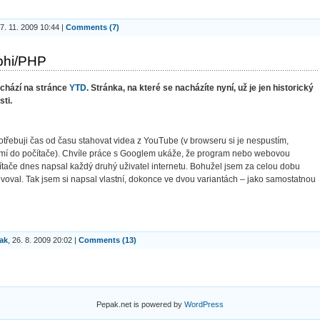
17. 11. 2009 10:44 |
Comments (7)
phi/PHP
chází na stránce
YTD
. Stránka, na které se nacházíte nyní, už je jen historický
ti.
řebuji čas od času stahovat videa z YouTube (v browseru si je nespustím,
esmí do počítače). Chvíle práce s Googlem ukáže, že program nebo webovou
tače dnes napsal každý druhý uživatel internetu. Bohužel jsem za celou dobu
ovoval. Tak jsem si napsal vlastní, dokonce ve dvou variantách – jako samostatnou
ak
, 26. 8. 2009 20:02 |
Comments (13)
Pepak.net is powered by
WordPress