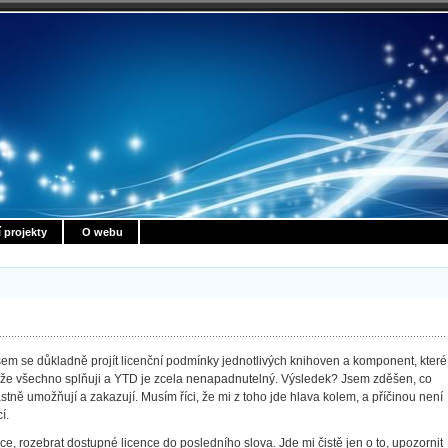
í projekty
O webu
sem se důkladně projít licenční podmínky jednotlivých knihoven a komponent, které
t, že všechno splňuji a YTD je zcela nenapadnutelný. Výsledek? Jsem zděšen, co
tně umožňují a zakazují. Musím říci, že mi z toho jde hlava kolem, a příčinou není
í.
 rozebrat dostupné licence do posledního slova. Jde mi čistě jen o to, upozornit