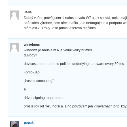
Jana
Dobrý večer, právě jsem si nainsalovala W7 a jak se zdá, nelze na
stránkách výrobce jsem něco našla , ale nefunguje to a podpora wi
mám asi 2-3 roky.Je to prima laserová mašinka.
winjehnus
windows je hnus a nt 6 je velmi velky humus
duvody?
devices are required to poll the underlying hardware every 30 ms
=pmp-uab
„trusted computing“
a
driver signing requirement
proste rok od roku horsi a ja ho pouzivam jen v kavarnach prip. kdy
pepak