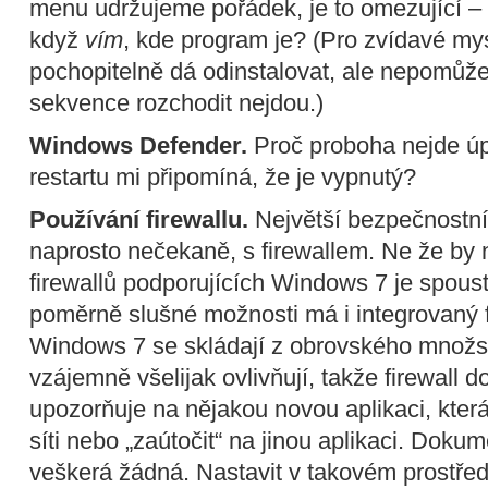
menu udržujeme pořádek, je to omezující
když
vím
, kde program je? (Pro zvídavé mys
pochopitelně dá odinstalovat, ale nepomůže
sekvence rozchodit nejdou.)
Windows Defender.
Proč proboha nejde úp
restartu mi připomíná, že je vypnutý?
Používání firewallu.
Největší bezpečnostní
naprosto nečekaně, s firewallem. Ne že by n
firewallů podporujících Windows 7 je spous
poměrně slušné možnosti má i integrovaný fi
Windows 7 se skládají z obrovského množst
vzájemně všelijak ovlivňují, takže firewall 
upozorňuje na nějakou novou aplikaci, která
síti nebo „zaútočit“ na jinou aplikaci. Dok
veškerá žádná. Nastavit v takovém prostředí