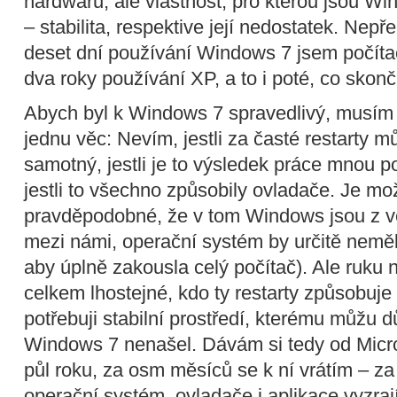
hardwaru, ale vlastnost, pro kterou jsou 
– stabilita, respektive její nedostatek. Nep
deset dní používání Windows 7 jsem počítač
dva roky používání XP, a to i poté, co skonči
Abych byl k Windows 7 spravedlivý, musím 
jednu věc: Nevím, jestli za časté restarty 
samotný, jestli je to výsledek práce mnou 
jestli to všechno způsobily ovladače. Je m
pravděpodobné, že v tom Windows jsou z vět
mezi námi, operační systém by určitě neměl
aby úplně zakousla celý počítač). Ale ruku
celkem lhostejné, kdo ty restarty způsobuje 
potřebuji stabilní prostředí, kterému můžu d
Windows 7 nenašel. Dávám si tedy od Micro
půl roku, za osm měsíců se k ní vrátím – za
operační systém, ovladače i aplikace vyzrají