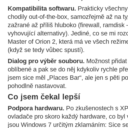
Kompatibilita softwaru.
Prakticky všechny 
chodily out-of-the-box, samozřejmě až na ty
zažrané až příliš hluboko (firewall, ramdis
vyhovující alternativy). Jediné, co se mi roz
Master of Orion 2, která má ve všech režim
(když se tedy vůbec spustí).
Dialog pro výběr souboru.
Možnost přidat 
oblíbené a pak se do něj kdykoliv rychle př
jsem sice měl „Places Bar“, ale jen s pěti p
pohodlně nastavovat.
Co jsem čekal lepší
Podpora hardwaru.
Po zkušenostech s XP,
ovladače pro skoro každý hardware, co byl v
jsou Windows 7 určitým zklamáním: Sice se