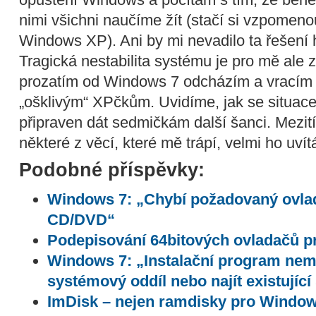
nimi všichni naučíme žít (stačí si vzpomenou
Windows XP). Ani by mi nevadilo ta řešení h
Tragická nestabilita systému je pro mě ale 
prozatím od Windows 7 odcházím a vracím
„ošklivým“ XPčkům. Uvidíme, jak se situace
připraven dát sedmičkám další šanci. Mezit
některé z věcí, které mě trápí, velmi ho uví
Podobné příspěvky:
Windows 7: „Chybí požadovaný ovlad
CD/DVD“
Podepisování 64bitových ovladačů 
Windows 7: „Instalační program nemo
systémový oddíl nebo najít existujíc
ImDisk – nejen ramdisky pro Windo