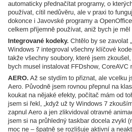
automaticky přednačítat programy, o kterých 
používat, cítil nedůvěru, ale v praxi to fung
dokonce i Javovské programy a OpenOffice s
celkem příjemně používat, aniž bych je měl
Integrované kodeky.
Chtělo by se zavolat 
Windows 7 integroval všechny klíčové kode
takže všechny soubory, které jsem zkoušel, š
bych musel instalovat FFDshow, CoreAVC n
AERO.
Až se stydím to přiznat, ale vcelku js
Aero. Původně jsem rovnou přepnul na klas
koukat na nějaké efekty, počítač mám od toh
jsem si řekl, „když už ty Windows 7 zkouším
zapnul Aero a jen zlikvidoval otravné anima
jsem si na průhledný taskbar docela zvykl (
moc ne – špatně se rozlišuje aktivní a neakt