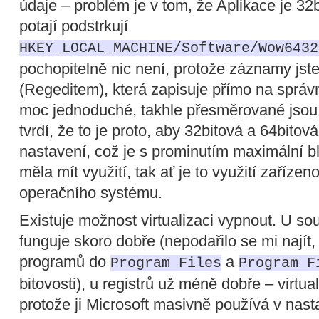
údaje – problém je v tom, že Aplikace je 32
potají podstrkují
HKEY_LOCAL_MACHINE/Software/Wow6432
pochopitelně nic není, protože záznamy jste 
(Regeditem), která zapisuje přímo na správ
moc jednoduché, takhle přesměrované jsou j
tvrdí, že to je proto, aby 32bitová a 64bito
nastavení, což je s prominutím maximální b
měla mít využití, tak ať je to využití zaříze
operačního systému.
Existuje možnost virtualizaci vypnout. U s
funguje skoro dobře (nepodařilo se mi najít,
programů do
a
Program Files
Program F
bitovosti), u registrů už méně dobře – virtual
protože ji Microsoft masivně používá v nast