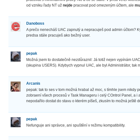
od vzniku řady NT už
nejde
pracovat pod omezeným účtem, ale
mu
Danoboss
A prečo nenecháš UAC zapnutý a nepracuješ pod admin účtom? Kým
predsa stále pracuješ ako bežný user.
pepak
Možná jsem to dostatečně nezdůraznil: Já totiž nejen vypínám UA
(skupina USERS). Kdybych vypnul UAC, ale byl Administrátor, tak m
Arcanis
pepak: tak to ses v tom možná hrabal až moc, s tímhle jsem nikdy
zobraení všech procesů v Task Manageru i celý COntrol Panel, a i ad
nepodařilo dostat do stavu o kterém píšeš, zkusím to možná ještě 
pepak
Nefunguje ani správce, ani spuštění v režimu kompatibility.