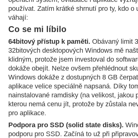
používat. Zatím krátké shrnutí pro ty, kdo
váhají:
Co se mi líbilo
64bitový přístup k paměti.
Obávaný limit 3
32bitových desktopových Windows mě našt
klidným, protože jsem investoval do softwar
dokáže obejít. Nelze ovšem přehlédnout sk
Windows dokáže z dostupných 8 GB čerpat l
aplikace velice speciálně napsaná. Díky t
nainstalované ramdisky (na velikost, jakou p
kterou nemá cenu jít, protože by zůstala ne
pro aplikace.
Podpora pro SSD (solid state disks).
Wind
podporu pro SSD. Začíná to už při připravov