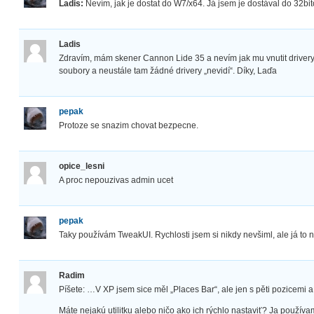
Ladis:
Nevím, jak je dostat do W7/x64. Já jsem je dostával do 32bit
Ladis
Zdravím, mám skener Cannon Lide 35 a nevím jak mu vnutit drivery 
soubory a neustále tam žádné drivery „nevidí“. Díky, Laďa
pepak
Protoze se snazim chovat bezpecne.
opice_lesni
A proc nepouzivas admin ucet
pepak
Taky používám TweakUI. Rychlosti jsem si nikdy nevšiml, ale já to 
Radim
Píšete: …V XP jsem sice měl „Places Bar“, ale jen s pěti pozicemi
Máte nejakú utilitku alebo ničo ako ich rýchlo nastaviť? Ja používa