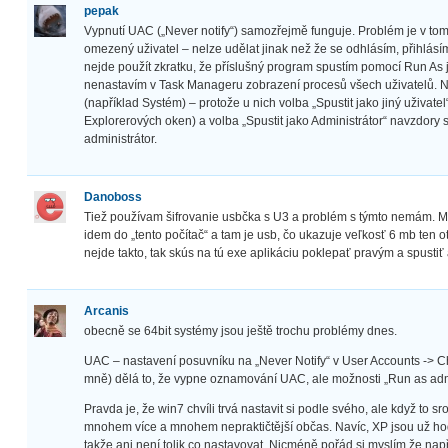
pepak
Vypnutí UAC („Never notify“) samozřejmě funguje. Problém je v tom,
omezený uživatel – nelze udělat jinak než že se odhlásím, přihlásím
nejde použít zkratku, že příslušný program spustím pomocí Run As 
nenastavím v Task Manageru zobrazení procesů všech uživatelů. 
(například Systém) – protože u nich volba „Spustit jako jiný uživate
Explorerových oken) a volba „Spustit jako Administrátor“ navzdor
administrátor.
Danoboss
Tiež používam šifrovanie usbčka s U3 a problém s týmto nemám. M
idem do „tento počítač“ a tam je usb, čo ukazuje veľkosť 6 mb ten otv
nejde takto, tak skús na tú exe aplikáciu poklepať pravým a spustiť
Arcanis
obecně se 64bit systémy jsou ještě trochu problémy dnes.
UAC – nastavení posuvníku na „Never Notify“ v User Accounts ->
mně) dělá to, že vypne oznamování UAC, ale možnosti „Run as adm
Pravda je, že win7 chvíli trvá nastavit si podle svého, ale když to
mnohem více a mnohem nepraktičtější občas. Navíc, XP jsou už hodn
takže ani není tolik co nastavovat. Nicméně pořád si myslím že na