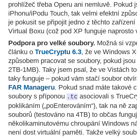
prohlížeč třeba Operu ani nemluvě. Pokud js
iPhonu/iPodu Touch, tak velmi efektní způso
je pokusit se připojit jedno z těchto zařízení
Virtual Boxu (což pod XP funguje naprosto 
Podpora pro velké soubory.
Možná si vzpo
článku o
TrueCryptu 6.3
, že ve Windows X
způsobem pracovat se soubory, pokud jsou t
2TB-1MB). Taky jsem psal, že ve Vistách t
taky funguje – pokud vám stačí soubor otvír
FAR Manageru
. Pokud snad máte takové ch
soubory s příponou
asociovali s TrueCry
.tc
poklikáním („poEnterováním“), tak na ně z
souborů (testováno na 4TB) to občas funguje
několikaminutovému chroupání Windows n
není dost virtuální paměti. Takže velký soubo