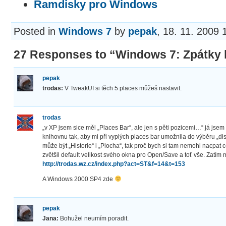
Ramdisky pro Windows
Posted in
Windows 7
by
pepak
, 18. 11. 2009 
27 Responses to “Windows 7: Zpátky 
pepak
trodas:
V TweakUI si těch 5 places můžeš nastavit.
trodas
„v XP jsem sice měl „Places Bar“, ale jen s pěti pozicemi…“ já jsem k
knihovnu tak, aby mi při vyplých places bar umožnila do výběru „dis
může být „Historie“ i „Plocha“, tak proč bych si tam nemohl nacpat c
zvětšil default velikost svého okna pro Open/Save a toť vše. Zatím m
http://trodas.wz.cz/index.php?act=ST&f=14&t=153
A Windows 2000 SP4 zde
pepak
Jana:
Bohužel neumím poradit.