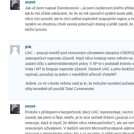
pepak
Jak už jsem napsal Danobossovi – já jsem zastáncem jiného přístu
tak to má zůstat zakázané, ne že se mě operační systém bude ptát, je
něco chci povolit, tak to chci udělat explicitně (napsáním loginu a 
systém ve vhodnou chvíli vyvolá potvrzující dialog a ještě zajistí, 
běžící proces.
jirik
UAC – pracuji rovněž pod omezeným uživatelem (skupina USERS)
zabezpečení naprosto úžasně. Když něco instaluji nebo měním na s
zadání účtu s administrátorskými právy. V XP to v podstatě bránilo
Vista i W7 to funguje naprosto úžasně. Osobně UAC a jeho funkčno
vypínají, považuji za jeden z největších přínosů Vista/W7.
Jediné, co mi v tomto režimu vadí je to, že bohužel vyvolání poža
vždy korektně při použití Total Commander.
pepak
Protože s přístupem k bezpečnosti, který UAC reprezentuje, nechci
zavedl, tak jsem si říkal, dobře, je to sice nečisté řešení („pracuji
omezuje, když si myslí, že dělám něco nebezpečného“), ale asi není
omezeným uživatelem. V dalších verzích Microsoft postupně utáhne
pracovat s minimálními právy. No a co se stalo: V příští verzi Micro