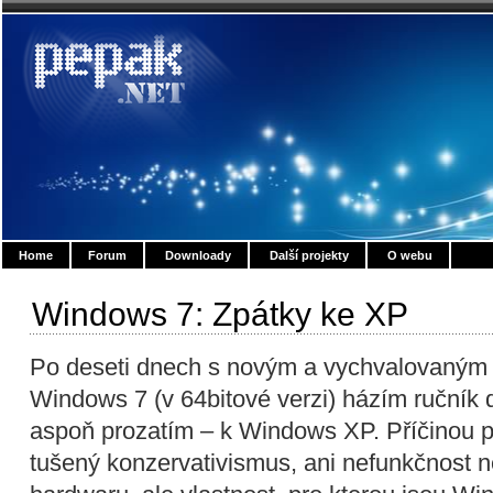
Home
Forum
Downloady
Další projekty
O webu
Windows 7: Zpátky ke XP
Po deseti dnech s novým a vychvalovaný
Windows 7 (v 64bitové verzi) házím ručník 
aspoň prozatím – k Windows XP. Příčinou p
tušený konzervativismus, ani nefunkčnost n