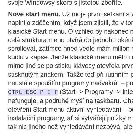
svoje Windowsy skoro s jistotou zboříte.
Nové start menu.
Už moje první setkání 
naplnilo zděšením, když jsem zjistil, že v 
klasické Start menu. O vzhled by nakonec ne
celá struktura menu otvírá do jednoho oké
scrollovat, zatímco hned vedle mám milion n
kudlu v kapse. Jenže klasické menu mělo i 
mimo jiné se po stisku klávesy otevřela prvn
stisknutým znakem. Takže teď při rutinním
neustále spouštím programy nadvakrát – p
(Start -> Programy -> Inte
CTRL+ESC P I F
nefunguje, a podruhé myší na taskbaru. Chá
otevření Start menu aktivní vyhledávání – 
instalační programy, ať si vytvářejí polžky
tak nic jiného než vyhledávání nezbývá, ale 