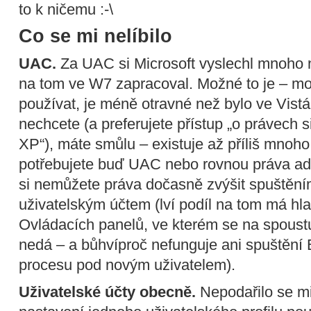
to k ničemu :-\
Co se mi nelíbilo
UAC.
Za UAC si Microsoft vyslechl mnoho 
na tom ve W7 zapracoval. Možné to je – m
používat, je méně otravné než bylo ve Vist
nechcete (a preferujete přístup „o právech 
XP“), máte smůlu – existuje až příliš mnoho
potřebujete buď UAC nebo rovnou práva admi
si nemůžete práva dočasně zvýšit spuštění
uživatelským účtem (lví podíl na tom má hl
Ovládacích panelů, ve kterém se na spoustu 
nedá – a bůhvíproč nefunguje ani spuštění
procesu pod novým uživatelem).
Uživatelské účty obecně.
Nepodařilo se mi 