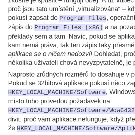
zkusíte je spustit – fungují obě). A už vůb
proč jsou tato umístění „virtualizována“ – k
pokusí zapsat do
, operačn
Program Files
zápis do
a na pozad
Program Files (x86)
překlady sem a tam. Navíc, pokud se aplik
kam nemá práva, tak ten zápis taky přesměru
aplikace se o ničem nedozví!
Dohledat, proč
několika uživateli chová nevyzpytatelně, je
Naprosto zrůdných rozměrů to dosahuje v pří
Pokud se 32bitová aplikace pokusí něco zap
, Windows
HKEY_LOCAL_MACHINE/Software
místo toho provedou požadavek na
HKEY_LOCAL_MACHINE/Software/Wow6432
divit, proč vám aplikace nefunguje, když pře
že
HKEY_LOCAL_MACHINE/Software/Apli