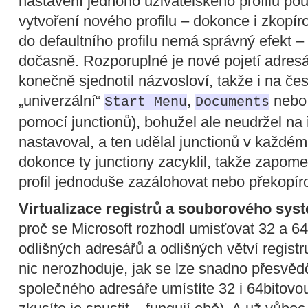
nastavení jednoho uživatelského profilu pou
vytvoření nového profilu – dokonce i zkopír
do defaultního profilu nemá správný efekt –
dočasně. Rozporuplné je nové pojetí adresář
konečně sjednotil názvosloví, takže i na 
„univerzální“
,
neb
Start Menu
Documents
pomocí junctionů), bohužel ale neudržel na 
nastavoval, a ten udělal junctionů v každém 
dokonce ty junctiony zacyklil, takže zapom
profil jednoduše zazálohovat nebo překopír
Virtualizace registrů a souborového sys
proč se Microsoft rozhodl umisťovat 32 a 64
odlišných adresářů a odlišných větví registr
nic nerozhoduje, jak se lze snadno přesvěd
společného adresáře umístíte 32 i 64bitovou