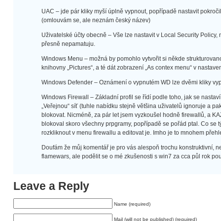
UAC – jde pár kliky myší úplně vypnout, popřípadě nastavit pokroči
(omlouvám se, ale neznám český název)
Uživatelské účty obecně – Vše lze nastavit v Local Security Policy, 
přesně nepamatuju.
Windows Menu – možná by pomohlo vytvořit si někde strukturovanou 
knihovny „Pictures“, a té dát zobrazení „As contex menu“ v nastaven
Windows Defender – Oznámení o vypnutém WD lze dvěmi kliky vypn
Windows Firewall – Základní profil se řídí podle toho, jak se nastav
„Veřejnou“ síť (tuhle nabídku stejně většina uživatelů ignoruje a p
blokovat. Nicméně, za pár let jsem vyzkoušel hodně firewallů, a K
blokoval skoro všechny prpgramy, popřípadě se pořád ptal. Co se t
rozkliknout v menu firewallu a editovat je. Imho je to mnohem přehl
Doufám že můj komentář je pro vás alespoň trochu konstruktivní, ne
flamewars, ale podělit se o mé zkušenosti s win7 za cca půl rok pou
Leave a Reply
Name (required)
Mail (will not be published) (required)