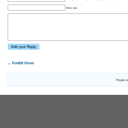
Web site
←
PunBB fórum
Pepak.n