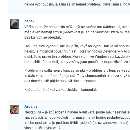
někde vypnout šlo, já s tím zatím neměl problém, i když jsem si ho 
pepak
Věřím tomu, že nestabilita může být ovlivněna tou 64bitovostí, ale
mě Seven nemají smysl (64bitovost je jediná vlastnost, která mi reá
bez kterých se obejdu).
UAC jde sice vypnout, ale jak píšu, když ho vypnu, tak velká spous
nexistuje možnost použít "run as". Totéž Windows Defender – v Actio
efekt. To je právě ten problém, který vidím ve Windows na každém kr
bude chtít něco měnit, ale ty změny jsou prostě tak nepraktické, že to
Problém firewallu není v tom, že se ptá – problém je v tom, že v sed
to dalo v rozumné době pojmout. Tady stoprocentně platí, že když s
pak docela jistě půjde nastavit docela snadno.
Každopádně děkuji za konstruktivní komentář.
Arcanis
Nestabilita – je způsobená hlavně 64bit verzí podle mě, nesetkal j
tím, že bych já nebo kdokoli jiný, musel nějak hodně restartovat p
trochu nestabilita je problém 64bit systémů (ať už windows, Linux
vlastnost či chybu win7.