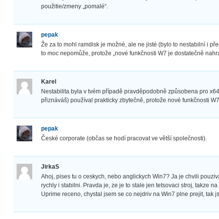
použitie/zmeny „pomalé“.
pepak
Že za to mohl ramdisk je možné, ale ne jisté (bylo to nestabilní i pře
to moc nepomůže, protože „nové funkčnosti W7 je dostatečně nahra
Karel
Nestabilita byla v tvém případě pravděpodobně způsobena pro x64 
přiznáváš) používal prakticky zbytečně, protože nové funkčnosti W7
pepak
České corporate (občas se hodí pracovat ve větší společnosti).
JirkaS
Ahoj, pises tu o ceskych, nebo anglickych Win7? Ja je chvili pou
rychly i stabilni. Pravda je, ze je to stale jen tetsovaci stroj, tak
Uprime receno, chystal jsem se co nejdriv na Win7 plne prejit, tak js