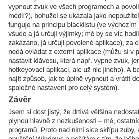
vypnout zvuk ve všech programech a povolit
médií?), bohužel se ukázala jako nepoužitel
funguje na principu blacklistu (ve výchozím
všude a já určuji výjimky; mě by se víc hodi
zakázáno, já určuji povolené aplikace), za d
nedá ovládat z externí aplikace (můžu si v
nastavit klávesu, která např. vypne zvuk, jen
hotkeyovací aplikaci, ale už nic jiného). A 
najít způsob, jak to úplně vypnout a vrátit 
společné nastavení pro celý systém).
Závěr
Jsem si dost jistý, že drtivá většina nedosta
plynou hlavně z nezkušenosti – mé, ostatníc
programů. Proto nad nimi sice skřípu zuby, 
opuštění Windows a počítám s tím, že běhe