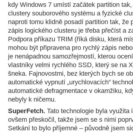
kdy Windows 7 umístí začátek partition tak,
clustery souborového systému a fyzické clu
naproti tomu klidně posadí partition tak, že
zápis logického clusteru je třeba přečíst a z
Podpora příkazu TRIM (říká disku, která mí
mohou být připravena pro rychlý zápis nebo 
je nenápadnou samozřejmostí, kterou ocenít
vlastníky velmi rychlého SSD, který se na 
šneka. Fajnovostmi, bez kterých bych se obe
automatické vypnutí „urychlovacích“ techn
automatické defragmentace v okamžiku, kdy
nebyly k ničemu.
SuperFetch.
Tato technologie byla využita i
ovšem přeskočil, takže jsem se s nimi popr
Setkání to bylo příjemné – původně jsem s