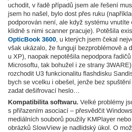
uchodit, v řadě případů jsem ale řešení mus
jsem ho našel, bylo dost přes ruku (napřík
podporován není, ale když systému vnutíte
klidně s nimi scanner pracuje). Potěšila ex
OpticBook 3600
, u kterých jsem čekal nejv
však ukázalo, že fungují bezproblémově a 
u XP), naopak nepotěšila nepodpora řadičů
Microsoftu, tak bohužel i ze strany 3WARE)
rozchodit U3 funkcionalitu flashdisku Sand
bych se vcelku i obešel, jenže bez spuště
zadat dešifrovací heslo…
Kompatibilita softwaru.
Velké problémy jso
s přiřazením asociací – přesvědčit Windows
mediálních souborů použily KMPlayer nebo
obrázků SlowView je nadlidský úkol. O možn