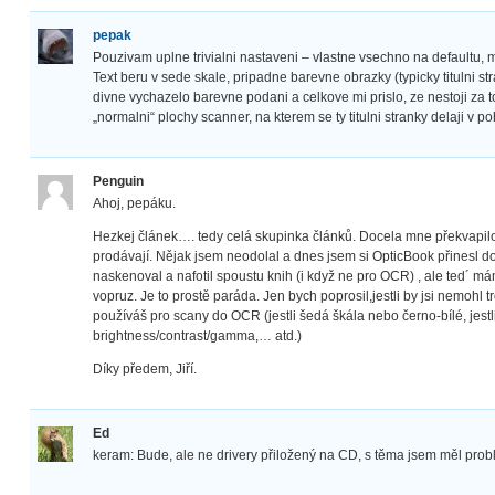
pepak
Pouzivam uplne trivialni nastaveni – vlastne vsechno na defaultu, 
Text beru v sede skale, pripadne barevne obrazky (typicky titulni s
divne vychazelo barevne podani a celkove mi prislo, ze nestoji za 
„normalni“ plochy scanner, na kterem se ty titulni stranky delaji v p
Penguin
Ahoj, pepáku.
Hezkej článek…. tedy celá skupinka článků. Docela mne překvapilo
prodávají. Nějak jsem neodolal a dnes jsem si OpticBook přinesl d
naskenoval a nafotil spoustu knih (i když ne pro OCR) , ale ted´ má
vopruz. Je to prostě paráda. Jen bych poprosil,jestli by jsi nemohl 
používáš pro scany do OCR (jestli šedá škála nebo černo-bílé, jest
brightness/contrast/gamma,… atd.)
Díky předem, Jiří.
Ed
keram: Bude, ale ne drivery přiložený na CD, s těma jsem měl probl