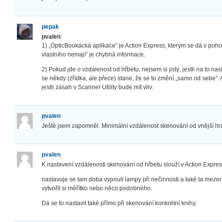
pepak
pvalen
:
1) „OpticBookácká aplikace“ je Action Express, kterým se dá v poh
vlastního nemají“ je chybná informace.
2) Pokud jde o vzdálenost od hřbetu, nejsem si jistý, jestli na to nas
se někdy (zřídka, ale přece) stane, že se to změní „samo od sebe“. 
jestli zásah v Scanner Utility bude mít vliv.
pvalen
Ještě jsem zapomněl. Minimální vzdálenost skenování od vnější hr
pvalen
K nastavení vzdálenosti skenování od hřbetu slouží v Action Express 
nastavuje se tam doba vypnutí lampy při nečinnosti a také ta mezer
vytvořit si měřítko nebo něco podobného.
Dá se to nastavit také přímo při skenování konkrétní knihy.