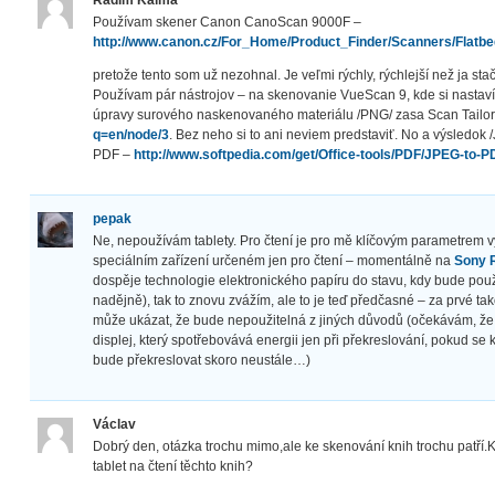
Radim Kalma
Používam skener Canon CanoScan 9000F –
http://www.canon.cz/For_Home/Product_Finder/Scanners/Flat
pretože tento som už nezohnal. Je veľmi rýchly, rýchlejší než ja sta
Používam pár nástrojov – na skenovanie VueScan 9, kde si nastav
úpravy surového naskenovaného materiálu /PNG/ zasa Scan Tailo
q=en/node/3
. Bez neho si to ani neviem predstaviť. No a výsledok
PDF –
http://www.softpedia.com/get/Office-tools/PDF/JPEG-to-P
pepak
Ne, nepoužívám tablety. Pro čtení je pro mě klíčovým parametrem vyu
speciálním zařízení určeném jen pro čtení – momentálně na
Sony 
dospěje technologie elektronického papíru do stavu, kdy bude použi
nadějně), tak to znovu zvážím, ale to je teď předčasné – za prvé t
může ukázat, že bude nepoužitelná z jiných důvodů (očekávám, že k
displej, který spotřebovává energii jen při překreslování, pokud s
bude překreslovat skoro neustále…)
Václav
Dobrý den, otázka trochu mimo,ale ke skenování knih trochu patří.K
tablet na čtení těchto knih?