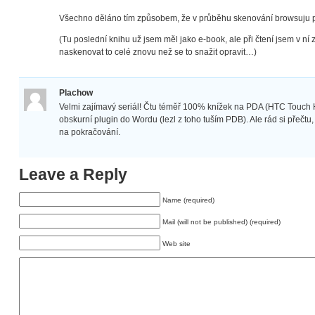
Všechno děláno tím způsobem, že v průběhu skenování browsuju 
(Tu poslední knihu už jsem měl jako e-book, ale při čtení jsem v ní z
naskenovat to celé znovu než se to snažit opravit…)
Plachow
Velmi zajímavý seriál! Čtu téměř 100% knížek na PDA (HTC Touch 
obskurní plugin do Wordu (lezl z toho tuším PDB). Ale rád si přečtu,
na pokračování.
Leave a Reply
Name (required)
Mail (will not be published) (required)
Web site