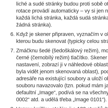
liché a sudé stránky budou proti sobě 
rotace provádí automaticky – vy si jen n
každá lichá stránka, každá sudá stránk
žádná stránka).
Když je skener připraven, vyznačím v o
kterou budu skenovat (typicky celou str
Zmáčknu šedé (šedoškálový režim), mo
černé (černobílý režim) tlačítko. Skener 
nastavení, zobrazí ji v náhledové oblast
byla vidět jenom skenovaná oblast), po
adresáře na existující soubory a uloží 
souboru navazovalo (tzn. pokud mám j
defaultní „Image“, podívá se na všechn
0002“ atd. a udělá třeba „Image 0101“).