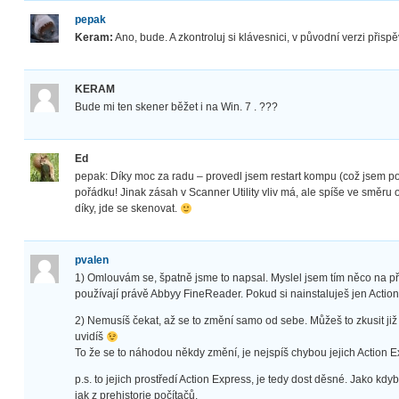
pepak
Keram:
Ano, bude. A zkontroluj si klávesnici, v původní verzi přispě
KERAM
Bude mi ten skener běžet i na Win. 7 . ???
Ed
pepak: Díky moc za radu – provedl jsem restart kompu (což jsem po i
pořádku! Jinak zásah v Scanner Utility vliv má, ale spíše ve směru o
díky, jde se skenovat.
pvalen
1) Omlouvám se, špatně jsme to napsal. Myslel jsem tím něco na p
používají právě Abbyy FineReader. Pokud si nainstaluješ jen Action
2) Nemusíš čekat, až se to změní samo od sebe. Můžeš to zkusit již 
uvidíš
To že se to náhodou někdy změní, je nejspíš chybou jejich Action
p.s. to jejich prostředí Action Express, je tedy dost děsné. Jako kd
jak z prehistorie počítačů.