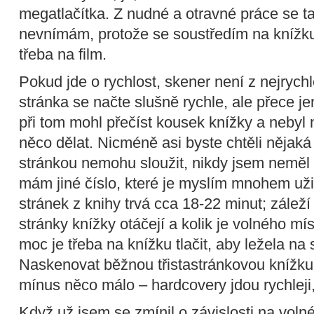
megatlačítka. Z nudné a otravné práce se t
nevnímám, protože se soustředím na knížk
třeba na film.
Pokud jde o rychlost, skener není z nejrychl
stránka se načte slušně rychle, ale přece je
při tom mohl přečíst kousek knížky a nebyl 
něco dělat. Nicméně asi byste chtěli nějaká 
stránkou nemohu sloužit, nikdy jsem neměl p
mám jiné číslo, které je myslím mnohem už
stránek z knihy trvá cca 18-22 minut; zálež
stránky knížky otáčejí a kolik je volného mís
moc je třeba na knížku tlačit, aby ležela na
Naskenovat běžnou třistastránkovou knížku 
mínus něco málo – hardcovery jdou rychleji
Když už jsem se zmínil o závislosti na voln