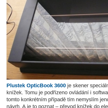
Plustek OpticBook 3600
je skener speciál
knížek. Tomu je podřízeno ovládání i softwa
tomto konkrétním případě tím nemyslím jen
návrh. A je to poznat – převod knížek do ele