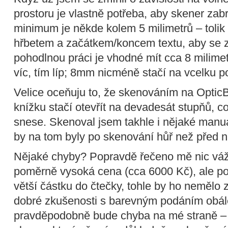
prostoru je vlastně potřeba, aby skener zab
minimum je někde kolem 5 milimetrů – tolik
hřbetem a začátkem/koncem textu, aby se za
pohodlnou práci je vhodné mít cca 8 milime
víc, tím líp; 8mm nicméně stačí na vcelku p
Velice oceňuju to, že skenováním na OpticB
knížku stačí otevřít na devadesát stupňů, co
snese. Skenoval jsem takhle i nějaké manuá
by na tom byly po skenování hůř než před n
Nějaké chyby? Popravdě řečeno mě nic vá
poměrně vysoká cena (cca 6000 Kč), ale pok
větší částku do čtečky, tohle by ho nemělo
dobré zkušenosti s barevným podáním obále
pravděpodobně bude chyba na mé straně – 