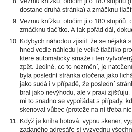
Vezmu knížku, otočím ji o 180 stupňů (
dostane druhá stránka) a zmáčknu tlačí
Vezmu knížku, otočím ji o 180 stupňů, 
zmáčknu tlačítko. A tak pořád dál, doku
Kdybych náhodou zjistil, že se nějaká s
hned vedle náhledu je velké tlačítko pr
které automaticky smaže i ten vytvořený
zpět. Jediné, co to nezmění, je natočen
byla poslední stránka otočena jako lich
jako sudá i v případě, že poslední str
bral jako nevýhodu, ale v praxi zjišťuju, 
mi to snadno se vypořádat s případy, k
skenovat vůbec (protože na ní třeba nic
Když je kniha hotová, vypnu skener, vy
zadaného adresáře si vyzvednu všechn