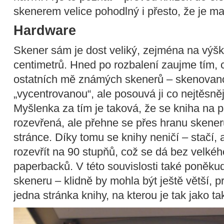
skenerem velice pohodlný i přesto, že je ma
Hardware
Skener sám je dost veliký, zejména na výš
centimetrů. Hned po rozbalení zaujme tím, 
ostatních mě známých skenerů – skenovan
„vycentrovanou“, ale posouvá ji co nejtěsněj
Myšlenka za tím je taková, že se kniha na 
rozevřená, ale přehne se přes hranu skene
stránce. Díky tomu se knihy neničí – stačí, 
rozevřít na 90 stupňů, což se dá bez velkéh
paperbacků. V této souvislosti také poněku
skeneru – klidně by mohla být ještě větší, 
jedna stránka knihy, na kterou je tak jako ta