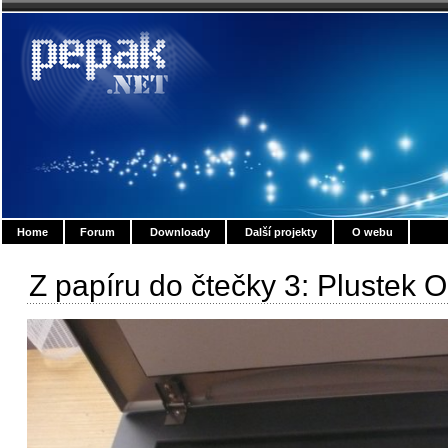
Home
Forum
Downloady
Další projekty
O webu
Z papíru do čtečky 3: Plustek 