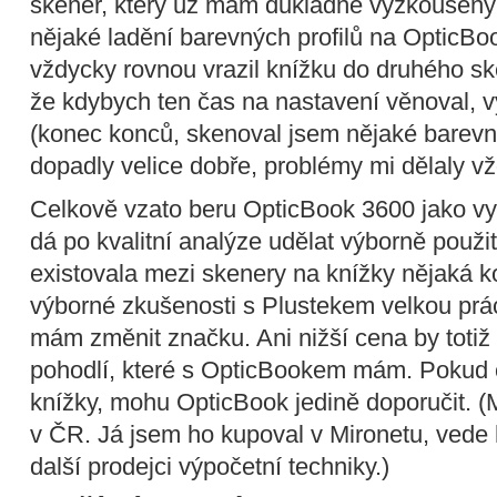
skener, který už mám důkladně vyzkoušený
nějaké ladění barevných profilů na OpticBoo
vždycky rovnou vrazil knížku do druhého s
že kdybych ten čas na nastavení věnoval, v
(konec konců, skenoval jsem nějaké barevn
dopadly velice dobře, problémy mi dělaly v
Celkově vzato beru OpticBook 3600 jako vyn
dá po kvalitní analýze udělat výborně použi
existovala mezi skenery na knížky nějaká k
výborné zkušenosti s Plustekem velkou prác
mám změnit značku. Ani nižší cena by totiž 
pohodlí, které s OpticBookem mám. Pokud 
knížky, mohu OpticBook jedině doporučit. (
v ČR. Já jsem ho kupoval v Mironetu, vede 
další prodejci výpočetní techniky.)