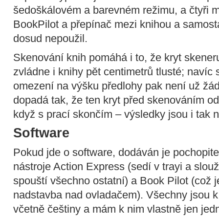
šedoškálovém a barevném režimu, a čtyři me
BookPilot a přepínač mezi knihou a samosta
dosud nepoužil.
Skenování knih pomáhá i to, že kryt skener
zvládne i knihy pět centimetrů tlusté; navíc
omezení na výšku předlohy pak není už žád
dopadá tak, že ten kryt před skenováním od
když s prací skončím – výsledky jsou i tak n
Software
Pokud jde o software, dodáván je pochopit
nástroje Action Express (sedí v trayi a slouž
spouští všechno ostatní) a Book Pilot (což 
nadstavba nad ovladačem). Všechny jsou k 
včetně češtiny a mám k nim vlastně jen jed