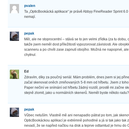
pvalen
Ta „OpticBookácká aplikace“ je právě Abbyy FineReader Sprint 6.0 
nemají.
pepak
Měl, ale ne stoprocentní – stává se to jen velmi zřídka (za tu dobu
takže jsem neměl dost příležitostí vypozorovat závislosti. Ale obvy
scanneru a po chvíli zase zapnutí obojího. Možná ne napoprvé, al
chytnul.
Ed
Zdravím, díky za poučný seriál. Mám problém, dnes jsem si jej přines
začal skenovat oněch zmiňovaných 5-8 mm od hřbetu. Jsem z toho už
Paper nečiní ve snímání od hřbetu žádný rozdíl, prostě mi začne s
stejně zlomit, jako u normálních skenerů. Neměl byste někdo radu?
pepak
Vůbec netuším. Vlastně mě ani nenapadlo pátrat po tom, jak sken
OpticBookáckou aplikací je extrémně pohodlné a já si tak jako tak 
nevadí, že se napřed načtou na disk a teprve odtamtud je hrnu d