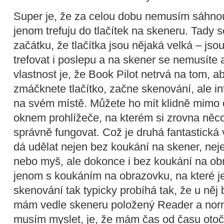
Super je, že za celou dobu nemusím sáhnou
jenom trefuju do tlačítek na skeneru. Tady
začátku, že tlačítka jsou nějaká velká – jso
trefovat i poslepu a na skener se nemusíte 
vlastnost je, že Book Pilot netrvá na tom, ab
zmáčknete tlačítko, začne skenování, ale in
na svém místě. Můžete ho mít klidně mimo
oknem prohlížeče, na kterém si zrovna něco
správně fungovat. Což je druhá fantastická
dá udělat nejen bez koukání na skener, nej
nebo myš, ale dokonce i bez koukání na o
jenom s koukáním na obrazovku, na které j
skenování tak typicky probíhá tak, že u něj
mám vedle skeneru položený Reader a normá
musím myslet, je, že mám čas od času otočit