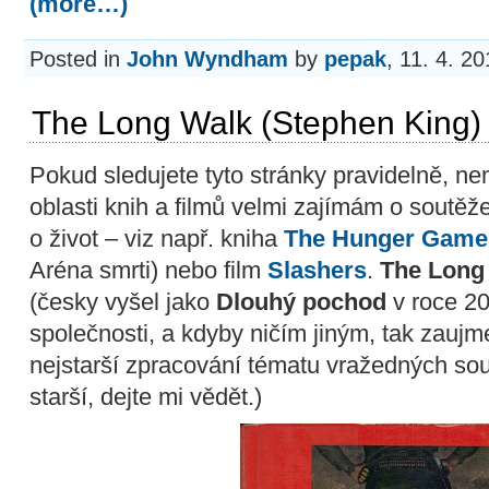
(more…)
Posted in
John Wyndham
by
pepak
, 11. 4. 2
The Long Walk (Stephen King)
Pokud sledujete tyto stránky pravidelně, n
oblasti knih a filmů velmi zajímám o soutěž
o život – viz např. kniha
The Hunger Game
Aréna smrti) nebo film
Slashers
.
The Long
(česky vyšel jako
Dlouhý pochod
v roce 20
společnosti, a kdyby ničím jiným, tak zaujm
nejstarší zpracování tématu vražedných sou
starší, dejte mi vědět.)