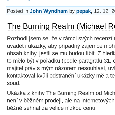
Posted in
John Wyndham
by
pepak
, 12. 12. 
The Burning Realm (Michael R
Rozhodl jsem se, že v rámci svých recenz
uvádět i ukázky, aby případný zájemce moh
obsah knihy, jestli se mu budou líbit. Z hl
to mělo být v pořádku (podle paragrafu 31,
majitel práv s mým názorem nesouhlasí, uví
kontaktoval kvůli odstranění ukázky mě a t
soud.
Ukázka z knihy The Burning Realm od Mich
není v běžném prodeji, ale na internetovýc
běžné sehnat za velice nízkou cenu.