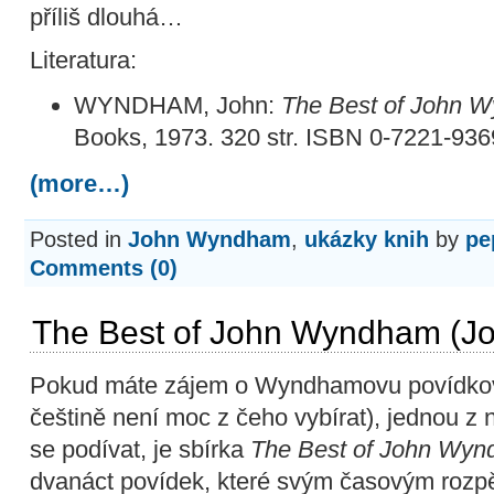
příliš dlouhá…
Literatura:
WYNDHAM, John:
The Best of John 
Books, 1973. 320 str. ISBN 0-7221-936
(more…)
Posted in
John Wyndham
,
ukázky knih
by
pe
Comments (0)
The Best of John Wyndham (
Pokud máte zájem o Wyndhamovu povídkovou
češtině není moc z čeho vybírat), jednou z n
se podívat, je sbírka
The Best of John Wy
dvanáct povídek, které svým časovým rozpě