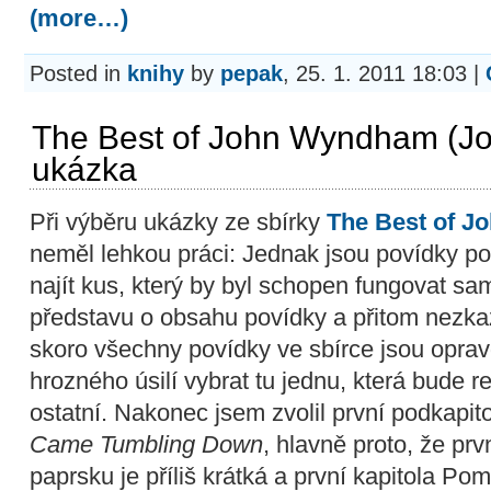
(more…)
Posted in
knihy
by
pepak
, 25. 1. 2011 18:03 |
The Best of John Wyndham (J
ukázka
Při výběru ukázky ze sbírky
The Best of 
neměl lehkou práci: Jednak jsou povídky po
najít kus, který by byl schopen fungovat sa
představu o obsahu povídky a přitom nezkaz
skoro všechny povídky ve sbírce jsou oprav
hrozného úsilí vybrat tu jednu, která bude 
ostatní. Nakonec jsem zvolil první podkapit
Came Tumbling Down
, hlavně proto, že prv
paprsku je příliš krátká a první kapitola Po