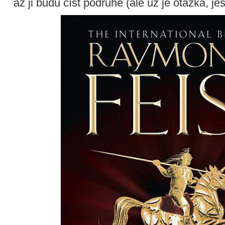
až ji budu číst podruhé (ale už je otázka, jestl