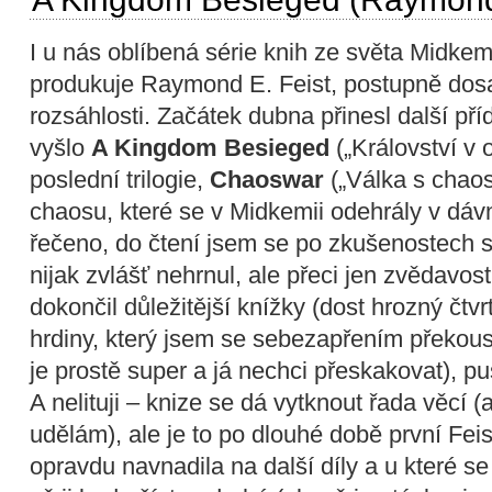
I u nás oblíbená série knih ze světa Midkemie
produkuje Raymond E. Feist, postupně dos
rozsáhlosti. Začátek dubna přinesl další př
vyšlo
A Kingdom Besieged
(„Království v o
poslední trilogie,
Chaoswar
(„Válka s chaos
chaosu, které se v Midkemii odehrály v dáv
řečeno, do čtení jsem se po zkušenostech 
nijak zvlášť nehrnul, ale přeci jen zvědavos
dokončil důležitější knížky (dost hrozný čtvrt
hrdiny, který jsem se sebezapřením překousa
je prostě super a já nechci přeskakovat), pus
A nelituji – knize se dá vytknout řada věcí (
udělám), ale je to po dlouhé době první Fei
opravdu navnadila na další díly a u které 