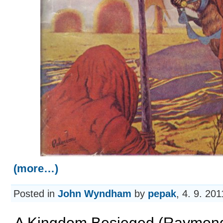
(more…)
Posted in
John Wyndham
by
pepak
, 4. 9. 20
A Kingdom Besieged (Raymond 