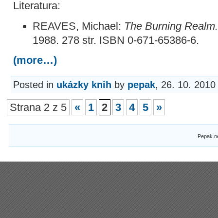
Literatura:
REAVES, Michael:
The Burning Realm.
1988. 278 str. ISBN 0-671-65386-6.
(more…)
Posted in
ukázky knih
by
pepak
, 26. 10. 2010
Strana 2 z 5
«
1
2
3
4
5
»
Pepak.n