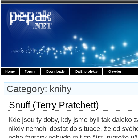
Home
Forum
Downloady
Další projekty
O webu
Category: knihy
Snuff (Terry Pratchett)
Kde jsou ty doby, kdy jsme byli tak daleko 
nikdy nemohl dostat do situace, že od svého
nebo fantasy nebude mít co číst, protože 