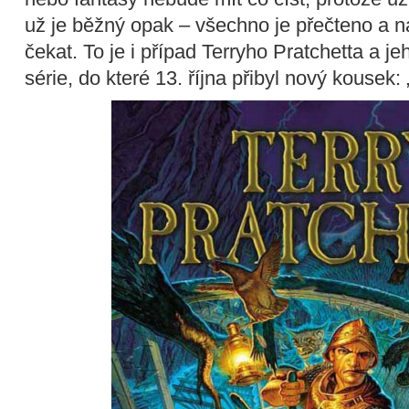
už je běžný opak – všechno je přečteno a n
čekat. To je i případ Terryho Pratchetta a
série, do které 13. října přibyl nový kousek: