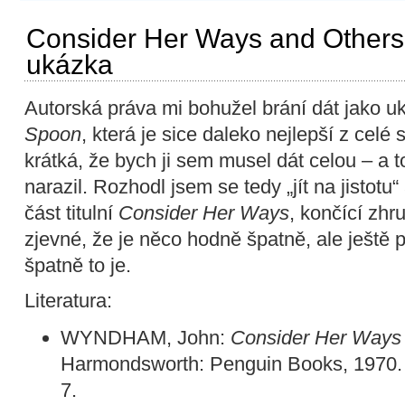
Consider Her Ways and Other
ukázka
Autorská práva mi bohužel brání dát jako 
Spoon
, která je sice daleko nejlepší z celé 
krátká, že bych ji sem musel dát celou – a t
narazil. Rozhodl jsem se tedy „jít na jistot
část titulní
Consider Her Ways
, končící zhr
zjevné, že je něco hodně špatně, ale ještě
špatně to je.
Literatura:
WYNDHAM, John:
Consider Her Ways 
Harmondsworth: Penguin Books, 1970. 
7.