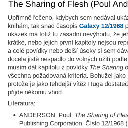
The Sharing of Flesh (Poul An
Upřímně řečeno, kdybych sem nedával uk
knihám, tak snad časopis
Galaxy 12/1968
p
ukázek má totiž tu zásadní nevýhodu, že jeh
krátké, nebo jejich první kapitoly nejsou r
a celé povídky nebo delší úseky si sem dáv
docela jistě nespadlo do volných užití podl
musím dát kapitolu z povídky
The Sharing o
všechna požadovaná kriteria. Bohužel jako 
protože je jako tehdejší vítěz Huga dostateč
přijde někomu vhod…
Literatura:
ANDERSON, Poul:
The Sharing of Fle
Publishing Corporation. Číslo 12/1968 (r