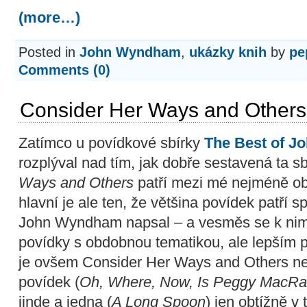
(more…)
Posted in
John Wyndham
,
ukázky knih
by
pe
Comments (0)
Consider Her Ways and Other
Zatímco u povídkové sbírky
The Best of 
rozplýval nad tím, jak dobře sestavená ta sb
Ways and Others
patří mezi mé nejméně obl
hlavní je ale ten, že většina povídek patří 
John Wyndham napsal – a vesměs se k nim 
povídky s obdobnou tematikou, ale lepším 
je ovšem Consider Her Ways and Others ne
povídek (
Oh, Where, Now, Is Peggy MacRaf
jinde a jedna (
A Long Spoon
) jen obtížně v 