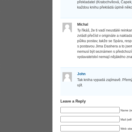
překladatel (Kratochvílová, Čapek,
každou knihu překládá úplně někdo
Michal
Ty říkáš, že ti vadí neustálé reink
zvládl přečíst v originále a nakl
půlku postav, takže se Spára, resp
s postavou Jima Dashera a to jsem
nemusí být seznámen s předchozím
vydavatelství nemají nějákého znal
John
Tak kniha vypadá zajímavě. Přemýš
ujít.
Leave a Reply
Name (re
Mail (wil
Web sit