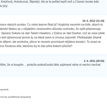
 Krejčová, Holubcová, Štpiský). Ale je to pořád lepší než u Classic books kde
 jiný.
19. 6. 2012 (11:24)
arnace starých postav. Co mám teprve říkat já? Anglicky neumím na tolik, abych to
adatelství Wales se z nějákého zvráceného důvodu rozhodlo, že opět přejmenuje
. Speara Sokola se stal Talwin Hawkins, z Elána se stal Dashel, což se zase plete
 teď výjmenoval jenom ty, na které jsem si zrovna vzpoměl. Překladatel zřejmě
 dějem, ale proboha, přece to muselo procházet nějákou korekcí. To snad ve
ce Feistova díla, kterůmu by to dali před tiskem přečíst?
2. 6. 2011 (20:54)
lím, že si koupím… protože pokračování této zajímavé série si nechci nechat
quired)
l not be published) (required)
e