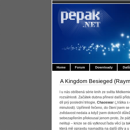
Home
Forum
Downloady
Dalš
A Kingdom Besieged (Raymo
I u nás oblíbená série knih ze světa Midkemi
rozsáhlosti. Začátek dubna přinesl další pří
díl prý poslední trilogie,
Chaoswar
(„Válka s 
minulosti). Upřímně řečeno, do čtení jsem se
zvědavost nedala a když jsem dokončil důležitě
sebezapřením překousal jenom proto, že pátý d
nelituji – knize se dá vytknout řada věcí (a t
která mě opravdu navnadila na další díly a u 