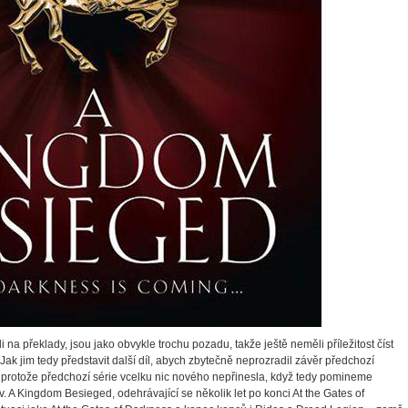
 na překlady, jsou jako obvykle trochu pozadu, takže ještě neměli příležitost číst
 Jak jim tedy představit další díl, abych zbytečně neprozradil závěr předchozí
i, protože předchozí série vcelku nic nového nepřinesla, když tedy pomineme
. A Kingdom Besieged, odehrávající se několik let po konci At the Gates of