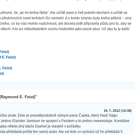
esné, že „se mi kniha líbila“. Ale určitě jsem ji četl jedním dechem a určitě se
m o předchozích osmi knihách říci nemohl. A v tomto smyslu byla kniha pěkná – sice
ého, co by nás mohlo nadchnout, ale docela jistě připravila půdu pro to, aby se
dílech. A to po několikaletém suchu hodnotím jako jasné plus. Už aby tu ty další
eist)
E. Feist)
 Feist)
st)
(Raymond E. Feist)”
19. 7. 2012 (14:38)
šičku jinak. Elán je pravděpodobně výmysl pana Čapka, který Hadí Ságu
po jménu Elander Jamison ve spojení s Feistem a to jméno neeexistuje. Konkláve
pka někdo jiný takže Dashel je vlastně v pořádku.
a překládat pořád ten samý autor. Ale od dob co vychází už ho překládá 5