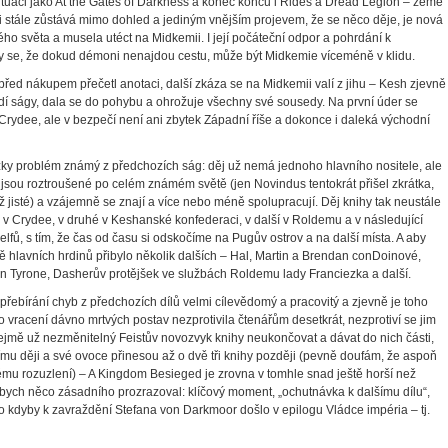
situaci jako At the Gates of Darkness a konec konců i Rides a Dread Legion – země
 stále zůstává mimo dohled a jediným vnějším projevem, že se něco děje, je nová
ho světa a musela utéct na Midkemii. I její počáteční odpor a pohrdání k
y se, že dokud démoni nenajdou cestu, může být Midkemie víceméně v klidu.
i před nákupem přečetl anotaci, další zkáza se na Midkemii valí z jihu – Kesh zjevně
 ságy, dala se do pohybu a ohrožuje všechny své sousedy. Na první úder se
Crydee, ale v bezpečí není ani zbytek Západní říše a dokonce i daleká východní
ůžky problém známý z předchozích ság: děj už nemá jednoho hlavního nositele, ale
é jsou roztroušené po celém známém světě (jen Novindus tentokrát přišel zkrátka,
í už jisté) a vzájemně se znají a více nebo méně spolupracují. Děj knihy tak neustále
e v Crydee, v druhé v Keshanské konfederaci, v další v Roldemu a v následující
fů, s tím, že čas od času si odskočíme na Pugův ostrov a na další místa. A aby
 hlavních hrdinů přibylo několik dalších – Hal, Martin a Brendan conDoinové,
n Tyrone, Dasherův protějšek ve službách Roldemu lady Franciezka a další.
 přebírání chyb z předchozích dílů velmi cílevědomý a pracovitý a zjevně je toho
bo vracení dávno mrtvých postav nezprotivila čtenářům desetkrát, nezprotiví se jim
řejmě už nezměnitelný Feistův novozvyk knihy neukončovat a dávat do nich části,
mu ději a své ovoce přinesou až o dvě tři knihy později (pevně doufám, že aspoň
ému rozuzlení) – A Kingdom Besieged je zrovna v tomhle snad ještě horší než
ž bych něco zásadního prozrazoval: klíčový moment, „ochutnávka k dalšímu dílu“,
o kdyby k zavraždění Stefana von Darkmoor došlo v epilogu Vládce impéria – tj.