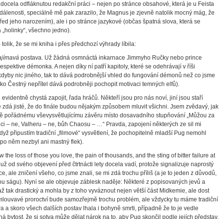
docela odfláknutou redakční práci – nejen po stránce obsahové, která je u Feista
zdálenosti, speciálně mě pak zarazilo, že Magnus je zjevně natolik mocný mág, že
 před jeho narozením), ale i po stránce jazykové (občas špatná slova, která se
 „holinky“, všechno jedno).
tolik, že se mi kniha i přes předchozí výhrady líbila:
ajímavá
postava. Už žádná osmnáctá inkarnace Jimmyho Ručky nebo prince
spektive démonka. A nejen díky ní patří kapitoly, které se odehrávají v říši
dyby nic jiného, tak to dává podrobnější vhled do fungování démonů než co jsme
ko Čestný nepřítel dává podrobněji pochopit motivaci temných elfů).
evidentně chystá zapojit, řada hráčů. Někteří jsou pro nás noví, jiní jsou staří
zdá jisté, že do finále budou nějakým způsobem mluvit všichni. Jsem zvědavý, jak
ečně pořádnému vševysvětlujícímu závěru místo dosavadního stupňování „Můžou za
anci – ne, Valheru – ne, bůh Chaosu – …“ Pravda, zapojení některých ze sil mi
když připustím tradiční „filmové“ vysvětlení, že pochopitelně mladší Pug nemohl
 po něm nezbyl ani mastný flek).
w the loss of those you love, the pain of thousands, and the sting of bitter failure at
) mi už od svého objevení před čtrtnácti lety docela vadí, protože signalizuje naprostý
 ale zničení všeho, co jsme znali, se mi zdá trochu příliš (a je to jeden z důvodů,
 ságu). Nyní se ale objevuje záblesk naděje: Některé z popisovaných jevů a
až tak drastický a mohla by z toho vyváznout nejen větší část Midkemie, ale dost
louvavé proroctví bude samozřejmě trochu problém, ale vždycky tu máme tradiční
 a skoro všech dalších postav lhala i bohyně smrti, případně že to je vedle
á bytost, že si sotva může dělat nárok na to, aby Pug skončil podle jejích představ.