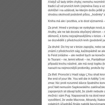
A když už tady drtím chyby, nemohu nezmínit 
tradicí už od prvních knih (zejména časy a v
dohlížel i na události, ke kterým došlo ještě
shodou okolností podobně píšou, „hodinky“ a
Kniha má ale i pozitiva, a to dost významná – 
Za prvé: Hned v prologu se vyskytuje nová
z
Aruthy, ale ne tak docela obyčejný démon – re
démonů, k tomu nejzajímavějšímu v knize – k
se dozvěděli z předchozích knih (podobně ja
Za druhé: Do hry se v knize zapojila, nebo se 
známí z předchozích ság, každopádně se ale 
to Feist zvládne – ale nedivil bych se kon
to Tsurani – ne, temní elfové – ne, Pantathi
připadá trochu násilné, ale má svoji logiku (
narazit na nejmocnější protivníky, protože by
Za třetí: Proroctví z Hadí ságy („You shall kno
the end of your life. You will die in futility.“
zmar. Nic proti rozumné dávce špatného konce,
proč fakt nemusím Sapkowského zaklínačskou
zapojených sil dávají tušit, že závěr nebude 
možná i sám Pug. Napasovat to na dost nesm
vysvětlení, že vedle Macrose, Mirandy, Nakora
ostatních účastníků finále natolik bezvýznamn