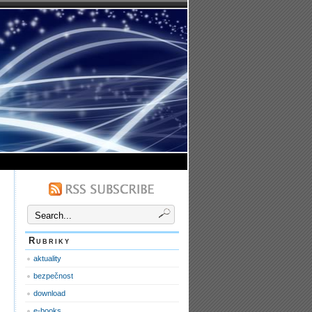
Rubriky
aktuality
bezpečnost
download
e-books