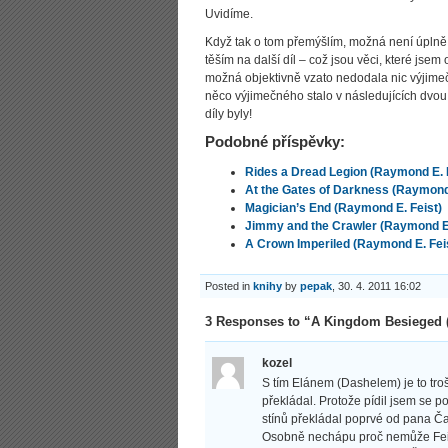
Uvidíme.
Když tak o tom přemýšlím, možná není úplně př
těším na další díl – což jsou věci, které jse
možná objektivně vzato nedodala nic výjimečn
něco výjimečného stalo v následujících dvou 
díly byly!
Podobné příspěvky:
Rides a Dread Legion (Raymond E. F
At the Gates of Darkness (Raymond 
Magician’s End (Raymond E. Feist)
Jimmy and the Crawler (Raymond E.
A Crown Imperiled (Raymond E. Fei
Posted in
knihy
by
pepak
, 30. 4. 2011 16:02
3 Responses to “A Kingdom Besieged 
kozel
S tím Elánem (Dashelem) je to tro
překládal. Protože pídil jsem se 
stínů překládal poprvé od pana Ča
Osobně nechápu proč nemůže Feist