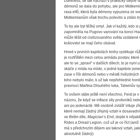
Darkness, se tak nachází v prakticky stejné 
démonů se dala do pohybu, ale pro Midkemii
rasa elfů, která byla démony vypuzena ze své
Midkemianům však trochu polevilo a zdálo b
To by ale byl těžký omyl. Jak ví každý, kdo s
zapomněla na Pugovo varování na konci Hadí
může těšit od civilizovaného světa vzdálené 
království se mají čeho obávat.
Hned v prvních kapitolách knihy vystrkuje r
je roztříštěn mezi celou armádu postav, kter
ale to se „spraví“ v dalších dílech, to je nyn
skáče z místa na místo, v jedné kapitole jsm
zase v říši démonů nebo v městě hvězdných el
toho nebylo málo, k už tak nepřehledné hordě
pravnuci Martina Dlouhého luka, Talwinův sy
To ovšem stále ještě není všechno, Feist je v
názoru, že když se inflace síly protivníků ne
ani po jedenácté. Mě osobně zvlášť irituje z
které nemají žádný zřejmý vztah k dosavadní
ve třetím díle,
Magician’s End
, dojde k nějak
Rides a Dread Legion, což už je co říct (ani
má s předchozím dějem asi takový vztah, jak
absolutně žádný).