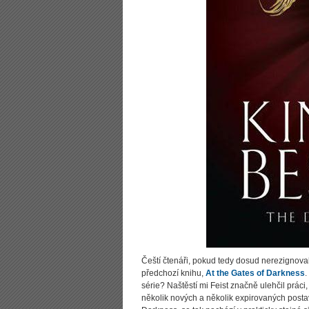
Čeští čtenáři, pokud tedy dosud nerezignovali
předchozí knihu,
At the Gates of Darkness
.
série? Naštěstí mi Feist značně ulehčil prác
několik nových a několik expirovaných postav