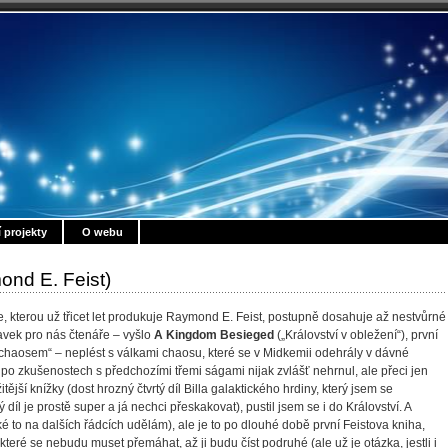
í projekty
O webu
nd E. Feist)
e, kterou už třicet let produkuje Raymond E. Feist, postupně dosahuje až nestvůrné
davek pro nás čtenáře – vyšlo
A Kingdom Besieged
(„Království v obležení“), první
chaosem“ – neplést s válkami chaosu, které se v Midkemii odehrály v dávné
 po zkušenostech s předchozími třemi ságami nijak zvlášť nehrnul, ale přeci jen
jší knížky (dost hrozný čtvrtý díl Billa galaktického hrdiny, který jsem se
íl je prostě super a já nechci přeskakovat), pustil jsem se i do Království. A
aké to na dalších řádcích udělám), ale je to po dlouhé době první Feistova kniha,
které se nebudu muset přemáhat, až ji budu číst podruhé (ale už je otázka, jestli i