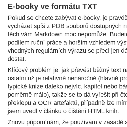
E-booky ve formátu TXT
Pokud se chcete zabývat e-booky, je pravd
vycházet spíš z PDB souborů dostupných n
těch vám Markdown moc nepomůže. Budete 
podílem ruční práce a horším vzhledem výs
vhodných regulárních výrazů se přeci jen 
dostat.
Klíčový problém je, jak převést běžný tex
ostatní už je relativně nenáročné (hlavně pr
typické knize daleko nejvíc, kapitol nebo b
poměrně málo), takže se to dá vyřešit při č
překlepů a OCR artefaktů, případně lze mír
jsem uvedl v článku o čištění HTML knih.
Znovu připomínám, že používám v zásadě s