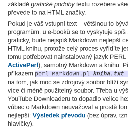
základě
grafické podoby
textu rozebere vše
převede to na HTML značky.
Pokud je váš vstupní text – většinou to bý
programům, u e-booků se to vyskytuje spíš 
graficky, bude nejspíš Markdown nejlepší ce
HTML knihu, protože celý proces vyřídíte j
tomu potřebovat nainstalovaný jazyk PERL 
ActivePerl
), samotný Markdown a knihu. P
příkazem
perl Markdown.pl
kniha.txt
>
na tom, jak moc se zdrojový soubor blíží s
více či méně použitelný soubor. Třeba u v
YouTube Downloaderu to dopadlo velice hez
vůbec o Markdown neuvažoval a prostě formá
nejlepší:
Výsledek převodu
(bez úprav, tz
hlavičky).