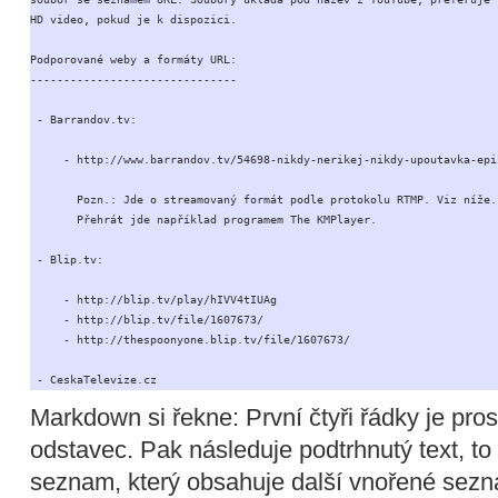
HD video, pokud je k dispozici.

Podporované weby a formáty URL:

-------------------------------

 - Barrandov.tv:

     - http://www.barrandov.tv/54698-nikdy-nerikej-nikdy-upoutavka-epiz
       Pozn.: Jde o streamovaný formát podle protokolu RTMP. Viz níže.

       Přehrát jde například programem The KMPlayer.

 - Blip.tv:

     - http://blip.tv/play/hIVV4tIUAg

     - http://blip.tv/file/1607673/

     - http://thespoonyone.blip.tv/file/1607673/

 - CeskaTelevize.cz
Markdown si řekne: První čtyři řádky je pros
odstavec. Pak následuje podtrhnutý text, t
seznam, který obsahuje další vnořené sezn