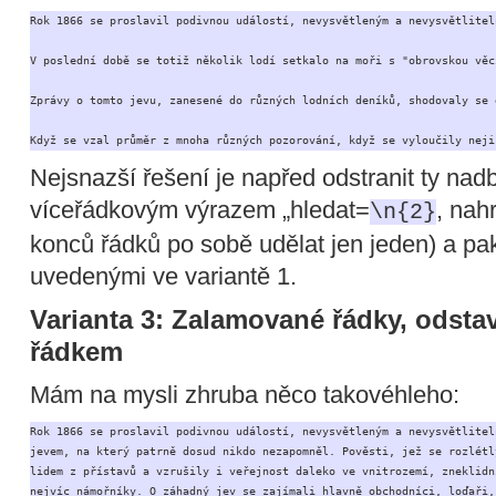
Rok 1866 se proslavil podivnou událostí, nevysvětleným a nevysvětlitel
V poslední době se totiž několik lodí setkalo na moři s "obrovskou věc
Zprávy o tomto jevu, zanesené do různých lodních deníků, shodovaly se 
Když se vzal průměr z mnoha různých pozorování, když se vyloučily neji
Nejsnazší řešení je napřed odstranit ty na
víceřádkovým výrazem „hledat=
, nah
\n{2}
konců řádků po sobě udělat jen jeden) a pa
uvedenými ve variantě 1.
Varianta 3: Zalamované řádky, odst
řádkem
Mám na mysli zhruba něco takovéhleho:
Rok 1866 se proslavil podivnou událostí, nevysvětleným a nevysvětliteln
jevem, na který patrně dosud nikdo nezapomněl. Pověsti, jež se rozlétly
lidem z přístavů a vzrušily i veřejnost daleko ve vnitrozemí, zneklidni
nejvíc námořníky. O záhadný jev se zajímali hlavně obchodníci, loďaři, 