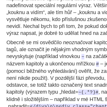
nadefinovat speciální regulární výraz. Větši
„kouknu a vidím“, ale tím hůř – „kouknu a vi
vysvětluje někomu, kdo příslušnou zkušeno
nevidí. Nechal bych to při tom, že pokud do
výraz napsat, je dobré to udělat hned na za
Obecně se mi osvědčilo
neoznačovat
kapit
tagů, ale označit je nějakým vhodným symbo
nevyskytuje (například vlnovkou
na začát
~
názvem kapitoly a ukončenou mřížkou
– j
#
(pomocí běžného vyhledávání) ověřit, že z
není nikde použit). V pozdější fázi převodu,
odstavce, se totiž takto označený text snadn
kapitoly (výrazem typu „hledat=
, n
~(.*?)#
klidně i složitějším – například v mé HTML
„nahradit=
</div>\n\n<div class="chap