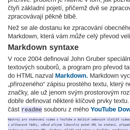
čtyři základní pojetí, přičemž dvě se zprac
zpracovávají pěkně blbě.
Než se ale dostanu ke zpracování obecného 
Markdown, která vám
může
celý převod vel
Markdown syntaxe
V roce 2004 definoval John Gruber speciál
textových souborů, a program pro převod t
do HTML nazval
Markdown.
Markdown vych
„přirozeného“ zápisu prostého textu, který 
značky, ale už jenom svým prostorovým ro
dobře definovat některé klíčové prvky textu.
část
souboru z mého
YouTube Dow
readme
Nástroj pro stahování videa z YouTube a dalších webových úložišť videa.
z příkazové řádky, odkud přijme libovolný počet URL ke stažení, případn
soubor se seznamem URL. Soubory ukládá pod název z YouTube, preferuje
