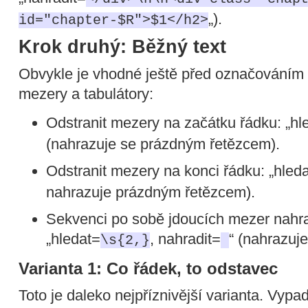
„).
id="chapter-$R">$1</h2>
Krok druhý: Běžný text
Obvykle je vhodné ještě před označováním 
mezery a tabulátory:
Odstranit mezery na začátku řádku: „hl
(nahrazuje se prázdným řetězcem).
Odstranit mezery na konci řádku: „hled
nahrazuje prázdným řetězcem).
Sekvenci po sobě jdoucích mezer nahra
„hledat=
, nahradit=
“ (nahrazuj
\s{2,}
Varianta 1: Co řádek, to odstavec
Toto je daleko nejpříznivější varianta. Vypa