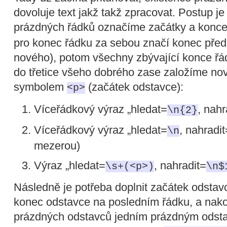
dovoluje text jakž takž zpracovat. Postup j
prázdných řádků označíme začátky a konce
pro konec řádku za sebou značí konec pře
nového), potom všechny zbývající konce ř
do třetice všeho dobrého zase založíme no
symbolem
(začátek odstavce):
<p>
Víceřádkový výraz „hledat=
, nahr
\n{2}
Víceřádkový výraz „hledat=
, nahradit
\n
mezerou)
Výraz „hledat=
, nahradit=
\s+(<p>)
\n$
Následně je potřeba doplnit začátek odstav
konec odstavce na posledním řádku, a nako
prázdných odstavců jedním prázdným ods