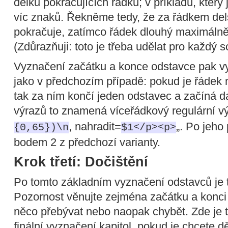
délku pokračujících řádků; v příkladu, který 
víc znaků. Řekněme tedy, že za řádkem de
pokračuje, zatímco řádek dlouhý maximálně
(Zdůrazňuji: toto je třeba udělat pro každý s
Vyznačení začátku a konce odstavce pak v
jako v předchozím případě: pokud je řádek
tak za ním končí jeden odstavec a začíná da
výrazů to znamená víceřádkový regulární vý
, nahradit=
„. Po jeho
{0,65})\n
$1</p><p>
bodem 2 z předchozí varianty.
Krok třetí: Dočištění
Po tomto základním vyznačení odstavců je tř
Pozornost věnujte zejména začátku a konci
něco přebývat nebo naopak chybět. Zde je 
finální vyznačení kapitol, pokud je chcete d