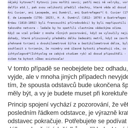
nějaký kytovec*( Kytovci jsou mořští savci; patří mezi ně velryby, vorv
delfín atd.), pak svou velikostí předčil všechny, které věda až dosud p
Ani Cuvier, ani Lacepede, ani Duméril, ani Quatrefages*( G. Cuvier (176
E. de Lacepede (1756- 1825), H. A. Duméril (1812- 1870) a Quatrefages d
Bréau (1810-1892) byli francouzští přírodovědci) by byli nepřipustili e
takového netvora - ledaže by ho spatřili vlastníma vědeckýma očima.

Když se vzal průměr z mnoha různých pozorování, když se vyloučily nejis
dohady, které přisuzovaly předmětu délku šedesáti metrů, když se zavrhl
přehnané tvrzení o dvoukilometrové šířce a šestikilometrové délce, bylo
souhlasit s tvrzením, že rozměry oné úžasné bytosti přesahují vše, co 

ichtyologové*(Ichtyolog se zabývá studiem ryb) až dosud připouštěli - j
ovšem ta bytost vůbec existovala!
V tomto případě se neobejdete bez odhadu,
vyjde, ale v mnoha jiných případech nevyjd
tím, že spousta odstavců bude ukončena šp
měly být, a vy je budete muset při korektuře 
Princip spojení vychází z pozorování, že vět
posledním řádkem odstavce, je výrazně krat
odstavec pokračuje. Potřebujete se podíva