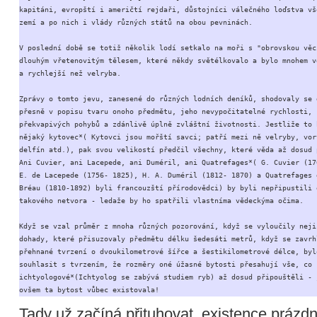
kapitáni, evropští i američtí rejdaři, důstojníci válečného loďstva vše
zemí a po nich i vlády různých států na obou pevninách.

V poslední době se totiž několik lodí setkalo na moři s "obrovskou věcí
dlouhým vřetenovitým tělesem, které někdy světélkovalo a bylo mnohem vě
a rychlejší než velryba.

Zprávy o tomto jevu, zanesené do různých lodních deníků, shodovaly se d
přesně v popisu tvaru onoho předmětu, jeho nevypočitatelné rychlosti, 

překvapivých pohybů a zdánlivě úplně zvláštní životnosti. Jestliže to b
nějaký kytovec*( Kytovci jsou mořští savci; patří mezi ně velryby, vorv
delfín atd.), pak svou velikostí předčil všechny, které věda až dosud p
Ani Cuvier, ani Lacepede, ani Duméril, ani Quatrefages*( G. Cuvier (176
E. de Lacepede (1756- 1825), H. A. Duméril (1812- 1870) a Quatrefages d
Bréau (1810-1892) byli francouzští přírodovědci) by byli nepřipustili e
takového netvora - ledaže by ho spatřili vlastníma vědeckýma očima.

Když se vzal průměr z mnoha různých pozorování, když se vyloučily nejis
dohady, které přisuzovaly předmětu délku šedesáti metrů, když se zavrhl
přehnané tvrzení o dvoukilometrové šířce a šestikilometrové délce, bylo
souhlasit s tvrzením, že rozměry oné úžasné bytosti přesahují vše, co 

ichtyologové*(Ichtyolog se zabývá studiem ryb) až dosud připouštěli - j
ovšem ta bytost vůbec existovala!
Tady už začíná přituhovat, existence prázd