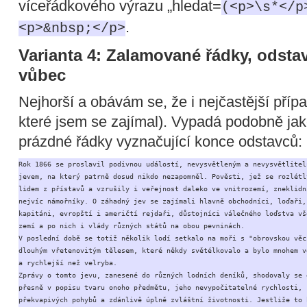
víceřádkového výrazu „hledat=
(<p>\s*</p
.
<p>&nbsp;</p>
Varianta 4: Zalamované řádky, odst
vůbec
Nejhorší a obávám se, že i nejčastější příp
které jsem se zajímal). Vypadá podobně jak
prázdné řádky vyznačující konce odstavců:
Rok 1866 se proslavil podivnou událostí, nevysvětleným a nevysvětliteln
jevem, na který patrně dosud nikdo nezapomněl. Pověsti, jež se rozlétly
lidem z přístavů a vzrušily i veřejnost daleko ve vnitrozemí, zneklidni
nejvíc námořníky. O záhadný jev se zajímali hlavně obchodníci, loďaři, 
kapitáni, evropští i američtí rejdaři, důstojníci válečného loďstva vše
zemí a po nich i vlády různých států na obou pevninách.

V poslední době se totiž několik lodí setkalo na moři s "obrovskou věcí
dlouhým vřetenovitým tělesem, které někdy světélkovalo a bylo mnohem vě
a rychlejší než velryba.

Zprávy o tomto jevu, zanesené do různých lodních deníků, shodovaly se d
přesně v popisu tvaru onoho předmětu, jeho nevypočitatelné rychlosti, 

překvapivých pohybů a zdánlivě úplně zvláštní životnosti. Jestliže to b