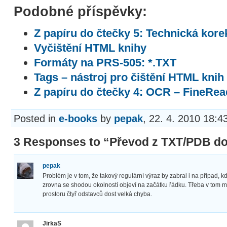
Podobné příspěvky:
Z papíru do čtečky 5: Technická kore
Vyčištění HTML knihy
Formáty na PRS-505: *.TXT
Tags – nástroj pro čištění HTML knih
Z papíru do čtečky 4: OCR – FineRea
Posted in
e-books
by
pepak
, 22. 4. 2010 18:4
3 Responses to “Převod z TXT/PDB d
pepak
Problém je v tom, že takový regulární výraz by zabral i na případ, 
zrovna se shodou okolností objeví na začátku řádku. Třeba v tom m
prostoru čtyř odstavců dost velká chyba.
JirkaS