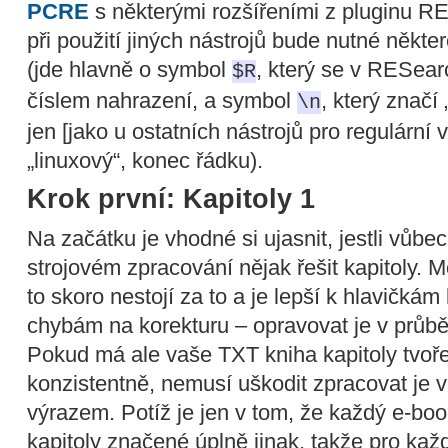
PCRE
s některými rozšířeními z pluginu 
při použití jiných nástrojů bude nutné někt
(jde hlavně o symbol
, který se v RESea
$R
číslem nahrazení, a symbol
, který značí
\n
jen [jako u ostatních nástrojů pro regulární 
„linuxový“, konec řádku).
Krok první: Kapitoly 1
Na začátku je vhodné si ujasnit, jestli vůbe
strojovém zpracování nějak řešit kapitoly. 
to skoro nestojí za to a je lepší k hlavičkám 
chybám na korekturu – opravovat je v průběh
Pokud má ale vaše TXT kniha kapitoly tvo
konzistentně, nemusí uškodit zpracovat je
výrazem. Potíž je jen v tom, že každý e-boo
kapitoly značené úplně jinak, takže pro kaž