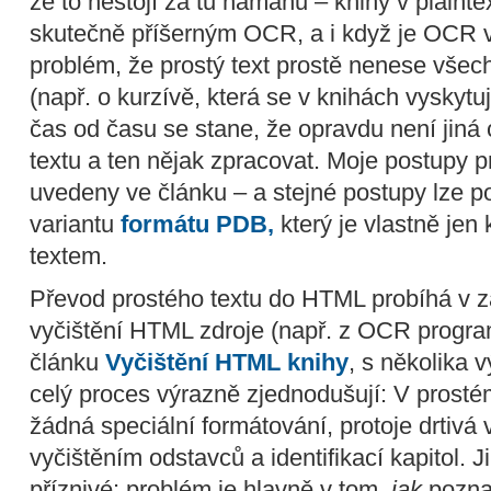
že to nestojí za tu námahu – knihy v plainte
skutečně příšerným OCR, a i když je OCR v
problém, že prostý text prostě nenese všec
(např. o kurzívě, která se v knihách vyskyt
čas od času se stane, že opravdu není jiná 
textu a ten nějak zpracovat. Moje postupy p
uvedeny ve článku – a stejné postupy lze po
variantu
formátu PDB,
který je vlastně je
textem.
Převod prostého textu do HTML probíhá v 
vyčištění HTML zdroje (např. z OCR program
článku
Vyčištění HTML knihy
, s několika 
celý proces výrazně zjednodušují: V prost
žádná speciální formátování, protoje drtivá
vyčištěním odstavců a identifikací kapitol. 
příznivé: problém je hlavně v tom,
jak
poznat