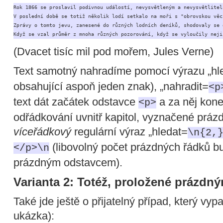
Rok 1866 se proslavil podivnou událostí, nevysvětleným a nevysvětlitel
V poslední době se totiž několik lodí setkalo na moři s "obrovskou věc
Zprávy o tomto jevu, zanesené do různých lodních deníků, shodovaly se 
Když se vzal průměr z mnoha různých pozorování, když se vyloučily neji
(Dvacet tisíc mil pod mořem, Jules Verne)
Text samotný nahradíme pomocí výrazu „hl
obsahující aspoň jeden znak), „nahradit=
<p
text dát začátek odstavce
a za něj kon
<p>
odřádkování uvnitř kapitol, vyznačené prázd
víceřádkový
regulární výraz „hledat=
\n{2,
(libovolný počet prázdných řádků b
</p>\n
prázdným odstavcem).
Varianta 2: Totéž, proložené prázdný
Také jde ještě o přijatelný případ, který vyp
ukázka):