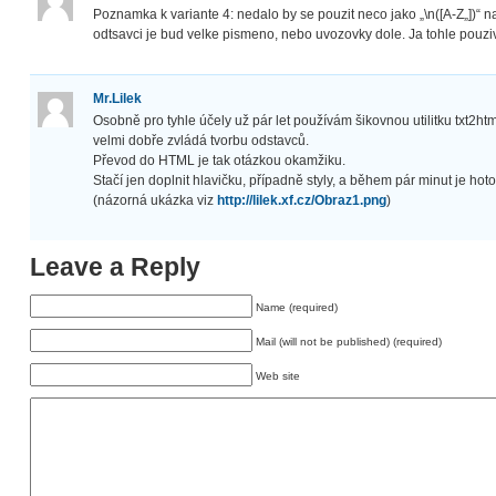
Poznamka k variante 4: nedalo by se pouzit neco jako „\n([A-Z„])“ n
odtsavci je bud velke pismeno, nebo uvozovky dole. Ja tohle pouziv
Mr.Lilek
Osobně pro tyhle účely už pár let používám šikovnou utilitku txt2htm
velmi dobře zvládá tvorbu odstavců.
Převod do HTML je tak otázkou okamžiku.
Stačí jen doplnit hlavičku, případně styly, a během pár minut je hot
(názorná ukázka viz
http://lilek.xf.cz/Obraz1.png
)
Leave a Reply
Name (required)
Mail (will not be published) (required)
Web site