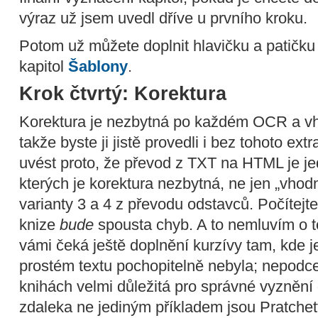
výraz už jsem uvedl dříve u prvního kroku.
Potom už můžete doplnit hlavičku a patičku
kapitol
Šablony
.
Krok čtvrtý: Korektura
Korektura je nezbytná po každém OCR a v
takže byste ji jistě provedli i bez tohoto ex
uvést proto, že převod z TXT na HTML je je
kterých je korektura nezbytná, ne jen „vhodná
varianty 3 a 4 z převodu odstavců. Počítejte
knize
bude
spousta chyb. A to nemluvím o t
vámi čeká ještě doplnění kurzívy tam, kde je
prostém textu pochopitelně nebyla; nepodce
knihách velmi důležitá pro správné vyznění 
zdaleka ne jediným příkladem jsou Pratche