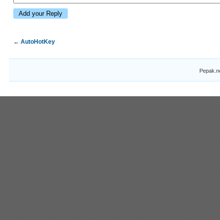
←
AutoHotKey
Pepak.n