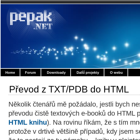
Home
Forum
Downloady
Další projekty
O webu
Převod z TXT/PDB do HTML
Několik čtenářů mě požádalo, jestli bych n
převodu čistě textových e-booků do HTML 
HTML knihu
). Na rovinu říkám, že s tím 
protože v drtivé většině případů, kdy jsem s