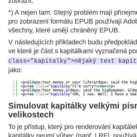
zobrazit.
*) A nejen tam. Stejný problém mají přinej
pro zobrazení formátu EPUB používají Adobe
všechny, které umějí chráněný EPUB.
V následujících příkladech budu předpoklá
ve které je část s kapitálkami vyznačená p
class="kapitalky">nějaký text kapit
jako:
1
<
p
>&ldquo;Your money or your life!&rdquo; said the hig
2
<
p
><
em
class
=
"kapitalky"
>I'm sorry?</
em
></
p
>
3
<
p
>&ldquo;Your money,&rdquo; said the highwayman, &ldq
4
<
p
><
em
class
=
"kapitalky"
>Oh, I see. Well, I have a sma
Simulovat kapitálky velkými pí
velikostech
To je přístup, který pro renderování kapitál
kapitálky neumí vůbec (např. LRF), používá