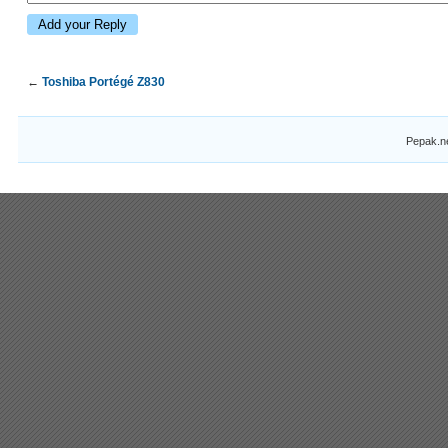
←
Toshiba Portégé Z830
Pepak.n