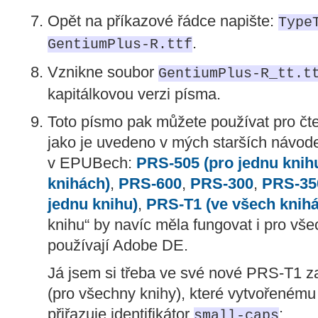
Opět na příkazové řádce napište:
Type
.
GentiumPlus-R.ttf
Vznikne soubor
GentiumPlus-R_tt.t
kapitálkovou verzi písma.
Toto písmo pak můžete používat pro č
jako je uvedeno v mých starších návod
v EPUBech:
PRS-505 (pro jednu knih
knihách)
,
PRS-600
,
PRS-300
,
PRS-35
jednu knihu)
,
PRS-T1 (ve všech knih
knihu“ by navíc měla fungovat i pro všec
používají Adobe DE.
Já jsem si třeba ve své nové PRS-T1 z
(pro všechny knihy), které vytvořeném
přiřazuje identifikátor
:
small-caps