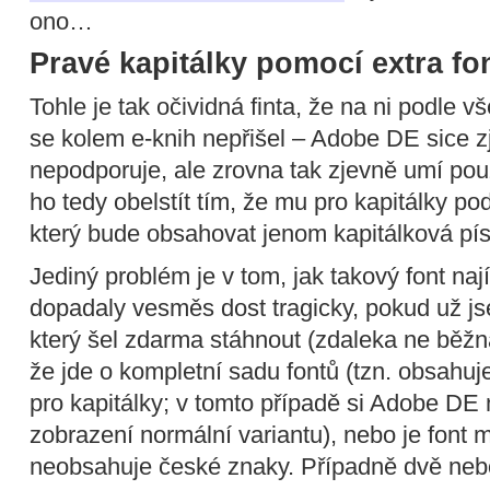
ono…
Pravé kapitálky pomocí extra fo
Tohle je tak očividná finta, že na ni podle v
se kolem e-knih nepřišel – Adobe DE sice z
nepodporuje, ale zrovna tak zjevně umí pou
ho tedy obelstít tím, že mu pro kapitálky po
který bude obsahovat jenom kapitálková pí
Jediný problém je v tom, jak takový font na
dopadaly vesměs dost tragicky, pokud už js
který šel zdarma stáhnout (zdaleka ne běžn
že jde o kompletní sadu fontů (tzn. obsahuj
pro kapitálky; v tomto případě si Adobe DE
zobrazení normální variantu), nebo je font 
neobsahuje české znaky. Případně dvě nebo 