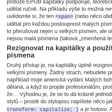
protože EPUB kapitálky podporuje, teoretick
udělat ručně. Na příkladu výše to možná ne
uvědomte si, že ten
(nebo něco obd
<span>
udělat pro každou posloupnost malých pís
to přerušovat nejen u velkých písmen, ale o
nejsou malá písmena (taková „zmenšená teč
Rezignovat na kapitálky a použí
písmena
Druhý přístup je, na kapitálky úplně rezign
velkými písmeny. Žádný strach, nebudete pr
například moje americká vydání Malých boh
dělaná, a když to projde profesionálům, pro
že… Výhodou je, že se to dá krásně jedno
stylů – prostě do stylopisu napíšete něco j
a je hotovo. A
transform: capitalize; }