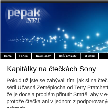
Home
Forum
Downloady
Další projekty
O webu
Kapitálky na čtečkách Sony
Pokud už jste se zabývali tím, jak si na čt
sérii Úžasná Zeměplocha od Terry Pratchetta
že je docela problém
přinutit Smrtě, aby v e
protože čtečka ani v jednom z podporovaný