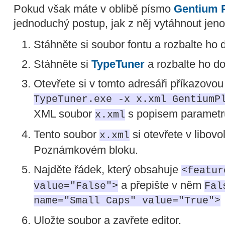
Pokud však máte v oblibě písmo
Gentium 
jednoduchý postup, jak z něj vytáhnout jeno
Stáhněte si soubor fontu a rozbalte ho
Stáhněte si
TypeTuner
a rozbalte ho do
Otevřete si v tomto adresáři příkazovo
TypeTuner.exe -x x.xml GentiumP
XML soubor
s popisem parametr
x.xml
Tento soubor
si otevřete v libovo
x.xml
Poznámkovém bloku.
Najděte řádek, který obsahuje
<featur
a přepište v něm
value="False">
Fal
name="Small Caps" value="True">
Uložte soubor a zavřete editor.