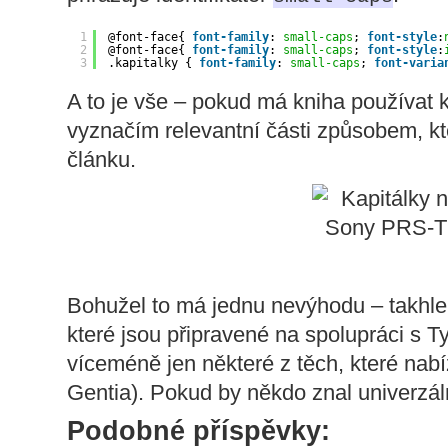
1
@font-face{ 
font-family
: 
small-caps
; 
font-style
:
2
@font-face{ 
font-family
: 
small-caps
; 
font-style
:
3
.kapitalky { 
font-family
: 
small-caps
; 
font-varia
A to je vše – pokud má kniha používat ka
vyznačím relevantní části způsobem, kt
článku.
Bohužel to má jednu nevýhodu – takhle 
které jsou připravené na spolupráci s 
víceméně jen některé z těch, které nabíz
Gentia). Pokud by někdo znal univerzál
Podobné příspěvky: