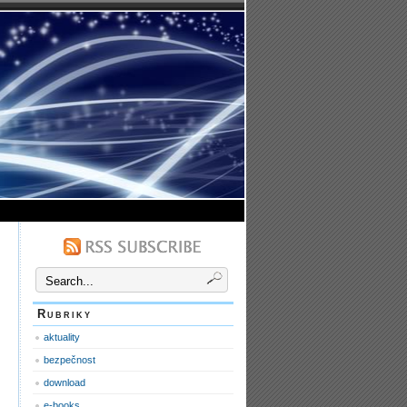
Rubriky
aktuality
bezpečnost
download
e-books