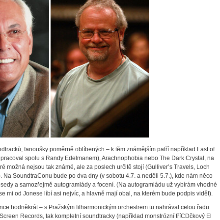
dtracků, fanoušky poměrně oblíbených – k těm známějším patří například Last of
 pracoval spolu s Randy Edelmanem), Arachnophobia nebo The Dark Crystal, na
ré možná nejsou tak známé, ale za poslech určitě stojí (Gulliver’s Travels, Loch
. Na SoundtraConu bude po dva dny (v sobotu 4.7. a neděli 5.7.), kde nám něco
 besedy a samozřejmě autogramiády a focení. (Na autogramiádu už vybírám vhodné
se mi od Jonese líbí asi nejvíc, a hlavně mají obal, na kterém bude podpis vidět).
once hodněkrát – s Pražským filharmonickým orchestrem tu nahrával celou řadu
 Screen Records, tak kompletní soundtracky (například monstrózní tříCDčkový El