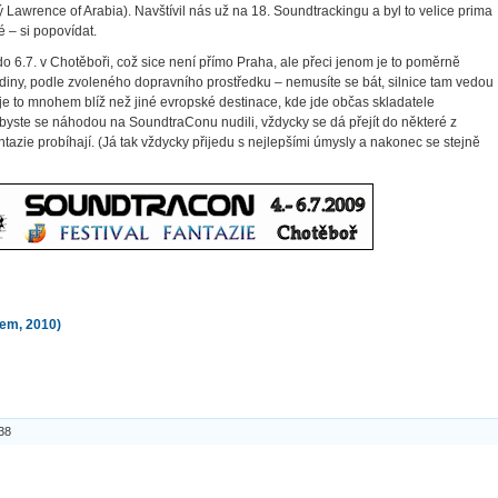
awrence of Arabia). Navštívil nás už na 18. Soundtrackingu a byl to velice prima
 – si popovídat.
 6.7. v Chotěboři, což sice není přímo Praha, ale přeci jenom je to poměrně
odiny, podle zvoleného dopravního prostředku – nemusíte se bát, silnice tam vedou
e to mnohem blíž než jiné evropské destinace, kde jde občas skladatele
dybyste se náhodou na SoundtraConu nudili, vždycky se dá přejít do některé z
Fantazie probíhají. (Já tak vždycky přijedu s nejlepšími úmysly a nakonec se stejně
em, 2010)
:38