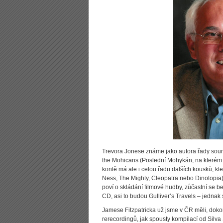
Trevora Jonese známe jako autora řady soun
the Mohicans (Poslední Mohykán, na kterém
kontě má ale i celou řadu dalších kousků, kte
Ness, The Mighty, Cleopatra nebo Dinotopia)
poví o skládání filmové hudby, zůčastní se
CD, asi to budou Gulliver’s Travels – jednak 
Jamese Fitzpatricka už jsme v ČR měli, dok
rerecordingů, jak spousty kompilací od Silva