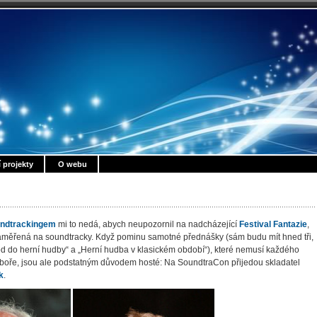
í projekty
O webu
undtrackingem
mi to nedá, abych neupozornil na nadcházející
Festival Fantazie
,
zaměřená na soundtracky. Když pominu samotné přednášky (sám budu mít hned tři,
d do herní hudby“ a „Herní hudba v klasickém období“), které nemusí každého
ěboře, jsou ale podstatným důvodem hosté: Na SoundtraCon přijedou skladatel
k
.