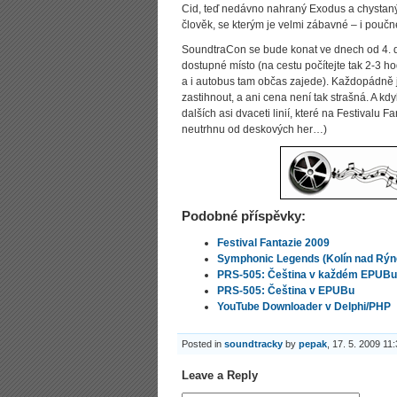
Cid, teď nedávno nahraný Exodus a chystaný L
člověk, se kterým je velmi zábavné – i poučné
SoundtraCon se bude konat ve dnech od 4. do
dostupné místo (na cestu počítejte tak 2-3 h
a i autobus tam občas zajede). Každopádně j
zastihnout, a ani cena není tak strašná. A k
dalších asi dvaceti linií, které na Festivalu 
neutrhnu od deskových her…)
Podobné příspěvky:
Festival Fantazie 2009
Symphonic Legends (Kolín nad Rýn
PRS-505: Čeština v každém EPUBu
PRS-505: Čeština v EPUBu
YouTube Downloader v Delphi/PHP
Posted in
soundtracky
by
pepak
, 17. 5. 2009 11
Leave a Reply