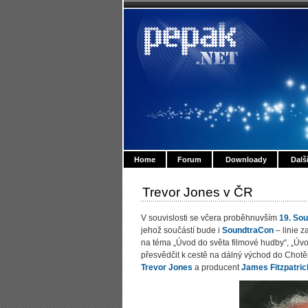
Home
Forum
Downloady
Dalš
Trevor Jones v ČR
V souvislosti se včera proběhnuvším
19. So
jehož součástí bude i
SoundtraCon
– linie 
na téma „Úvod do světa filmové hudby“, „Úvo
přesvědčit k cestě na dálný východ do Chot
Trevor Jones
a producent
James Fitzpatric