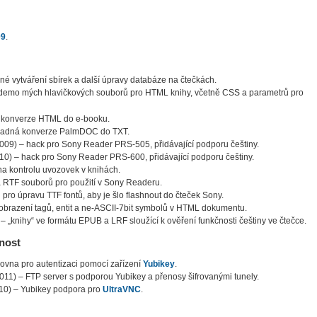
09
.
é vytváření sbírek a další úpravy databáze na čtečkách.
demo mých hlavičkových souborů pro HTML knihy, včetně CSS a parametrů pro
 konverze HTML do e-booku.
madná konverze PalmDOC do TXT.
009) – hack pro Sony Reader PRS-505, přidávající podporu češtiny.
10) – hack pro Sony Reader PRS-600, přidávající podporu češtiny.
na kontrolu uvozovek v knihách.
 RTF souborů pro použití v Sony Readeru.
 pro úpravu TTF fontů, aby je šlo flashnout do čteček Sony.
zobrazení tagů, entit a ne-ASCII-7bit symbolů v HTML dokumentu.
– „knihy“ ve formátu EPUB a LRF sloužící k ověření funkčnosti češtiny ve čtečce.
nost
ovna pro autentizaci pomocí zařízení
Yubikey
.
011) – FTP server s podporou Yubikey a přenosy šifrovanými tunely.
10) – Yubikey podpora pro
UltraVNC
.