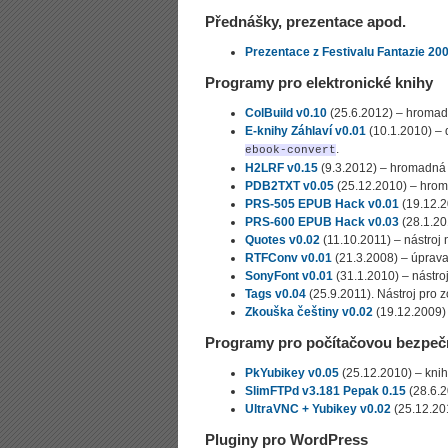
Přednášky, prezentace apod.
Prezentace z Festivalu Fantazie 20
Programy pro elektronické knihy
ColBuild v0.10
(25.6.2012) – hromadn
E-knihy Záhlaví v0.01
(10.1.2010) – 
.
ebook-convert
H2LRF v0.15
(9.3.2012) – hromadná
PDB2TXT v0.05
(25.12.2010) – hro
PRS-505 EPUB Hack v0.01
(19.12.2
PRS-600 EPUB Hack v0.03
(28.1.20
Quotes v0.02
(11.10.2011) – nástroj 
RTFConv v0.01
(21.3.2008) – úprava
SonyFont v0.01
(31.1.2010) – nástroj
Tags v0.04
(25.9.2011). Nástroj pro 
Zkouška češtiny v0.02
(19.12.2009) 
Programy pro počítačovou bezpeč
PkYubikey v0.05
(25.12.2010) – knih
SlimFTPd v3.181 Pepak 0.15
(28.6.2
UltraVNC + Yubikey v0.02
(25.12.20
Pluginy pro WordPress