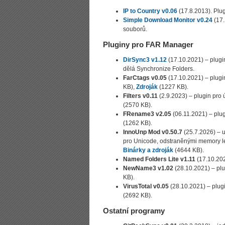
IP to Country v0.06
(17.8.2013). Plugi
Simple Download Monitor v0.24
(17.
souborů.
Pluginy pro FAR Manager
DirSync3 v1.12
(17.10.2021) – plugi
dělá Synchronize Folders.
FarCtags v0.05
(17.10.2021) – plugin
KB),
Zdroják
(1227 KB).
Filters v0.11
(2.9.2023) – plugin pro ú
(2570 KB).
FRename3 v2.05
(06.11.2021) – plu
(1262 KB).
InnoUnp Mod v0.50.7
(25.7.2026) – 
pro Unicode, odstraněnými memory lea
Binárky a zdroják
(4644 KB).
Named Folders Lite v1.11
(17.10.202
NewName3 v1.02
(28.10.2021) – pl
KB).
VirusTotal v0.05
(28.10.2021) – plug
(2692 KB).
Ostatní programy