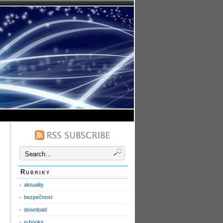
Rubriky
aktuality
bezpečnost
download
e-books