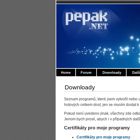
Home
Forum
Downloady
Dalš
Downloady
Seznam programů, které jsem vytvořil nebo u
hotových celkem dost, jen se musím dostat k
Pokud není uvedeno jinak, všechny zde odkaz
Jenom bych prosil, abych i v případných dalš
Certifikáty pro moje programy
Certifikáty pro moje programy