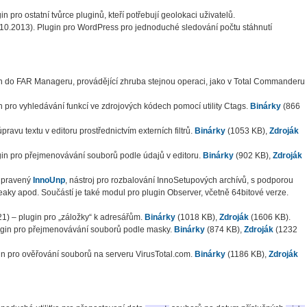
n pro ostatní tvůrce pluginů, kteří potřebují geolokaci uživatelů.
10.2013). Plugin pro WordPress pro jednoduché sledování počtu stáhnutí
n do FAR Manageru, provádějící zhruba stejnou operaci, jako v Total Commanderu
 pro vyhledávání funkcí ve zdrojových kódech pomocí utility Ctags.
Binárky
(866
pravu textu v editoru prostřednictvím externích filtrů.
Binárky
(1053 KB),
Zdroják
gin pro přejmenovávání souborů podle údajů v editoru.
Binárky
(902 KB),
Zdroják
upravený
InnoUnp
, nástroj pro rozbalování InnoSetupových archívů, s podporou
ky apod. Součástí je také modul pro plugin Observer, včetně 64bitové verze.
1) – plugin pro „záložky“ k adresářům.
Binárky
(1018 KB),
Zdroják
(1606 KB).
ugin pro přejmenovávání souborů podle masky.
Binárky
(874 KB),
Zdroják
(1232
in pro ověřování souborů na serveru VirusTotal.com.
Binárky
(1186 KB),
Zdroják