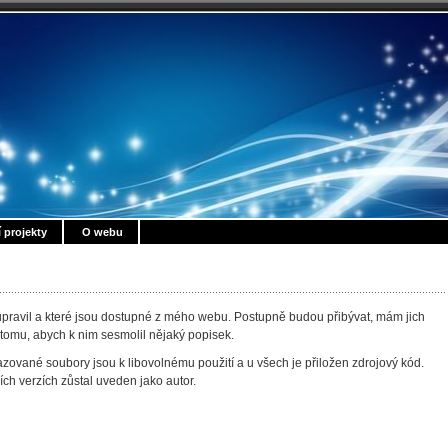
í projekty
O webu
pravil a které jsou dostupné z mého webu. Postupně budou přibývat, mám jich
 tomu, abych k nim sesmolil nějaký popisek.
ované soubory jsou k libovolnému použití a u všech je přiložen zdrojový kód.
ích verzích zůstal uveden jako autor.