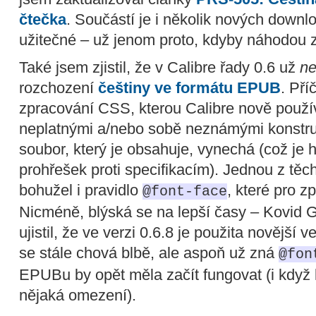
čtečka
. Součástí je i několik nových downl
užitečné – už jenom proto, kdyby náhodou z
Také jsem zjistil, že v Calibre řady 0.6 už
ne
rozchození
češtiny ve formátu EPUB
. Pří
zpracování CSS, kterou Calibre nově použí
neplatnými a/nebo sobě neznámými konstru
soubor, který je obsahuje, vynechá (což je
prohřešek proti specifikacím). Jednou z t
bohužel i pravidlo
, které pro 
@font-face
Nicméně, blýská se na lepší časy – Kovid G
ujistil, že ve verzi 0.6.8 je použita novější 
se stále chová blbě, ale aspoň už zná
@fon
EPUBu by opět měla začít fungovat (i když k
nějaká omezení).