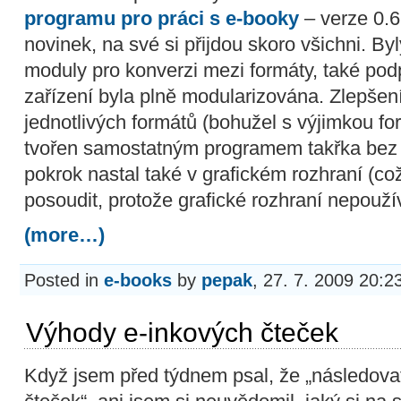
programu pro práci s e-booky
– verze 0.6
novinek, na své si přijdou skoro všichni. B
moduly pro konverzi mezi formáty, také po
zařízení byla plně modularizována. Zlepšen
jednotlivých formátů (bohužel s výjimkou for
tvořen samostatným programem takřka bez f
pokrok nastal také v grafickém rozhraní (c
posoudit, protože grafické rozhraní nepouž
(more…)
Posted in
e-books
by
pepak
, 27. 7. 2009 20:2
Výhody e-inkových čteček
Když jsem před týdnem psal, že „následova