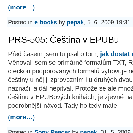
(more…)
Posted in
e-books
by
pepak
, 5. 6. 2009 19:31
PRS-505: Čeština v EPUBu
Před časem jsem tu psal o tom,
jak dostat
Věnoval jsem se primárně formátům TXT, R
čtečkou podporovaných formátů vyhovuje n
češtiny u něj ji zprovozním i u druhých dvo
naznačil a dál nepitval. Protože se ale množ
češtinu v EPUBových knihách, je zjevně na
podrobnější návod. Tady ho tedy máte.
(more…)
Posted in
Sony Reader
by
pepak
, 31. 5. 2009