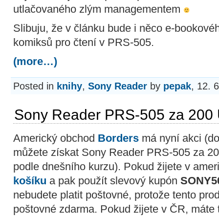
utlačovaného zlým managementem
Slibuju, že v článku bude i něco e-bookové
komiksů pro čtení v PRS-505.
(more…)
Posted in
knihy
,
Sony Reader
by
pepak
, 12. 
Sony Reader PRS-505 za 200
Americký obchod
Borders
má nyní akci (do
můžete získat Sony Reader PRS-505 za 200
podle dnešního kurzu). Pokud žijete v ameri
košíku
a pak použít slevový kupón
SONY5
nebudete platit poštovné, protože tento pro
poštovné zdarma. Pokud žijete v ČR, máte 