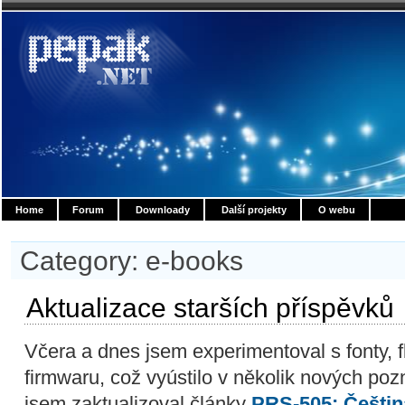
Home
Forum
Downloady
Další projekty
O webu
Category: e-books
Aktualizace starších příspěvků
Včera a dnes jsem experimentoval s fonty,
firmwaru, což vyústilo v několik nových poz
jsem zaktualizoval články
PRS-505: Češtin