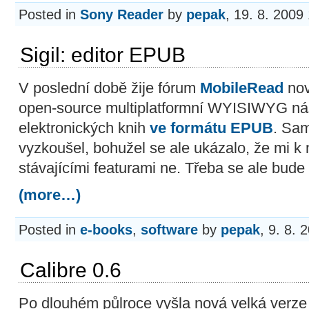
Posted in
Sony Reader
by
pepak
, 19. 8. 2009
Sigil: editor EPUB
V poslední době žije fórum
MobileRead
no
open-source multiplatformní WYISIWYG nástr
elektronických knih
ve formátu EPUB
. Sa
vyzkoušel, bohužel se ale ukázalo, že mi 
stávajícími featurami ne. Třeba se ale bude
(more…)
Posted in
e-books
,
software
by
pepak
, 9. 8. 
Calibre 0.6
Po dlouhém půlroce vyšla nová velká verz