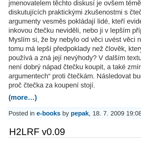
jmenovatelem těchto diskusí je ovšem témě
diskutujících praktickými zkušenostmi s čte
argumenty vesměs pokládají lidé, kteří evi
inkovou čtečku neviděli, nebo ji v lepším pří
Myslím si, že by nebylo od věci uvést věci 
tomu má lepší předpoklady než člověk, kte
používá a zná její nevýhody? V dalším text
není dobrý nápad čtečku koupit, a také zmí
argumentech“ proti čtečkám. Následovat bu
proč čtečka za koupení stojí.
(more…)
Posted in
e-books
by
pepak
, 18. 7. 2009 19:0
H2LRF v0.09