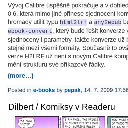
Vývoj Calibre úspěšně pokračuje a v dohle
0.6, která mimo jiné přinese sjednocení kon
hromady utilit typu
a
bu
html2lrf
any2epub
, který bude řešit konverz
ebook-convert
sjednoceny i parametry, takže konverze už 
stejně mezi všemi formáty. Současně to ov
verze H2LRF už není s novým Calibre kompat
mění strukturu své příkazové řádky.
(more…)
Posted in
e-books
by
pepak
, 14. 7. 2009 17:5
Dilbert / Komiksy v Readeru