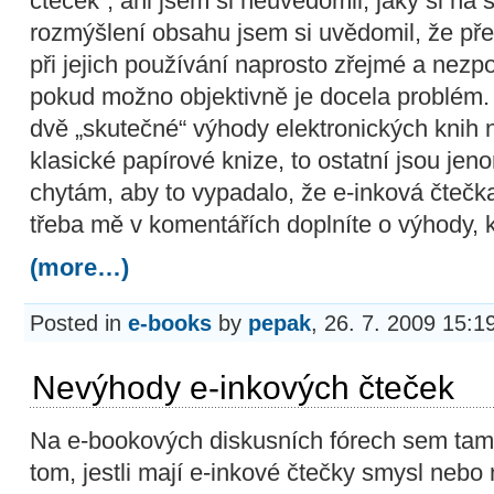
čteček“, ani jsem si neuvědomil, jaký si na s
rozmýšlení obsahu jsem si uvědomil, že př
při jejich používání naprosto zřejmé a nezp
pokud možno objektivně je docela problém.
dvě „skutečné“ výhody elektronických knih n
klasické papírové knize, to ostatní jsou jen
chytám, aby to vypadalo, že e-inková čtečka
třeba mě v komentářích doplníte o výhody, k
(more…)
Posted in
e-books
by
pepak
, 26. 7. 2009 15:1
Nevýhody e-inkových čteček
Na e-bookových diskusních fórech sem tam 
tom, jestli mají e-inkové čtečky smysl neb