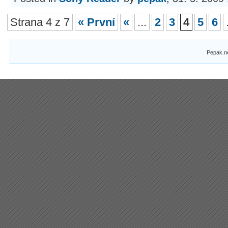
Strana 4 z 7
« První
«
...
2
3
4
5
6
Pepak.n