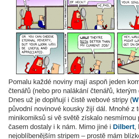
Pomalu každé noviny mají aspoň jeden komi
čtenářů (nebo pro nalákání čtenářů, kterým d
Dnes už je doplňují i čistě webové stripy (
W
původní novinové kousky žijí dál. Mnohé z t
minikomiksů si vě světě získalo nesmírnou p
časem dostaly i k nám. Mimo jiné i
Dilbert
,
nejoblíbenějším stripem – prostě mám blízk