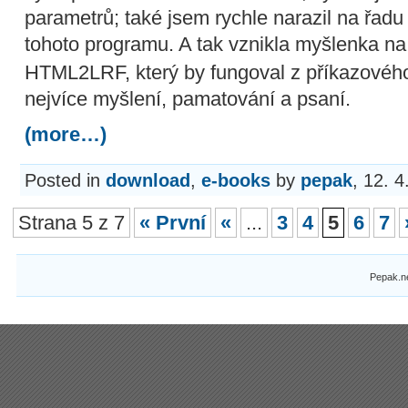
parametrů; také jsem rychle narazil na řa
tohoto programu. A tak vznikla myšlenka n
HTML2LRF, který by fungoval z příkazového
nejvíce myšlení, pamatování a psaní.
(more…)
Posted in
download
,
e-books
by
pepak
, 12. 
Strana 5 z 7
« První
«
...
3
4
5
6
7
Pepak.n