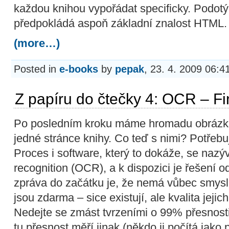
každou knihou vypořádat specificky. Podotý
předpokládá aspoň základní znalost HTML.
(more…)
Posted in
e-books
by
pepak
, 23. 4. 2009 06:4
Z papíru do čtečky 4: OCR – F
Po posledním kroku máme hromadu obrázk
jedné stránce knihy. Co teď s nimi? Potřebu
Proces i software, který to dokáže, se nazýv
recognition (OCR), a k dispozici je řešení 
zpráva do začátku je, že nemá vůbec smysl 
jsou zdarma – sice existují, ale kvalita jejic
Nedejte se zmást tvrzeními o 99% přesnosti
tu přesnost měří jinak (někdo ji počítá jako