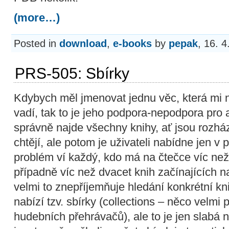
(more…)
Posted in
download
,
e-books
by
pepak
, 16. 
PRS-505: Sbírky
Kdybych měl jmenovat jednu věc, která mi
vadí, tak to je jeho podpora-nepodpora pro
správně najde všechny knihy, ať jsou rozhá
chtějí, ale potom je uživateli nabídne jen 
problém ví každý, kdo má na čtečce víc než
případně víc než dvacet knih začínajících 
velmi to znepříjemňuje hledání konkrétní k
nabízí tzv. sbírky (collections – něco velmi
hudebních přehrávačů), ale to je jen slabá