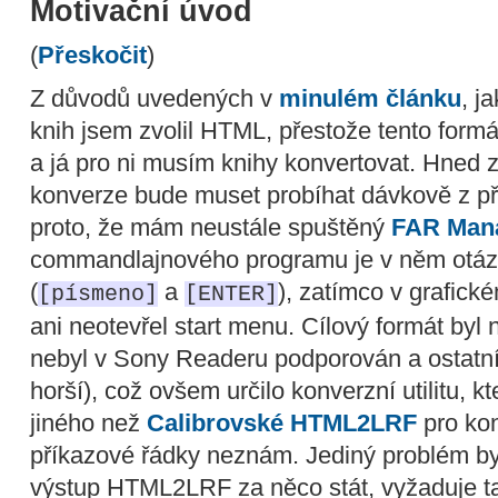
Motivační úvod
(
Přeskočit
)
Z důvodů uvedených v
minulém článku
, j
knih jsem zvolil HTML, přestože tento form
a já pro ni musím knihy konvertovat. Hned z
konverze bude muset probíhat dávkově z př
proto, že mám neustále spuštěný
FAR Man
commandlajnového programu je v něm otázk
(
a
), zatímco v grafick
[písmeno]
[ENTER]
ani neotevřel start menu. Cílový formát by
nebyl v Sony Readeru podporován a ostatní
horší), což ovšem určilo konverzní utilitu, k
jiného než
Calibrovské HTML2LRF
pro ko
příkazové řádky neznám. Jediný problém by
výstup HTML2LRF za něco stát, vyžaduje ta