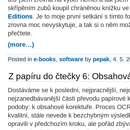
skřípěním zubů koupil chráněnou knížku ve
Editions
. Je to moje první setkání s tímto 
zrovna moc nevyskytuje, a tak si o něm m
přečtete.
(more…)
Posted in
e-books
,
software
by
pepak
, 4. 5. 
Z papíru do čtečky 6: Obsahov
Dostáváme se k poslední, nejpracnější, nejd
nejzanedbávanější části převodu papírové k
podoby: k obsahové korektuře. Proces OCR,
kvalitní, stále nevede k bezchybným výsle
opravili v předchozím kroku, ale pořád zbýv