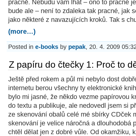
pracně. Nebudu vám lhát – ono to pracné je. A
bude ale – není to zdaleka tak pracné, jak s
jako některé z navazujících kroků. Tak s chu
(more…)
Posted in
e-books
by
pepak
, 20. 4. 2009 05:3
Z papíru do čtečky 1: Proč to d
Ještě před rokem a půl mi nebylo dost dobř
internetu berou všechny ty elektronické knih
bylo mi jasné, že někdo vezme papírovou kn
do textu a publikuje, ale nedovedl jsem si p
ze skenování obalů celé mé sbírky CDček mě
skenování je velice náročná a dlouhodobá p
chtěl dělat jen z dobré vůle. Od okamžiku, k