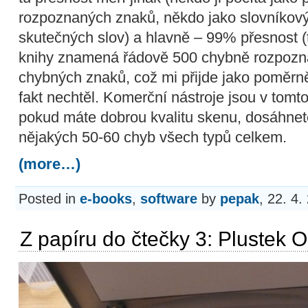
rozpoznaných znaků, někdo jako slovníkový
skutečných slov) a hlavně – 99% přesnost (t
knihy znamená řádově 500 chybně rozpozn
chybných znaků, což mi přijde jako poměrn
fakt nechtěl. Komerční nástroje jsou v tomt
pokud máte dobrou kvalitu skenu, dosáhnete
nějakých 50-60 chyb všech typů celkem.
(more…)
Posted in
e-books
,
software
by
pepak
, 22. 4.
Z papíru do čtečky 3: Plustek 