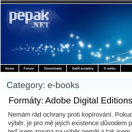
Home
Forum
Downloady
Další projekty
O webu
Category: e-books
Formáty: Adobe Digital Edition
Nemám rád ochrany proti kopírování. Poku
výběr, je pro mě jejich existence důvodem pr
teď jsem zrovna na výběr neměl a tak jsem