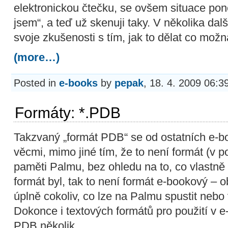
elektronickou čtečku, se ovšem situace pon
jsem“, a teď už skenuji taky. V několika dal
svoje zkušenosti s tím, jak to dělat co mož
(more…)
Posted in
e-books
by
pepak
, 18. 4. 2009 06:3
Formáty: *.PDB
Takzvaný „formát PDB“ se od ostatních e-b
věcmi, mimo jiné tím, že to není formát (v p
paměti Palmu, bez ohledu na to, co vlastně 
formát byl, tak to není formát e-bookový 
úplně cokoliv, co lze na Palmu spustit nebo 
Dokonce i textových formátů pro použití v e
PDB několik.