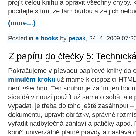
projít celou knihu a opravit všechny chyby, k
počítejte s tím, že tam budou a že jich neb
(more…)
Posted in
e-books
by
pepak
, 24. 4. 2009 07:2
Z papíru do čtečky 5: Technick
Pokračujeme v převodu papírové knihy do e
minulém kroku
už máme k dispozici HTML 
není všechno. Ten soubor je zatím jen hodn
sice dá v nouzi použít už sama o sobě, al
vypadat, je třeba do toho ještě zasáhnout – j
dokumentu, upravit obrázky, správně rozmí
vyřadit nadbytečná záhlaví a patičky apod. 
končí univerzálně platné pravdy a nastává o