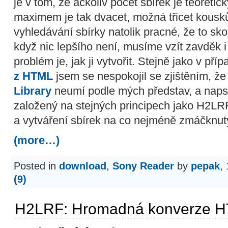
je v tom, že ačkoliv počet sbírek je teoret
maximem je tak dvacet, možná třicet kousk
vyhledávání sbírky natolik pracné, že to sko
když nic lepšího není, musíme vzít zavděk i
problém je, jak ji vytvořit. Stejně jako v pří
z HTML
jsem se nespokojil se zjištěním, že
Library
neumí podle mých představ, a napsa
založený na stejných principech jako H2LR
a vytváření sbírek na co nejméně zmáčknut
(more…)
Posted in
download
,
Sony Reader
by
pepak
,
(9)
H2LRF: Hromadná konverze 