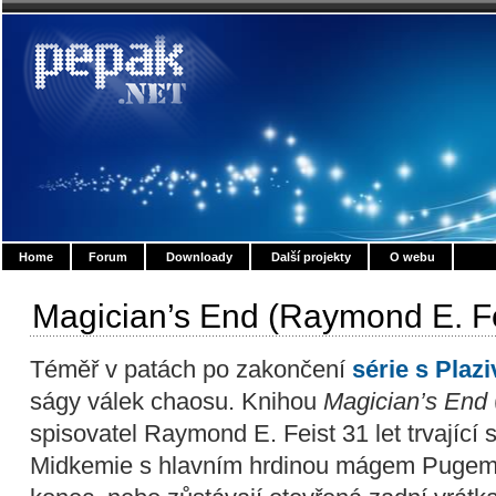
Home
Forum
Downloady
Další projekty
O webu
Magician’s End (Raymond E. Fe
Téměř v patách po zakončení
série s Plaz
ságy válek chaosu. Knihou
Magician’s End
spisovatel Raymond E. Feist 31 let trvající s
Midkemie s hlavním hrdinou mágem Pugem. 