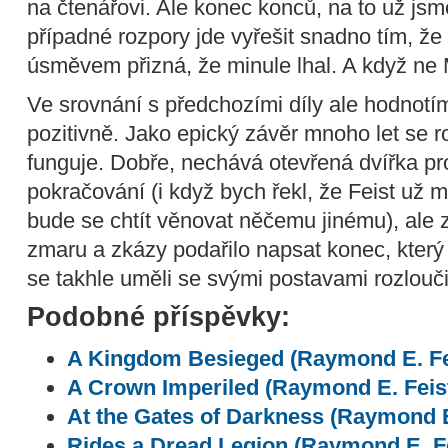
na čtenářovi. Ale konec konců, na to už jsme
případné rozpory jde vyřešit snadno tím, ž
úsměvem přizná, že minule lhal. A když ne
Ve srovnání s předchozími díly ale hodno
pozitivně. Jako epický závěr mnoho let se roz
funguje. Dobře, nechává otevřená dvířka p
pokračování (i když bych řekl, že Feist už
bude se chtít věnovat něčemu jinému), ale z
zmaru a zkázy podařilo napsat konec, který 
se takhle uměli se svými postavami rozloučit i
Podobné příspěvky:
A Kingdom Besieged (Raymond E. Fe
A Crown Imperiled (Raymond E. Feis
At the Gates of Darkness (Raymond E
Rides a Dread Legion (Raymond E. Fe