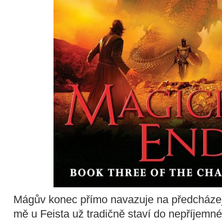
Mágův konec přímo navazuje na předcházejí
mě u Feista už tradičně staví do nepříjemné