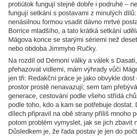
protiútok fungují stejně dobře i podruhé – 
fungují setkání s postavami z minulých dílů:
nenásilnou formou vsadit dávno mrtvé post
Borrice mladšího, a tato krátká setkání uděl
Mágova konce se starými sériemi než deset
nebo obdoba Jimmyho Ručky.
Na rozdíl od Démoní války a válek s Dasati
přehazovat vidlemi, mám výhrady vůči Mágo
jen tři: Redakční práce je jako obvykle dost
prostor prostě nenavazují; sem tam přebývá
generace, cestování podle všeho střídá chů
podle toho, kdo a kam se potřebuje dostat. 
dílech připravil na obě strany příliš mnoho
potom problém vymyslet, jak se jich zbavit 
Důsledkem je, že řada postav je jen do počtu