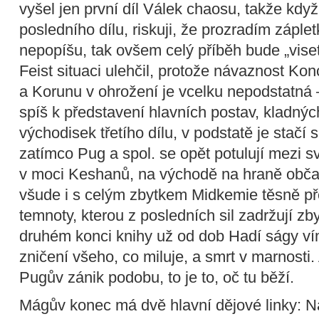
vyšel jen první díl Válek chaosu, takže kd
posledního dílu, riskuji, že prozradím záple
nepopíšu, tak ovšem celý příběh bude „vise
Feist situaci ulehčil, protože návaznost Kon
a Korunu v ohrožení je vcelku nepodstatná –
spíš k představení hlavních postav, kladnýc
východisek třetího dílu, v podstatě je stačí
zatímco Pug a spol. se opět potulují mezi s
v moci Keshanů, na východě na hraně občan
všude i s celým zbytkem Midkemie těsně př
temnoty, kterou z posledních sil zadržují z
druhém konci knihy už od dob Hadí ságy ví
zničení všeho, co miluje, a smrt v marnosti
Pugův zánik podobu, to je to, oč tu běží.
Mágův konec má dvě hlavní dějové linky: N