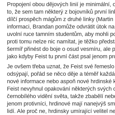
Propojení obou dějových linií je minimální,
to, že sem tam některý z bojovníků první lin
dílčí prospěch mágům z druhé linky (Martin
informaci, Brandan pomůže odvrátit útok na
uvolní ruce tamním studentům, aby mohli po
proti tomu nelze nic namítat, je těžko předst
šermíř přinést do boje o osud vesmíru, ale p
jako kdyby Feist tu první část psal jenom pr
Je ovšem třeba uznat, že Feist své řemeslo
odsýpají, pořád se něco děje a téměř každá 
nové informace nebo aspoň nové hrdinské
Feist nevyhnul opakování některých svých 
černobílého vidění světa, takže zbabělí ne
jenom protivníci, hrdinové mají nanejvýš
lidí. Ale proč ne, hrdinsky umírající velitel