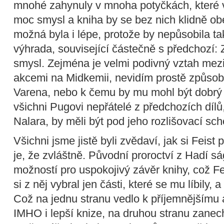
mnohé zahynuly v mnoha potyčkách, které 
moc smysl a kniha by se bez nich klidně o
možná byla i lépe, protože by nepůsobila ta
výhrada, související částečně s předchozí:
smysl. Zejména je velmi podivný vztah mezi
akcemi na Midkemii, nevidím prostě způsob,
Varena, nebo k čemu by mu mohl být dobrý
všichni Pugovi nepřátelé z předchozích díl
Nalara, by měli být pod jeho rozlišovací sch
Všichni jsme jistě byli zvědaví, jak si Fei
je, že zvláštně. Původní proroctví z Hadí 
možností pro uspokojivý závěr knihy, což Fe
si z něj vybral jen části, které se mu líbily, a
Což na jednu stranu vedlo k příjemnějšímu a
IMHO i lepší knize, na druhou stranu zanec