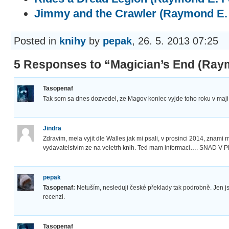
Jimmy and the Crawler (Raymond E. 
Posted in
knihy
by
pepak
, 26. 5. 2013 07:25
5 Responses to “Magician’s End (Raym
Tasopenaf
Tak som sa dnes dozvedel, ze Magov koniec vyjde toho roku v maji 
Jindra
Zdravim, mela vyjit dle Walles jak mi psali, v prosinci 2014, znami 
vydavatelstvim ze na veletrh knih. Ted mam informaci…. SNAD V
pepak
Tasopenaf:
Netuším, nesleduji české překlady tak podrobně. Jen jse
recenzi.
Tasopenaf