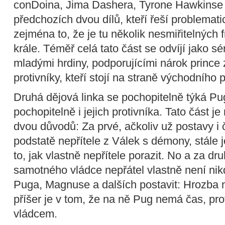
conDoina, Jima Dashera, Tyrone Hawkinse 
předchozích dvou dílů, kteří řeší problematic
zejména to, že je tu několik nesmiřitelných f
krále. Téměř celá tato část se odvíjí jako sé
mladými hrdiny, podporujícími nárok prince 
protivníky, kteří stojí na straně východního 
Druhá dějová linka se pochopitelně týká P
pochopitelně i jejich protivníka. Tato část
dvou důvodů: Za prvé, ačkoliv už postavy i č
podstatě nepřítele z Válek s démony, stále 
to, jak vlastně nepřítele porazit. No a za dr
samotného vládce nepřátel vlastně není nik
Puga, Magnuse a dalších postavit: Hrozba n
příšer je v tom, že na ně Pug nemá čas, pro
vládcem.