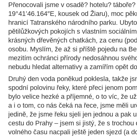
Přenocovali jsme v osadě? hotelu? táboře?
19°41’46.164″E, kousek od Žiaru), moc pěk
hranicí Tatranského národního parku. Ubyto
pětilůžkových pokojích s vlastním sociální
krásných dřevěných chatkách, za cenu (pod
osobu. Myslím, že až si příště pojedu na Be
mezitím ochránci přírody nedosáhnou svého
nebudu hledat alternativy a zamířím opět do
Druhý den voda poněkud poklesla, takže js
spodní polovinu řeky, které přeci jenom pom
bylo velice hezké a příjemné, o to víc, že už 
a i o tom, co nás čeká na řece, jsme měli u
jedině, že jsme řeku sjeli jen jednou a pak 
cestu do Prahy – jsem si jistý, že s trocho
volného času nacpali ještě jeden sjezd (a do