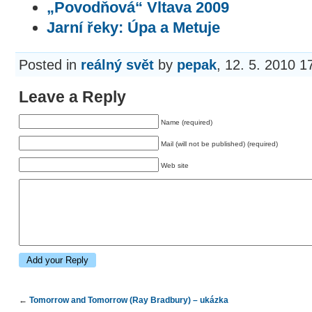
„Povodňová“ Vltava 2009
Jarní řeky: Úpa a Metuje
Posted in
reálný svět
by
pepak
, 12. 5. 2010 1
Leave a Reply
Name (required)
Mail (will not be published) (required)
Web site
←
Tomorrow and Tomorrow (Ray Bradbury) – ukázka