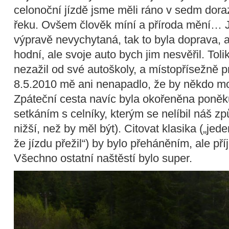
celonoční jízdě jsme měli ráno v sedm doraz
řeku. Ovšem člověk míní a příroda mění… Je
výpravě nevychytaná, tak to byla doprava, a 
hodní, ale svoje auto bych jim nesvěřil. Tol
nezažil od své autoškoly, a místopřísežně p
8.5.2010 mě ani nenapadlo, že by někdo mo
Zpáteční cesta navíc byla okořeněna poněk
setkáním s celníky, kterým se nelíbil náš zp
nižší, než by měl být). Citovat klasika („jed
že jízdu přežil“) by bylo přeháněním, ale pří
Všechno ostatní naštěstí bylo super.