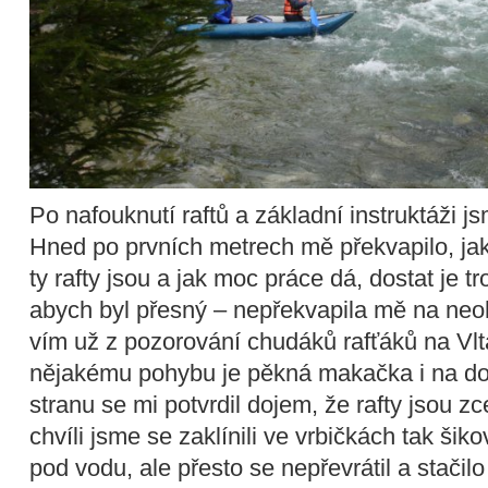
Po nafouknutí raftů a základní instruktáži js
Hned po prvních metrech mě překvapilo, j
ty rafty jsou a jak moc práce dá, dostat je 
abych byl přesný – nepřekvapila mě na neo
vím už z pozorování chudáků rafťáků na Vltav
nějakému pohybu je pěkná makačka i na do
stranu se mi potvrdil dojem, že rafty jsou z
chvíli jsme se zaklínili ve vrbičkách tak šiko
pod vodu, ale přesto se nepřevrátil a stačilo