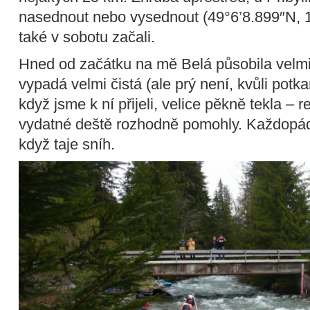
nasednout nebo vysednout (49°6’8.899″N, 
také v sobotu začali.
Hned od začátku na mě Belá působila velm
vypadá velmi čistá (ale prý není, kvůli po
když jsme k ní přijeli, velice pěkně tekla – r
vydatné deště rozhodně pomohly. Každopádně
když taje sníh.