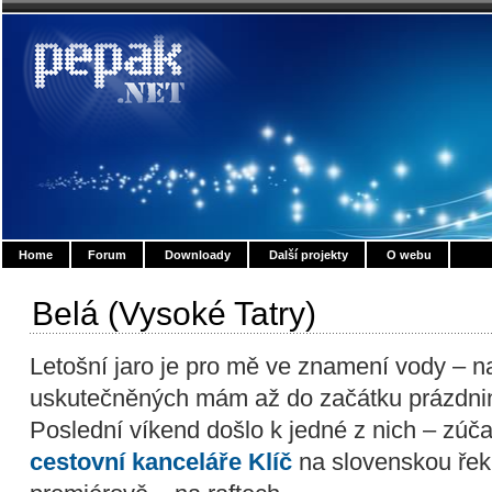
Home
Forum
Downloady
Další projekty
O webu
Belá (Vysoké Tatry)
Letošní jaro je pro mě ve znamení vody – 
uskutečněných mám až do začátku prázdnin
Poslední víkend došlo k jedné z nich – zúča
cestovní kanceláře Klíč
na slovenskou řeku