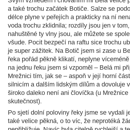
Svým vzhledem i chováním mi Belá velice 
a také trochu začátek Botiče. Salze se podo
délce plyne v peřejích a prakticky na ní ne
voda trochu zklidnila; rozdíly jsou jen v tom
nahuštěné ty vlny jsou, ale můžete se spol
všude. Pocit bezpečí na raftu sice trochu ubí
je super zážitek. Na Botič jsem si zase u B
řeka pořád pěkně klikatí, neplyne víceméně 
na jednu řeku jsem si vzpoměl – Belá mi p
Mrežnici tím, jak se – aspoň v její horní čás
silnicím a dalším lidským dílům a dovoluje 
široko daleko není ani človíčka (u Mrežnice 
skutečnost).
Po sjetí dolní poloviny řeky jsme se vydali j
také velice pěkná, o to víc, že neprotéká žá
nepřibližuje. Navíc byla citelně rychlejší a 