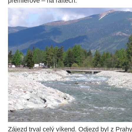
premiérově – na raftech.
Zájezd trval celý víkend. Odjezd byl z Prahy