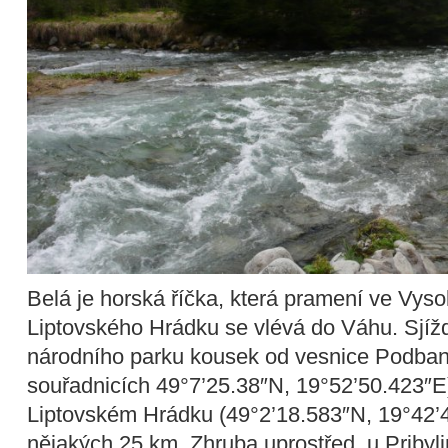
Belá je horská říčka, která pramení ve Vyso
Liptovského Hrádku se vlévá do Váhu. Sjíž
národního parku kousek od vesnice Podban
souřadnicích 49°7’25.38″N, 19°52’50.423″E)
Liptovském Hrádku (49°2’18.583″N, 19°42’4
nějakých 25 km. Zhruba uprostřed, u Pribylin