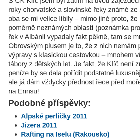
S CK Klíč jsem byl zatím na dvou zájezdec
roky chorvatské a slovinské řeky známé ze
oba se mi velice líbily – mimo jiné proto, ž
poměrně neznámých oblastí (poznámka pro 
řek v Albánii vypadaly fakt pěkně, tam se 
Obrovským plusem je to, že z nich nemám poc
výpravy s klasickou cestovkou – mnohem ví
tábory z dětských let. Je fakt, že Klíč není 
peníze by se dala pořídit podstatně luxusn
ale já dám vždycky přednost řece před mo
na Ennsu!
Podobné příspěvky:
Alpské perličky 2011
Jizera 2011
Rafting na Iselu (Rakousko)