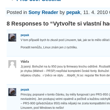
Posted in
Sony Reader
by
pepak
, 11. 4. 2010
8 Responses to “Vytvořte si vlastní 
pepak
V tom případě bych to zkusil pod Linuxem, tak, jak se to mělo dělat
Poradit nemůžu, Linux znám jen z rychlíku.
Vláďa
Jj jasný. Bohužel na tu 950 jsou ty firmwary trochu odlišné. Rozbal
je chyba (Mikheil – PRSP) nepřidal kompletní české fonty. Bohužel
nějakou chybu. :-/ (něco ve stylu …libip6t_hl.so: regular file from d
pepak
Principy, popsané v tomto článku, by měly fungovat i pro PRS-950
nevlastním). Jen postupuj velmi opatrně a pečlivě a každou odch
– PRS-900 (předchůdce 950) měla nějaký ne zcela kompatibilní ima
Linuxem, pod Windows to nešlo!