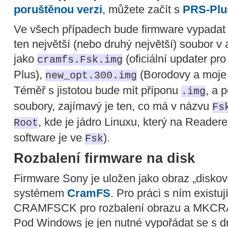
poruštěnou verzi
, můžete začít s
PRS-Plu
Ve všech případech bude firmware vypadat
ten největší (nebo druhý největší) soubor v
jako
(oficiální updater p
cramfs.Fsk.img
Plus),
(Borodovy a moje
new_opt.300.img
Téměř s jistotou bude mít příponu
, a 
.img
soubory, zajímavý je ten, co má v názvu
Fs
, kde je jádro Linuxu, který na Reader
Root
software je ve
).
Fsk
Rozbalení firmware na disk
Firmware Sony je uložen jako obraz „disko
systémem
CramFS
. Pro práci s ním existují
CRAMFSCK pro rozbalení obrazu a MKCRAM
Pod Windows je jen nutné vypořádat se s 