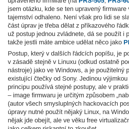
upraveného firmware (na
PRS-505
,
PRS-6
jsem otázku, kde se ten upravený firmware
tajemství odhaleno. Není však pro lidi se s
část úprav je třeba dělat z příkazového řád
už postup jednou zvládnete, dá se použít i 
takže jestli máte ambice udělat něco jako
P
Postup, který v dalších řádcích popíšu, je 
v zásadě stejně v Linuxu (odkud ostatně po
nástroje) jako ve Windows, a je použitelný
existující čtečky od Sony. Jedinou výjimkou
principu používá stejné postupy, ale v prak
– image firmwaru je určitým způsobem „na
(autor všech smysluplných hackovacích postu
úpravy nutné použít nějaký Linux, na Windo
nějak jde obejít, ale ve věku free virtualizač
jako celkem riskantní to zkoušet.