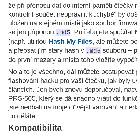
že při přenosu dat do interní paměti čtečky
kontrolní součet neopravili, k „chybě“ by doš
uložen na stejném místě jako soubor firmwar
se jen příponou
. Potřebujete spočíta
.md5
(např. utilitou
Hash My Files
, ale můžete pou
a přepsat jím starý hash v
souboru – p
.md5
do první mezery a místo toho vložíte vypočí
No a to je všechno, dál můžete postupovat p
flashování hacku pro vaši čtečku, jak byly
článcích. Jen bych znovu doporučoval, nacv
PRS-505, který se dá snadno vrátit do funk
jste nedbali na moje dřívější varování a ne
co děláte…
Kompatibilita