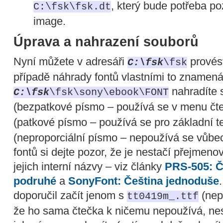
, který bude potřeba po
C:\fsk\fsk.dt
image.
Úprava a nahrazení souborů
Nyní můžete v adresáři
provés
C:\fsk
\fsk
případě náhrady fontů vlastními to znamená,
nahradíte
C:\fsk
\fsk\sony\ebook\FONT
(bezpatkové písmo – používá se v menu čt
(patkové písmo – používá se pro základní t
(neproporciální písmo – nepoužívá se vůbe
fontů si dejte pozor, že je nestačí přejmenova
jejich interní názvy – viz články
PRS-505: Č
podruhé
a
SonyFont: Čeština jednoduše
doporučil začít jenom s
(nepr
tt0419m_.ttf
že ho sama čtečka k ničemu nepoužívá, nes