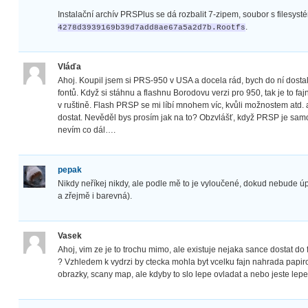
Instalační archív PRSPlus se dá rozbalit 7-zipem, soubor s filesys
.
4278d3939169b39d7add8ae67a5a2d7b.Rootfs
Vláďa
Ahoj. Koupil jsem si PRS-950 v USA a docela rád, bych do ní dost
fontů. Když si stáhnu a flashnu Borodovu verzi pro 950, tak je to fajn
v ruštině. Flash PRSP se mi líbí mnohem víc, kvůli možnostem atd
dostat. Nevěděl bys prosím jak na to? Obzvlášť, když PRSP je samo
nevím co dál….
pepak
Nikdy neříkej nikdy, ale podle mě to je vyloučené, dokud nebude úp
a zřejmě i barevná).
Vasek
Ahoj, vim ze je to trochu mimo, ale existuje nejaka sance dostat d
? Vzhledem k vydrzi by ctecka mohla byt vcelku fajn nahrada pap
obrazky, scany map, ale kdyby to slo lepe ovladat a nebo jeste lep