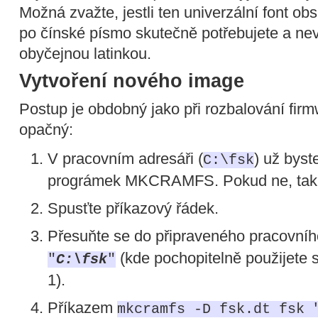
Možná zvažte, jestli ten univerzální font ob
po čínské písmo skutečně potřebujete a nevy
obyčejnou latinkou.
Vytvoření nového image
Postup je obdobný jako při rozbalování firm
opačný:
V pracovním adresáři (
) už byst
C:\fsk
prográmek MKCRAMFS. Pokud ne, tak h
Spusťte příkazový řádek.
Přesuňte se do připraveného pracovní
(kde pochopitelně použijete 
"
C:\fsk
"
1).
Příkazem
mkcramfs -D fsk.dt fsk 