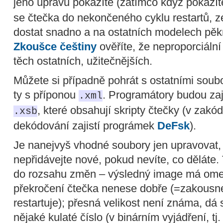
jeho úpravu pokazíte (zatímco když pokazí
se čtečka do nekončeného cyklu restartů, 
dostat snadno a na ostatních modelech pěkn
Zkoušce češtiny
ověříte, že neproporciální
těch ostatních, užitečnějších.
Můžete si případně pohrát s ostatními soub
ty s příponou
. Programátory budou zaj
.xml
, které obsahují skripty čtečky (v zak
.xsb
dekódování zajistí prográmek
DeFsk
).
Je nanejvyš vhodné soubory jen upravovat, 
nepřidávejte nové, pokud nevíte, co děláte. 
do rozsahu změn – výsledný image má omeze
překročení čtečka nenese dobře (=zakous
restartuje); přesná velikost není známa, dá
nějaké kulaté číslo (v binárním vyjádření, t