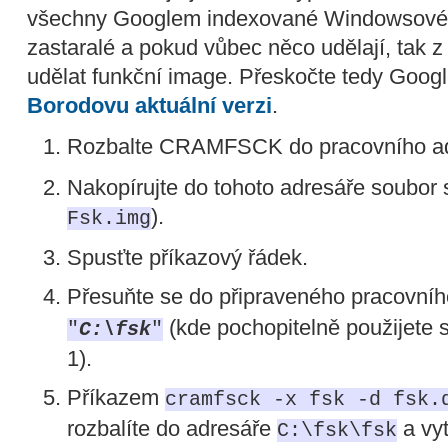
všechny Googlem indexované Windowsov
zastaralé a pokud vůbec něco udělají, tak z
udělat funkční image. Přeskočte tedy Googl
Borodovu aktuální verzi
.
Rozbalte CRAMFSCK do pracovního ad
Nakopírujte do tohoto adresáře soubor 
).
Fsk.img
Spusťte příkazový řádek.
Přesuňte se do připraveného pracovní
(kde pochopitelně použijete 
"
C:\fsk
"
1).
Příkazem
cramfsck -x fsk -d fsk.
rozbalíte do adresáře
a vyt
C:\fsk\fsk