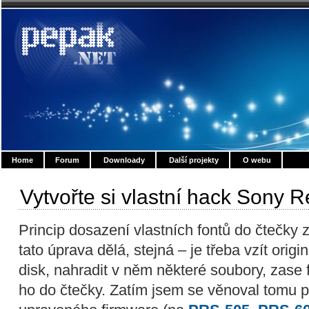
Home
Forum
Downloady
Další projekty
O webu
Vytvořte si vlastní hack Sony 
Princip dosazení vlastních fontů do čtečky z
tato úprava dělá, stejná – je třeba vzít origi
disk, nahradit v něm některé soubory, zase 
ho do čtečky. Zatím jsem se věnoval tomu p