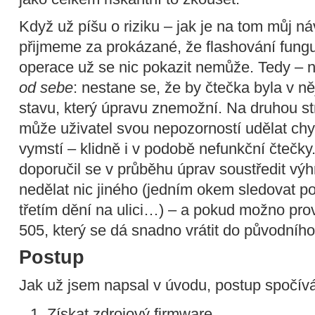
Když už píšu o riziku – jak je na tom můj n
přijmeme za prokázané, že flashování funguj
operace už se nic pokazit nemůže. Tedy – 
od sebe
: nestane se, že by čtečka byla v
stavu, který úpravu znemožní. Na druhou s
může uživatel svou nepozorností udělat chy
vymstí – klidně i v podobě nefunkční čteč
doporučil se v průběhu úprav soustředit výh
nedělat nic jiného (jedním okem sledovat po
třetím dění na ulici…) – a pokud možno pr
505, který se dá snadno vrátit do původního
Postup
Jak už jsem napsal v úvodu, postup spočívá
Získat zdrojový firmware.