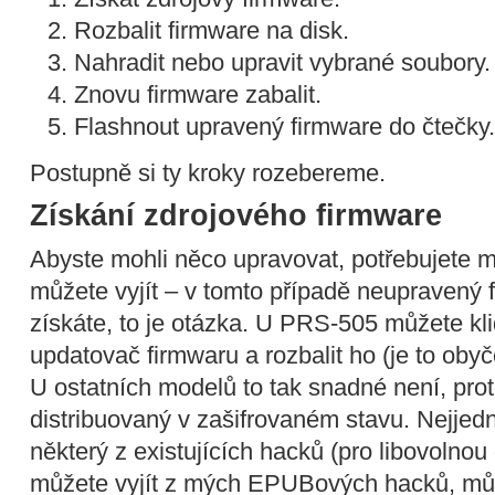
Rozbalit firmware na disk.
Nahradit nebo upravit vybrané soubory.
Znovu firmware zabalit.
Flashnout upravený firmware do čtečky.
Postupně si ty kroky rozebereme.
Získání zdrojového firmware
Abyste mohli něco upravovat, potřebujete mí
můžete vyjít – v tomto případě neupravený 
získáte, to je otázka. U PRS-505 můžete kli
updatovač firmwaru a rozbalit ho (je to oby
U ostatních modelů to tak snadné není, prot
distribuovaný v zašifrovaném stavu. Nejjedn
některý z existujících hacků (pro libovolnou 
můžete vyjít z mých EPUBových hacků, můž