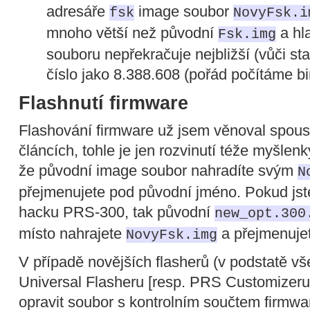
adresáře
image soubor
fsk
NovyFsk.i
mnoho větší než původní
a hl
Fsk.img
souboru nepřekračuje nejbližší (vůči st
číslo jako 8.388.608 (pořád počítáme bi
Flashnutí firmware
Flashování firmware už jsem věnoval spous
článcích, tohle je jen rozvinutí téže myšlenk
že původní image soubor nahradíte svým
N
přejmenujete pod původní jméno. Pokud jste
hacku PRS-300, tak původní
new_opt.300
místo nahrajete
a přejmenuje
NovyFsk.img
V případě novějších flasherů (v podstatě 
Universal Flasheru [resp. PRS Customizeru
opravit soubor s kontrolním součtem firmwar