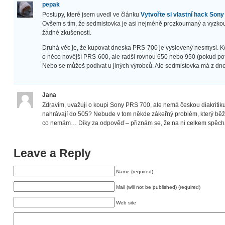
pepak
Postupy, které jsem uvedl ve článku
Vytvořte si vlastní hack Son
Ovšem s tím, že sedmistovka je asi nejméně prozkoumaný a vyzko
žádné zkušenosti.
Druhá věc je, že kupovat dneska PRS-700 je vyslovený nesmysl. Kd
o něco novější PRS-600, ale radši rovnou 650 nebo 950 (pokud potře
Nebo se můžeš podívat u jiných výrobců. Ale sedmistovka má z d
Jana
Zdravím, uvažuji o koupi Sony PRS 700, ale nemá českou diakritiku. 
nahrávají do 505? Nebude v tom někde zákeřný problém, který běž
co nemám… Díky za odpověď – přiznám se, že na ni celkem spěch
Leave a Reply
Name (required)
Mail (will not be published) (required)
Web site