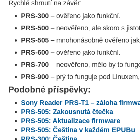
Rychlé shrnutí na závěr:
PRS-300
– ověřeno jako funkční.
PRS-500
– neověřeno, ale skoro s jisto
PRS-505
– mnohonásobně ověřeno jako 
PRS-600
– ověřeno jako funkční.
PRS-700
– neověřeno, mělo by to fung
PRS-900
– prý to funguje pod Linuxem
Podobné příspěvky:
Sony Reader PRS-T1 – záloha firmw
PRS-505: Zakousnutá čtečka
PRS-505: Aktualizace firmware
PRS-505: Čeština v každém EPUBu
PRS-300: Čeština