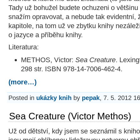
Tady už bohužel budete ochuzeni o většinu 
snažím opravovat, a nebude tak evidentní, ž
kapitole, na tom už ve zbytku knihy nezálež
o jazyce a příběhu knihy.
Literatura:
METHOS, Victor:
Sea Creature
. Lexin
298 str. ISBN 978-14-7006-462-4.
(more…)
Posted in
ukázky knih
by
pepak
, 7. 5. 2012 1
Sea Creature (Victor Methos)
Už od dětství, kdy jsem se seznámil s knih