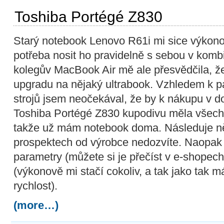
Toshiba Portégé Z830
Starý notebook Lenovo R61i mi sice výkono
potřeba nosit ho pravidelně s sebou v kombi
kolegův MacBook Air mě ale přesvědčila, ž
upgradu na nějaký ultrabook. Vzhledem k p
strojů jsem neočekával, že by k nákupu v d
Toshiba Portégé Z830 kupodivu měla všech
takže už mám notebook doma. Následuje něk
prospektech od výrobce nedozvíte. Naopak
parametry (můžete si je přečíst v e-shope
(výkonově mi stačí cokoliv, a tak jako tak má
rychlost).
(more…)