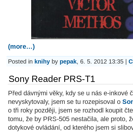
(more…)
Posted in
knihy
by
pepak
, 6. 5. 2012 13:35 |
C
Sony Reader PRS-T1
Před dávnými věky, kdy se u nás e-inkové č
nevyskytovaly, jsem se tu rozepisoval o
Son
o tři roky později, jsem se rozhodl koupit čt
tomu, že by PRS-505 nestačila, ale proto, ž
dotykové ovládání, od kterého jsem si slibo