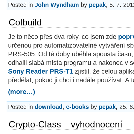
Posted in
John Wyndham
by
pepak
, 5. 7. 20
Colbuild
Je to něco přes dva roky, co jsem zde
poprv
určenou pro automatizovatelné vytváření s
PRS-505. Od té doby uběhla spousta času,
odhalil slabá místa programu a nakonec v s
Sony Reader PRS-T1
zjistil, že celou apli
předělat, pokud ji chci i nadále používat. A 
(more…)
Posted in
download
,
e-books
by
pepak
, 25. 
Crypto-Class – vyhodnocení