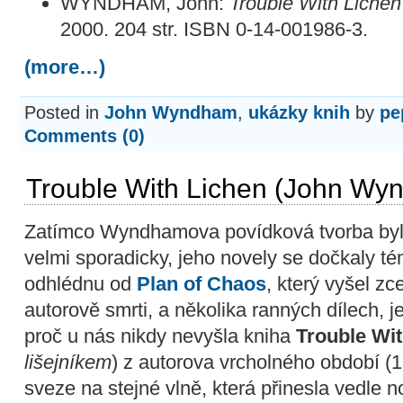
WYNDHAM, John:
Trouble With Lichen
2000. 204 str. ISBN 0-14-001986-3.
(more…)
Posted in
John Wyndham
,
ukázky knih
by
pe
Comments (0)
Trouble With Lichen (John Wy
Zatímco Wyndhamova povídková tvorba byla
velmi sporadicky, jeho novely se dočkaly t
odhlédnu od
Plan of Chaos
, který vyšel zc
autorově smrti, a několika ranných dílech,
proč u nás nikdy nevyšla kniha
Trouble Wi
lišejníkem
) z autorova vrcholného období (1
sveze na stejné vlně, která přinesla vedle 