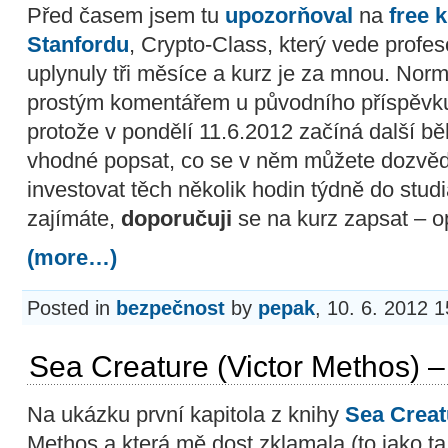
Před časem jsem tu
upozorňoval
na
free 
Stanfordu
, Crypto-Class, který vede profe
uplynuly tři měsíce a kurz je za mnou. Norm
prostým komentářem u původního příspěvku,
protože v pondělí 11.6.2012 začíná další běh
vhodné popsat, co se v něm můžete dozvědět
investovat těch několik hodin týdně do studi
zajímáte,
doporučuji
se na kurz zapsat – op
(more…)
Posted in
bezpečnost
by
pepak
, 10. 6. 2012 1
Sea Creature (Victor Methos) 
Na ukázku první kapitola z knihy
Sea Creat
Methos a která mě dost zklamala (to jako ta 