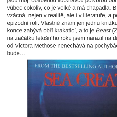
jsou mojí oblíbenou lidožravou potvorou obř
vůbec cokoliv, co je velké a má chapadla. B
vzácná, nejen v realitě, ale i v literatuře, a 
epizodní roli. Vlastně znám jen jednu knížk
konce zabývá obří krakaticí, a to je
Beast
(Z
na začátku letošního roku jsem narazil na d
od Victora Methose nenechává na pochybác
bude…