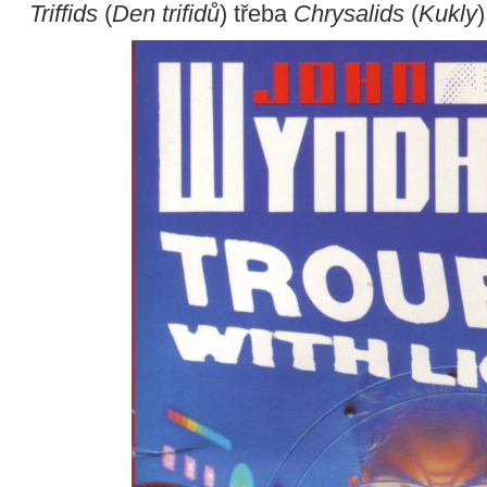
Triffids
(
Den trifidů
) třeba
Chrysalids
(
Kukly