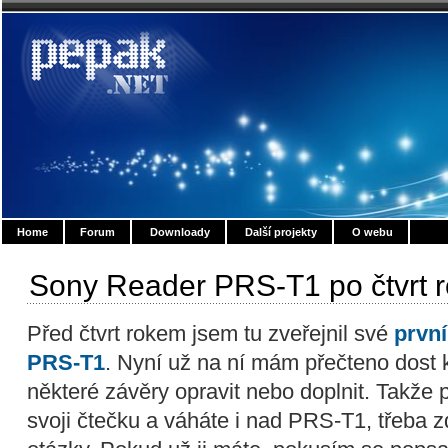
Home
Forum
Downloady
Další projekty
O webu
Sony Reader PRS-T1 po čtvrt 
Před čtvrt rokem jsem tu zveřejnil své
prvn
PRS-T1
. Nyní už na ní mám přečteno dost 
některé závěry opravit nebo doplnit. Takže 
svoji čtečku a váháte i nad PRS-T1, třeba 