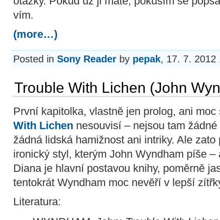
otázky. Pokud už ji máte, pokusím se popsa
vím.
(more…)
Posted in
Sony Reader
by
pepak
, 17. 7. 2012
Trouble With Lichen (John Wy
První kapitolka, vlastně jen prolog, ani mo
With Lichen
nesouvisí – nejsou tam žádné ži
žádná lidská hamižnost ani intriky. Ale zato
ironický styl, kterým John Wyndham píše – 
Diana je hlavní postavou knihy, poměrně ja
tentokrát Wyndham moc nevěří v lepší zítř
Literatura: