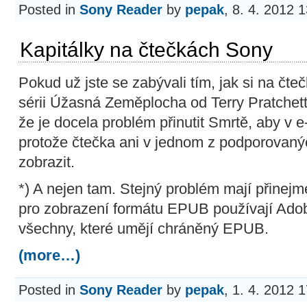
Posted in
Sony Reader
by
pepak
, 8. 4. 2012 
Kapitálky na čtečkách Sony
Pokud už jste se zabývali tím, jak si na čt
sérii Úžasná Zeměplocha od Terry Pratchetta
že je docela problém
přinutit Smrtě, aby v e
protože čtečka ani v jednom z podporovaný
zobrazit.
*) A nejen tam. Stejný problém mají přinej
pro zobrazení formátu EPUB používají Adobe
všechny, které umějí chráněný EPUB.
(more…)
Posted in
Sony Reader
by
pepak
, 1. 4. 2012 