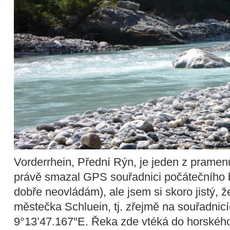
Vorderrhein, Přední Rýn, je jeden z pramen
právě smazal GPS souřadnici počátečního bo
dobře neovládám), ale jsem si skoro jistý, ž
městečka Schluein, tj. zřejmě na souřadnic
9°13’47.167″E. Řeka zde vtéká do horskéh