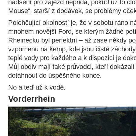
nadšení pro zájezd nepřidá, pokud už to čl
Mouse“, starší z dodávek, se problémy oček
Polehčující okolností je, že v sobotu ráno 
mnohem novější Ford, se kterým žádné potí
Rheinecku byl perfektní – až zase někdy poj
vzpomenu na kemp, kde jsou čisté záchody,
teplé vody pro každého a k dispozici je dok
Můj obdiv mají také průvodci, kteří dokázali
dotáhnout do úspěšného konce.
No a teď už k vodě.
Vorderrhein