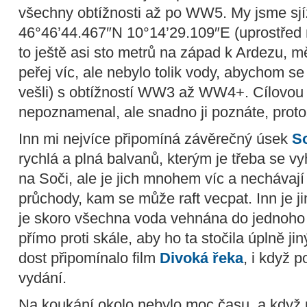
všechny obtížnosti až po WW5. My jsme sjí
46°46’44.467″N 10°14’29.109″E (uprostřed 
to ještě asi sto metrů na západ k Ardezu, 
peřej víc, ale nebylo tolik vody, abychom s
vešli) s obtížností WW3 až WW4+. Cílovou s
nepoznamenal, ale snadno ji poznáte, proto
Inn mi nejvíce připomíná závěrečný úsek
S
rychlá a plná balvanů, kterým je třeba se v
na Soči, ale je jich mnohem víc a nechávaj
průchody, kam se může raft vecpat. Inn je j
je skoro všechna voda vehnána do jednoho ú
přímo proti skále, aby ho ta stočila úplně j
dost připomínalo film
Divoká řeka
, i když 
vydání.
Na koukání okolo nebylo moc času, a když u