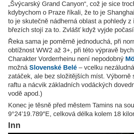
„Švýcarský Grand Canyon“, což je sice troc
kdybychom o Praze říkali, že to je Shanghai 
to je skutečně nádherná oblast a pohledy z
březích stojí za to. Zvlášť když vyjde počas
Řeka sama je poměrně jednoduchá, při nor
obtížnost WW2 až 3+, při této výpravě bych 
Charakter Vorderrheinu není nepodobný
Mö
možná
Slovenské Belé
– vcelku nezáludná
zatáček, ale bez složitějších míst. Výborně
raftu a nácvik základních vodáckých dovedn
vodě apod.)
Konec je těsně před městem Tamins na sou
9°24’19.789″E, celková délka kolem 18 kilo
Inn