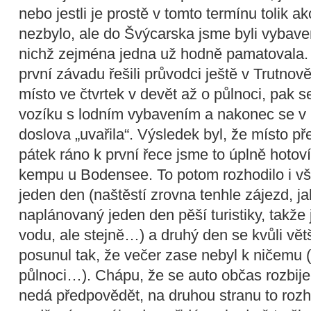
nebo jestli je prostě v tomto termínu tolik a
nezbylo, ale do Švýcarska jsme byli vybav
nichž zejména jedna už hodně pamatovala. 
první závadu řešili průvodci ještě v Trutnově
místo ve čtvrtek v devět až o půlnoci, pak 
vozíku s lodním vybavením a nakonec se v
doslova „uvařila“. Výsledek byl, že místo p
pátek ráno k první řece jsme to úplně hotoví
kempu u Bodensee. To potom rozhodilo i vše
jeden den (naštěstí zrovna tenhle zájezd, j
naplánovaný jeden den pěší turistiky, takže
vodu, ale stejně…) a druhý den se kvůli vět
posunul tak, že večer zase nebyl k ničemu
půlnoci…). Chápu, že se auto občas rozbije, 
nedá předpovědět, na druhou stranu to roz