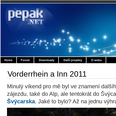
Home
Forum
Downloady
Další projekty
O webu
Vorderrhein a Inn 2011
Minulý víkend pro mě byl ve znamení další
zájezdu, také do Alp, ale tentokrát do Švýc
Švýcarska
. Jaké to bylo? Až na jednu výhr