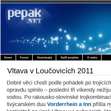
Home
Forum
Downloady
Další projekty
O webu
Vltava v Loučovicích 2011
Dobré věci chodí podle pohádek po trojicích,
opravdu splnilo – poslední tři víkendy nežij
vodou. Po rakousko-slovinské trojkombinac
švýcarském duu
Vorderrhein a Inn
přišla n