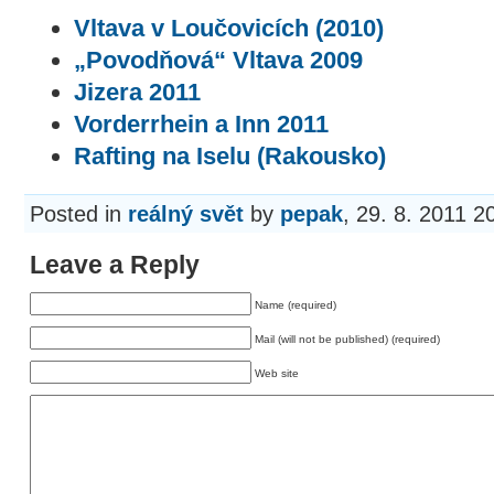
Vltava v Loučovicích (2010)
„Povodňová“ Vltava 2009
Jizera 2011
Vorderrhein a Inn 2011
Rafting na Iselu (Rakousko)
Posted in
reálný svět
by
pepak
, 29. 8. 2011 2
Leave a Reply
Name (required)
Mail (will not be published) (required)
Web site