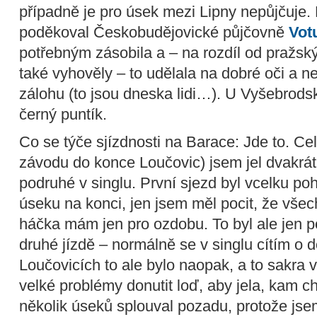
případně je pro úsek mezi Lipny nepůjčuje.
poděkoval Českobudějovické půjčovně
Vot
potřebným zásobila a – na rozdíl od pražský
také vyhověly – to udělala na dobré oči a 
zálohu (to jsou dneska lidi…). U Vyšebrods
černý puntík.
Co se týče sjízdnosti na Barace: Jde to. Cel
závodu do konce Loučovic) jsem jel dvakrát 
podruhé v singlu. První sjezd byl vcelku p
úseku na konci, jen jsem měl pocit, že vše
háčka mám jen pro ozdobu. To byl ale jen poci
druhé jízdě – normálně se v singlu cítím o dos
Loučovicích to ale bylo naopak, a to sakra 
velké problémy donutit loď, aby jela, kam c
několik úseků splouval pozadu, protože jse