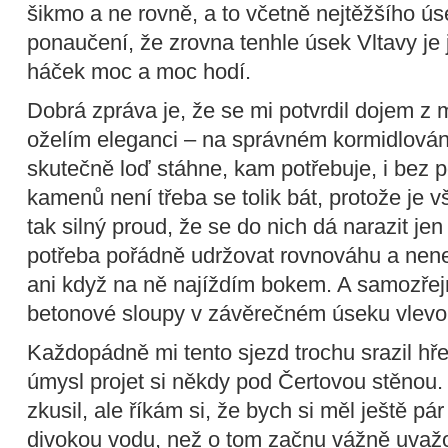
šikmo a ne rovně, a to včetně nejtěžšího ús
ponaučení, že zrovna tenhle úsek Vltavy je
háček moc a moc hodí.
Dobrá zpráva je, že se mi potvrdil dojem z 
oželím eleganci – na správném kormidlování
skutečně loď stáhne, kam potřebuje, i bez 
kamenů není třeba se tolik bát, protože je v
tak silný proud, že se do nich dá narazit je
potřeba pořádně udržovat rovnováhu a nenec
ani když na ně najíždím bokem. A samozřej
betonové sloupy v závěrečném úseku vlevo
Každopádně mi tento sjezd trochu srazil hř
úmysl projet si někdy pod Čertovou stěnou.
zkusil, ale říkám si, že bych si měl ještě pár
divokou vodu, než o tom začnu vážně uvažo