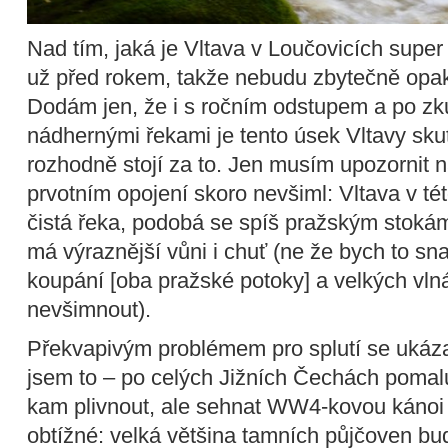
Nad tím, jaká je Vltava v Loučovicích super 
už před rokem, takže nebudu zbytečně opa
Dodám jen, že i s ročním odstupem a po zku
nádhernými řekami je tento úsek Vltavy sk
rozhodně stojí za to. Jen musím upozornit n
prvotním opojení skoro nevšiml: Vltava v té
čistá řeka, podobá se spíš pražským stokám
má výraznější vůni i chuť (ne že bych to sna
koupání [oba pražské potoky] a velkých vlná
nevšimnout).
Překvapivým problémem pro splutí se ukázal
jsem to – po celých Jižních Čechách pomalu
kam plivnout, ale sehnat WW4-kovou kánoi 
obtížné: velká většina tamních půjčoven b