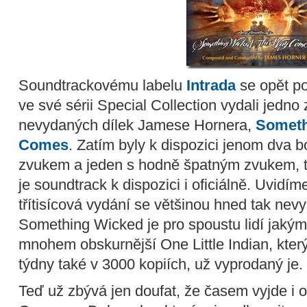
Soundtrackovému labelu
Intrada
se opět po
ve své sérii Special Collection vydali jedn
nevydaných dílek Jamese Hornera,
Someth
Comes
. Zatím byly k dispozici jenom dva 
zvukem a jeden s hodně špatným zvukem, t
je soundtrack k dispozici i oficiálně. Uvidím
třítisícová vydání se většinou hned tak nev
Something Wicked je pro spoustu lidí jaký
mnohem obskurnější One Little Indian, kter
týdny také v 3000 kopiích, už vyprodaný je.
Teď už zbývá jen doufat, že časem vyjde i 