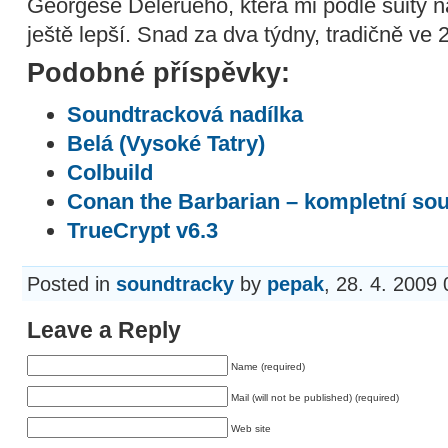
Georgese Delerueho, která mi podle suity n
ještě lepší. Snad za dva týdny, tradičně ve
Podobné příspěvky:
Soundtracková nadílka
Belá (Vysoké Tatry)
Colbuild
Conan the Barbarian – kompletní so
TrueCrypt v6.3
Posted in
soundtracky
by
pepak
, 28. 4. 2009
Leave a Reply
Name (required)
Mail (will not be published) (required)
Web site