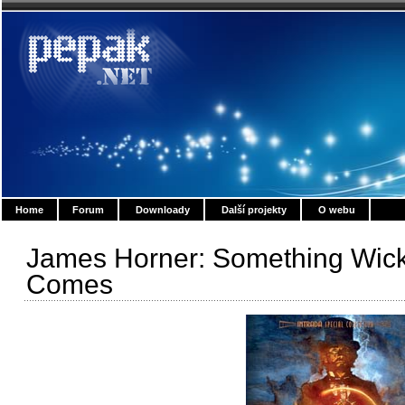
Home
Forum
Downloady
Další projekty
O webu
James Horner: Something Wic
Comes