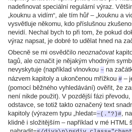
nadefinovat speciální regulární výraz. Větši
„kouknu a vidím“, ale tím hůř – „kouknu a vi
vysvětluje někomu, kdo příslušnou zkušeno
nevidí. Nechal bych to při tom, že pokud do
výraz napsat, je dobré to udělat hned na za
Obecně se mi osvědčilo
neoznačovat
kapit
tagů, ale označit je nějakým vhodným symbo
nevyskytuje (například vlnovkou
na začát
~
názvem kapitoly a ukončenou mřížkou
– j
#
(pomocí běžného vyhledávání) ověřit, že z
není nikde použit). V pozdější fázi převodu,
odstavce, se totiž takto označený text snadn
kapitoly (výrazem typu „hledat=
, n
~(.*?)#
klidně i složitějším – například v mé HTML
„nahradit=
</div>\n\n<div class="chap