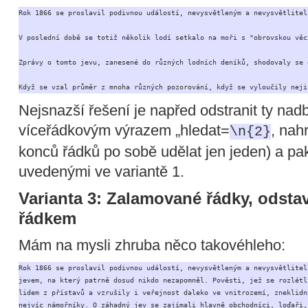
Rok 1866 se proslavil podivnou událostí, nevysvětleným a nevysvětlitel
V poslední době se totiž několik lodí setkalo na moři s "obrovskou věc
Zprávy o tomto jevu, zanesené do různých lodních deníků, shodovaly se 
Když se vzal průměr z mnoha různých pozorování, když se vyloučily neji
Nejsnazší řešení je napřed odstranit ty na
víceřádkovým výrazem „hledat=
, nah
\n{2}
konců řádků po sobě udělat jen jeden) a pa
uvedenými ve variantě 1.
Varianta 3: Zalamované řádky, odst
řádkem
Mám na mysli zhruba něco takovéhleho:
Rok 1866 se proslavil podivnou událostí, nevysvětleným a nevysvětliteln
jevem, na který patrně dosud nikdo nezapomněl. Pověsti, jež se rozlétly
lidem z přístavů a vzrušily i veřejnost daleko ve vnitrozemí, zneklidni
nejvíc námořníky. O záhadný jev se zajímali hlavně obchodníci, loďaři, 