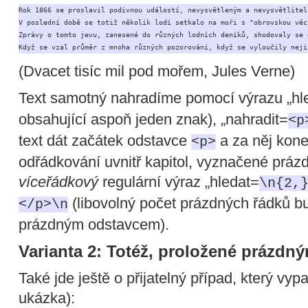
Rok 1866 se proslavil podivnou událostí, nevysvětleným a nevysvětlitel
V poslední době se totiž několik lodí setkalo na moři s "obrovskou věc
Zprávy o tomto jevu, zanesené do různých lodních deníků, shodovaly se 
Když se vzal průměr z mnoha různých pozorování, když se vyloučily neji
(Dvacet tisíc mil pod mořem, Jules Verne)
Text samotný nahradíme pomocí výrazu „hl
obsahující aspoň jeden znak), „nahradit=
<p
text dát začátek odstavce
a za něj kon
<p>
odřádkování uvnitř kapitol, vyznačené prázd
víceřádkový
regulární výraz „hledat=
\n{2,
(libovolný počet prázdných řádků b
</p>\n
prázdným odstavcem).
Varianta 2: Totéž, proložené prázdný
Také jde ještě o přijatelný případ, který vyp
ukázka):