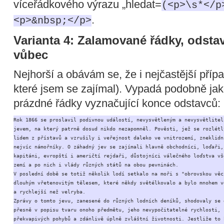
víceřádkového výrazu „hledat=
(<p>\s*</p
.
<p>&nbsp;</p>
Varianta 4: Zalamované řádky, odst
vůbec
Nejhorší a obávám se, že i nejčastější příp
které jsem se zajímal). Vypadá podobně jak
prázdné řádky vyznačující konce odstavců:
Rok 1866 se proslavil podivnou událostí, nevysvětleným a nevysvětliteln
jevem, na který patrně dosud nikdo nezapomněl. Pověsti, jež se rozlétly
lidem z přístavů a vzrušily i veřejnost daleko ve vnitrozemí, zneklidni
nejvíc námořníky. O záhadný jev se zajímali hlavně obchodníci, loďaři, 
kapitáni, evropští i američtí rejdaři, důstojníci válečného loďstva vše
zemí a po nich i vlády různých států na obou pevninách.

V poslední době se totiž několik lodí setkalo na moři s "obrovskou věcí
dlouhým vřetenovitým tělesem, které někdy světélkovalo a bylo mnohem vě
a rychlejší než velryba.

Zprávy o tomto jevu, zanesené do různých lodních deníků, shodovaly se d
přesně v popisu tvaru onoho předmětu, jeho nevypočitatelné rychlosti, 

překvapivých pohybů a zdánlivě úplně zvláštní životnosti. Jestliže to b