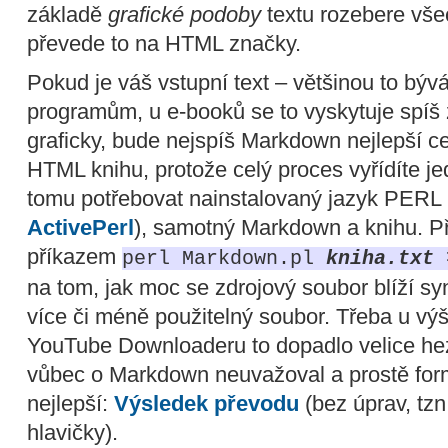
základě
grafické podoby
textu rozebere vše
převede to na HTML značky.
Pokud je váš vstupní text – většinou to bý
programům, u e-booků se to vyskytuje spíš 
graficky, bude nejspíš Markdown nejlepší ce
HTML knihu, protože celý proces vyřídíte j
tomu potřebovat nainstalovaný jazyk PERL 
ActivePerl
), samotný Markdown a knihu. P
příkazem
perl Markdown.pl
kniha.txt
>
na tom, jak moc se zdrojový soubor blíží s
více či méně použitelný soubor. Třeba u v
YouTube Downloaderu to dopadlo velice hez
vůbec o Markdown neuvažoval a prostě formá
nejlepší:
Výsledek převodu
(bez úprav, tz
hlavičky).