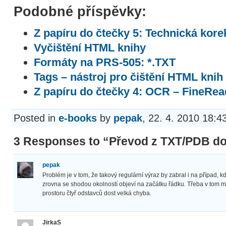
Podobné příspěvky:
Z papíru do čtečky 5: Technická kore
Vyčištění HTML knihy
Formáty na PRS-505: *.TXT
Tags – nástroj pro čištění HTML knih
Z papíru do čtečky 4: OCR – FineRea
Posted in
e-books
by
pepak
, 22. 4. 2010 18:4
3 Responses to “Převod z TXT/PDB d
pepak
Problém je v tom, že takový regulární výraz by zabral i na případ, 
zrovna se shodou okolností objeví na začátku řádku. Třeba v tom m
prostoru čtyř odstavců dost velká chyba.
JirkaS