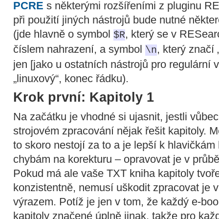
PCRE
s některými rozšířeními z pluginu 
při použití jiných nástrojů bude nutné někt
(jde hlavně o symbol
, který se v RESea
$R
číslem nahrazení, a symbol
, který značí
\n
jen [jako u ostatních nástrojů pro regulární 
„linuxový“, konec řádku).
Krok první: Kapitoly 1
Na začátku je vhodné si ujasnit, jestli vůbe
strojovém zpracování nějak řešit kapitoly. 
to skoro nestojí za to a je lepší k hlavičkám 
chybám na korekturu – opravovat je v průběh
Pokud má ale vaše TXT kniha kapitoly tvo
konzistentně, nemusí uškodit zpracovat je
výrazem. Potíž je jen v tom, že každý e-boo
kapitoly značené úplně jinak, takže pro kaž