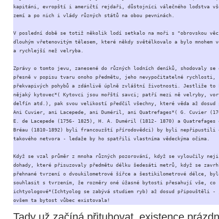
kapitáni, evropští i američtí rejdaři, důstojníci válečného loďstva vše
zemí a po nich i vlády různých států na obou pevninách.

V poslední době se totiž několik lodí setkalo na moři s "obrovskou věcí
dlouhým vřetenovitým tělesem, které někdy světélkovalo a bylo mnohem vě
a rychlejší než velryba.

Zprávy o tomto jevu, zanesené do různých lodních deníků, shodovaly se d
přesně v popisu tvaru onoho předmětu, jeho nevypočitatelné rychlosti, 

překvapivých pohybů a zdánlivě úplně zvláštní životnosti. Jestliže to b
nějaký kytovec*( Kytovci jsou mořští savci; patří mezi ně velryby, vorv
delfín atd.), pak svou velikostí předčil všechny, které věda až dosud p
Ani Cuvier, ani Lacepede, ani Duméril, ani Quatrefages*( G. Cuvier (176
E. de Lacepede (1756- 1825), H. A. Duméril (1812- 1870) a Quatrefages d
Bréau (1810-1892) byli francouzští přírodovědci) by byli nepřipustili e
takového netvora - ledaže by ho spatřili vlastníma vědeckýma očima.

Když se vzal průměr z mnoha různých pozorování, když se vyloučily nejis
dohady, které přisuzovaly předmětu délku šedesáti metrů, když se zavrhl
přehnané tvrzení o dvoukilometrové šířce a šestikilometrové délce, bylo
souhlasit s tvrzením, že rozměry oné úžasné bytosti přesahují vše, co 

ichtyologové*(Ichtyolog se zabývá studiem ryb) až dosud připouštěli - j
ovšem ta bytost vůbec existovala!
Tady už začíná přituhovat, existence prázd