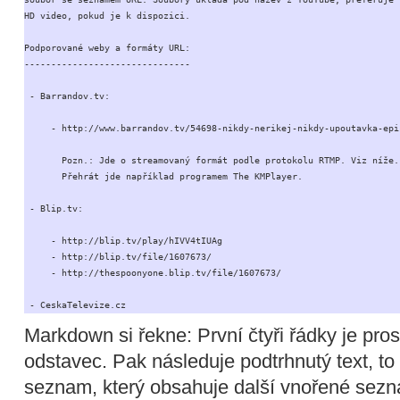
HD video, pokud je k dispozici.

Podporované weby a formáty URL:

-------------------------------

 - Barrandov.tv:

     - http://www.barrandov.tv/54698-nikdy-nerikej-nikdy-upoutavka-epiz
       Pozn.: Jde o streamovaný formát podle protokolu RTMP. Viz níže.

       Přehrát jde například programem The KMPlayer.

 - Blip.tv:

     - http://blip.tv/play/hIVV4tIUAg

     - http://blip.tv/file/1607673/

     - http://thespoonyone.blip.tv/file/1607673/

 - CeskaTelevize.cz
Markdown si řekne: První čtyři řádky je pros
odstavec. Pak následuje podtrhnutý text, t
seznam, který obsahuje další vnořené sezn