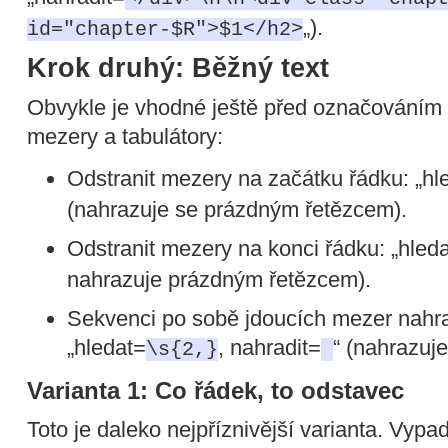
„).
id="chapter-$R">$1</h2>
Krok druhý: Běžný text
Obvykle je vhodné ještě před označováním 
mezery a tabulátory:
Odstranit mezery na začátku řádku: „hl
(nahrazuje se prázdným řetězcem).
Odstranit mezery na konci řádku: „hled
nahrazuje prázdným řetězcem).
Sekvenci po sobě jdoucích mezer nahra
„hledat=
, nahradit=
“ (nahrazuj
\s{2,}
Varianta 1: Co řádek, to odstavec
Toto je daleko nejpříznivější varianta. Vypa