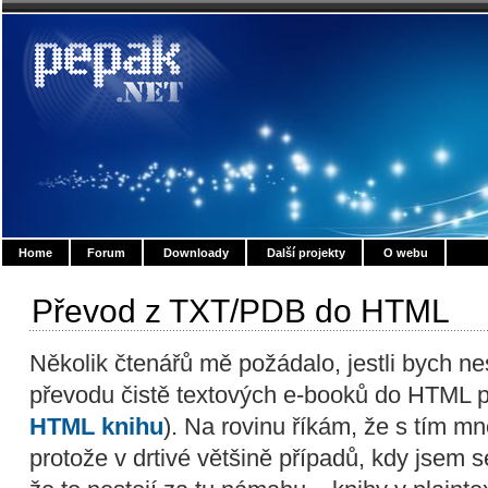
Home
Forum
Downloady
Další projekty
O webu
Převod z TXT/PDB do HTML
Několik čtenářů mě požádalo, jestli bych n
převodu čistě textových e-booků do HTML 
HTML knihu
). Na rovinu říkám, že s tím 
protože v drtivé většině případů, kdy jsem s