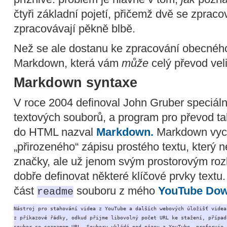
čtyři základní pojetí, přičemž dvě se zprac
zpracovávají pěkně blbě.
Než se ale dostanu ke zpracování obecného 
Markdown, která vám
může
celý převod vel
Markdown syntaxe
V roce 2004 definoval John Gruber speciál
textových souborů, a program pro převod t
do HTML nazval
Markdown.
Markdown vych
„přirozeného“ zápisu prostého textu, který 
značky, ale už jenom svým prostorovým ro
dobře definovat některé klíčové prvky textu.
část
souboru z mého
YouTube Dow
readme
Nástroj pro stahování videa z YouTube a dalších webových úložišť videa.
z příkazové řádky, odkud přijme libovolný počet URL ke stažení, případn
soubor se seznamem URL. Soubory ukládá pod název z YouTube, preferuje
