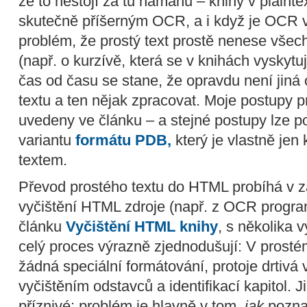
že to nestojí za tu námahu – knihy v plainte
skutečně příšerným OCR, a i když je OCR v
problém, že prostý text prostě nenese všec
(např. o kurzívě, která se v knihách vyskyt
čas od času se stane, že opravdu není jiná 
textu a ten nějak zpracovat. Moje postupy p
uvedeny ve článku – a stejné postupy lze po
variantu
formátu PDB,
který je vlastně je
textem.
Převod prostého textu do HTML probíhá v 
vyčištění HTML zdroje (např. z OCR program
článku
Vyčištění HTML knihy
, s několika 
celý proces výrazně zjednodušují: V prost
žádná speciální formátování, protoje drtivá
vyčištěním odstavců a identifikací kapitol. 
příznivé: problém je hlavně v tom,
jak
poznat