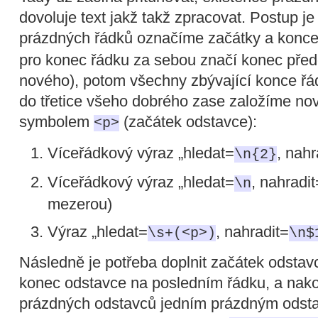
dovoluje text jakž takž zpracovat. Postup j
prázdných řádků označíme začátky a konce
pro konec řádku za sebou značí konec pře
nového), potom všechny zbývající konce ř
do třetice všeho dobrého zase založíme no
symbolem
(začátek odstavce):
<p>
Víceřádkový výraz „hledat=
, nahr
\n{2}
Víceřádkový výraz „hledat=
, nahradit
\n
mezerou)
Výraz „hledat=
, nahradit=
\s+(<p>)
\n$
Následně je potřeba doplnit začátek odstav
konec odstavce na posledním řádku, a nako
prázdných odstavců jedním prázdným ods