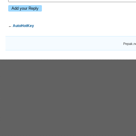
←
AutoHotKey
Pepak.n