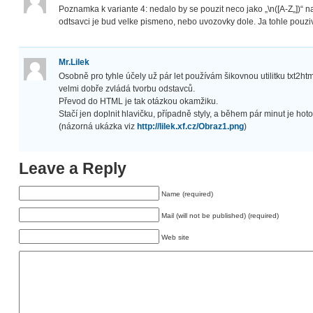
Poznamka k variante 4: nedalo by se pouzit neco jako „\n([A-Z„])“ n
odtsavci je bud velke pismeno, nebo uvozovky dole. Ja tohle pouziv
Mr.Lilek
Osobně pro tyhle účely už pár let používám šikovnou utilitku txt2htm
velmi dobře zvládá tvorbu odstavců.
Převod do HTML je tak otázkou okamžiku.
Stačí jen doplnit hlavičku, případně styly, a během pár minut je hot
(názorná ukázka viz
http://lilek.xf.cz/Obraz1.png
)
Leave a Reply
Name (required)
Mail (will not be published) (required)
Web site