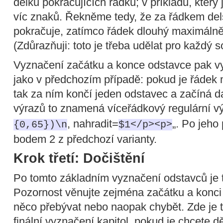
délku pokračujících řádků; v příkladu, který 
víc znaků. Řekněme tedy, že za řádkem de
pokračuje, zatímco řádek dlouhý maximálně
(Zdůrazňuji: toto je třeba udělat pro každý s
Vyznačení začátku a konce odstavce pak v
jako v předchozím případě: pokud je řádek
tak za ním končí jeden odstavec a začíná da
výrazů to znamená víceřádkový regulární vý
, nahradit=
„. Po jeho
{0,65})\n
$1</p><p>
bodem 2 z předchozí varianty.
Krok třetí: Dočištění
Po tomto základním vyznačení odstavců je tř
Pozornost věnujte zejména začátku a konci
něco přebývat nebo naopak chybět. Zde je 
finální vyznačení kapitol, pokud je chcete d