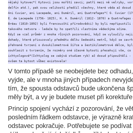
nějaký kytovec*( Kytovci jsou mořští savci; patří mezi ně velryby, vorv
delfín atd.), pak svou velikostí předčil všechny, které věda až dosud p
Ani Cuvier, ani Lacepede, ani Duméril, ani Quatrefages*( G. Cuvier (176
E. de Lacepede (1756- 1825), H. A. Duméril (1812- 1870) a Quatrefages d
Bréau (1810-1892) byli francouzští přírodovědci) by byli nepřipustili e
takového netvora - ledaže by ho spatřili vlastníma vědeckýma očima.

Když se vzal průměr z mnoha různých pozorování, když se vyloučily nejis
dohady, které přisuzovaly předmětu délku šedesáti metrů, když se zavrhl
přehnané tvrzení o dvoukilometrové šířce a šestikilometrové délce, bylo
souhlasit s tvrzením, že rozměry oné úžasné bytosti přesahují vše, co 

ichtyologové*(Ichtyolog se zabývá studiem ryb) až dosud připouštěli - j
ovšem ta bytost vůbec existovala!
V tomto případě se neobejdete bez odhadu,
vyjde, ale v mnoha jiných případech nevyjd
tím, že spousta odstavců bude ukončena šp
měly být, a vy je budete muset při korektuře 
Princip spojení vychází z pozorování, že vět
posledním řádkem odstavce, je výrazně krat
odstavec pokračuje. Potřebujete se podíva