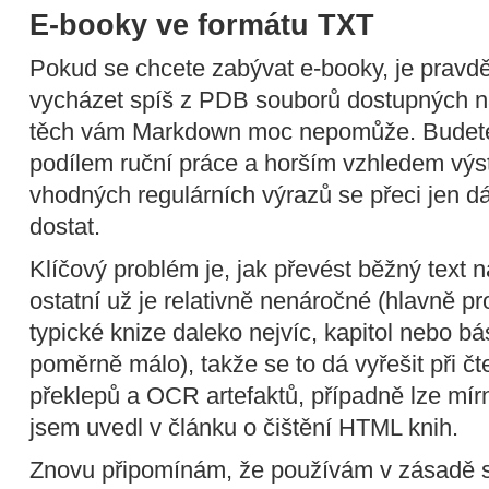
E-booky ve formátu TXT
Pokud se chcete zabývat e-booky, je pravd
vycházet spíš z PDB souborů dostupných n
těch vám Markdown moc nepomůže. Budete 
podílem ruční práce a horším vzhledem výs
vhodných regulárních výrazů se přeci jen 
dostat.
Klíčový problém je, jak převést běžný tex
ostatní už je relativně nenáročné (hlavně pr
typické knize daleko nejvíc, kapitol nebo b
poměrně málo), takže se to dá vyřešit při č
překlepů a OCR artefaktů, případně lze mír
jsem uvedl v článku o čištění HTML knih.
Znovu připomínám, že používám v zásadě s