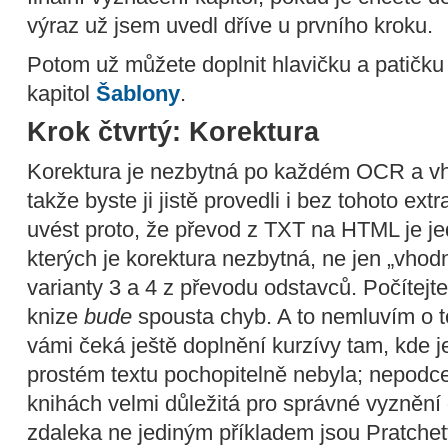
výraz už jsem uvedl dříve u prvního kroku.
Potom už můžete doplnit hlavičku a patičku
kapitol
Šablony
.
Krok čtvrtý: Korektura
Korektura je nezbytná po každém OCR a v
takže byste ji jistě provedli i bez tohoto ex
uvést proto, že převod z TXT na HTML je je
kterých je korektura nezbytná, ne jen „vhodná
varianty 3 a 4 z převodu odstavců. Počítejte
knize
bude
spousta chyb. A to nemluvím o t
vámi čeká ještě doplnění kurzívy tam, kde je
prostém textu pochopitelně nebyla; nepodce
knihách velmi důležitá pro správné vyznění 
zdaleka ne jediným příkladem jsou Pratche